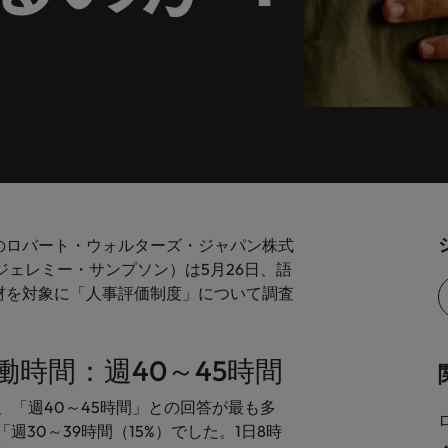
します。
。
解説します。
ドイツ
フ
税務/監査保証
スを展開しています。ぜひ採用に関してご相談ください。
インターナショナル・キャ
歴書メーカー
香港
ポ
野についてご紹介します。
税務/監査保証分野についてご紹
るご質問
ムに簡単入力をするだけで、英文
す。
派遣・契約社員採用
インドネシア
シ
を作ることができます。
カウントに関するよくある質問を
ださい。
ル
リテール/小売
ル分野についてご紹介します。
リテール/小売分野についてご紹
アウトソーシング
大阪
す。
秘書/ビジネスサポート
のロバート・ウォルターズ・ジャパン株式
ジェレミー・サンプソン）は5月26日、語
分野についてご紹介します。
秘書/ビジネスサポート分野につ
女性リーダーシップ推進プ
メキシコ
材を対象に「人事評価制度」について調査
介します。
ニュージーランド
時間：週40～45時間
フィリピン
、「週40～45時間」との回答が最も多
ポルトガル
について
「週30～39時間（15%）でした。1日8時