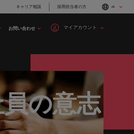
キャリア相談
採用担当者の方
JA
English
Japanese
マイアカウント
お問い合わせ
転職アドバイス
採用アドバイス
タレント・アドバイザリー
ヘルスケア
簡単登録
個人情報
MBAホルダーのキ
「体験」で差がつ
してみま
ます。
ープの最
野につい
ヘルスケア分野についてご紹介します。
イルランド
マーケット・インテリジェンス
韓国
ャリア形成につい
く時代の採用戦略
ます。
ご紹介します。共にキャリアの新たな一章を開きましょ
て
ログイン
マイ・アプリケーション
タリア
人材育成
スペイン
ン
ージョン
法務/コンプライアンス
と導きます。
転職アドバイス
採用アドバイス
ンド
女性リーダーシップ推進プログラム
スイス
フォローする
保存済みの求人情報とアラ
り合いを
リソース
すべての
。
法務/コンプライアンス分野についてご紹
英国大学院卒トッ
採用・転職市場動
ート
社員の意志
ロバート・ウォルターズで
本
台湾
んか？
に当社は
介します。
チャー企業まで、さまざまな企業より高い信頼を獲得して
プリーダーに学ぶ
向2026：サプライ
働く
グローバルキャリ
チェーン、物流、
レーシア
サインアウト
タイ
営業
ア
購買
ロバート・ウォルターズ・ジ
み
キシコ
オランダ
ャパンで働きませんか？
ケティン
野につい
営業分野についてご紹介します。
転職アドバイス
採用アドバイス
たる専門
の人々や
ュージーランド
中東
詳しく見る
女性管理職を取り
採用・転職市場動
を詳しく