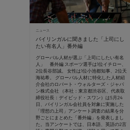
ニュース
バイリンガルに聞きました「上司にし
たい有名人」番外編
グローバル人材が選ぶ「上司にしたい有名
人」 番外編 スポーツ選手は1位イチロー、
2位長谷部誠。 女性は1位小池都知事、2位天
海祐希。 グローバル人材に特化した人材紹
介会社のロバート・ウォルターズ・ジャパ
ン株式会社 （本社：東京都渋谷区、代表取
締役社長：デイビッド・スワン）は5月24
日、バイリンガル会社員を対象に実施した
「理想の上司」アンケート調査の結果を分
野ごとにまとめた「番外編」を発表しまし
た。当アンケートでは、日本語、英語の2言