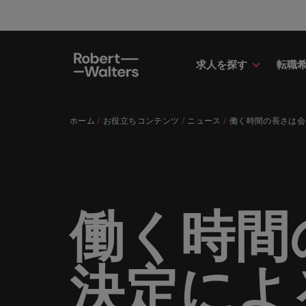
求人を探す
転職
求人
転職希望者
採用担当者
お役立ちコンテンツ
会社概要
お問い合わせ
経理/
転職ア
人材紹
Eブッ
当社の
国内拠
キャリア相談
キャリア相談
キャリア相談
キャリア相談
キャリア相談
キャリア相談
採用担当者の方
採用担当者の方
採用担当者の方
採用担当者の方
採用担当者の方
採用担当者の方
ホーム
お役立ちコンテンツ
ニュース
働く時間の長さは会
求人
経理/
外資系
最新の
当社の
各業界のスペシャリストがあなたの
45以上の業界に精通したプロが、
当社は各企業のニーズに合った迅速
採用担当者や転職希望者の方に向け
ロバート・ウォルターズは「企業」
当社はグローバルでありながら、日
正社員
東京
アドバ
ます。
介しま
各業界のスペシャリストがあなたの声に耳を傾け、国内
声に耳を傾け、国内のグローバル企
正社員、派遣社員、契約社員など雇
かつ効率的な採用ソリューションを
た最新情報や市場トレンド、アイデ
そして「働く人」のストーリーを大
本に根ざしたビジネスを展開してい
う。
エグゼ
大阪
業からベンチャー企業まで、さまざ
用形態を問わず、あなたのスキルが
提供しており、国内のグローバル企
アをお届けします。
切にしています。
ます。ぜひ採用に関してご相談くだ
転職希望者
人事
キャリ
ポッド
パート
まな企業にご紹介します。共にキャ
活きる場所へと導きます。
業からベンチャー企業まで、さまざ
さい。
45以上の業界に精通したプロが、正社員、派遣社員、契
求人を見る
インタ
すべて見る
詳しく見る
リアの新たな一章を開きましょう。
まな企業より高い信頼を獲得してい
人事分
あなた
ビジネ
当社が
採用担当者
メント
詳しく見る
国内拠点問い合わせ先
働く時間
詳しく見る
ます。各種サービスやリソースをぜ
ません
を招い
人々や
当社は各企業のニーズに合った迅速かつ効率的な採用ソ
求人を見る
派遣・
ひご覧ください。
経理/財務
「Powe
います。各種サービスやリソースをぜひご覧ください。
お役立ちコンテンツ
さい。
転職アドバイス
マーケ
給与調
採用担当者や転職希望者の方に向けた最新情報や市場ト
詳しく見る
詳しく見る
決定によ
企業と
メーカー（電気/電子/機械）
マーケ
あなた
会社概要
ウェビ
すべて見る
す。
解説し
ロバー
日本に帰国して働くなら
ロバート・ウォルターズは「企業」そして「働く人」の
人材紹介
業界の
て「働