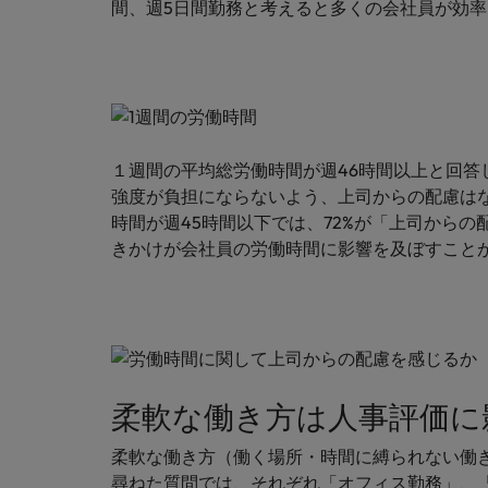
チリ
間、週5日間勤務と考えると多くの会社員が効
「体験」で差がつく時代の採用
税務/監査保証
中国
フランス
エネルギー
転職アドバイス
ドイツ
英国大学院卒トップリーダーに
デジタル
１週間の平均総労働時間が週46時間以上と回答
香港
強度が負担にならないよう、上司からの配慮は
採用アドバイス
時間が週45時間以下では、72%が「上司から
採用・転職市場動向2026：
リテール/小売
インドネシア
きかけが会社員の労働時間に影響を及ぼすこと
ロバート・ウォルターズで働く
アイルランド
化学
ロバート・ウォルターズ・ジャパンで
イタリア
働きませんか？
転職アドバイス
自動車
女性管理職を取り巻く現状と求
インド
詳しく見る
採用アドバイス
柔軟な働き方は人事評価に
採用・転職市場動向2026：エ
日本
秘書/ビジネスサポート
柔軟な働き方（働く場所・時間に縛られない働
マレーシア
尋ねた質問では、それぞれ「オフィス勤務」、