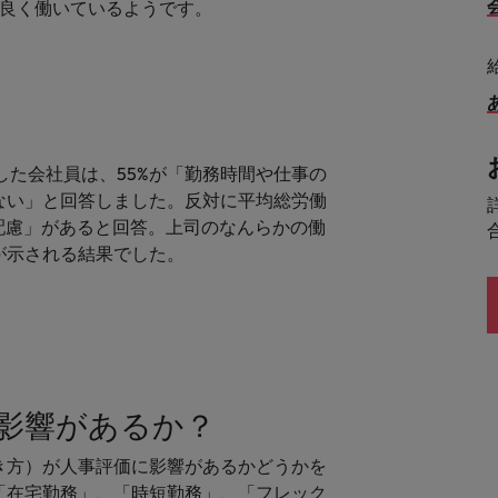
シンガポール
率良く働いているようです。
戦略
韓国
スペイン
スイス
学ぶグローバルキャリア
した会社員は、55%が「勤務時間や仕事の
台湾
ない」と回答しました。反対に平均総労働
の配慮」があると回答。上司のなんらかの働
サプライチェーン、物流、購買
タイ
が示される結果でした。
オランダ
中東
められる人物像とは？管理職になるメリットも紹介
イギリス
影響があるか？
ネルギー、インフラ
アメリカ
き方）が人事評価に影響があるかどうかを
ベトナム
「在宅勤務」、「時短勤務」、「フレック