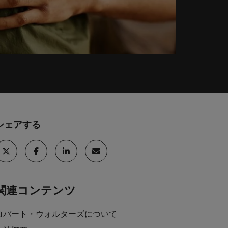
巻く現状と求めら
向2026：エネルギ
ィリピン
イギリス
エネルギー
リア・マネジメント
れる人物像とは？
ー、インフラ
ルトガル
アメリカ
介しま
エネルギー分野についてご紹介します。
管理職になるメリ
ットも紹介
ンガポール
ベトナム
化学
介しま
化学分野についてご紹介します。
シェアする
M&A アドバイザリー & コンサルテ
ィング
いてご紹
ログラム
M&A アドバイザリー & コンサルティング
分野についてご紹介します。
関連コンテンツ
ロバート・ウォルターズについて