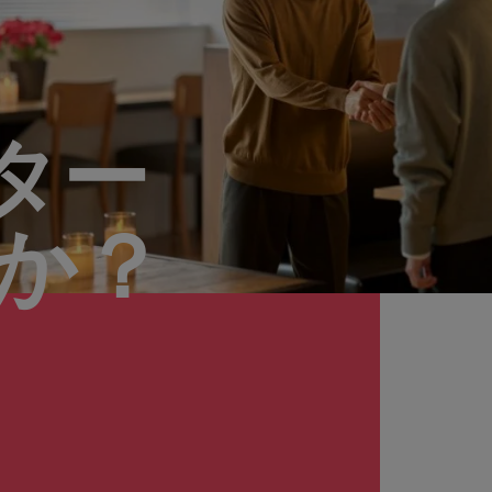
ター
んか？