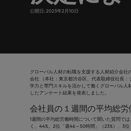
ヘルスケア
お問い合わせ
シェア
います
詳しく見る
IT
Eブック＆ホワイトペーパー
当社はグローバルでありながら、日本に根ざしたビジネ
公開日: 2023年2月10日
キャリア相談
正社員採用
英文履
IT分
人事
よくあ
国内拠点問い合わせ先
フォー
当社のストーリー
エグゼクティブサーチ
転職アドバイス
お知り合い紹介キャンペーン
履歴書
マイア
ご覧く
金融
アウトソーシング
国内拠点
デジタ
投資家情報
ポッドキャスト
給与調査
デジタ
採用代行（RPO）
東京
法務/コンプライアンス
パートナーシップ
採用アドバイス
当社の専門分野
タレント・アドバイザリー
海外拠点
自動車
グローバル人材の転職を支援する人材紹介会社
マーケティング
多様性、平等性、インクルージョン
ウェビナー
会社 （本社：東京都渋谷区、代表取締役社長：
英文履歴書メーカー
自動車
マーケット・インテリジェンス
アフリカ
学力と専門スキルを活かして働くグローバル人
サプライチェーン/物流/購買
したアンケート結果を発表しました。
企業と転職者ストーリー
人材育成
オーストラリア
給与調査
会社員の１週間の平均総労働
営業
ベルギー
ESG・社会貢献への取り組み
転職アドバイス
1週間の平均総労働時間について聞いた質問では
カナダ
MBAホルダーのキャリア形成
IT
く、44%。2位「週46～50時間」（23%）、3位
よくあるご質問
採用アドバイス