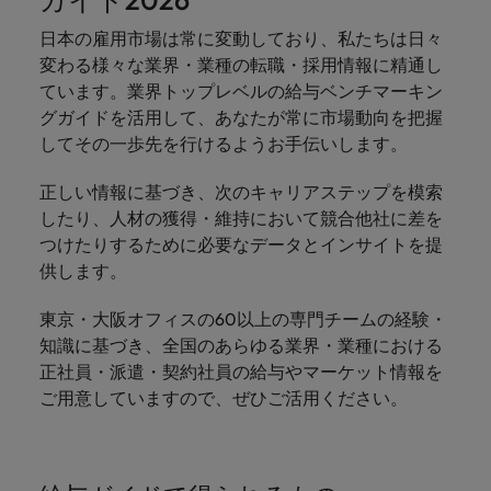
ガイド2026
ーダーや採
パートナ
多様性、
人」のストーリーを大切にしています。
効果的な
相談
い紹介キ
で、さま
なたのス
内のグロ
届けしま
関してご
詳しく見る
で
お問い合わせ
ンプライ
ドイツ
ログラム
詳しく見
人事分野
用のエキス
金融分野
日本に帰国して働くなら
採用活動
ーシップ
平等性、
派遣・契
ャンペー
ざまな企
キルが活
ーバル企
す。
相談くだ
働
日本の雇用市場は常に変動しており、私たちは日々
当社はグローバルでありながら、日本に根ざしたビ
アンス
あなたの
について
パートを招
について
詳しく見る
る
を行うた
約社員採
インクル
Eブック＆ホワイトペーパー
ン
ヘルスケア
業にご紹
きる場所
業からベ
さい。
香港
く
変わる様々な業界・業種の転職・採用情報に精通し
ジネスを展開しています。ぜひ採用に関してご相談
将来のキ
当社がパ
人材紹介
ご紹介し
いたポッド
ご紹介し
めのリソ
すべて見
用
法務/コン
ージョン
介しま
へと導き
ンチャー
ています。業界トップレベルの給与ベンチマーキン
ャリアを
ートナー
ください。
キャリア相談
ます。
キャストシ
ます。
ロバー
ースやア
プライア
る
国内拠点
インドネシア
ロ
す。共に
ます。
企業ま
プロに相
シップを
グガイドを活用して、あなたが常に市場動向を把握
リーズ
当社のストーリー
ト・ウォ
多様性や
ドバイス
転職アドバイス
正社員採用
派遣・契約社員採用
ンス分野
人事
問い合わ
バ
国内拠点問い合わせ先
談しませ
結んでい
キャリア
で、さま
「Powering
してその一歩先を行けるようお手伝いします。
ルターズ
平等性が
をご紹介
アイルランド
について
詳しく見
せ先
ー
お知り合い紹介キャンペーン
んか？
る人々や
Potential」
の新たな
ざまな企
にお知り
大切にさ
します。
ご紹介し
エグゼクティブサーチ
ト・
る
投資家情報
組織につ
をお楽しみ
ポッドキャスト
イタリア
合いを紹
れ、すべ
金融
正しい情報に基づき、次のキャリアステップを模索
一章を開
業より高
ます。
国内拠点
いてご紹
ウ
ください。
介して転
ての人が
したり、人材の獲得・維持において競合他社に差を
きましょ
い信頼を
インターナショナル・
給与調査
介しま
インド
ォ
職をサポ
尊重され
キャリア・マネジメン
つけたりするために必要なデータとインサイトを提
う。
獲得して
パートナーシップ
マーケテ
サプライ
営業
東京
す。
大阪
採用アドバイス
法務/コンプライアンス
ル
ートしま
る環境作
ト
ウェビナ
給与調
供します。
います。
日本
ィング
チェー
せんか？
りのため
タ
求人を見
営業分野
当社の専門分野
ー
査
各種サー
ン/物流/
に当社は
海外拠点
ー
アウトソーシング
について
多様性、平等性、インクルージョン
る
マーケテ
東京・大阪オフィスの60以上の専門チームの経験・
マレーシア
ウェビナー
マーケティング
ビスやリ
取り組ん
購買
業界の専門
あなたの
ズ・
ご紹介し
ィング分
給与調査
当社の専
知識に基づき、全国のあらゆる業界・業種における
ソースを
でいま
家が情報や
業界の採
英文履歴書メーカー
ます。
ジ
アフリカ
メキシコ
野につい
メキシコ
採用代行（RPO）
門分野
アウトソーシング
サプライ
正社員・派遣・契約社員の給与やマーケット情報を
す。
ぜひご覧
あなたの
最新のトレ
用・給与
企業と転職者ストーリー
給与調査
てご紹介
ャ
サプライチェーン/物流/購買
チェーン/
ご用意していますので、ぜひご活用ください。
業界の採
ンドをシェ
動向を詳
くださ
ニュージーランド
経理/財務
オーストラリア
します。
ニュージーランド
パ
物流/購買
タレント・アドバイザリー
用・給与
アします。
しく解説
から金
転職アドバイス
い。
企業と転
ESG・社
ン
分野につ
ESG・社会貢献への取り組み
動向を詳
フィリピン
します。
融、人
営業
ベルギー
フィリピン
MBAホルダーのキャリア形成につい
職者スト
会貢献へ
いてご紹
で
しく解説
採用アドバイス
詳しく見
マーケット・インテリ
事、マー
女性リーダーシップ推
て
介しま
ーリー
の取り組
働
ポルトガル