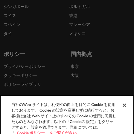
シンガポール
ポルトガル
スイス
香港
スペイン
マレーシア
タイ
メキシコ
ポリシー
国内拠点
プライバシーポリシー
東京
クッキーポリシー
大阪
ポリシーライブラリ
当社のWeb サイトは、利便性の向上を目的に Cookie を使用
しております。 Cookie の設定を変更せずに続行すると、お
客様は当社 Web サイト上のすべての Cookie の使用に同意し
たものとみなされます。以下の「Cookieの 設定」をクリッ
© 2026 Robert Walters Plc. All Rights Reserved.
クすると、設定を管理できます。詳細については、
「
Cookie ポリシー 」をご覧ください。