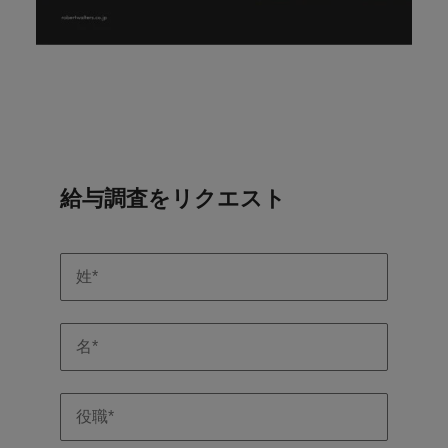
きます。
くださ
自動車
秘書/ビ
M&A ア
い。
ジネスサ
ドバイザ
マレーシア
ベトナム
自動車分
M&A アドバイザリー & コンサルティング
ポート
リー & コ
野につい
ンサルテ
てご紹介
秘書/ビジ
ィング
します。
ネスサポ
ート分野
M&A アド
について
バイザリ
ご紹介し
ー & コン
給与調査をリクエスト
ます。
サルティ
ング分野
について
ご紹介し
ます。