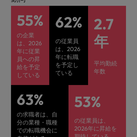
55%
62%
2.7
の企業
年
の従業員
は、2026
は、2026
年に従業
年に転職
員への昇
平均勤続
を予定し
給を予定
年数
ている
している
63%
53%
の求職者は、自
の従業員は、
分の業種・職種
2026年に昇給を
での転職機会に
期待している