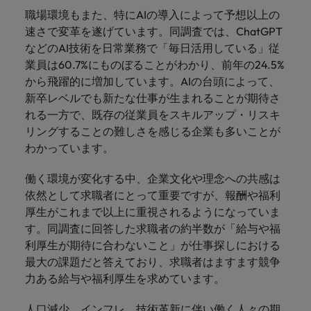
職場環境もまた、特にAIの導入によって予想以上の
速さで変革を遂げています。同調査では、ChatGPT
などのAI技術を日常業務で「毎日活用している」従
業員は60.7%にものぼることがわかり、前年の24.5%
から飛躍的に増加しています。AIの台頭によって、
新卒レベルでも新たな仕事が生まれることが期待さ
れる一方で、既存の従業員をスキルアップ・リスキ
リングすることの難しさを感じる企業も多いことが
わかっています。
働く環境が変化する中、企業文化や理念への共感は
依然として求職者にとって重要ですが、報酬や福利
厚生がこれまで以上に重視されるようになっていま
す。同調査に回答した求職者の約半数が「給与や福
利厚生が期待に合わないこと」が仕事探しにおける
最大の課題だと答えており、求職者はますます競争
力ある給与や福利厚生を求めています。
人口減少、インフレ、技術革新に伴い働く人々の期