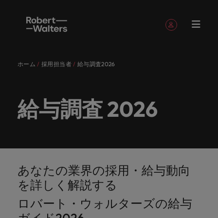
簡単登録
個人情報
ホーム
採用担当者
給与調査2026
English
求人
転職希望
採用担当
お役立ち
会社概要
お問い合
経理/財
転職アド
人材紹介
Eブック＆
当社のス
国内拠点
アウトソ
海外拠点
日本に帰
投資家情
メーカー
転職ア
タレン
ヘルスケ
Japanese
キャリア相談
キャリア相談
キャリア相談
キャリア相談
キャリア相談
キャリア相談
採用担当者の方
採用担当者の方
採用担当者の方
採用担当者の方
採用担当者の方
採用担当者の方
者
者
コンテン
わせ
務
バイス
ホワイト
トーリー
ーシング
国して働
報
（電気/
ドバイ
ト・アド
ア
ログイン
マイ・アプリケーション
求人
各業界の
ロバー
正社員採
東京
アフリカ
ツ
ペーパー
くなら
電子/機
ス
バイザリ
給与調査 2026
各業界のスペシャリストがあなたの声に耳を傾け、
経理/財務
外資系・
当社の歴
ロバー
ヘルスケ
用
スペシャ
45以上の
当社は各
ト・ウォ
当社はグ
採用代行
ロ
械）
ー
フォローする
保存済みの求人情報とアラート
分野につ
日系グロ
史やミッ
大阪
オーストラリア
ト・ウォ
ア分野に
国内のグローバル企業からベンチャー企業まで、さ
最新の調査
あなたの
あなたの
（RPO）
リストが
業界に精
企業のニ
採用担当
ルターズ
ローバル
転職希望者
バ
いてご紹
ーバル企
エグゼク
ション・
ルター
ついてご
やレポー
海外経験
キャリア
まざまな企業にご紹介します。共にキャリアの新た
メーカー
あなたの
通したプ
ーズに合
者や転職
は「企
でありな
45以上の業界に精通したプロが、正社員、派遣社
マーケッ
ー
ベルギー
介しま
業への
ティブサ
価値観を
ズ・グル
紹介しま
ト、知見を
アウトソ
を日本で
をサポー
（電気/電
な一章を開きましょう。
サインアウト
ト・イン
声に耳を
ロが、正
った迅速
希望者の
業」そし
がら、日
員、契約社員など雇用形態を問わず、あなたのスキ
ト・
す。
『転職ア
ーチ
ご紹介し
ープの最
す。
採用担当者
ご紹介しま
ーシング
活かして
トしま
子/機械）
テリジェ
カナダ
傾け、国
社員、派
かつ効率
方に向け
て「働く
本に根ざ
ルが活きる場所へと導きます。
ウ
ドバイ
ます。
新の投資
す。
みません
す。
当社は各企業のニーズに合った迅速かつ効率的な採
求人を見る
分野につ
ンス
インター
内のグロ
遣社員、
的な採用
た最新情
人」のス
したビジ
ス』を掲
家情報を
ォ
か？
いてご紹
用ソリューションを提供しており、国内のグローバ
あなたの業界の採用・給与動向
チリ
お役立ちコンテンツ
詳しく見る
ナショナ
載してお
ご覧いた
ーバル企
契約社員
ソリュー
報や市場
トーリー
ネスを展
ル
介しま
人材育成
ル企業からベンチャー企業まで、さまざまな企業よ
ポッドキ
採用ア
を詳しく解説する
採用担当者や転職希望者の方に向けた最新情報や市
ル・キャ
ります。
だけま
業からベ
など雇用
ションを
トレン
を大切に
開してい
経理/財務
す。
タ
中国
り高い信頼を獲得しています。各種サービスやリソ
ャスト
ドバイ
リア・マ
場トレンド、アイデアをお届けします。
す。
会社概要
女性リー
ンチャー
形態を問
提供して
ド、アイ
していま
ます。ぜ
ー
ロバート・ウォルターズの給与
転職アドバイス
ースをぜひご覧ください。
ネジメン
ス
フランス
ダーシッ
ロバート・ウォルターズは「企業」そして「働く
ビジネスリ
キャリア
お知り合
企業ま
わず、あ
おり、国
デアをお
す。
ひ採用に
ズ
人事
金融
法務/コ
すべて見る
ト
メーカー（電気/電子/機械）
プ推進プ