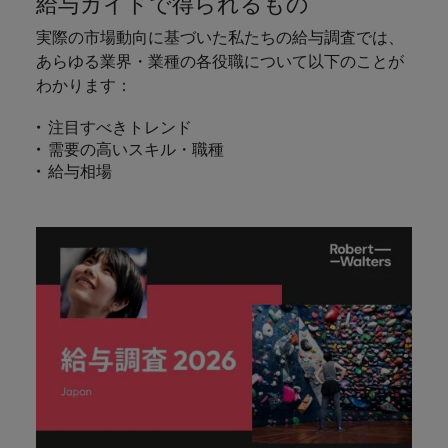
給与ガイドで得られるもの
します。
ジェンス
ケティン
進プログラム
「体験」で差がつく時代の採用戦略
る
カナダ
ポルトガル
す。
よくあるご質問
み
き
IT
グ、ITに
ロバー
実際の市場動向に基づいた私たちの給与調査では、
シンガポール
ま
いたるま
人材育成
転職アドバイス
ト・ウォ
チリ
当社は
シンガポール
あらゆる業界・業種の各役職について以下のことが
せ
IT
税務/監
エネルギ
で、多岐
ルターズ
英国大学院卒トップリーダーに学ぶ
ESG活動
採用アドバイス
韓国
税務/監査保証
わかります：
ん
にわたる
査保証
ー
は「企
を通して
中国
韓国
グローバルキャリア
採用・転職市場動向2026：サプラ
IT分野に
専門分野
か？
業」そし
スペイン
世界中の
ついてご
イチェーン、物流、購買
税務/監査
エネルギ
注目すべきトレンド
を取り扱
て「働く
人々や環
フランス
スペイン
エネルギー
紹介しま
保証分野
ー分野に
転職アドバイス
需要の高いスキル・職種
っていま
人」のス
スイス
境に貢献
す。
について
ついてご
給与相場
女性管理職を取り巻く現状と求めら
す。
詳
トーリー
していま
採用アドバイス
ドイツ
スイス
ご紹介し
紹介しま
台湾
れる人物像とは？管理職になるメリ
を大切に
し
す。
デジタル
採用・転職市場動向2026：エネル
ます。
す。
していま
ットも紹介
く
香港
英文履歴
台湾
ギー、インフラ
タイ
す。
見
書メーカ
デジタル
リテー
化学
リテール/小売
インドネシア
タイ
る
オランダ
ー
ル/小売
ロバート・ウォルターズで働く
よくある
デジタル
化学分野
フォーム
アイルランド
中東
オランダ
ご質問
分野につ
について
リテール/
化学
ロバート・ウォルターズ・ジャパンで
に簡単入
いてご紹
ご紹介し
小売分野
働きませんか？
力をする
マイアカ
イギリス
イタリア
中東
介しま
ます。
について
だけで、
ウントに
す。
自動車
ご紹介し
アメリカ
詳しく見る
英文履歴
関するよ
インド
イギリス
ます。
書を作る
くある質
ベトナム
ことがで
問をご覧
日本
アメリカ
秘書/ビジネスサポート