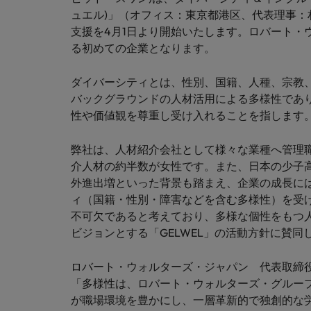
チリ
「体験」で差がつく時代の採用
ュエル)」（オフィス：東京都港区、代表理事
税務/監査保証
支援を4月1日より開始いたします。ロバート・
中国
る初めての企業となります。
フランス
エネルギー
ダイバーシティとは、性別、国籍、人種、宗教
転職アドバイス
ドイツ
バックグラウンドの人材活用による多様性であ
英国大学院卒トップリーダーに
デジタル
性や価値観を尊重し受け入れることを指します
香港
採用アドバイス
採用・転職市場動向2026：
リテール/小売
弊社は、人材紹介会社として様々な業種へ管理
インドネシア
介人材の約半数が女性です。また、日本の少子
ロバート・ウォルターズで働く
アイルランド
外進出増といった背景も踏まえ、企業の成長に
化学
ィ（国籍・性別・障害などを含む多様性）を受
ロバート・ウォルターズ・ジャパンで
イタリア
不可欠であると考えており、多様な個性をもつ
働きませんか？
転職アドバイス
自動車
ビジョンとする「GELWEL」の活動方針に賛
女性管理職を取り巻く現状と求
インド
詳しく見る
採用アドバイス
ロバート・ウォルターズ・ジャパン 代表取締
採用・転職市場動向2026：エ
日本
秘書/ビジネスサポート
「多様性は、ロバート・ウォルターズ・グルー
が職場環境を豊かにし、一層革新的で独創的な
マレーシア