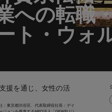
業への転職
します。
。
解説します。
ドイツ
フ
税務/監査保証
スを展開しています。ぜひ採用に関してご相談ください。
インターナショナル・キャ
歴書メーカー
香港
ポ
野についてご紹介します。
税務/監査保証分野についてご紹
るご質問
ムに簡単入力をするだけで、英文
す。
派遣・契約社員採用
ート・ウォ
インドネシア
シ
を作ることができます。
カウントに関するよくある質問を
ださい。
ル
リテール/小売
ル分野についてご紹介します。
リテール/小売分野についてご紹
アウトソーシング
大阪
す。
秘書/ビジネスサポート
分野についてご紹介します。
秘書/ビジネスサポート分野につ
女性リーダーシップ推進プ
メキシコ
介します。
ニュージーランド
支援を通じ、女性の活
フィリピン
ポルトガル
について
本社：東京都渋谷区、代表取締役社長：デイ
ジョンを推進するNPO法人「GEWEL(ジ