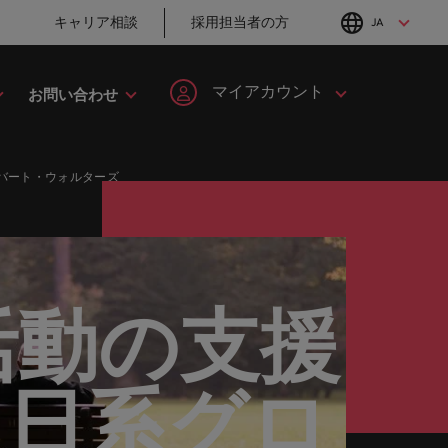
キャリア相談
採用担当者の方
JA
English
Japanese
マイアカウント
お問い合わせ
転職アドバイス
採用アドバイス
タレント・アドバイザリー
ヘルスケア
簡単登録
個人情報
MBAホルダーのキ
「体験」で差がつ
バート・ウォルターズ
してみま
ます。
ープの最
野につい
ヘルスケア分野についてご紹介します。
イルランド
マーケット・インテリジェンス
韓国
ャリア形成につい
く時代の採用戦略
ます。
ご紹介します。共にキャリアの新たな一章を開きましょ
て
ログイン
マイ・アプリケーション
タリア
人材育成
スペイン
ン
ージョン
法務/コンプライアンス
と導きます。
転職アドバイス
採用アドバイス
ンド
女性リーダーシップ推進プログラム
スイス
フォローする
保存済みの求人情報とアラ
り合いを
リソース
すべての
。
法務/コンプライアンス分野についてご紹
英国大学院卒トッ
採用・転職市場動
ート
活動の支援
ロバート・ウォルターズで
本
台湾
んか？
に当社は
介します。
チャー企業まで、さまざまな企業より高い信頼を獲得して
プリーダーに学ぶ
向2026：サプライ
働く
グローバルキャリ
チェーン、物流、
レーシア
サインアウト
タイ
営業
ア
購買
ロバート・ウォルターズ・ジ
・日系グロ
み
キシコ
オランダ
ャパンで働きませんか？
ケティン
野につい
営業分野についてご紹介します。
転職アドバイス
採用アドバイス
たる専門
の人々や
ュージーランド
中東
詳しく見る
女性管理職を取り
採用・転職市場動
を詳しく