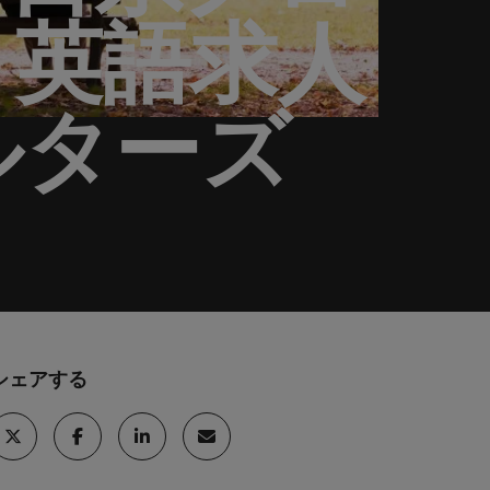
・英語求人
巻く現状と求めら
向2026：エネルギ
ィリピン
イギリス
エネルギー
リア・マネジメント
れる人物像とは？
ー、インフラ
ルトガル
アメリカ
介しま
エネルギー分野についてご紹介します。
管理職になるメリ
ットも紹介
ルターズ
ンガポール
ベトナム
化学
介しま
化学分野についてご紹介します。
M&A アドバイザリー & コンサルテ
ィング
いてご紹
ログラム
M&A アドバイザリー & コンサルティング
分野についてご紹介します。
シェアする