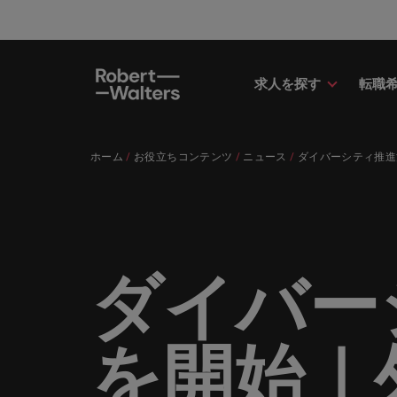
求人を探す
転職
求人
転職希望者
採用担当者
お役立ちコンテンツ
会社概要
お問い合わせ
経理/
転職ア
人材紹
Eブッ
当社の
国内拠
キャリア相談
キャリア相談
キャリア相談
キャリア相談
キャリア相談
キャリア相談
採用担当者の方
採用担当者の方
採用担当者の方
採用担当者の方
採用担当者の方
採用担当者の方
ホーム
お役立ちコンテンツ
ニュース
ダイバーシティ推進
求人
経理/
外資系
最新の
当社の
各業界のスペシャリストがあなたの
45以上の業界に精通したプロが、
当社は各企業のニーズに合った迅速
採用担当者や転職希望者の方に向け
ロバート・ウォルターズは「企業」
当社はグローバルでありながら、日
正社員
東京
アドバ
ます。
介しま
各業界のスペシャリストがあなたの声に耳を傾け、国内
声に耳を傾け、国内のグローバル企
正社員、派遣社員、契約社員など雇
かつ効率的な採用ソリューションを
た最新情報や市場トレンド、アイデ
そして「働く人」のストーリーを大
本に根ざしたビジネスを展開してい
う。
エグゼ
大阪
業からベンチャー企業まで、さまざ
用形態を問わず、あなたのスキルが
提供しており、国内のグローバル企
アをお届けします。
切にしています。
ます。ぜひ採用に関してご相談くだ
転職希望者
人事
キャリ
ポッド
パート
まな企業にご紹介します。共にキャ
活きる場所へと導きます。
業からベンチャー企業まで、さまざ
さい。
45以上の業界に精通したプロが、正社員、派遣社員、契
求人を見る
インタ
すべて見る
詳しく見る
リアの新たな一章を開きましょう。
まな企業より高い信頼を獲得してい
人事分
あなた
ビジネ
当社が
採用担当者
メント
詳しく見る
国内拠点問い合わせ先
ダイバー
詳しく見る
ます。各種サービスやリソースをぜ
ません
を招い
人々や
当社は各企業のニーズに合った迅速かつ効率的な採用ソ
求人を見る
派遣・
ひご覧ください。
経理/財務
「Powe
います。各種サービスやリソースをぜひご覧ください。
お役立ちコンテンツ
さい。
転職アドバイス
マーケ
給与調
採用担当者や転職希望者の方に向けた最新情報や市場ト
詳しく見る
詳しく見る
を開始｜
企業と
メーカー（電気/電子/機械）
マーケ
あなた
会社概要
ウェビ
すべて見る
す。
解説し
ロバー
日本に帰国して働くなら
ロバート・ウォルターズは「企業」そして「働く人」の
人材紹介
業界の
て「働