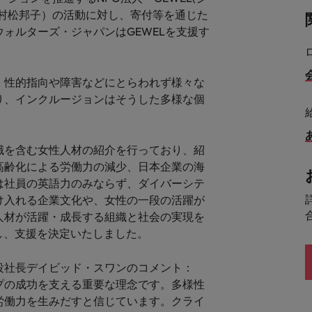
シンガポール
戦略
：村松邦子）の活動に対し、寄付等を通じた
ウォルターズ・ジャパンはGEWELを支援す
韓国
スペイン
、性的指向や障害などにとらわれず様々な
スイス
り、インクルージョンはそうした多様な個
学ぶグローバルキャリア
。
台湾
サプライチェーン、物流、購買
職を含む女性人材の紹介を行っており、紹
タイ
高齢化による労働力の減少、日本企業の海
は社員の英語力のみならず、ダイバーシテ
オランダ
け入れる企業文化や、女性の一段の活躍が
中東
人材が活躍・成長する組織と社会の実現を
同し、支援を決定いたしました。
められる人物像とは？管理職になるメリットも紹介
イギリス
役社長デイビッド・スワンのコメント：
ネルギー、インフラ
アメリカ
プの成功を支える重要な理念です。多様性
労働力を生みだすと信じています。クライ
ベトナム