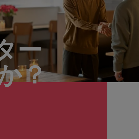
ター
んか？