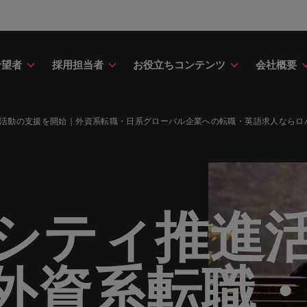
希望者
採用担当者
お役立ちコンテンツ
会社概要
財務
ドバイス
介
ク＆ホワイトペーパー
ストーリー
点
アウトソーシング
海外拠点
日本に帰国して働くなら
転職アドバイス
投資家情報
メーカー（電気/電子/機械）
活動の支援を開始｜外資系転職・日系グローバル企業への転職・英語求人ならロ
財務分野についてご紹介します。
・日系グローバル企業への『転職
調査やレポート、知見をご紹介し
歴史やミッション・価値観をご紹
あなたの海外経験を日本で活か
あなたのキャリアをサポートし
ロバート・ウォルターズ・グル
メーカー（電気/電子/機械）分
採用
採用代行（RPO）
アフリカ
ア
イス』を掲載しております。
す。
せんか？
新の投資家情報をご覧いただけ
てご紹介します。
のグローバル企業からベンチャー企業まで、さまざまな企業に
クティブサーチ
アウトソーシング
オーストラリア
イ
ア相談
キャスト
ナーシップ
お知り合い紹介キャンペー
採用アドバイス
多様性、平等性、インクル
金融
約社員など雇用形態を問わず、あなたのスキルが活きる場所へ
ーナショナル・キャリア・マネジ
ベルギー
イ
野についてご紹介します。
の将来のキャリアをプロに相談し
スリーダーや採用のエキスパート
パートナーシップを結んでいる
ロバート・ウォルターズにお知
効果的な採用活動を行うための
多様性や平等性が大切にされ、
金融分野についてご紹介します
シティ推進
カナダ
日
か？
たポッドキャストシリーズ
組織についてご紹介します。
紹介して転職をサポートしませ
やアドバイスをご紹介します。
人が尊重される環境作りのため
リューションを提供しており、国内のグローバル企業からベン
契約社員採用
ring Potential」をお楽しみくだ
取り組んでいます。
チリ
マ
ティング
査
当社の専門分野
サプライチェーン/物流/購買
レンド、アイデアをお届けします。
外資系転職
転職者ストーリー
ESG・社会貢献への取り組
中国
メ
ティング分野についてご紹介しま
の業界の採用・給与動向を詳しく
経理/財務から金融、人事、マー
サプライチェーン/物流/購買分
ナー
給与調査
ます。
ト・ウォルターズは「企業」そし
グ、ITにいたるまで、多岐にわ
当社はESG活動を通して世界中
てご紹介します。
ストーリーを大切にしています。
フランス
ニ
専門家が情報や最新のトレンドを
く人」のストーリーを大切にして
分野を取り扱っています。
あなたの業界の採用・給与動向
環境に貢献しています。