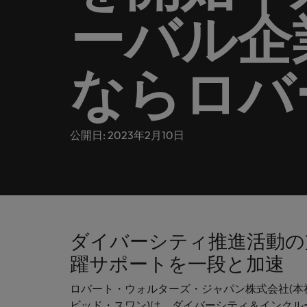
ヘルスケア
お問い合わせ
ーバル企
シェア
います
詳しく見る
IT
Eブック＆ホワイトペーパー
当社はグローバルでありながら、日本に根ざしたビジネ
キャリア相談
正社員採用
英文履
IT分
人事
よくあ
国内拠点問い合わせ先
フォー
当社のストーリー
エグゼクティブサーチ
転職アドバイス
ならロバ
お知り合い紹介キャンペーン
履歴書
マイア
ご覧く
金融
アウトソーシング
国内拠点
デジタ
投資家情報
ポッドキャスト
給与調査
デジタ
採用代行（RPO）
東京
法務/コンプライアンス
公開日: 2023年2月10日
パートナーシップ
採用アドバイス
当社の専門分野
タレント・アドバイザリー
海外拠点
自動車
マーケティング
多様性、平等性、インクルージョン
ウェビナー
英文履歴書メーカー
自動車
マーケット・インテリジェンス
アフリカ
サプライチェーン/物流/購買
企業と転職者ストーリー
人材育成
オーストラリア
給与調査
ダイバーシティ推進活動の
営業
ベルギー
躍サポートを一段と加速
ESG・社会貢献への取り組み
転職アドバイス
カナダ
MBAホルダーのキャリア形成
ロバート・ウォルターズ・ジャパン株式会社(
IT
よくあるご質問
採用アドバイス
ビッド・スワン)は、ダイバーシティ＆インクルー