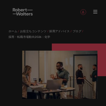
簡単登録
個人情報
ホーム
お役立ちコンテンツ
採用アドバイス
ブログ
English
求人
転職希望
採用担当
お役立ち
会社概要
お問い合
経理/財
転職アド
人材紹介
Eブック＆
当社のス
国内拠点
アウトソ
海外拠点
日本に帰
投資家情
メーカー
転職ア
タレン
ヘルスケ
採用・転職市場動向2026：化学
Japanese
キャリア相談
キャリア相談
キャリア相談
キャリア相談
キャリア相談
キャリア相談
採用担当者の方
採用担当者の方
採用担当者の方
採用担当者の方
採用担当者の方
採用担当者の方
者
者
コンテン
わせ
務
バイス
ホワイト
トーリー
ーシング
国して働
報
（電気/
ドバイ
ト・アド
ア
ログイン
マイ・アプリケーション
求人
各業界の
ロバー
正社員採
東京
アフリカ
ツ
ペーパー
くなら
電子/機
ス
バイザリ
各業界のスペシャリストがあなたの声に耳を傾け、
経理/財務
外資系・
当社の歴
ロバー
ヘルスケ
用
スペシャ
45以上の
当社は各
ト・ウォ
当社はグ
採用代行
ロ
械）
ー
フォローする
保存済みの求人情報とアラート
分野につ
日系グロ
史やミッ
大阪
オーストラリア
ト・ウォ
ア分野に
国内のグローバル企業からベンチャー企業まで、さ
最新の調査
あなたの
あなたの
（RPO）
リストが
業界に精
企業のニ
採用担当
ルターズ
ローバル
転職希望者
バ
いてご紹
ーバル企
エグゼク
ション・
ルター
ついてご
やレポー
海外経験
キャリア
まざまな企業にご紹介します。共にキャリアの新た
メーカー
あなたの
通したプ
ーズに合
者や転職
は「企
でありな
45以上の業界に精通したプロが、正社員、派遣社
マーケッ
ー
ベルギー
介しま
業への
ティブサ
価値観を
ズ・グル
紹介しま
ト、知見を
アウトソ
を日本で
をサポー
（電気/電
な一章を開きましょう。
サインアウト
ト・イン
声に耳を
ロが、正
った迅速
希望者の
業」そし
がら、日
員、契約社員など雇用形態を問わず、あなたのスキ
ト・
す。
『転職ア
ーチ
ご紹介し
ープの最
す。
採用担当者
ご紹介しま
ーシング
活かして
トしま
子/機械）
テリジェ
カナダ
傾け、国
社員、派
かつ効率
方に向け
て「働く
本に根ざ
ルが活きる場所へと導きます。
ウ
ドバイ
ます。
新の投資
す。
みません
す。
当社は各企業のニーズに合った迅速かつ効率的な採
求人を見る
分野につ
ンス
インター
内のグロ
遣社員、
的な採用
た最新情
人」のス
したビジ
ス』を掲
家情報を
ォ
か？
いてご紹
用ソリューションを提供しており、国内のグローバ
チリ
お役立ちコンテンツ
詳しく見る
ナショナ
載してお
ご覧いた
ーバル企
契約社員
ソリュー
報や市場
トーリー
ネスを展
ル
介しま
人材育成
ル企業からベンチャー企業まで、さまざまな企業よ
ポッドキ
採用ア
採用担当者や転職希望者の方に向けた最新情報や市
ル・キャ
ります。
だけま
業からベ
など雇用
ションを
トレン
を大切に
開してい
経理/財務
す。
タ
中国
り高い信頼を獲得しています。各種サービスやリソ
ャスト
ドバイ
リア・マ
場トレンド、アイデアをお届けします。
す。
会社概要
女性リー
ンチャー
形態を問
提供して
ド、アイ
していま
ます。ぜ
ー
転職アドバイス
ースをぜひご覧ください。
ネジメン
ス
フランス
ダーシッ
ロバート・ウォルターズは「企業」そして「働く
ビジネスリ
キャリア
お知り合
企業ま
わず、あ
おり、国
デアをお
す。
ひ採用に
ズ
人事
金融
法務/コ
すべて見る
ト
メーカー（電気/電子/機械）
プ推進プ