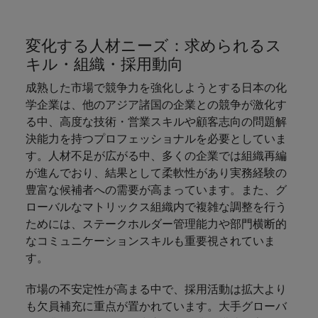
きます。
くださ
自動車
秘書/ビ
M&A ア
い。
ジネスサ
ドバイザ
マレーシア
ベトナム
自動車分
M&A アドバイザリー & コンサルティング
ポート
リー & コ
変化する人材ニーズ：求められるス
野につい
ンサルテ
てご紹介
キル・組織・採用動向
秘書/ビジ
ィング
します。
ネスサポ
成熟した市場で競争力を強化しようとする日本の化
ート分野
M&A アド
学企業は、他のアジア諸国の企業との競争が激化す
について
バイザリ
る中、高度な技術・営業スキルや顧客志向の問題解
ご紹介し
ー & コン
決能力を持つプロフェッショナルを必要としていま
ます。
サルティ
す。人材不足が広がる中、多くの企業では組織再編
ング分野
が進んでおり、結果として柔軟性があり実務経験の
について
ご紹介し
豊富な候補者への需要が高まっています。また、グ
ます。
ローバルなマトリックス組織内で複雑な調整を行う
ためには、ステークホルダー管理能力や部門横断的
なコミュニケーションスキルも重要視されていま
す。
市場の不安定性が高まる中で、採用活動は拡大より
も欠員補充に重点が置かれています。大手グローバ