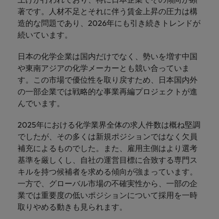
します。
ジェンス
ケティン
進プログラム
「体験」で差がつく時代の採用戦略
る
カナダ
ポルトガル
す。
よくあるご質問
み
き
著です。人材不足とそれに伴う賃金上昇の圧力は構
IT
グ、ITに
ロバー
シンガポール
ま
造的な問題であり、2026年にも引き続きトレンドが
いたるま
人材育成
転職アドバイス
ト・ウォ
チリ
当社は
シンガポール
せ
IT
税務/監
エネルギ
で、多岐
続いています。
ルターズ
英国大学院卒トップリーダーに学ぶ
ESG活動
採用アドバイス
韓国
税務/監査保証
ん
にわたる
査保証
ー
は「企
を通して
中国
韓国
グローバルキャリア
採用・転職市場動向2026：サプラ
IT分野に
専門分野
か？
業」そし
日本の化学企業は国内だけでなく、勢いを増す中国
スペイン
世界中の
ついてご
イチェーン、物流、購買
税務/監査
エネルギ
を取り扱
て「働く
人々や環
フランス
や東南アジアの化学メーカーとも競い合っていま
スペイン
エネルギー
紹介しま
保証分野
ー分野に
転職アドバイス
っていま
人」のス
スイス
境に貢献
す。この市場で優位性を取り戻すため、日本国内外
す。
について
ついてご
女性管理職を取り巻く現状と求めら
す。
詳
トーリー
していま
採用アドバイス
ドイツ
スイス
の一部企業では戦略的な事業再編プロジェクトが進
ご紹介し
紹介しま
台湾
れる人物像とは？管理職になるメリ
を大切に
し
す。
デジタル
採用・転職市場動向2026：エネル
ます。
す。
んでいます。
していま
ットも紹介
く
香港
英文履歴
台湾
ギー、インフラ
タイ
す。
見
書メーカ
2025年における化学業界全体の求人件数は概ね堅調
デジタル
リテー
化学
リテール/小売
インドネシア
タイ
る
オランダ
ー
でしたが、その多くは新規ポジションではなく欠員
ル/小売
ロバート・ウォルターズで働く
よくある
デジタル
化学分野
補充によるものでした。また、雇用主側はより選考
フォーム
アイルランド
中東
オランダ
ご質問
分野につ
について
リテール/
化学
ロバート・ウォルターズ・ジャパンで
基準を厳しくし、自社の運営目標に合致する専門ス
に簡単入
いてご紹
ご紹介し
小売分野
働きませんか？
力をする
マイアカ
イギリス
キルを持つ候補者を求める傾向が強まっています。
イタリア
中東
介しま
ます。
について
だけで、
ウントに
一方で、グローバル市場の不確実性から、一部の企
す。
自動車
ご紹介し
アメリカ
詳しく見る
英文履歴
関するよ
インド
イギリス
業では重要度の低いポジションについて採用を一時
ます。
書を作る
くある質
取りやめる動きも見られます。
ベトナム
ことがで
問をご覧
日本
アメリカ
秘書/ビジネスサポート