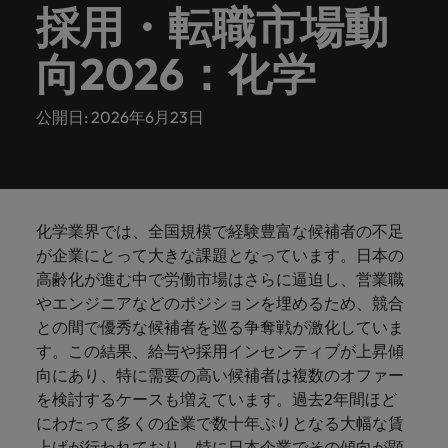
ーダーや採
パートナ
多様性、
人」のストーリーを大切にしています。
効果的な
相談
い紹介キ
で、さま
なたのス
内のグロ
届けしま
関してご
詳しく見る
採用・転職市場動
で
お問い合わせ
ンプライ
ドイツ
ログラム
詳しく見
人事分野
用のエキス
金融分野
日本に帰国して働くなら
採用活動
ーシップ
平等性、
派遣・契
ャンペー
ざまな企
キルが活
ーバル企
す。
相談くだ
働
当社はグローバルでありながら、日本に根ざしたビ
アンス
あなたの
について
パートを招
について
詳しく見る
る
を行うた
約社員採
インクル
Eブック＆ホワイトペーパー
ン
ヘルスケア
業にご紹
きる場所
業からベ
さい。
向2026：化学
香港
く
ジネスを展開しています。ぜひ採用に関してご相談
将来のキ
当社がパ
人材紹介
ご紹介し
いたポッド
ご紹介し
めのリソ
すべて見
用
法務/コン
ージョン
介しま
へと導き
ンチャー
ャリアを
ートナー
ください。
キャリア相談
ます。
キャストシ
ます。
ロバー
ースやア
プライア
る
国内拠点
インドネシア
ロ
す。共に
ます。
企業ま
プロに相
シップを
リーズ
当社のストーリー
ト・ウォ
多様性や
ドバイス
転職アドバイス
正社員採用
派遣・契約社員採用
ンス分野
人事
公開日: 2026年6月23日
問い合わ
バ
国内拠点問い合わせ先
談しませ
結んでい
キャリア
で、さま
「Powering
ルターズ
平等性が
をご紹介
アイルランド
について
詳しく見
せ先
ー
お知り合い紹介キャンペーン
んか？
る人々や
Potential」
の新たな
ざまな企
にお知り
大切にさ
します。
ご紹介し
エグゼクティブサーチ
ト・
る
投資家情報
組織につ
をお楽しみ
ポッドキャスト
イタリア
合いを紹
れ、すべ
金融
一章を開
業より高
ます。
国内拠点
いてご紹
ウ
ください。
介して転
ての人が
きましょ
い信頼を
インターナショナル・
給与調査
介しま
インド
ォ
職をサポ
尊重され
キャリア・マネジメン
う。
獲得して
パートナーシップ
マーケテ
サプライ
営業
東京
化学業界では、全国規模で経験豊富な候補者の不足
す。
大阪
採用アドバイス
法務/コンプライアンス
ル
ートしま
る環境作
ト
ウェビナ
給与調
います。
日本
ィング
チェー
が企業にとって大きな課題となっています。日本の
せんか？
りのため
タ
求人を見
営業分野
当社の専門分野
ー
査
各種サー
ン/物流/
高齢化が進む中で労働市場はさらに逼迫し、営業職
に当社は
海外拠点
ー
アウトソーシング
について
多様性、平等性、インクルージョン
る
マーケテ
マレーシア
ウェビナー
マーケティング
ビスやリ
取り組ん
購買
やエンジニアなどのポジションを埋めるため、競合
業界の専門
あなたの
ズ・
ご紹介し
ィング分
給与調査
当社の専
ソースを
でいま
家が情報や
業界の採
英文履歴書メーカー
との間で優秀な候補者を巡る争奪戦が激化していま
ます。
ジ
アフリカ
メキシコ
野につい
メキシコ
採用代行（RPO）
門分野
アウトソーシング
サプライ
す。
ぜひご覧
あなたの
最新のトレ
用・給与
企業と転職者ストーリー
給与調査
す。この結果、給与や採用インセンティブが上昇傾
てご紹介
ャ
サプライチェーン/物流/購買
チェーン/
業界の採
ンドをシェ
動向を詳
くださ
ニュージーランド
経理/財務
オーストラリア
します。
ニュージーランド
パ
向にあり、特に需要の高い候補者は複数のオファー
物流/購買
タレント・アドバイザリー
用・給与
アします。
しく解説
から金
転職アドバイス
い。
企業と転
ESG・社
ン
を検討するケースも増えています。過去2年間ほど
分野につ
ESG・社会貢献への取り組み
動向を詳
フィリピン
します。
融、人
営業
ベルギー
フィリピン
MBAホルダーのキャリア形成につい
職者スト
会貢献へ
いてご紹
で
にわたって多くの企業で数十年ぶりとなる大幅な賃
しく解説
採用アドバイス
詳しく見
マーケット・インテリ
事、マー
女性リーダーシップ推
て
介しま
ーリー
の取り組
働
上げが行われており、特に日本企業でその傾向が顕
ポルトガル