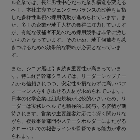
ル企業では、長年男性中心だった業界構造を変える
べく、本社主導でジェンダーバランスの改善を目指
した多様性重視の採用活動が進められています。ま
た、多くの企業が若手人材の獲得に注力しています
が、有能な候補者不足のため採用競争は非常に激し
いものとなっています。そのため、若手候補者を惹
きつけるための効果的な戦略が必要となっていま
す。
また、シニア層は引き続き重要性が高まっていま
す。特に経営幹部クラスでは、リーダーシップチー
ムから信頼されつつ、安定性を損なわずに高いパフ
ォーマンスを引き出せる人材が求められています。
日本の化学企業は組織規模が比較的小さいため、リ
ーダーは実務レベルでも積極的に関与する姿勢が期
待されます。営業や主要顧客対応にも深く関わりな
がら、複数事業部門やステークホルダーにまたがる
グローバルでの報告ラインを監督できる能力が求め
られます。