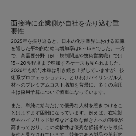
面接時に企業側が自社を売り込む重
要性
2025年を振り返ると、日本の化学業界における転職
を通した平均的な給与増加率は8～15％でした。一方
で、高需要分野（例：規制関連や技術営業職）では
15～20％程度まで増加するケースも見られました。
2026年も給与水準は引き続き上昇していますが、技
術系プロフェッショナル、とりわけバイリンガル人
材へのプレミアムコスト増加を背景に、多くの雇用
主は採用予算について慎重になっています。
また、単純に給与だけで優秀な人材を惹きつけるこ
とはますます困難になっています。例えば、在宅勤
務やハイブリッド勤務など柔軟な働き方への期待が
高まっており、この柔軟性は優秀な候補者から最低
条件と見なされています。競争力ある製品や革新的