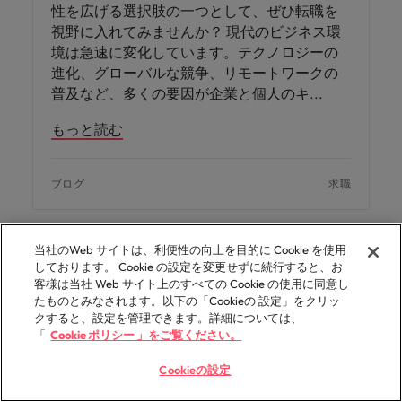
性を広げる選択肢の一つとして、ぜひ転職を
視野に入れてみませんか？ 現代のビジネス環
境は急速に変化しています。テクノロジーの
進化、グローバルな競争、リモートワークの
普及など、多くの要因が企業と個人のキ
もっと読む
ブログ
求職
当社のWeb サイトは、利便性の向上を目的に Cookie を使用
しております。 Cookie の設定を変更せずに続行すると、お
客様は当社 Web サイト上のすべての Cookie の使用に同意し
たものとみなされます。以下の「Cookieの 設定」をクリッ
クすると、設定を管理できます。詳細については、
「
Cookie ポリシー 」をご覧ください。
Cookieの設定