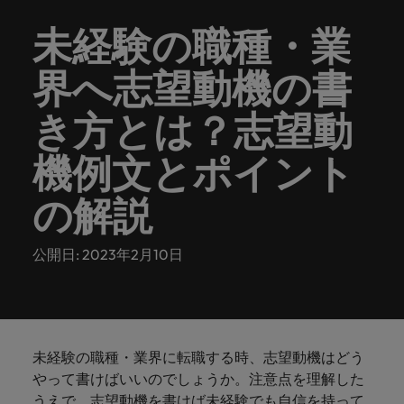
ーダーや採
パートナ
多様性、
人」のストーリーを大切にしています。
効果的な
相談
い紹介キ
で、さま
なたのス
内のグロ
届けしま
関してご
詳しく見る
で
お問い合わせ
ンプライ
ドイツ
ログラム
詳しく見
人事分野
用のエキス
金融分野
日本に帰国して働くなら
採用活動
ーシップ
平等性、
派遣・契
ャンペー
ざまな企
キルが活
ーバル企
す。
相談くだ
未経験の職種・業
働
当社はグローバルでありながら、日本に根ざしたビ
アンス
あなたの
について
パートを招
について
詳しく見る
る
を行うた
約社員採
インクル
Eブック＆ホワイトペーパー
ン
ヘルスケア
業にご紹
きる場所
業からベ
さい。
香港
く
ジネスを展開しています。ぜひ採用に関してご相談
将来のキ
当社がパ
人材紹介
ご紹介し
いたポッド
ご紹介し
めのリソ
すべて見
用
法務/コン
ージョン
介しま
へと導き
ンチャー
界へ志望動機の書
ャリアを
ートナー
ください。
キャリア相談
ます。
キャストシ
ます。
ロバー
ースやア
プライア
る
国内拠点
インドネシア
ロ
す。共に
ます。
企業ま
プロに相
シップを
リーズ
当社のストーリー
ト・ウォ
多様性や
ドバイス
転職アドバイス
正社員採用
派遣・契約社員採用
ンス分野
人事
問い合わ
バ
国内拠点問い合わせ先
談しませ
結んでい
き方とは？志望動
キャリア
で、さま
「Powering
ルターズ
平等性が
をご紹介
アイルランド
について
詳しく見
せ先
ー
お知り合い紹介キャンペーン
んか？
る人々や
Potential」
の新たな
ざまな企
にお知り
大切にさ
します。
ご紹介し
エグゼクティブサーチ
ト・
る
投資家情報
組織につ
をお楽しみ
ポッドキャスト
機例文とポイント
イタリア
合いを紹
れ、すべ
金融
一章を開
業より高
ます。
国内拠点
いてご紹
ウ
ください。
介して転
ての人が
きましょ
い信頼を
インターナショナル・
給与調査
介しま
インド
ォ
職をサポ
尊重され
キャリア・マネジメン
の解説
う。
獲得して
パートナーシップ
マーケテ
サプライ
営業
東京
す。
大阪
採用アドバイス
法務/コンプライアンス
ル
ートしま
る環境作
ト
ウェビナ
給与調
います。
日本
ィング
チェー
せんか？
りのため
タ
求人を見
営業分野
当社の専門分野
ー
査
各種サー
ン/物流/
に当社は
海外拠点
公開日: 2023年2月10日
ー
アウトソーシング
について
多様性、平等性、インクルージョン
る
マーケテ
マレーシア
ウェビナー
マーケティング
ビスやリ
取り組ん
購買
業界の専門
あなたの
ズ・
ご紹介し
ィング分
給与調査
当社の専
ソースを
でいま
家が情報や
業界の採
英文履歴書メーカー
ます。
ジ
アフリカ
メキシコ
野につい
メキシコ
採用代行（RPO）
門分野
アウトソーシング
サプライ
す。
ぜひご覧
あなたの
最新のトレ
用・給与
企業と転職者ストーリー
給与調査
てご紹介
ャ
サプライチェーン/物流/購買
チェーン/
業界の採
ンドをシェ
動向を詳
くださ
ニュージーランド
経理/財務
オーストラリア
します。
ニュージーランド
パ
物流/購買
タレント・アドバイザリー
用・給与
アします。
しく解説
から金
転職アドバイス
い。
企業と転
ESG・社
未経験の職種・業界に転職する時、志望動機はどう
ン
分野につ
ESG・社会貢献への取り組み
動向を詳
フィリピン
します。
融、人
営業
ベルギー
フィリピン
MBAホルダーのキャリア形成につい
職者スト
会貢献へ
やって書けばいいのでしょうか。注意点を理解した
いてご紹
で
しく解説
採用アドバイス
詳しく見
マーケット・インテリ
事、マー
女性リーダーシップ推
て
介しま
ーリー
の取り組
働
うえで、志望動機を書けば未経験でも自信を持って
ポルトガル