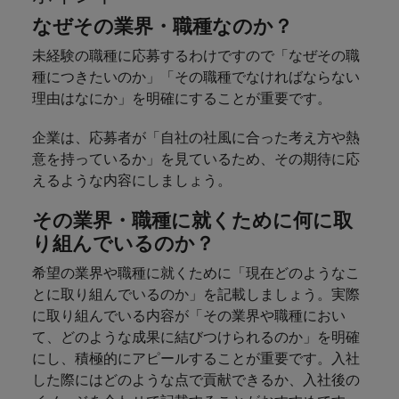
きます。
くださ
自動車
秘書/ビ
M&A ア
なぜその業界・職種なのか？
い。
ジネスサ
ドバイザ
マレーシア
ベトナム
自動車分
M&A アドバイザリー & コンサルティング
ポート
リー & コ
未経験の職種に応募するわけですので「なぜその職
野につい
ンサルテ
てご紹介
種につきたいのか」「その職種でなければならない
秘書/ビジ
ィング
します。
理由はなにか」を明確にすることが重要です。
ネスサポ
ート分野
M&A アド
企業は、応募者が「自社の社風に合った考え方や熱
について
バイザリ
ご紹介し
意を持っているか」を見ているため、その期待に応
ー & コン
ます。
えるような内容にしましょう。
サルティ
ング分野
その業界・職種に就くために何に取
について
ご紹介し
り組んでいるのか？
ます。
希望の業界や職種に就くために「現在どのようなこ
とに取り組んでいるのか」を記載しましょう。実際
に取り組んでいる内容が「その業界や職種におい
て、どのような成果に結びつけられるのか」を明確
にし、積極的にアピールすることが重要です。入社
した際にはどのような点で貢献できるか、入社後の