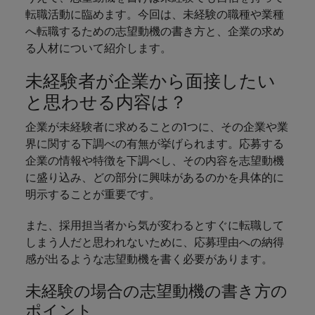
します。
ジェンス
ケティン
進プログラム
「体験」で差がつく時代の採用戦略
る
カナダ
ポルトガル
す。
よくあるご質問
み
き
転職活動に臨めます。今回は、未経験の職種や業種
IT
グ、ITに
ロバー
シンガポール
ま
へ転職するための志望動機の書き方と、企業の求め
いたるま
人材育成
転職アドバイス
ト・ウォ
チリ
当社は
シンガポール
せ
IT
税務/監
エネルギ
る人材について紹介します。
で、多岐
ルターズ
英国大学院卒トップリーダーに学ぶ
ESG活動
採用アドバイス
韓国
税務/監査保証
ん
にわたる
査保証
ー
は「企
を通して
中国
韓国
グローバルキャリア
採用・転職市場動向2026：サプラ
IT分野に
未経験者が企業から面接したい
専門分野
か？
業」そし
スペイン
世界中の
ついてご
イチェーン、物流、購買
税務/監査
エネルギ
を取り扱
て「働く
人々や環
フランス
と思わせる内容は？
スペイン
エネルギー
紹介しま
保証分野
ー分野に
転職アドバイス
っていま
人」のス
スイス
境に貢献
す。
について
ついてご
女性管理職を取り巻く現状と求めら
す。
詳
トーリー
していま
企業が未経験者に求めることの1つに、その企業や業
採用アドバイス
ドイツ
スイス
ご紹介し
紹介しま
台湾
れる人物像とは？管理職になるメリ
を大切に
し
す。
デジタル
界に関する下調べの有無が挙げられます。応募する
採用・転職市場動向2026：エネル
ます。
す。
していま
ットも紹介
く
香港
英文履歴
台湾
企業の情報や特徴を下調べし、その内容を志望動機
ギー、インフラ
タイ
す。
見
書メーカ
に盛り込み、どの部分に興味があるのかを具体的に
デジタル
リテー
化学
リテール/小売
インドネシア
タイ
る
オランダ
ー
明示することが重要です。
ル/小売
ロバート・ウォルターズで働く
よくある
デジタル
化学分野
フォーム
アイルランド
中東
オランダ
ご質問
分野につ
について
また、採用担当者から気が変わるとすぐに転職して
リテール/
化学
ロバート・ウォルターズ・ジャパンで
に簡単入
いてご紹
ご紹介し
小売分野
しまう人だと思われないために、応募理由への納得
働きませんか？
力をする
マイアカ
イギリス
イタリア
中東
介しま
ます。
について
感が出るような志望動機を書く必要があります。
だけで、
ウントに
す。
自動車
ご紹介し
アメリカ
詳しく見る
英文履歴
関するよ
インド
イギリス
ます。
未経験の場合の志望動機の書き方の
書を作る
くある質
ベトナム
ことがで
問をご覧
ポイント
日本
アメリカ
秘書/ビジネスサポート