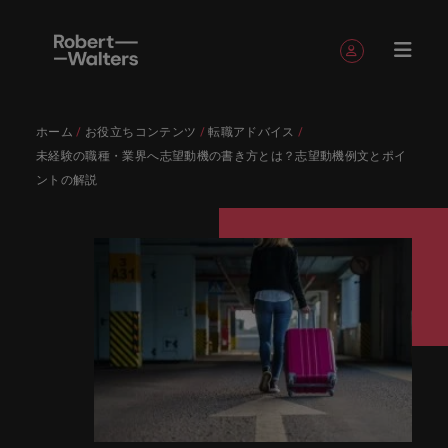
簡単登録
個人情報
ホーム
お役立ちコンテンツ
転職アドバイス
English
求人
転職希望
採用担当
お役立ち
会社概要
お問い合
経理/財
転職アド
人材紹介
Eブック＆
当社のス
国内拠点
アウトソ
海外拠点
日本に帰
投資家情
メーカー
転職ア
タレン
ヘルスケ
未経験の職種・業界へ志望動機の書き方とは？志望動機例文とポイ
Japanese
キャリア相談
キャリア相談
キャリア相談
キャリア相談
キャリア相談
キャリア相談
採用担当者の方
採用担当者の方
採用担当者の方
採用担当者の方
採用担当者の方
採用担当者の方
者
者
コンテン
わせ
務
バイス
ホワイト
トーリー
ーシング
国して働
報
（電気/
ドバイ
ト・アド
ア
ログイン
マイ・アプリケーション
ントの解説
求人
各業界の
ロバー
正社員採
東京
アフリカ
ツ
ペーパー
くなら
電子/機
ス
バイザリ
各業界のスペシャリストがあなたの声に耳を傾け、
経理/財務
外資系・
当社の歴
ロバー
ヘルスケ
用
スペシャ
45以上の
当社は各
ト・ウォ
当社はグ
採用代行
ロ
械）
ー
フォローする
保存済みの求人情報とアラート
分野につ
日系グロ
史やミッ
大阪
オーストラリア
ト・ウォ
ア分野に
国内のグローバル企業からベンチャー企業まで、さ
最新の調査
あなたの
あなたの
（RPO）
リストが
業界に精
企業のニ
採用担当
ルターズ
ローバル
転職希望者
バ
いてご紹
ーバル企
エグゼク
ション・
ルター
ついてご
やレポー
海外経験
キャリア
まざまな企業にご紹介します。共にキャリアの新た
メーカー
あなたの
通したプ
ーズに合
者や転職
は「企
でありな
45以上の業界に精通したプロが、正社員、派遣社
マーケッ
ー
ベルギー
介しま
業への
ティブサ
価値観を
ズ・グル
紹介しま
ト、知見を
アウトソ
を日本で
をサポー
（電気/電
な一章を開きましょう。
サインアウト
ト・イン
声に耳を
ロが、正
った迅速
希望者の
業」そし
がら、日
員、契約社員など雇用形態を問わず、あなたのスキ
ト・
す。
『転職ア
ーチ
ご紹介し
ープの最
す。
採用担当者
ご紹介しま
ーシング
活かして
トしま
子/機械）
テリジェ
カナダ
傾け、国
社員、派
かつ効率
方に向け
て「働く
本に根ざ
ルが活きる場所へと導きます。
ウ
ドバイ
ます。
新の投資
す。
みません
す。
当社は各企業のニーズに合った迅速かつ効率的な採
求人を見る
分野につ
ンス
インター
内のグロ
遣社員、
的な採用
た最新情
人」のス
したビジ
ス』を掲
家情報を
ォ
か？
いてご紹
用ソリューションを提供しており、国内のグローバ
チリ
お役立ちコンテンツ
詳しく見る
ナショナ
載してお
ご覧いた
ーバル企
契約社員
ソリュー
報や市場
トーリー
ネスを展
ル
介しま
人材育成
ル企業からベンチャー企業まで、さまざまな企業よ
ポッドキ
採用ア
採用担当者や転職希望者の方に向けた最新情報や市
ル・キャ
ります。
だけま
業からベ
など雇用
ションを
トレン
を大切に
開してい
経理/財務
す。
タ
中国
り高い信頼を獲得しています。各種サービスやリソ
ャスト
ドバイ
リア・マ
場トレンド、アイデアをお届けします。
す。
会社概要
女性リー
ンチャー
形態を問
提供して
ド、アイ
していま
ます。ぜ
ー
転職アドバイス
ースをぜひご覧ください。
ネジメン
ス
フランス
ダーシッ
ロバート・ウォルターズは「企業」そして「働く
ビジネスリ
キャリア
お知り合
企業ま
わず、あ
おり、国
デアをお
す。
ひ採用に
ズ
人事
金融
法務/コ
すべて見る
ト
メーカー（電気/電子/機械）
プ推進プ