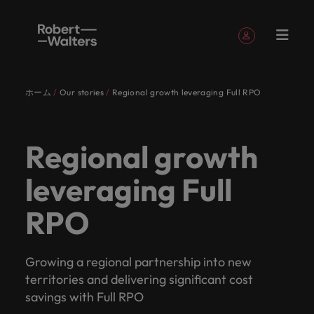
簡単登録
個人情報
ホーム
Our stories
Regional growth leveraging Full RPO
English
求人
転職希望
採用担当
お役立ち
会社概要
お問い合
経理/財
転職アド
人材紹介
Eブック＆
当社のス
国内拠点
アウトソ
海外拠点
日本に帰
投資家情
メーカー
転職ア
タレン
ヘルスケ
Japanese
キャリア相談
キャリア相談
キャリア相談
キャリア相談
キャリア相談
キャリア相談
採用担当者の方
採用担当者の方
採用担当者の方
採用担当者の方
採用担当者の方
採用担当者の方
者
者
コンテン
わせ
務
バイス
ホワイト
トーリー
ーシング
国して働
報
（電気/
ドバイ
ト・アド
ア
ログイン
マイ・アプリケーション
求人
各業界の
ロバー
正社員採
東京
アフリカ
ツ
ペーパー
くなら
電子/機
ス
バイザリ
Regional growth
各業界のスペシャリストがあなたの声に耳を傾け、
経理/財務
外資系・
当社の歴
ロバー
ヘルスケ
用
スペシャ
45以上の
当社は各
ト・ウォ
当社はグ
採用代行
ロ
械）
ー
フォローする
保存済みの求人情報とアラート
分野につ
日系グロ
史やミッ
大阪
オーストラリア
ト・ウォ
ア分野に
国内のグローバル企業からベンチャー企業まで、さ
最新の調査
あなたの
あなたの
（RPO）
リストが
業界に精
企業のニ
採用担当
ルターズ
ローバル
転職希望者
バ
leveraging Full
いてご紹
ーバル企
エグゼク
ション・
ルター
ついてご
やレポー
海外経験
キャリア
まざまな企業にご紹介します。共にキャリアの新た
メーカー
あなたの
通したプ
ーズに合
者や転職
は「企
でありな
45以上の業界に精通したプロが、正社員、派遣社
マーケッ
ー
ベルギー
介しま
業への
ティブサ
価値観を
ズ・グル
紹介しま
ト、知見を
アウトソ
を日本で
をサポー
（電気/電
な一章を開きましょう。
サインアウト
ト・イン
声に耳を
ロが、正
った迅速
希望者の
業」そし
がら、日
員、契約社員など雇用形態を問わず、あなたのスキ
ト・
す。
『転職ア
ーチ
ご紹介し
ープの最
す。
採用担当者
ご紹介しま
ーシング
活かして
トしま
RPO
子/機械）
テリジェ
カナダ
傾け、国
社員、派
かつ効率
方に向け
て「働く
本に根ざ
ルが活きる場所へと導きます。
ウ
ドバイ
ます。
新の投資
す。
みません
す。
当社は各企業のニーズに合った迅速かつ効率的な採
求人を見る
分野につ
ンス
インター
内のグロ
遣社員、
的な採用
た最新情
人」のス
したビジ
ス』を掲
家情報を
ォ
か？
いてご紹
用ソリューションを提供しており、国内のグローバ
チリ
お役立ちコンテンツ
詳しく見る
ナショナ
載してお
ご覧いた
ーバル企
契約社員
ソリュー
報や市場
トーリー
ネスを展
ル
介しま
人材育成
ル企業からベンチャー企業まで、さまざまな企業よ
ポッドキ
採用ア
Growing a regional partnership into new
採用担当者や転職希望者の方に向けた最新情報や市
ル・キャ
ります。
だけま
業からベ
など雇用
ションを
トレン
を大切に
開してい
経理/財務
す。
タ
中国
り高い信頼を獲得しています。各種サービスやリソ
ャスト
ドバイ
territories and delivering significant cost
リア・マ
場トレンド、アイデアをお届けします。
す。
会社概要
女性リー
ンチャー
形態を問
提供して
ド、アイ
していま
ます。ぜ
ー
転職アドバイス
ースをぜひご覧ください。
ネジメン
ス
savings with Full RPO
フランス
ダーシッ
ロバート・ウォルターズは「企業」そして「働く
ビジネスリ
キャリア
お知り合
企業ま
わず、あ
おり、国
デアをお
す。
ひ採用に
ズ
人事
金融
法務/コ
すべて見る
ト
メーカー（電気/電子/機械）
プ推進プ