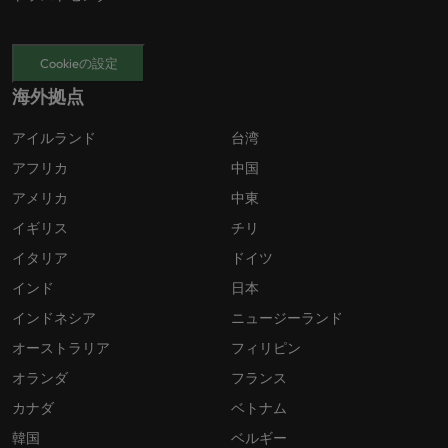
Cookieの設定
海外拠点
アイルランド
台湾
アフリカ
中国
アメリカ
中東
イギリス
チリ
イタリア
ドイツ
インド
日本
インドネシア
ニュージーランド
オーストラリア
フィリピン
オランダ
フランス
カナダ
ベトナム
韓国
ベルギー