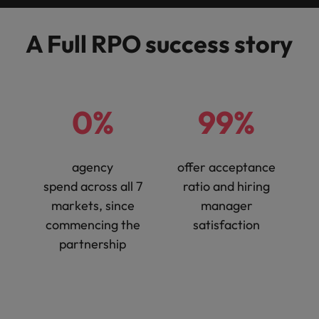
きます。
くださ
自動車
秘書/ビ
M&A ア
い。
ジネスサ
ドバイザ
マレーシア
ベトナム
自動車分
A Full RPO success story
M&A アドバイザリー & コンサルティング
ポート
リー & コ
野につい
ンサルテ
てご紹介
秘書/ビジ
ィング
します。
ネスサポ
ート分野
M&A アド
0%
99%
について
バイザリ
ご紹介し
ー & コン
ます。
サルティ
ング分野
agency
offer acceptance
について
spend across all 7
ratio and hiring
ご紹介し
ます。
markets, since
manager
commencing the
satisfaction
partnership