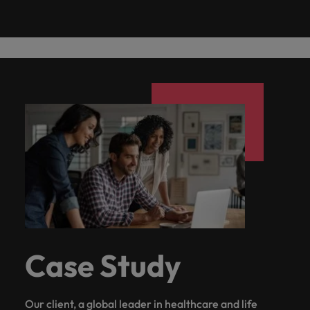
ーダーや採
パートナ
多様性、
人」のストーリーを大切にしています。
効果的な
相談
い紹介キ
で、さま
なたのス
内のグロ
届けしま
関してご
詳しく見る
で
お問い合わせ
ンプライ
ドイツ
ログラム
詳しく見
人事分野
用のエキス
金融分野
日本に帰国して働くなら
採用活動
ーシップ
平等性、
派遣・契
ャンペー
ざまな企
キルが活
ーバル企
す。
相談くだ
働
当社はグローバルでありながら、日本に根ざしたビ
アンス
あなたの
について
パートを招
について
詳しく見る
る
を行うた
約社員採
インクル
Eブック＆ホワイトペーパー
ン
ヘルスケア
業にご紹
きる場所
業からベ
さい。
香港
く
ジネスを展開しています。ぜひ採用に関してご相談
将来のキ
当社がパ
人材紹介
ご紹介し
いたポッド
ご紹介し
めのリソ
すべて見
用
法務/コン
ージョン
介しま
へと導き
ンチャー
ャリアを
ートナー
ください。
キャリア相談
ます。
キャストシ
ます。
ロバー
ースやア
プライア
る
国内拠点
インドネシア
ロ
す。共に
ます。
企業ま
プロに相
シップを
リーズ
当社のストーリー
ト・ウォ
多様性や
ドバイス
転職アドバイス
正社員採用
派遣・契約社員採用
ンス分野
人事
問い合わ
バ
国内拠点問い合わせ先
談しませ
結んでい
キャリア
で、さま
「Powering
ルターズ
平等性が
をご紹介
アイルランド
について
詳しく見
せ先
ー
お知り合い紹介キャンペーン
んか？
る人々や
Potential」
の新たな
ざまな企
にお知り
大切にさ
します。
ご紹介し
エグゼクティブサーチ
ト・
る
投資家情報
組織につ
をお楽しみ
ポッドキャスト
イタリア
合いを紹
れ、すべ
金融
一章を開
業より高
ます。
国内拠点
いてご紹
ウ
ください。
介して転
ての人が
きましょ
い信頼を
インターナショナル・
給与調査
介しま
インド
ォ
職をサポ
尊重され
キャリア・マネジメン
う。
獲得して
パートナーシップ
マーケテ
サプライ
営業
東京
す。
大阪
採用アドバイス
法務/コンプライアンス
ル
ートしま
る環境作
ト
ウェビナ
給与調
います。
日本
ィング
チェー
せんか？
りのため
タ
求人を見
営業分野
当社の専門分野
ー
査
各種サー
ン/物流/
に当社は
海外拠点
ー
アウトソーシング
について
多様性、平等性、インクルージョン
る
マーケテ
マレーシア
ウェビナー
マーケティング
ビスやリ
取り組ん
購買
業界の専門
あなたの
ズ・
ご紹介し
ィング分
給与調査
当社の専
ソースを
でいま
家が情報や
業界の採
英文履歴書メーカー
ます。
ジ
アフリカ
メキシコ
野につい
メキシコ
採用代行（RPO）
門分野
アウトソーシング
サプライ
す。
ぜひご覧
あなたの
最新のトレ
用・給与
企業と転職者ストーリー
給与調査
てご紹介
ャ
サプライチェーン/物流/購買
チェーン/
Case Study
業界の採
ンドをシェ
動向を詳
くださ
ニュージーランド
経理/財務
オーストラリア
します。
ニュージーランド
パ
物流/購買
タレント・アドバイザリー
用・給与
アします。
しく解説
から金
転職アドバイス
い。
企業と転
ESG・社
ン
分野につ
ESG・社会貢献への取り組み
動向を詳
フィリピン
します。
融、人
営業
ベルギー
フィリピン
MBAホルダーのキャリア形成につい
職者スト
会貢献へ
いてご紹
で
しく解説
採用アドバイス
詳しく見
マーケット・インテリ
事、マー
女性リーダーシップ推
Our client, a global leader in healthcare and life
て
介しま
ーリー
の取り組
働
ポルトガル