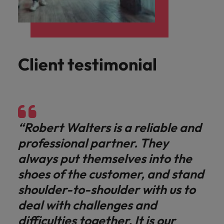
Client testimonial
“Robert Walters is a reliable and
professional partner. They
always put themselves into the
shoes of the customer, and stand
shoulder-to-shoulder with us to
deal with challenges and
difficulties together. It is our