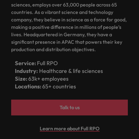
します。
ジェンス
ケティン
進プログラム
「体験」で差がつく時代の採用戦略
る
カナダ
ポルトガル
す。
sciences, employs over 63,000 people across 65
よくあるご質問
み
き
IT
グ、ITに
ロバー
シンガポール
countries. As a vibrant science and technology
ま
いたるま
人材育成
転職アドバイス
ト・ウォ
チリ
当社は
シンガポール
company, they believe in science as a force for good,
せ
IT
税務/監
エネルギ
で、多岐
ルターズ
英国大学院卒トップリーダーに学ぶ
ESG活動
採用アドバイス
韓国
税務/監査保証
making a positive difference in millions of people’s
ん
にわたる
査保証
ー
は「企
を通して
中国
韓国
グローバルキャリア
採用・転職市場動向2026：サプラ
IT分野に
専門分野
か？
lives. Headquartered in Germany, they have a
業」そし
スペイン
世界中の
ついてご
イチェーン、物流、購買
税務/監査
エネルギ
を取り扱
て「働く
significant presence in APAC that powers their key
人々や環
フランス
スペイン
エネルギー
紹介しま
保証分野
ー分野に
転職アドバイス
っていま
人」のス
スイス
境に貢献
production and distribution objectives.
す。
について
ついてご
女性管理職を取り巻く現状と求めら
す。
詳
トーリー
していま
採用アドバイス
ドイツ
スイス
ご紹介し
紹介しま
台湾
れる人物像とは？管理職になるメリ
を大切に
し
す。
Service:
Full RPO
デジタル
採用・転職市場動向2026：エネル
ます。
す。
していま
ットも紹介
く
香港
英文履歴
台湾
Industry:
Healthcare & life sciences
ギー、インフラ
タイ
す。
見
書メーカ
Size:
63k+ employees
デジタル
リテー
化学
リテール/小売
インドネシア
タイ
る
オランダ
ー
Locations:
65+ countries
ル/小売
ロバート・ウォルターズで働く
よくある
デジタル
化学分野
フォーム
アイルランド
中東
オランダ
ご質問
分野につ
について
リテール/
化学
ロバート・ウォルターズ・ジャパンで
に簡単入
いてご紹
ご紹介し
小売分野
Talk to us
働きませんか？
力をする
マイアカ
イギリス
イタリア
中東
介しま
ます。
について
だけで、
ウントに
す。
自動車
ご紹介し
アメリカ
詳しく見る
英文履歴
関するよ
インド
イギリス
ます。
書を作る
くある質
Learn more about Full RPO
ベトナム
ことがで
問をご覧
日本
アメリカ
秘書/ビジネスサポート