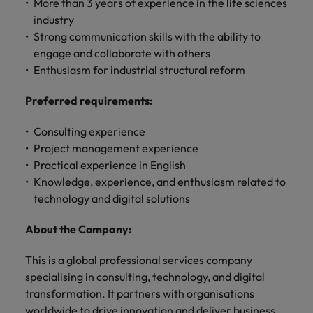
More than 3 years of experience in the life sciences
きます。
くださ
自動車
秘書/ビ
M&A ア
industry
い。
ジネスサ
ドバイザ
マレーシア
ベトナム
自動車分
M&A アドバイザリー & コンサルティング
Strong communication skills with the ability to
ポート
リー & コ
野につい
engage and collaborate with others
ンサルテ
てご紹介
秘書/ビジ
Enthusiasm for industrial structural reform
ィング
します。
ネスサポ
ート分野
M&A アド
Preferred requirements:
について
バイザリ
ご紹介し
ー & コン
Consulting experience
ます。
サルティ
Project management experience
ング分野
Practical experience in English
について
Knowledge, experience, and enthusiasm related to
ご紹介し
technology and digital solutions
ます。
About the Company:
This is a global professional services company
specialising in consulting, technology, and digital
transformation. It partners with organisations
worldwide to drive innovation and deliver business