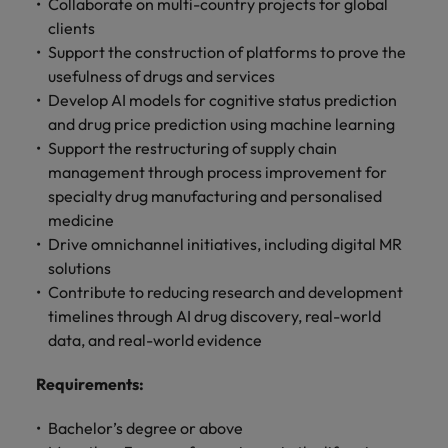
します。
Collaborate on multi-country projects for global
ジェンス
ケティン
進プログラム
「体験」で差がつく時代の採用戦略
る
カナダ
ポルトガル
す。
よくあるご質問
み
き
IT
グ、ITに
clients
ロバー
シンガポール
ま
いたるま
人材育成
転職アドバイス
ト・ウォ
Support the construction of platforms to prove the
チリ
当社は
シンガポール
せ
IT
税務/監
エネルギ
で、多岐
ルターズ
英国大学院卒トップリーダーに学ぶ
ESG活動
採用アドバイス
usefulness of drugs and services
韓国
税務/監査保証
ん
にわたる
査保証
ー
は「企
を通して
中国
韓国
グローバルキャリア
採用・転職市場動向2026：サプラ
Develop AI models for cognitive status prediction
IT分野に
専門分野
か？
業」そし
スペイン
世界中の
ついてご
イチェーン、物流、購買
and drug price prediction using machine learning
税務/監査
エネルギ
を取り扱
て「働く
人々や環
フランス
スペイン
エネルギー
紹介しま
保証分野
ー分野に
転職アドバイス
Support the restructuring of supply chain
っていま
人」のス
スイス
境に貢献
す。
について
ついてご
女性管理職を取り巻く現状と求めら
management through process improvement for
す。
詳
トーリー
していま
採用アドバイス
ドイツ
スイス
ご紹介し
紹介しま
台湾
れる人物像とは？管理職になるメリ
specialty drug manufacturing and personalised
を大切に
し
す。
デジタル
採用・転職市場動向2026：エネル
ます。
す。
していま
ットも紹介
medicine
く
香港
英文履歴
台湾
ギー、インフラ
タイ
す。
Drive omnichannel initiatives, including digital MR
見
書メーカ
デジタル
リテー
化学
リテール/小売
インドネシア
solutions
タイ
る
オランダ
ー
ル/小売
ロバート・ウォルターズで働く
よくある
Contribute to reducing research and development
デジタル
化学分野
フォーム
アイルランド
中東
オランダ
ご質問
timelines through AI drug discovery, real-world
分野につ
について
リテール/
化学
ロバート・ウォルターズ・ジャパンで
に簡単入
いてご紹
ご紹介し
data, and real-world evidence
小売分野
働きませんか？
力をする
マイアカ
イギリス
イタリア
中東
介しま
ます。
について
だけで、
ウントに
す。
自動車
ご紹介し
Requirements
:
アメリカ
詳しく見る
英文履歴
関するよ
インド
イギリス
ます。
書を作る
くある質
Bachelor’s degree or above
ベトナム
ことがで
問をご覧
日本
アメリカ
秘書/ビジネスサポート