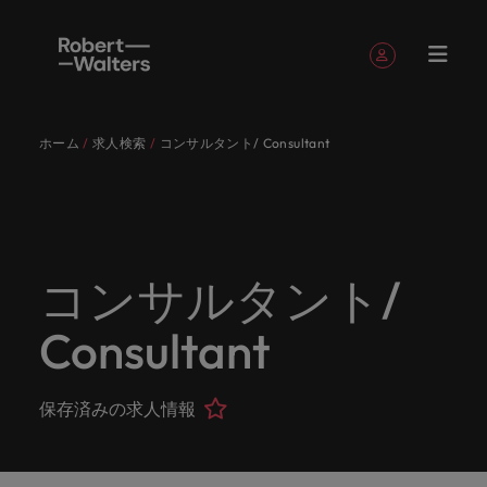
簡単登録
個人情報
ホーム
求人検索
コンサルタント/ Consultant
English
求人
転職希望
採用担当
お役立ち
会社概要
お問い合
経理/財
転職アド
人材紹介
Eブック＆
当社のス
国内拠点
アウトソ
海外拠点
日本に帰
投資家情
メーカー
転職ア
タレン
ヘルスケ
Japanese
キャリア相談
キャリア相談
キャリア相談
キャリア相談
キャリア相談
キャリア相談
採用担当者の方
採用担当者の方
採用担当者の方
採用担当者の方
採用担当者の方
採用担当者の方
者
者
コンテン
わせ
務
バイス
ホワイト
トーリー
ーシング
国して働
報
（電気/
ドバイ
ト・アド
ア
ログイン
マイ・アプリケーション
求人
各業界の
ロバー
正社員採
東京
アフリカ
ツ
ペーパー
くなら
電子/機
ス
バイザリ
各業界のスペシャリストがあなたの声に耳を傾け、
経理/財務
外資系・
当社の歴
ロバー
ヘルスケ
用
スペシャ
45以上の
当社は各
ト・ウォ
当社はグ
採用代行
ロ
械）
ー
フォローする
保存済みの求人情報とアラート
分野につ
日系グロ
史やミッ
大阪
オーストラリア
ト・ウォ
ア分野に
国内のグローバル企業からベンチャー企業まで、さ
最新の調査
あなたの
あなたの
（RPO）
リストが
業界に精
企業のニ
採用担当
ルターズ
ローバル
転職希望者
バ
いてご紹
ーバル企
エグゼク
ション・
ルター
ついてご
やレポー
海外経験
キャリア
まざまな企業にご紹介します。共にキャリアの新た
コンサルタント/
メーカー
あなたの
通したプ
ーズに合
者や転職
は「企
でありな
45以上の業界に精通したプロが、正社員、派遣社
マーケッ
ー
ベルギー
介しま
業への
ティブサ
価値観を
ズ・グル
紹介しま
ト、知見を
アウトソ
を日本で
をサポー
（電気/電
な一章を開きましょう。
サインアウト
ト・イン
声に耳を
ロが、正
った迅速
希望者の
業」そし
がら、日
員、契約社員など雇用形態を問わず、あなたのスキ
ト・
す。
『転職ア
ーチ
ご紹介し
ープの最
す。
採用担当者
ご紹介しま
ーシング
活かして
トしま
子/機械）
Consultant
テリジェ
カナダ
傾け、国
社員、派
かつ効率
方に向け
て「働く
本に根ざ
ルが活きる場所へと導きます。
ウ
ドバイ
ます。
新の投資
す。
みません
す。
当社は各企業のニーズに合った迅速かつ効率的な採
求人を見る
分野につ
ンス
インター
内のグロ
遣社員、
的な採用
た最新情
人」のス
したビジ
ス』を掲
家情報を
ォ
か？
いてご紹
用ソリューションを提供しており、国内のグローバ
チリ
お役立ちコンテンツ
詳しく見る
ナショナ
載してお
ご覧いた
ーバル企
契約社員
ソリュー
報や市場
トーリー
ネスを展
ル
介しま
人材育成
ル企業からベンチャー企業まで、さまざまな企業よ
ポッドキ
採用ア
採用担当者や転職希望者の方に向けた最新情報や市
保存済みの求人情報
ル・キャ
ります。
だけま
業からベ
など雇用
ションを
トレン
を大切に
開してい
経理/財務
す。
タ
中国
り高い信頼を獲得しています。各種サービスやリソ
ャスト
ドバイ
リア・マ
場トレンド、アイデアをお届けします。
す。
会社概要
女性リー
ンチャー
形態を問
提供して
ド、アイ
していま
ます。ぜ
ー
転職アドバイス
ースをぜひご覧ください。
ネジメン
ス
フランス
ダーシッ
ロバート・ウォルターズは「企業」そして「働く
ビジネスリ
キャリア
お知り合
企業ま
わず、あ
おり、国
デアをお
す。
ひ採用に
ズ
人事
金融
法務/コ
すべて見る
ト
メーカー（電気/電子/機械）
プ推進プ