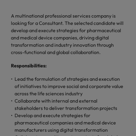
ーダーや採
パートナ
多様性、
人」のストーリーを大切にしています。
効果的な
相談
い紹介キ
で、さま
なたのス
内のグロ
届けしま
関してご
詳しく見る
で
お問い合わせ
ンプライ
ドイツ
ログラム
詳しく見
人事分野
用のエキス
金融分野
日本に帰国して働くなら
採用活動
ーシップ
平等性、
派遣・契
ャンペー
ざまな企
キルが活
ーバル企
す。
相談くだ
働
当社はグローバルでありながら、日本に根ざしたビ
アンス
あなたの
について
パートを招
について
詳しく見る
る
を行うた
約社員採
A multinational professional services company is
インクル
Eブック＆ホワイトペーパー
ン
ヘルスケア
業にご紹
きる場所
業からベ
さい。
香港
く
ジネスを展開しています。ぜひ採用に関してご相談
将来のキ
当社がパ
人材紹介
ご紹介し
いたポッド
ご紹介し
めのリソ
すべて見
用
法務/コン
looking for a Consultant. The selected candidate will
ージョン
介しま
へと導き
ンチャー
ャリアを
ートナー
ください。
キャリア相談
ます。
キャストシ
ます。
ロバー
ースやア
プライア
る
国内拠点
インドネシア
ロ
develop and execute strategies for pharmaceutical
す。共に
ます。
企業ま
プロに相
シップを
リーズ
当社のストーリー
ト・ウォ
多様性や
ドバイス
転職アドバイス
正社員採用
派遣・契約社員採用
ンス分野
人事
問い合わ
バ
and medical device companies, driving digital
国内拠点問い合わせ先
談しませ
結んでい
キャリア
で、さま
「Powering
ルターズ
平等性が
をご紹介
アイルランド
について
詳しく見
せ先
ー
お知り合い紹介キャンペーン
んか？
る人々や
transformation and industry innovation through
Potential」
の新たな
ざまな企
にお知り
大切にさ
します。
ご紹介し
エグゼクティブサーチ
ト・
る
投資家情報
組織につ
をお楽しみ
cross-functional and global collaboration.
ポッドキャスト
イタリア
合いを紹
れ、すべ
金融
一章を開
業より高
ます。
国内拠点
いてご紹
ウ
ください。
介して転
ての人が
きましょ
い信頼を
インターナショナル・
給与調査
介しま
インド
ォ
Responsibilities
:
職をサポ
尊重され
キャリア・マネジメン
う。
獲得して
パートナーシップ
マーケテ
サプライ
営業
東京
す。
大阪
採用アドバイス
法務/コンプライアンス
ル
ートしま
る環境作
ト
ウェビナ
給与調
います。
日本
ィング
チェー
せんか？
りのため
タ
Lead the formulation of strategies and execution
求人を見
営業分野
当社の専門分野
ー
査
各種サー
ン/物流/
に当社は
海外拠点
ー
of initiatives to improve social and corporate value
アウトソーシング
について
多様性、平等性、インクルージョン
る
マーケテ
マレーシア
ウェビナー
マーケティング
ビスやリ
取り組ん
購買
業界の専門
あなたの
ズ・
ご紹介し
across the life sciences industry
ィング分
給与調査
当社の専
ソースを
でいま
家が情報や
業界の採
英文履歴書メーカー
ます。
ジ
アフリカ
メキシコ
野につい
メキシコ
Collaborate with internal and external
採用代行（RPO）
門分野
アウトソーシング
サプライ
す。
ぜひご覧
あなたの
最新のトレ
用・給与
企業と転職者ストーリー
給与調査
てご紹介
ャ
サプライチェーン/物流/購買
stakeholders to deliver transformation projects
チェーン/
業界の採
ンドをシェ
動向を詳
くださ
ニュージーランド
経理/財務
オーストラリア
します。
ニュージーランド
パ
物流/購買
Develop and execute strategies for
タレント・アドバイザリー
用・給与
アします。
しく解説
から金
転職アドバイス
い。
企業と転
ESG・社
ン
分野につ
pharmaceutical companies and medical device
ESG・社会貢献への取り組み
動向を詳
フィリピン
します。
融、人
営業
ベルギー
フィリピン
MBAホルダーのキャリア形成につい
職者スト
会貢献へ
いてご紹
で
manufacturers using digital transformation
しく解説
採用アドバイス
詳しく見
マーケット・インテリ
事、マー
女性リーダーシップ推
て
介しま
ーリー
の取り組
働
ポルトガル