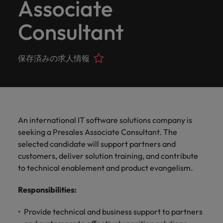
Associate
ーダーや採
パートナ
多様性、
人」のストーリーを大切にしています。
効果的な
相談
い紹介キ
で、さま
なたのス
内のグロ
届けしま
関してご
詳しく見る
で
お問い合わせ
ンプライ
ドイツ
ログラム
詳しく見
人事分野
用のエキス
金融分野
日本に帰国して働くなら
採用活動
ーシップ
平等性、
派遣・契
ャンペー
ざまな企
キルが活
ーバル企
す。
相談くだ
働
当社はグローバルでありながら、日本に根ざしたビ
アンス
あなたの
について
パートを招
について
詳しく見る
Consultant
る
を行うた
約社員採
インクル
Eブック＆ホワイトペーパー
ン
ヘルスケア
業にご紹
きる場所
業からベ
さい。
香港
く
ジネスを展開しています。ぜひ採用に関してご相談
将来のキ
当社がパ
人材紹介
ご紹介し
いたポッド
ご紹介し
めのリソ
すべて見
用
法務/コン
ージョン
介しま
へと導き
ンチャー
ャリアを
ートナー
ください。
キャリア相談
ます。
キャストシ
ます。
ロバー
ースやア
プライア
る
国内拠点
インドネシア
ロ
す。共に
ます。
企業ま
プロに相
シップを
リーズ
当社のストーリー
ト・ウォ
多様性や
ドバイス
転職アドバイス
正社員採用
派遣・契約社員採用
ンス分野
人事
保存済みの求人情報
問い合わ
バ
国内拠点問い合わせ先
談しませ
結んでい
キャリア
で、さま
「Powering
ルターズ
平等性が
をご紹介
アイルランド
について
詳しく見
せ先
ー
お知り合い紹介キャンペーン
んか？
る人々や
Potential」
の新たな
ざまな企
にお知り
大切にさ
します。
ご紹介し
エグゼクティブサーチ
ト・
る
投資家情報
組織につ
をお楽しみ
ポッドキャスト
イタリア
合いを紹
れ、すべ
金融
一章を開
業より高
ます。
国内拠点
いてご紹
ウ
ください。
介して転
ての人が
きましょ
い信頼を
インターナショナル・
給与調査
介しま
インド
ォ
職をサポ
尊重され
キャリア・マネジメン
う。
獲得して
パートナーシップ
マーケテ
サプライ
営業
東京
す。
大阪
採用アドバイス
法務/コンプライアンス
ル
ートしま
る環境作
An international IT software solutions company is
ト
ウェビナ
給与調
います。
日本
ィング
チェー
せんか？
りのため
タ
求人を見
営業分野
当社の専門分野
seeking a Presales Associate Consultant. The
ー
査
各種サー
ン/物流/
に当社は
海外拠点
ー
アウトソーシング
について
多様性、平等性、インクルージョン
る
マーケテ
selected candidate will support partners and
マレーシア
ウェビナー
マーケティング
ビスやリ
取り組ん
購買
業界の専門
あなたの
ズ・
ご紹介し
ィング分
給与調査
当社の専
customers, deliver solution training, and contribute
ソースを
でいま
家が情報や
業界の採
英文履歴書メーカー
ます。
ジ
アフリカ
メキシコ
野につい
メキシコ
採用代行（RPO）
門分野
アウトソーシング
サプライ
to technical enablement and product evangelism.
す。
ぜひご覧
あなたの
最新のトレ
用・給与
企業と転職者ストーリー
給与調査
てご紹介
ャ
サプライチェーン/物流/購買
チェーン/
業界の採
ンドをシェ
動向を詳
くださ
ニュージーランド
経理/財務
オーストラリア
します。
ニュージーランド
パ
物流/購買
Responsibilities
:
タレント・アドバイザリー
用・給与
アします。
しく解説
から金
転職アドバイス
い。
企業と転
ESG・社
ン
分野につ
ESG・社会貢献への取り組み
動向を詳
フィリピン
します。
融、人
営業
ベルギー
フィリピン
MBAホルダーのキャリア形成につい
職者スト
会貢献へ
いてご紹
で
Provide technical and business support to partners
しく解説
採用アドバイス
詳しく見
マーケット・インテリ
事、マー
女性リーダーシップ推
て
介しま
ーリー
の取り組
働
ポルトガル