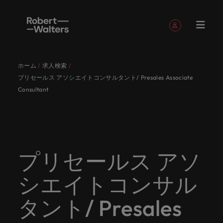
簡単登録
個人情報
ホーム
求人検索
English
求人
転職希望
採用担当
お役立ち
会社概要
お問い合
経理/財
転職アド
人材紹介
Eブック＆
当社のス
国内拠点
アウトソ
海外拠点
日本に帰
投資家情
メーカー
転職ア
タレン
ヘルスケ
プリセールス アソシエイトコンサルタント/ Presales Associate
Japanese
キャリア相談
キャリア相談
キャリア相談
キャリア相談
キャリア相談
キャリア相談
採用担当者の方
採用担当者の方
採用担当者の方
採用担当者の方
採用担当者の方
採用担当者の方
者
者
コンテン
わせ
務
バイス
ホワイト
トーリー
ーシング
国して働
報
（電気/
ドバイ
ト・アド
ア
ログイン
マイ・アプリケーション
Consultant
求人
各業界の
ロバー
正社員採
東京
アフリカ
ツ
ペーパー
くなら
電子/機
ス
バイザリ
各業界のスペシャリストがあなたの声に耳を傾け、
経理/財務
外資系・
当社の歴
ロバー
ヘルスケ
用
スペシャ
45以上の
当社は各
ト・ウォ
当社はグ
採用代行
ロ
械）
ー
フォローする
保存済みの求人情報とアラート
分野につ
日系グロ
史やミッ
大阪
オーストラリア
ト・ウォ
ア分野に
国内のグローバル企業からベンチャー企業まで、さ
最新の調査
あなたの
あなたの
（RPO）
リストが
業界に精
企業のニ
採用担当
ルターズ
ローバル
転職希望者
バ
いてご紹
ーバル企
エグゼク
ション・
ルター
ついてご
やレポー
海外経験
キャリア
まざまな企業にご紹介します。共にキャリアの新た
メーカー
あなたの
通したプ
ーズに合
者や転職
は「企
でありな
45以上の業界に精通したプロが、正社員、派遣社
マーケッ
ー
ベルギー
介しま
業への
ティブサ
価値観を
ズ・グル
紹介しま
ト、知見を
アウトソ
を日本で
をサポー
（電気/電
な一章を開きましょう。
サインアウト
ト・イン
声に耳を
ロが、正
った迅速
希望者の
業」そし
がら、日
員、契約社員など雇用形態を問わず、あなたのスキ
ト・
す。
『転職ア
ーチ
ご紹介し
ープの最
す。
採用担当者
ご紹介しま
ーシング
活かして
トしま
子/機械）
プリセールス アソ
テリジェ
カナダ
傾け、国
社員、派
かつ効率
方に向け
て「働く
本に根ざ
ルが活きる場所へと導きます。
ウ
ドバイ
ます。
新の投資
す。
みません
す。
当社は各企業のニーズに合った迅速かつ効率的な採
求人を見る
分野につ
ンス
インター
内のグロ
遣社員、
的な採用
た最新情
人」のス
したビジ
ス』を掲
家情報を
ォ
か？
いてご紹
用ソリューションを提供しており、国内のグローバ
チリ
お役立ちコンテンツ
詳しく見る
シエイトコンサル
ナショナ
載してお
ご覧いた
ーバル企
契約社員
ソリュー
報や市場
トーリー
ネスを展
ル
介しま
人材育成
ル企業からベンチャー企業まで、さまざまな企業よ
ポッドキ
採用ア
採用担当者や転職希望者の方に向けた最新情報や市
ル・キャ
ります。
だけま
業からベ
など雇用
ションを
トレン
を大切に
開してい
経理/財務
す。
タ
中国
り高い信頼を獲得しています。各種サービスやリソ
ャスト
ドバイ
リア・マ
場トレンド、アイデアをお届けします。
タント/ Presales
す。
会社概要
女性リー
ンチャー
形態を問
提供して
ド、アイ
していま
ます。ぜ
ー
転職アドバイス
ースをぜひご覧ください。
ネジメン
ス
フランス
ダーシッ
ロバート・ウォルターズは「企業」そして「働く
ビジネスリ
キャリア
お知り合
企業ま
わず、あ
おり、国
デアをお
す。
ひ採用に
ズ
人事
金融
法務/コ
すべて見る
ト
メーカー（電気/電子/機械）
プ推進プ