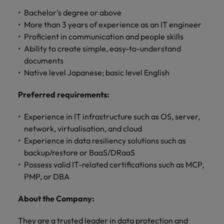
きます。
くださ
自動車
秘書/ビ
M&A ア
Bachelor’s degree or above
い。
ジネスサ
ドバイザ
マレーシア
ベトナム
自動車分
More than 3 years of experience as an IT engineer
M&A アドバイザリー & コンサルティング
ポート
リー & コ
野につい
Proficient in communication and people skills
ンサルテ
てご紹介
秘書/ビジ
Ability to create simple, easy-to-understand
ィング
します。
ネスサポ
documents
ート分野
M&A アド
Native level Japanese; basic level English
について
バイザリ
ご紹介し
ー & コン
Preferred requirements:
ます。
サルティ
ング分野
Experience in IT infrastructure such as OS, server,
について
network, virtualisation, and cloud
ご紹介し
Experience in data resiliency solutions such as
ます。
backup/restore or BaaS/DRaaS
Possess valid IT-related certifications such as MCP,
PMP, or DBA
About the Company:
They are a trusted leader in data protection and