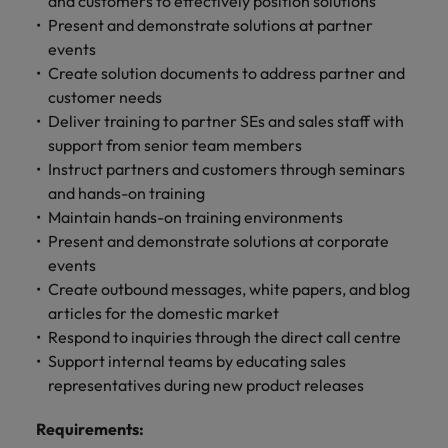
and customers to effectively position solutions
します。
ジェンス
ケティン
進プログラム
「体験」で差がつく時代の採用戦略
る
カナダ
ポルトガル
す。
よくあるご質問
み
き
IT
Present and demonstrate solutions at partner
グ、ITに
ロバー
シンガポール
ま
いたるま
人材育成
転職アドバイス
events
ト・ウォ
チリ
当社は
シンガポール
せ
IT
税務/監
エネルギ
で、多岐
ルターズ
英国大学院卒トップリーダーに学ぶ
Create solution documents to address partner and
ESG活動
採用アドバイス
韓国
税務/監査保証
ん
にわたる
査保証
ー
は「企
を通して
中国
韓国
グローバルキャリア
customer needs
採用・転職市場動向2026：サプラ
IT分野に
専門分野
か？
業」そし
スペイン
世界中の
Deliver training to partner SEs and sales staff with
ついてご
イチェーン、物流、購買
税務/監査
エネルギ
を取り扱
て「働く
人々や環
フランス
スペイン
エネルギー
紹介しま
support from senior team members
保証分野
ー分野に
転職アドバイス
っていま
人」のス
スイス
境に貢献
す。
について
ついてご
Instruct partners and customers through seminars
女性管理職を取り巻く現状と求めら
す。
詳
トーリー
していま
採用アドバイス
ドイツ
スイス
ご紹介し
紹介しま
and hands-on training
台湾
れる人物像とは？管理職になるメリ
を大切に
し
す。
デジタル
採用・転職市場動向2026：エネル
ます。
す。
Maintain hands-on training environments
していま
ットも紹介
く
香港
英文履歴
台湾
ギー、インフラ
タイ
す。
Present and demonstrate solutions at corporate
見
書メーカ
デジタル
リテー
化学
リテール/小売
events
インドネシア
タイ
る
オランダ
ー
ル/小売
ロバート・ウォルターズで働く
Create outbound messages, white papers, and blog
よくある
デジタル
化学分野
フォーム
アイルランド
中東
オランダ
articles for the domestic market
ご質問
分野につ
について
リテール/
化学
ロバート・ウォルターズ・ジャパンで
に簡単入
Respond to inquiries through the direct call centre
いてご紹
ご紹介し
小売分野
働きませんか？
力をする
マイアカ
イギリス
イタリア
中東
介しま
ます。
Support internal teams by educating sales
について
だけで、
ウントに
す。
自動車
ご紹介し
representatives during new product releases
アメリカ
詳しく見る
英文履歴
関するよ
インド
イギリス
ます。
書を作る
くある質
ベトナム
Requirements
:
ことがで
問をご覧
日本
アメリカ
秘書/ビジネスサポート