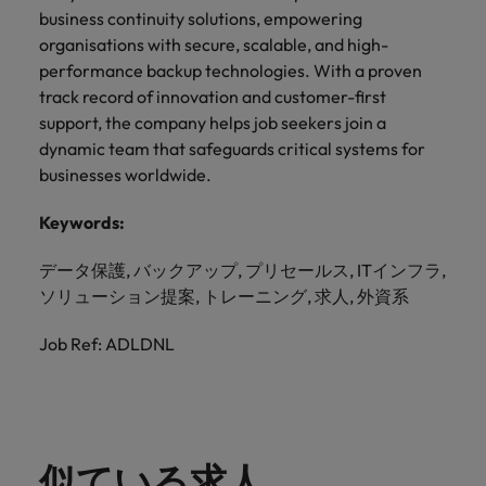
business continuity solutions, empowering
organisations with secure, scalable, and high-
performance backup technologies. With a proven
track record of innovation and customer-first
support, the company helps job seekers join a
dynamic team that safeguards critical systems for
businesses worldwide.
Keywords:
データ保護, バックアップ, プリセールス, ITインフラ,
ソリューション提案, トレーニング, 求人, 外資系
Job Ref: ADLDNL
似ている求人