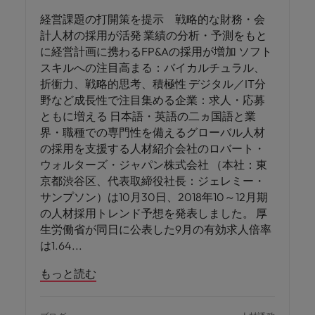
経営課題の打開策を提示 戦略的な財務・会
計人材の採用が活発 業績の分析・予測をもと
に経営計画に携わるFP&Aの採用が増加 ソフト
スキルへの注目高まる：バイカルチュラル、
折衝力、戦略的思考、積極性 デジタル／IT分
野など成長性で注目集める企業：求人・応募
ともに増える 日本語・英語の二ヵ国語と業
界・職種での専門性を備えるグローバル人材
の採用を支援する人材紹介会社のロバート・
ウォルターズ・ジャパン株式会社 （本社：東
京都渋谷区、代表取締役社長：ジェレミー・
サンプソン）は10月30日、2018年10～12月期
の人材採用トレンド予想を発表しました。 厚
生労働省が同日に公表した9月の有効求人倍率
は1.64
もっと読む