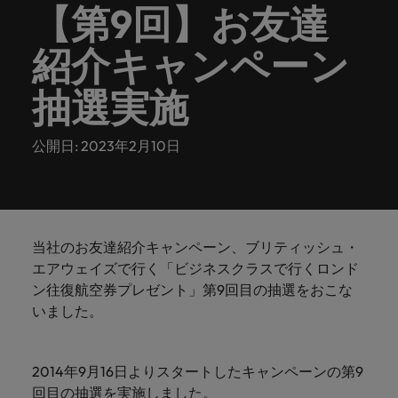
ーダーや採
パートナ
多様性、
人」のストーリーを大切にしています。
効果的な
相談
い紹介キ
で、さま
なたのス
内のグロ
届けしま
関してご
詳しく見る
【第9回】お友達
で
お問い合わせ
ンプライ
ドイツ
ログラム
詳しく見
人事分野
用のエキス
金融分野
日本に帰国して働くなら
採用活動
ーシップ
平等性、
派遣・契
ャンペー
ざまな企
キルが活
ーバル企
す。
相談くだ
働
当社はグローバルでありながら、日本に根ざしたビ
アンス
あなたの
について
パートを招
について
詳しく見る
る
を行うた
約社員採
インクル
Eブック＆ホワイトペーパー
ン
ヘルスケア
業にご紹
きる場所
業からベ
さい。
紹介キャンペーン
香港
く
ジネスを展開しています。ぜひ採用に関してご相談
将来のキ
当社がパ
人材紹介
ご紹介し
いたポッド
ご紹介し
めのリソ
すべて見
用
法務/コン
ージョン
介しま
へと導き
ンチャー
ャリアを
ートナー
ください。
キャリア相談
ます。
キャストシ
ます。
ロバー
ースやア
プライア
る
国内拠点
インドネシア
ロ
抽選実施
す。共に
ます。
企業ま
プロに相
シップを
リーズ
当社のストーリー
ト・ウォ
多様性や
ドバイス
転職アドバイス
正社員採用
派遣・契約社員採用
ンス分野
人事
問い合わ
バ
国内拠点問い合わせ先
談しませ
結んでい
キャリア
で、さま
「Powering
ルターズ
平等性が
をご紹介
アイルランド
について
詳しく見
せ先
ー
お知り合い紹介キャンペーン
んか？
る人々や
Potential」
の新たな
ざまな企
にお知り
大切にさ
します。
ご紹介し
エグゼクティブサーチ
公開日: 2023年2月10日
ト・
る
投資家情報
組織につ
をお楽しみ
ポッドキャスト
イタリア
合いを紹
れ、すべ
金融
一章を開
業より高
ます。
国内拠点
いてご紹
ウ
ください。
介して転
ての人が
きましょ
い信頼を
インターナショナル・
給与調査
介しま
インド
ォ
職をサポ
尊重され
キャリア・マネジメン
う。
獲得して
パートナーシップ
マーケテ
サプライ
営業
東京
す。
大阪
採用アドバイス
法務/コンプライアンス
ル
ートしま
る環境作
ト
ウェビナ
給与調
います。
日本
ィング
チェー
せんか？
りのため
タ
求人を見
営業分野
当社の専門分野
ー
査
各種サー
ン/物流/
当社のお友達紹介キャンペーン、ブリティッシュ・
に当社は
海外拠点
ー
アウトソーシング
について
多様性、平等性、インクルージョン
る
マーケテ
マレーシア
ウェビナー
マーケティング
ビスやリ
取り組ん
購買
エアウェイズで行く「ビジネスクラスで行くロンド
業界の専門
あなたの
ズ・
ご紹介し
ィング分
給与調査
当社の専
ソースを
でいま
家が情報や
業界の採
英文履歴書メーカー
ン往復航空券プレゼント」第9回目の抽選をおこな
ます。
ジ
アフリカ
メキシコ
野につい
メキシコ
採用代行（RPO）
門分野
アウトソーシング
サプライ
す。
ぜひご覧
あなたの
最新のトレ
用・給与
企業と転職者ストーリー
いました。
給与調査
てご紹介
ャ
サプライチェーン/物流/購買
チェーン/
業界の採
ンドをシェ
動向を詳
くださ
ニュージーランド
経理/財務
オーストラリア
します。
ニュージーランド
パ
物流/購買
タレント・アドバイザリー
用・給与
アします。
しく解説
から金
転職アドバイス
い。
企業と転
ESG・社
ン
分野につ
ESG・社会貢献への取り組み
動向を詳
フィリピン
します。
融、人
営業
ベルギー
フィリピン
MBAホルダーのキャリア形成につい
2014年9月16日よりスタートしたキャンペーンの第9
職者スト
会貢献へ
いてご紹
で
しく解説
採用アドバイス
詳しく見
マーケット・インテリ
事、マー
女性リーダーシップ推
て
介しま
回目の抽選を実施しました。
ーリー
の取り組
働
ポルトガル