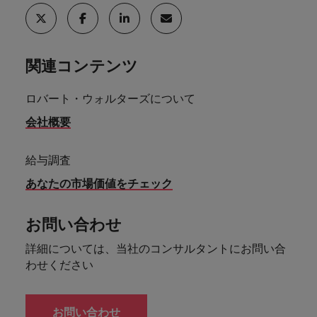
きます。
くださ
自動車
秘書/ビ
M&A ア
い。
ジネスサ
ドバイザ
マレーシア
ベトナム
自動車分
M&A アドバイザリー & コンサルティング
ポート
リー & コ
野につい
ンサルテ
てご紹介
関連コンテンツ
秘書/ビジ
ィング
します。
ネスサポ
ート分野
ロバート・ウォルターズについて
M&A アド
について
バイザリ
会社概要
ご紹介し
ー & コン
ます。
サルティ
ング分野
給与調査
について
あなたの市場価値をチェック
ご紹介し
ます。
お問い合わせ
詳細については、当社のコンサルタントにお問い合
わせください
お問い合わせ