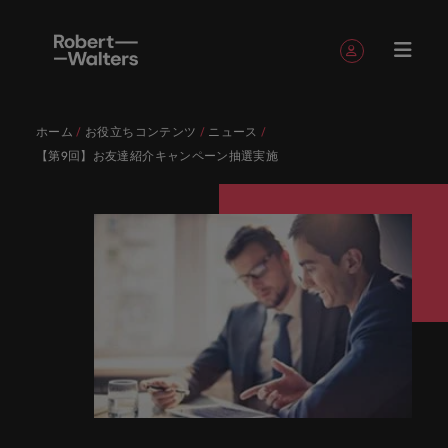
簡単登録
個人情報
ホーム
お役立ちコンテンツ
ニュース
English
求人
転職希望
採用担当
お役立ち
会社概要
お問い合
経理/財
転職アド
人材紹介
Eブック＆
当社のス
国内拠点
アウトソ
海外拠点
日本に帰
投資家情
メーカー
転職ア
タレン
ヘルスケ
【第9回】お友達紹介キャンペーン抽選実施
Japanese
キャリア相談
キャリア相談
キャリア相談
キャリア相談
キャリア相談
キャリア相談
採用担当者の方
採用担当者の方
採用担当者の方
採用担当者の方
採用担当者の方
採用担当者の方
者
者
コンテン
わせ
務
バイス
ホワイト
トーリー
ーシング
国して働
報
（電気/
ドバイ
ト・アド
ア
ログイン
マイ・アプリケーション
求人
各業界の
ロバー
正社員採
東京
アフリカ
ツ
ペーパー
くなら
電子/機
ス
バイザリ
各業界のスペシャリストがあなたの声に耳を傾け、
経理/財務
外資系・
当社の歴
ロバー
ヘルスケ
用
スペシャ
45以上の
当社は各
ト・ウォ
当社はグ
採用代行
ロ
械）
ー
フォローする
保存済みの求人情報とアラート
分野につ
日系グロ
史やミッ
大阪
オーストラリア
ト・ウォ
ア分野に
国内のグローバル企業からベンチャー企業まで、さ
最新の調査
あなたの
あなたの
（RPO）
リストが
業界に精
企業のニ
採用担当
ルターズ
ローバル
転職希望者
バ
いてご紹
ーバル企
エグゼク
ション・
ルター
ついてご
やレポー
海外経験
キャリア
まざまな企業にご紹介します。共にキャリアの新た
メーカー
あなたの
通したプ
ーズに合
者や転職
は「企
でありな
45以上の業界に精通したプロが、正社員、派遣社
マーケッ
ー
ベルギー
介しま
業への
ティブサ
価値観を
ズ・グル
紹介しま
ト、知見を
アウトソ
を日本で
をサポー
（電気/電
な一章を開きましょう。
サインアウト
ト・イン
声に耳を
ロが、正
った迅速
希望者の
業」そし
がら、日
員、契約社員など雇用形態を問わず、あなたのスキ
ト・
す。
『転職ア
ーチ
ご紹介し
ープの最
す。
採用担当者
ご紹介しま
ーシング
活かして
トしま
子/機械）
テリジェ
カナダ
傾け、国
社員、派
かつ効率
方に向け
て「働く
本に根ざ
ルが活きる場所へと導きます。
ウ
ドバイ
ます。
新の投資
す。
みません
す。
当社は各企業のニーズに合った迅速かつ効率的な採
求人を見る
分野につ
ンス
インター
内のグロ
遣社員、
的な採用
た最新情
人」のス
したビジ
ス』を掲
家情報を
ォ
か？
いてご紹
用ソリューションを提供しており、国内のグローバ
チリ
お役立ちコンテンツ
詳しく見る
ナショナ
載してお
ご覧いた
ーバル企
契約社員
ソリュー
報や市場
トーリー
ネスを展
ル
介しま
人材育成
ル企業からベンチャー企業まで、さまざまな企業よ
ポッドキ
採用ア
採用担当者や転職希望者の方に向けた最新情報や市
ル・キャ
ります。
だけま
業からベ
など雇用
ションを
トレン
を大切に
開してい
経理/財務
す。
タ
中国
り高い信頼を獲得しています。各種サービスやリソ
ャスト
ドバイ
リア・マ
場トレンド、アイデアをお届けします。
す。
会社概要
女性リー
ンチャー
形態を問
提供して
ド、アイ
していま
ます。ぜ
ー
転職アドバイス
ースをぜひご覧ください。
ネジメン
ス
フランス
ダーシッ
ロバート・ウォルターズは「企業」そして「働く
ビジネスリ
キャリア
お知り合
企業ま
わず、あ
おり、国
デアをお
す。
ひ採用に
ズ
人事
金融
法務/コ
すべて見る
ト
メーカー（電気/電子/機械）
プ推進プ