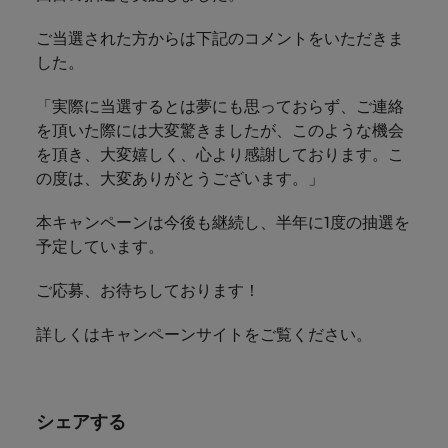
します。
ジェンス
ケティン
進プログラム
「体験」で差がつく時代の採用戦略
る
カナダ
ポルトガル
す。
よくあるご質問
み
き
IT
グ、ITに
ロバー
ご当選された方からは下記のコメントをいただきま
シンガポール
ま
いたるま
人材育成
転職アドバイス
ト・ウォ
チリ
当社は
シンガポール
した。
せ
IT
税務/監
エネルギ
で、多岐
ルターズ
英国大学院卒トップリーダーに学ぶ
ESG活動
採用アドバイス
韓国
税務/監査保証
ん
にわたる
査保証
ー
は「企
を通して
中国
韓国
グローバルキャリア
採用・転職市場動向2026：サプラ
IT分野に
「実際に当選するとは夢にも思っておらず、ご連絡
専門分野
か？
業」そし
スペイン
世界中の
ついてご
イチェーン、物流、購買
税務/監査
エネルギ
を頂いた際には大変驚きましたが、このような機会
を取り扱
て「働く
人々や環
フランス
スペイン
エネルギー
紹介しま
保証分野
ー分野に
転職アドバイス
っていま
を頂き、大変嬉しく、心より感謝しております。こ
人」のス
スイス
境に貢献
す。
について
ついてご
女性管理職を取り巻く現状と求めら
す。
詳
トーリー
の度は、大変ありがとうございます。」
していま
採用アドバイス
ドイツ
スイス
ご紹介し
紹介しま
台湾
れる人物像とは？管理職になるメリ
を大切に
し
す。
デジタル
採用・転職市場動向2026：エネル
ます。
す。
していま
ットも紹介
く
本キャンペーンは今後も継続し、半年に1度の抽選を
香港
英文履歴
台湾
ギー、インフラ
タイ
す。
見
予定しています。
書メーカ
デジタル
リテー
化学
リテール/小売
インドネシア
タイ
る
オランダ
ー
ル/小売
ロバート・ウォルターズで働く
ご応募、お待ちしております！
よくある
デジタル
化学分野
フォーム
アイルランド
中東
オランダ
ご質問
分野につ
について
リテール/
化学
ロバート・ウォルターズ・ジャパンで
に簡単入
詳しくはキャンペーンサイトをご覧ください。
いてご紹
ご紹介し
小売分野
働きませんか？
力をする
マイアカ
イギリス
イタリア
中東
介しま
ます。
について
だけで、
ウントに
す。
自動車
ご紹介し
アメリカ
詳しく見る
英文履歴
関するよ
インド
イギリス
ます。
書を作る
くある質
シェアする
ベトナム
ことがで
問をご覧
日本
アメリカ
秘書/ビジネスサポート