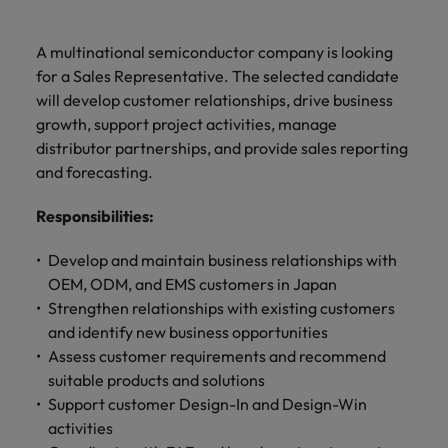
ーダーや採
パートナ
多様性、
人」のストーリーを大切にしています。
効果的な
相談
い紹介キ
で、さま
なたのス
内のグロ
届けしま
関してご
詳しく見る
で
お問い合わせ
ンプライ
ドイツ
ログラム
詳しく見
人事分野
用のエキス
金融分野
日本に帰国して働くなら
採用活動
ーシップ
平等性、
派遣・契
ャンペー
ざまな企
キルが活
ーバル企
す。
相談くだ
働
当社はグローバルでありながら、日本に根ざしたビ
アンス
あなたの
について
パートを招
について
詳しく見る
る
を行うた
約社員採
A multinational semiconductor company is looking
インクル
Eブック＆ホワイトペーパー
ン
ヘルスケア
業にご紹
きる場所
業からベ
さい。
香港
く
ジネスを展開しています。ぜひ採用に関してご相談
将来のキ
当社がパ
人材紹介
ご紹介し
いたポッド
ご紹介し
めのリソ
すべて見
用
法務/コン
for a Sales Representative. The selected candidate
ージョン
介しま
へと導き
ンチャー
ャリアを
ートナー
ください。
キャリア相談
ます。
キャストシ
ます。
ロバー
ースやア
プライア
る
国内拠点
インドネシア
ロ
will develop customer relationships, drive business
す。共に
ます。
企業ま
プロに相
シップを
リーズ
当社のストーリー
ト・ウォ
多様性や
ドバイス
転職アドバイス
正社員採用
派遣・契約社員採用
ンス分野
人事
問い合わ
バ
growth, support project activities, manage
国内拠点問い合わせ先
談しませ
結んでい
キャリア
で、さま
「Powering
ルターズ
平等性が
をご紹介
アイルランド
について
詳しく見
せ先
ー
お知り合い紹介キャンペーン
んか？
る人々や
distributor partnerships, and provide sales reporting
Potential」
の新たな
ざまな企
にお知り
大切にさ
します。
ご紹介し
エグゼクティブサーチ
ト・
る
投資家情報
組織につ
をお楽しみ
and forecasting.
ポッドキャスト
イタリア
合いを紹
れ、すべ
金融
一章を開
業より高
ます。
国内拠点
いてご紹
ウ
ください。
介して転
ての人が
きましょ
い信頼を
インターナショナル・
給与調査
介しま
インド
ォ
Responsibilities
:
職をサポ
尊重され
キャリア・マネジメン
う。
獲得して
パートナーシップ
マーケテ
サプライ
営業
東京
す。
大阪
採用アドバイス
法務/コンプライアンス
ル
ートしま
る環境作
ト
ウェビナ
給与調
います。
日本
ィング
チェー
せんか？
りのため
タ
Develop and maintain business relationships with
求人を見
営業分野
当社の専門分野
ー
査
各種サー
ン/物流/
に当社は
海外拠点
ー
OEM, ODM, and EMS customers in Japan
アウトソーシング
について
多様性、平等性、インクルージョン
る
マーケテ
マレーシア
ウェビナー
マーケティング
ビスやリ
取り組ん
購買
業界の専門
あなたの
ズ・
ご紹介し
Strengthen relationships with existing customers
ィング分
給与調査
当社の専
ソースを
でいま
家が情報や
業界の採
英文履歴書メーカー
ます。
ジ
アフリカ
メキシコ
野につい
メキシコ
and identify new business opportunities
採用代行（RPO）
門分野
アウトソーシング
サプライ
す。
ぜひご覧
あなたの
最新のトレ
用・給与
企業と転職者ストーリー
給与調査
てご紹介
ャ
サプライチェーン/物流/購買
Assess customer requirements and recommend
チェーン/
業界の採
ンドをシェ
動向を詳
くださ
ニュージーランド
経理/財務
オーストラリア
します。
ニュージーランド
パ
物流/購買
suitable products and solutions
タレント・アドバイザリー
用・給与
アします。
しく解説
から金
転職アドバイス
い。
企業と転
ESG・社
ン
分野につ
Support customer Design-In and Design-Win
ESG・社会貢献への取り組み
動向を詳
フィリピン
します。
融、人
営業
ベルギー
フィリピン
MBAホルダーのキャリア形成につい
職者スト
会貢献へ
いてご紹
で
activities
しく解説
採用アドバイス
詳しく見
マーケット・インテリ
事、マー
女性リーダーシップ推
て
介しま
ーリー
の取り組
働
ポルトガル