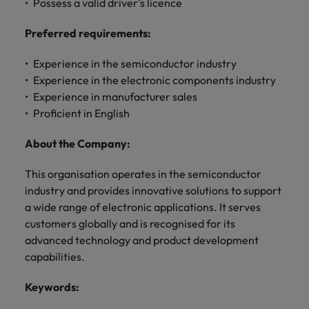
Possess a valid driver's licence
きます。
くださ
自動車
秘書/ビ
M&A ア
い。
ジネスサ
ドバイザ
マレーシア
ベトナム
自動車分
Preferred requirements:
M&A アドバイザリー & コンサルティング
ポート
リー & コ
野につい
ンサルテ
てご紹介
秘書/ビジ
Experience in the semiconductor industry
ィング
します。
ネスサポ
Experience in the electronic components industry
ート分野
M&A アド
Experience in manufacturer sales
について
バイザリ
Proficient in English
ご紹介し
ー & コン
ます。
サルティ
About the Company:
ング分野
について
This organisation operates in the semiconductor
ご紹介し
industry and provides innovative solutions to support
ます。
a wide range of electronic applications. It serves
customers globally and is recognised for its
advanced technology and product development
capabilities.
Keywords: