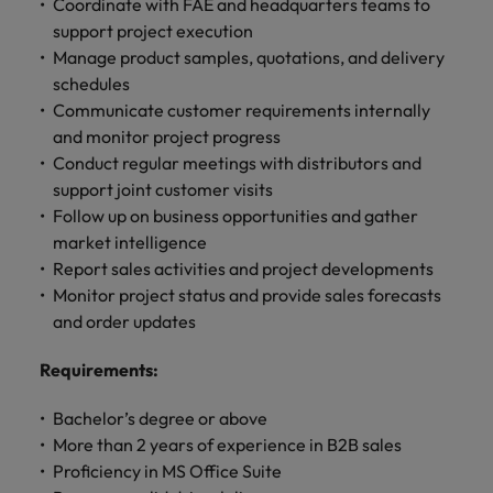
します。
Coordinate with FAE and headquarters teams to
ジェンス
ケティン
進プログラム
「体験」で差がつく時代の採用戦略
る
カナダ
ポルトガル
す。
よくあるご質問
み
き
IT
グ、ITに
support project execution
ロバー
シンガポール
ま
いたるま
人材育成
転職アドバイス
ト・ウォ
Manage product samples, quotations, and delivery
チリ
当社は
シンガポール
せ
IT
税務/監
エネルギ
で、多岐
ルターズ
英国大学院卒トップリーダーに学ぶ
ESG活動
採用アドバイス
schedules
韓国
税務/監査保証
ん
にわたる
査保証
ー
は「企
を通して
中国
韓国
グローバルキャリア
採用・転職市場動向2026：サプラ
Communicate customer requirements internally
IT分野に
専門分野
か？
業」そし
スペイン
世界中の
ついてご
イチェーン、物流、購買
and monitor project progress
税務/監査
エネルギ
を取り扱
て「働く
人々や環
フランス
スペイン
エネルギー
紹介しま
保証分野
ー分野に
転職アドバイス
Conduct regular meetings with distributors and
っていま
人」のス
スイス
境に貢献
す。
について
ついてご
女性管理職を取り巻く現状と求めら
support joint customer visits
す。
詳
トーリー
していま
採用アドバイス
ドイツ
スイス
ご紹介し
紹介しま
台湾
れる人物像とは？管理職になるメリ
Follow up on business opportunities and gather
を大切に
し
す。
デジタル
採用・転職市場動向2026：エネル
ます。
す。
していま
ットも紹介
market intelligence
く
香港
英文履歴
台湾
ギー、インフラ
タイ
す。
Report sales activities and project developments
見
書メーカ
デジタル
リテー
化学
リテール/小売
インドネシア
Monitor project status and provide sales forecasts
タイ
る
オランダ
ー
ル/小売
ロバート・ウォルターズで働く
よくある
and order updates
デジタル
化学分野
フォーム
アイルランド
中東
オランダ
ご質問
分野につ
について
リテール/
化学
ロバート・ウォルターズ・ジャパンで
に簡単入
Requirements
:
いてご紹
ご紹介し
小売分野
働きませんか？
力をする
マイアカ
イギリス
イタリア
中東
介しま
ます。
について
だけで、
ウントに
Bachelor’s degree or above
す。
自動車
ご紹介し
アメリカ
詳しく見る
英文履歴
関するよ
インド
イギリス
More than 2 years of experience in B2B sales
ます。
書を作る
くある質
Proficiency in MS Office Suite
ベトナム
ことがで
問をご覧
日本
アメリカ
秘書/ビジネスサポート