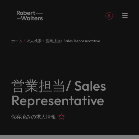
簡単登録
個人情報
ホーム
求人検索
営業担当/ Sales Representative
English
求人
転職希望
採用担当
お役立ち
会社概要
お問い合
経理/財
転職アド
人材紹介
Eブック＆
当社のス
国内拠点
アウトソ
海外拠点
日本に帰
投資家情
メーカー
転職ア
タレン
ヘルスケ
Japanese
キャリア相談
キャリア相談
キャリア相談
キャリア相談
キャリア相談
キャリア相談
採用担当者の方
採用担当者の方
採用担当者の方
採用担当者の方
採用担当者の方
採用担当者の方
者
者
コンテン
わせ
務
バイス
ホワイト
トーリー
ーシング
国して働
報
（電気/
ドバイ
ト・アド
ア
ログイン
マイ・アプリケーション
求人
各業界の
ロバー
正社員採
東京
アフリカ
ツ
ペーパー
くなら
電子/機
ス
バイザリ
各業界のスペシャリストがあなたの声に耳を傾け、
経理/財務
外資系・
当社の歴
ロバー
ヘルスケ
用
スペシャ
45以上の
当社は各
ト・ウォ
当社はグ
採用代行
ロ
械）
ー
フォローする
保存済みの求人情報とアラート
分野につ
日系グロ
史やミッ
大阪
オーストラリア
ト・ウォ
ア分野に
国内のグローバル企業からベンチャー企業まで、さ
最新の調査
あなたの
あなたの
（RPO）
リストが
業界に精
企業のニ
採用担当
ルターズ
ローバル
転職希望者
バ
いてご紹
ーバル企
エグゼク
ション・
ルター
ついてご
やレポー
海外経験
キャリア
まざまな企業にご紹介します。共にキャリアの新た
営業担当/ Sales
メーカー
あなたの
通したプ
ーズに合
者や転職
は「企
でありな
45以上の業界に精通したプロが、正社員、派遣社
マーケッ
ー
ベルギー
介しま
業への
ティブサ
価値観を
ズ・グル
紹介しま
ト、知見を
アウトソ
を日本で
をサポー
（電気/電
な一章を開きましょう。
サインアウト
ト・イン
声に耳を
ロが、正
った迅速
希望者の
業」そし
がら、日
員、契約社員など雇用形態を問わず、あなたのスキ
ト・
す。
『転職ア
ーチ
ご紹介し
ープの最
す。
採用担当者
ご紹介しま
ーシング
活かして
トしま
子/機械）
Representative
テリジェ
カナダ
傾け、国
社員、派
かつ効率
方に向け
て「働く
本に根ざ
ルが活きる場所へと導きます。
ウ
ドバイ
ます。
新の投資
す。
みません
す。
当社は各企業のニーズに合った迅速かつ効率的な採
求人を見る
分野につ
ンス
インター
内のグロ
遣社員、
的な採用
た最新情
人」のス
したビジ
ス』を掲
家情報を
ォ
か？
いてご紹
用ソリューションを提供しており、国内のグローバ
チリ
お役立ちコンテンツ
詳しく見る
ナショナ
載してお
ご覧いた
ーバル企
契約社員
ソリュー
報や市場
トーリー
ネスを展
ル
介しま
人材育成
ル企業からベンチャー企業まで、さまざまな企業よ
ポッドキ
採用ア
採用担当者や転職希望者の方に向けた最新情報や市
保存済みの求人情報
ル・キャ
ります。
だけま
業からベ
など雇用
ションを
トレン
を大切に
開してい
経理/財務
す。
タ
中国
り高い信頼を獲得しています。各種サービスやリソ
ャスト
ドバイ
リア・マ
場トレンド、アイデアをお届けします。
す。
会社概要
女性リー
ンチャー
形態を問
提供して
ド、アイ
していま
ます。ぜ
ー
転職アドバイス
ースをぜひご覧ください。
ネジメン
ス
フランス
ダーシッ
ロバート・ウォルターズは「企業」そして「働く
ビジネスリ
キャリア
お知り合
企業ま
わず、あ
おり、国
デアをお
す。
ひ採用に
ズ
人事
金融
法務/コ
すべて見る
ト
メーカー（電気/電子/機械）
プ推進プ