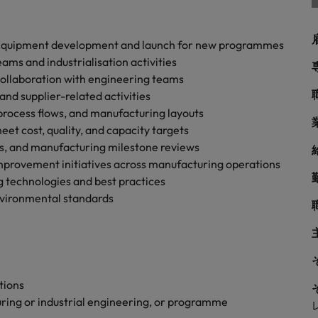
シンガポール
戦略
韓国
 equipment development and launch for new programmes
ms and industrialisation activities
スペイン
 collaboration with engineering teams
スイス
and supplier-related activities
学ぶグローバルキャリア
rocess flows, and manufacturing layouts
台湾
t cost, quality, and capacity targets
サプライチェーン、物流、購買
es, and manufacturing milestone reviews
タイ
mprovement initiatives across manufacturing operations
g technologies and best practices
オランダ
nvironmental standards
中東
められる人物像とは？管理職になるメリットも紹介
イギリス
ネルギー、インフラ
アメリカ
tions
ring or industrial engineering, or programme
ベトナム