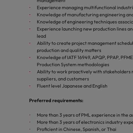
management
M&A アドバイザリー & コンサルティング
Experience managing multifunctional industria
Knowledge of manufacturing engineering an
Knowledge of engineering techniques associ
Experience launching new production lines a
lead
Ability to create project management schedul
production and quality matters
Knowledge of IATF 16949, APQP, PPAP, PFMEA
Production System methodologies
Ability to work proactively with stakeholder
suppliers, and customers
Fluent level Japanese and English
Preferred requirements:
More than 3 years of PML experience in the a
More than 3 years of electronics industry exp
Proficient in Chinese, Spanish, or Thai