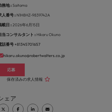
勤務地 :
Saitama
求人番号 :
N1H8HZ-9839742A
掲載日 :
2026年6月15日
担当コンサルタント :
Hikaru Okuno
電話番号
+81345701657
hikaru.okuno@robertwalters.co.jp
応募
保存済みの求人情報
シェア