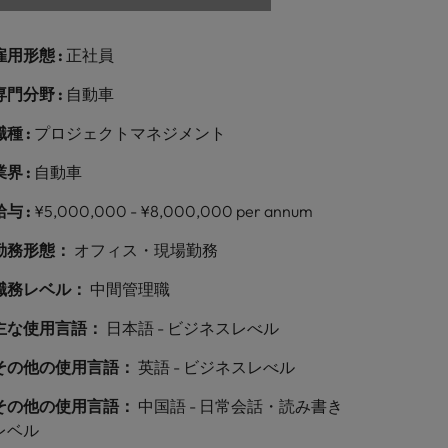
雇用形態 :
正社員
専門分野 :
自動車
職種 :
プロジェクトマネジメント
業界 :
自動車
給与 :
¥5,000,000 - ¥8,000,000 per annum
勤務形態：
オフィス・現場勤務
職務レベル：
中間管理職
主な使用言語：
日本語 - ビジネスレべル
その他の使用言語：
英語 - ビジネスレべル
その他の使用言語：
中国語 - 日常会話・読み書き
レベル