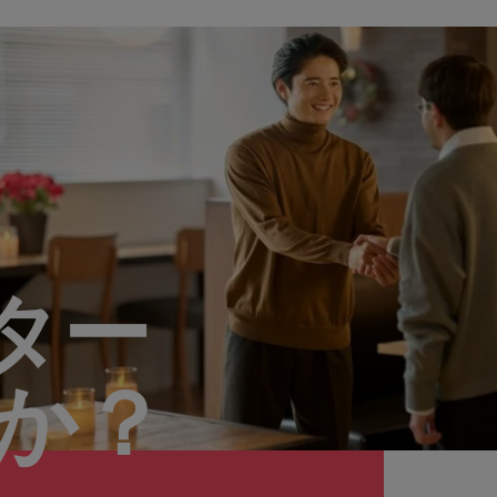
ター
んか？