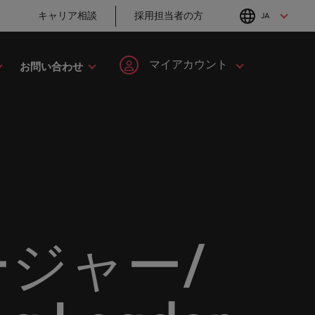
キャリア相談
採用担当者の方
JA
English
Japanese
マイアカウント
お問い合わせ
転職アドバイス
採用アドバイス
タレント・アドバイザリー
ヘルスケア
簡単登録
個人情報
MBAホルダーのキ
「体験」で差がつ
してみま
ます。
ープの最
野につい
ヘルスケア分野についてご紹介します。
イルランド
マーケット・インテリジェンス
韓国
ャリア形成につい
く時代の採用戦略
ます。
ご紹介します。共にキャリアの新たな一章を開きましょ
て
ログイン
マイ・アプリケーション
タリア
人材育成
スペイン
ン
ージョン
法務/コンプライアンス
と導きます。
転職アドバイス
採用アドバイス
ンド
女性リーダーシップ推進プログラム
スイス
フォローする
保存済みの求人情報とアラ
り合いを
リソース
すべての
。
法務/コンプライアンス分野についてご紹
英国大学院卒トッ
採用・転職市場動
ート
ロバート・ウォルターズで
本
台湾
んか？
に当社は
介します。
チャー企業まで、さまざまな企業より高い信頼を獲得して
プリーダーに学ぶ
向2026：サプライ
働く
ジャー/
グローバルキャリ
チェーン、物流、
レーシア
サインアウト
タイ
営業
ア
購買
ロバート・ウォルターズ・ジ
み
キシコ
オランダ
ャパンで働きませんか？
ケティン
野につい
営業分野についてご紹介します。
転職アドバイス
採用アドバイス
たる専門
の人々や
ュージーランド
中東
詳しく見る
女性管理職を取り
採用・転職市場動
を詳しく