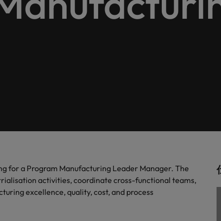
Manufacturi
します。
。
解説します。
ドイツ
フ
税務/監査保証
スを展開しています。ぜひ採用に関してご相談ください。
インターナショナル・キャ
歴書メーカー
香港
ポ
野についてご紹介します。
税務/監査保証分野についてご紹
るご質問
ムに簡単入力をするだけで、英文
す。
派遣・契約社員採用
インドネシア
シ
を作ることができます。
カウントに関するよくある質問を
ださい。
ル
リテール/小売
ル分野についてご紹介します。
リテール/小売分野についてご紹
アウトソーシング
大阪
す。
秘書/ビジネスサポート
分野についてご紹介します。
秘書/ビジネスサポート分野につ
女性リーダーシップ推進プ
メキシコ
介します。
ニュージーランド
ing for a Program Manufacturing Leader Manager. The
ialisation activities, coordinate cross-functional teams,
フィリピン
ring excellence, quality, cost, and process
ポルトガル
について