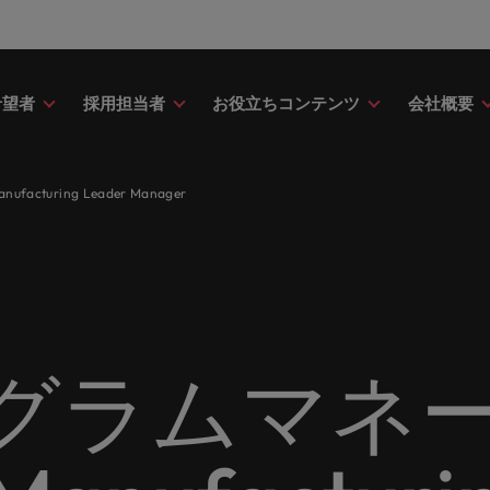
希望者
採用担当者
お役立ちコンテンツ
会社概要
財務
ドバイス
介
ク＆ホワイトペーパー
ストーリー
点
アウトソーシング
海外拠点
日本に帰国して働くなら
転職アドバイス
投資家情報
メーカー（電気/電子/機械）
cturing Leader Manager
財務分野についてご紹介します。
・日系グローバル企業への『転職
調査やレポート、知見をご紹介し
歴史やミッション・価値観をご紹
あなたの海外経験を日本で活か
あなたのキャリアをサポートし
ロバート・ウォルターズ・グル
メーカー（電気/電子/機械）分
採用
採用代行（RPO）
アフリカ
ア
イス』を掲載しております。
す。
せんか？
新の投資家情報をご覧いただけ
てご紹介します。
のグローバル企業からベンチャー企業まで、さまざまな企業に
クティブサーチ
アウトソーシング
オーストラリア
イ
ア相談
キャスト
ナーシップ
お知り合い紹介キャンペー
採用アドバイス
多様性、平等性、インクル
金融
約社員など雇用形態を問わず、あなたのスキルが活きる場所へ
ーナショナル・キャリア・マネジ
ベルギー
イ
野についてご紹介します。
の将来のキャリアをプロに相談し
スリーダーや採用のエキスパート
パートナーシップを結んでいる
ロバート・ウォルターズにお知
効果的な採用活動を行うための
多様性や平等性が大切にされ、
金融分野についてご紹介します
カナダ
日
か？
たポッドキャストシリーズ
組織についてご紹介します。
紹介して転職をサポートしませ
やアドバイスをご紹介します。
人が尊重される環境作りのため
リューションを提供しており、国内のグローバル企業からベン
契約社員採用
グラムマネー
ring Potential」をお楽しみくだ
取り組んでいます。
チリ
マ
ティング
査
当社の専門分野
サプライチェーン/物流/購買
レンド、アイデアをお届けします。
転職者ストーリー
ESG・社会貢献への取り組
中国
メ
ティング分野についてご紹介しま
の業界の採用・給与動向を詳しく
経理/財務から金融、人事、マー
サプライチェーン/物流/購買分
ナー
給与調査
ます。
ト・ウォルターズは「企業」そし
グ、ITにいたるまで、多岐にわ
当社はESG活動を通して世界中
てご紹介します。
ストーリーを大切にしています。
フランス
ニ
専門家が情報や最新のトレンドを
く人」のストーリーを大切にして
分野を取り扱っています。
あなたの業界の採用・給与動向
環境に貢献しています。