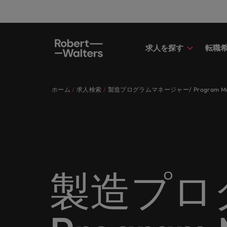
求人を探す
転職
求人
転職希望者
採用担当者
お役立ちコンテンツ
会社概要
お問い合わせ
経理/
転職ア
人材紹
Eブッ
当社の
国内拠
キャリア相談
キャリア相談
キャリア相談
キャリア相談
キャリア相談
キャリア相談
採用担当者の方
採用担当者の方
採用担当者の方
採用担当者の方
採用担当者の方
採用担当者の方
ホーム
求人検索
製造プログラムマネージャー/ Program Manufa
求人
経理/
外資系
最新の
当社の
各業界のスペシャリストがあなたの
45以上の業界に精通したプロが、
当社は各企業のニーズに合った迅速
採用担当者や転職希望者の方に向け
ロバート・ウォルターズは「企業」
当社はグローバルでありながら、日
正社員
東京
アドバ
ます。
介しま
各業界のスペシャリストがあなたの声に耳を傾け、国内
声に耳を傾け、国内のグローバル企
正社員、派遣社員、契約社員など雇
かつ効率的な採用ソリューションを
た最新情報や市場トレンド、アイデ
そして「働く人」のストーリーを大
本に根ざしたビジネスを展開してい
う。
エグゼ
大阪
業からベンチャー企業まで、さまざ
用形態を問わず、あなたのスキルが
提供しており、国内のグローバル企
アをお届けします。
切にしています。
ます。ぜひ採用に関してご相談くだ
転職希望者
人事
キャリ
ポッド
パート
まな企業にご紹介します。共にキャ
活きる場所へと導きます。
業からベンチャー企業まで、さまざ
さい。
45以上の業界に精通したプロが、正社員、派遣社員、契
求人を見る
インタ
すべて見る
詳しく見る
リアの新たな一章を開きましょう。
まな企業より高い信頼を獲得してい
人事分
あなた
ビジネ
当社が
採用担当者
メント
詳しく見る
国内拠点問い合わせ先
詳しく見る
ます。各種サービスやリソースをぜ
ません
を招い
人々や
当社は各企業のニーズに合った迅速かつ効率的な採用ソ
求人を見る
派遣・
製造プロ
ひご覧ください。
経理/財務
「Powe
います。各種サービスやリソースをぜひご覧ください。
お役立ちコンテンツ
さい。
転職アドバイス
マーケ
給与調
採用担当者や転職希望者の方に向けた最新情報や市場ト
詳しく見る
詳しく見る
企業と
メーカー（電気/電子/機械）
マーケ
あなた
会社概要
ウェビ
すべて見る
す。
解説し
ロバー
日本に帰国して働くなら
ロバート・ウォルターズは「企業」そして「働く人」の
人材紹介
業界の
て「働