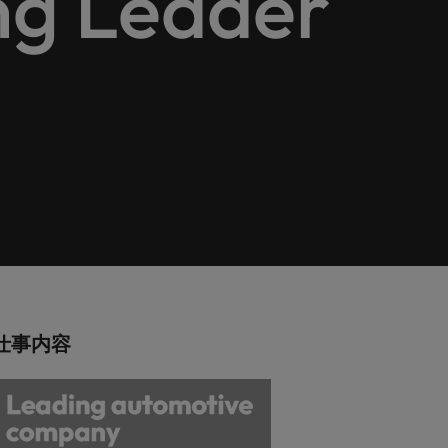
ng Leader
巻く現状と求めら
向2026：エネルギ
ィリピン
イギリス
エネルギー
リア・マネジメント
れる人物像とは？
ー、インフラ
ルトガル
アメリカ
介しま
エネルギー分野についてご紹介します。
管理職になるメリ
ットも紹介
ンガポール
ベトナム
化学
介しま
化学分野についてご紹介します。
M&A アドバイザリー & コンサルテ
ィング
いてご紹
ログラム
M&A アドバイザリー & コンサルティング
分野についてご紹介します。
仕事内容