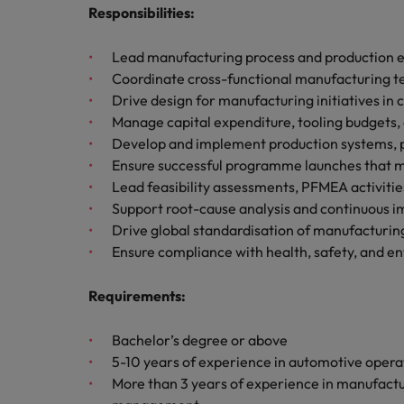
チリ
Responsibilities
:
「体験」で差がつく時代の採用
税務/監査保証
中国
Lead manufacturing process and production
Coordinate cross-functional manufacturing tea
フランス
エネルギー
Drive design for manufacturing initiatives in
転職アドバイス
ドイツ
Manage capital expenditure, tooling budgets, 
英国大学院卒トップリーダーに
デジタル
Develop and implement production systems, p
香港
採用アドバイス
Ensure successful programme launches that mee
採用・転職市場動向2026：
Lead feasibility assessments, PFMEA activiti
リテール/小売
インドネシア
Support root-cause analysis and continuous i
ロバート・ウォルターズで働く
Drive global standardisation of manufacturin
アイルランド
化学
Ensure compliance with health, safety, and e
ロバート・ウォルターズ・ジャパンで
イタリア
働きませんか？
転職アドバイス
Requirements
:
自動車
女性管理職を取り巻く現状と求
インド
詳しく見る
採用アドバイス
Bachelor’s degree or above
採用・転職市場動向2026：エ
日本
秘書/ビジネスサポート
5-10 years of experience in automotive opera
More than 3 years of experience in manufactu
マレーシア