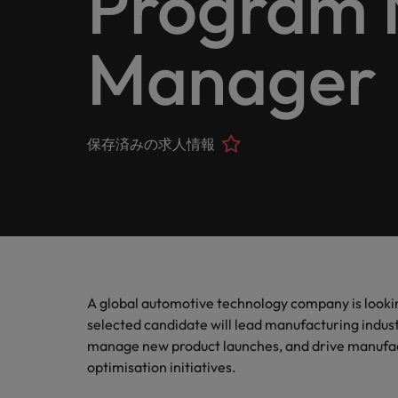
Program 
ヘルスケア
お問い合わせ
シェア
います
詳しく見る
IT
Eブック＆ホワイトペーパー
当社はグローバルでありながら、日本に根ざしたビジネ
キャリア相談
正社員採用
Manager
英文履
IT分
人事
よくあ
国内拠点問い合わせ先
フォー
当社のストーリー
エグゼクティブサーチ
転職アドバイス
お知り合い紹介キャンペーン
履歴書
マイア
ご覧く
金融
アウトソーシング
国内拠点
デジタ
投資家情報
ポッドキャスト
給与調査
保存済みの求人情報
デジタ
採用代行（RPO）
東京
法務/コンプライアンス
パートナーシップ
採用アドバイス
当社の専門分野
タレント・アドバイザリー
海外拠点
自動車
マーケティング
多様性、平等性、インクルージョン
ウェビナー
英文履歴書メーカー
自動車
マーケット・インテリジェンス
アフリカ
サプライチェーン/物流/購買
企業と転職者ストーリー
人材育成
オーストラリア
給与調査
A global automotive technology company is look
営業
selected candidate will lead manufacturing industr
ベルギー
ESG・社会貢献への取り組み
manage new product launches, and drive manufactu
転職アドバイス
カナダ
optimisation initiatives.
MBAホルダーのキャリア形成
IT
よくあるご質問
採用アドバイス