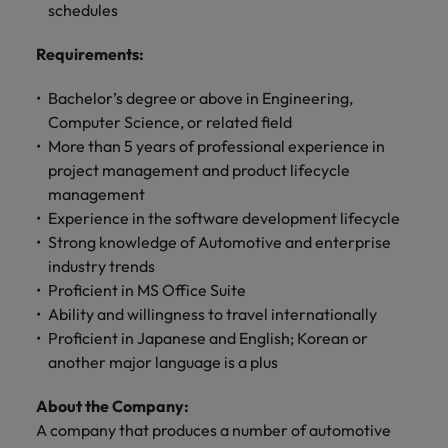
きます。
くださ
自動車
秘書/ビ
M&A ア
schedules
い。
ジネスサ
ドバイザ
マレーシア
ベトナム
自動車分
M&A アドバイザリー & コンサルティング
Requirements
:
ポート
リー & コ
野につい
ンサルテ
てご紹介
秘書/ビジ
Bachelor’s degree or above in Engineering,
ィング
します。
ネスサポ
Computer Science, or related field
ート分野
M&A アド
More than 5 years of professional experience in
について
バイザリ
project management and product lifecycle
ご紹介し
ー & コン
management
ます。
サルティ
Experience in the software development lifecycle
ング分野
Strong knowledge of Automotive and enterprise
について
ご紹介し
industry trends
ます。
Proficient in MS Office Suite
Ability and willingness to travel internationally
Proficient in Japanese and English; Korean or
another major language is a plus
About the Company:
A company that produces a number of automotive