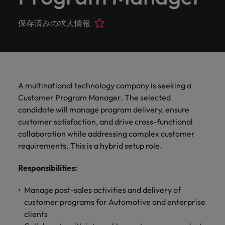
ーダーや採
パートナ
多様性、
人」のストーリーを大切にしています。
効果的な
相談
い紹介キ
で、さま
なたのス
内のグロ
届けしま
関してご
詳しく見る
で
お問い合わせ
ンプライ
ドイツ
ログラム
詳しく見
人事分野
用のエキス
金融分野
日本に帰国して働くなら
採用活動
ーシップ
平等性、
派遣・契
ャンペー
ざまな企
キルが活
ーバル企
す。
相談くだ
働
当社はグローバルでありながら、日本に根ざしたビ
アンス
あなたの
について
パートを招
について
詳しく見る
保存済みの求人情報
る
を行うた
約社員採
インクル
Eブック＆ホワイトペーパー
ン
ヘルスケア
業にご紹
きる場所
業からベ
さい。
香港
く
ジネスを展開しています。ぜひ採用に関してご相談
将来のキ
当社がパ
人材紹介
ご紹介し
いたポッド
ご紹介し
めのリソ
すべて見
用
法務/コン
ージョン
介しま
へと導き
ンチャー
ャリアを
ートナー
ください。
キャリア相談
ます。
キャストシ
ます。
ロバー
ースやア
プライア
る
国内拠点
インドネシア
ロ
す。共に
ます。
企業ま
プロに相
シップを
リーズ
当社のストーリー
ト・ウォ
多様性や
ドバイス
転職アドバイス
正社員採用
派遣・契約社員採用
ンス分野
人事
問い合わ
バ
国内拠点問い合わせ先
談しませ
結んでい
キャリア
で、さま
「Powering
ルターズ
平等性が
をご紹介
アイルランド
について
詳しく見
せ先
ー
お知り合い紹介キャンペーン
んか？
る人々や
Potential」
の新たな
ざまな企
にお知り
大切にさ
します。
ご紹介し
エグゼクティブサーチ
ト・
る
投資家情報
組織につ
A multinational technology company is seeking a
をお楽しみ
ポッドキャスト
イタリア
合いを紹
れ、すべ
金融
一章を開
業より高
ます。
国内拠点
いてご紹
ウ
ください。
Customer Program Manager. The selected
介して転
ての人が
きましょ
い信頼を
インターナショナル・
給与調査
介しま
インド
ォ
職をサポ
尊重され
candidate will manage program delivery, ensure
キャリア・マネジメン
う。
獲得して
パートナーシップ
マーケテ
サプライ
営業
東京
す。
大阪
採用アドバイス
法務/コンプライアンス
ル
ートしま
る環境作
ト
customer satisfaction, and drive cross-functional
ウェビナ
給与調
います。
日本
ィング
チェー
せんか？
りのため
タ
求人を見
営業分野
当社の専門分野
collaboration while addressing complex customer
ー
査
各種サー
ン/物流/
に当社は
海外拠点
ー
アウトソーシング
について
多様性、平等性、インクルージョン
る
マーケテ
requirements. This is a hybrid setup role.
マレーシア
ウェビナー
マーケティング
ビスやリ
取り組ん
購買
業界の専門
あなたの
ズ・
ご紹介し
ィング分
給与調査
当社の専
ソースを
でいま
家が情報や
業界の採
英文履歴書メーカー
ます。
ジ
アフリカ
メキシコ
野につい
メキシコ
採用代行（RPO）
Responsibilities
:
門分野
アウトソーシング
サプライ
す。
ぜひご覧
あなたの
最新のトレ
用・給与
企業と転職者ストーリー
給与調査
てご紹介
ャ
サプライチェーン/物流/購買
チェーン/
業界の採
ンドをシェ
動向を詳
くださ
ニュージーランド
経理/財務
オーストラリア
します。
ニュージーランド
パ
Manage post-sales activities and delivery of
物流/購買
タレント・アドバイザリー
用・給与
アします。
しく解説
から金
転職アドバイス
い。
企業と転
ESG・社
ン
分野につ
customer programs for Automotive and enterprise
ESG・社会貢献への取り組み
動向を詳
フィリピン
します。
融、人
営業
ベルギー
フィリピン
MBAホルダーのキャリア形成につい
職者スト
会貢献へ
いてご紹
で
clients
しく解説
採用アドバイス
詳しく見
マーケット・インテリ
事、マー
女性リーダーシップ推
て
介しま
ーリー
の取り組
働
ポルトガル