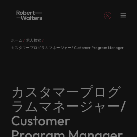
簡単登録
個人情報
ホーム
求人検索
English
求人
転職希望
採用担当
お役立ち
会社概要
お問い合
経理/財
転職アド
人材紹介
Eブック＆
当社のス
国内拠点
アウトソ
海外拠点
日本に帰
投資家情
メーカー
転職ア
タレン
ヘルスケ
カスタマープログラムマネージャー/ Customer Program Manager
Japanese
キャリア相談
キャリア相談
キャリア相談
キャリア相談
キャリア相談
キャリア相談
採用担当者の方
採用担当者の方
採用担当者の方
採用担当者の方
採用担当者の方
採用担当者の方
者
者
コンテン
わせ
務
バイス
ホワイト
トーリー
ーシング
国して働
報
（電気/
ドバイ
ト・アド
ア
ログイン
マイ・アプリケーション
求人
各業界の
ロバー
正社員採
東京
アフリカ
ツ
ペーパー
くなら
電子/機
ス
バイザリ
各業界のスペシャリストがあなたの声に耳を傾け、
経理/財務
外資系・
当社の歴
ロバー
ヘルスケ
用
スペシャ
45以上の
当社は各
ト・ウォ
当社はグ
採用代行
ロ
械）
ー
フォローする
保存済みの求人情報とアラート
分野につ
日系グロ
史やミッ
大阪
オーストラリア
ト・ウォ
ア分野に
国内のグローバル企業からベンチャー企業まで、さ
最新の調査
あなたの
あなたの
（RPO）
リストが
業界に精
企業のニ
採用担当
ルターズ
ローバル
転職希望者
バ
いてご紹
ーバル企
エグゼク
ション・
ルター
ついてご
やレポー
海外経験
キャリア
まざまな企業にご紹介します。共にキャリアの新た
メーカー
あなたの
通したプ
ーズに合
者や転職
は「企
でありな
45以上の業界に精通したプロが、正社員、派遣社
マーケッ
ー
ベルギー
介しま
業への
ティブサ
価値観を
ズ・グル
紹介しま
ト、知見を
アウトソ
を日本で
をサポー
（電気/電
な一章を開きましょう。
カスタマープログ
サインアウト
ト・イン
声に耳を
ロが、正
った迅速
希望者の
業」そし
がら、日
員、契約社員など雇用形態を問わず、あなたのスキ
ト・
す。
『転職ア
ーチ
ご紹介し
ープの最
す。
採用担当者
ご紹介しま
ーシング
活かして
トしま
子/機械）
テリジェ
カナダ
傾け、国
社員、派
かつ効率
方に向け
て「働く
本に根ざ
ルが活きる場所へと導きます。
ウ
ドバイ
ます。
新の投資
す。
みません
す。
当社は各企業のニーズに合った迅速かつ効率的な採
求人を見る
分野につ
ンス
ラムマネージャー/
インター
内のグロ
遣社員、
的な採用
た最新情
人」のス
したビジ
ス』を掲
家情報を
ォ
か？
いてご紹
用ソリューションを提供しており、国内のグローバ
チリ
お役立ちコンテンツ
詳しく見る
ナショナ
載してお
ご覧いた
ーバル企
契約社員
ソリュー
報や市場
トーリー
ネスを展
ル
介しま
人材育成
ル企業からベンチャー企業まで、さまざまな企業よ
ポッドキ
採用ア
採用担当者や転職希望者の方に向けた最新情報や市
Customer
ル・キャ
ります。
だけま
業からベ
など雇用
ションを
トレン
を大切に
開してい
経理/財務
す。
タ
中国
り高い信頼を獲得しています。各種サービスやリソ
ャスト
ドバイ
リア・マ
場トレンド、アイデアをお届けします。
す。
会社概要
女性リー
ンチャー
形態を問
提供して
ド、アイ
していま
ます。ぜ
ー
転職アドバイス
ースをぜひご覧ください。
ネジメン
ス
Program Manager
フランス
ダーシッ
ロバート・ウォルターズは「企業」そして「働く
ビジネスリ
キャリア
お知り合
企業ま
わず、あ
おり、国
デアをお
す。
ひ採用に
ズ
人事
金融
法務/コ
すべて見る
ト
メーカー（電気/電子/機械）
プ推進プ