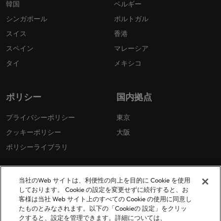
韓国
ベルギー
シンガポール
ポルトガル
スイス
香港
スペイン
マレーシア
タイ
メキシコ
ポリシー
国内拠点
プライバシーポリシー
東京
クッキーポリシー
大阪
ポリシーライブラリ
当社のWeb サイトは、利便性の向上を目的に Cookie を使用
しております。 Cookie の設定を変更せずに続行すると、お
客様は当社 Web サイト上のすべての Cookie の使用に同意し
たものとみなされます。以下の「Cookieの 設定」をクリッ
© 2026 Robert Walters Plc. All Rights Reserved.
クすると、設定を管理できます。詳細については、