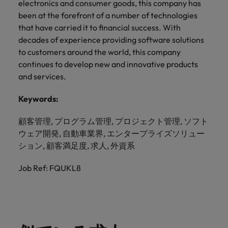
electronics and consumer goods, this company has
been at the forefront of a number of technologies
that have carried it to financial success. With
decades of experience providing software solutions
to customers around the world, this company
continues to develop new and innovative products
and services.
Keywords:
顧客管理, プログラム管理, プロジェクト管理, ソフト
ウェア開発, 自動車業界, エンタープライズソリュー
ション, 顧客満足度, 求人, 外資系
Job Ref: FQUKL8