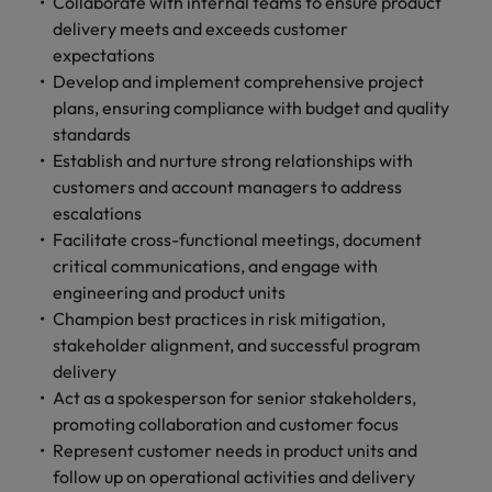
Collaborate with internal teams to ensure product
します。
ジェンス
ケティン
進プログラム
「体験」で差がつく時代の採用戦略
る
カナダ
ポルトガル
す。
よくあるご質問
み
き
IT
delivery meets and exceeds customer
グ、ITに
ロバー
シンガポール
ま
いたるま
人材育成
転職アドバイス
expectations
ト・ウォ
チリ
当社は
シンガポール
せ
IT
税務/監
エネルギ
で、多岐
ルターズ
英国大学院卒トップリーダーに学ぶ
Develop and implement comprehensive project
ESG活動
採用アドバイス
韓国
税務/監査保証
ん
にわたる
査保証
ー
は「企
を通して
中国
韓国
グローバルキャリア
plans, ensuring compliance with budget and quality
採用・転職市場動向2026：サプラ
IT分野に
専門分野
か？
業」そし
スペイン
世界中の
standards
ついてご
イチェーン、物流、購買
税務/監査
エネルギ
を取り扱
て「働く
人々や環
フランス
スペイン
エネルギー
紹介しま
Establish and nurture strong relationships with
保証分野
ー分野に
転職アドバイス
っていま
人」のス
スイス
境に貢献
す。
について
ついてご
customers and account managers to address
女性管理職を取り巻く現状と求めら
す。
詳
トーリー
していま
採用アドバイス
ドイツ
スイス
ご紹介し
紹介しま
escalations
台湾
れる人物像とは？管理職になるメリ
を大切に
し
す。
デジタル
採用・転職市場動向2026：エネル
ます。
す。
Facilitate cross-functional meetings, document
していま
ットも紹介
く
香港
英文履歴
台湾
ギー、インフラ
タイ
す。
critical communications, and engage with
見
書メーカ
デジタル
リテー
化学
リテール/小売
engineering and product units
インドネシア
タイ
る
オランダ
ー
ル/小売
ロバート・ウォルターズで働く
Champion best practices in risk mitigation,
よくある
デジタル
化学分野
フォーム
アイルランド
中東
オランダ
stakeholder alignment, and successful program
ご質問
分野につ
について
リテール/
化学
ロバート・ウォルターズ・ジャパンで
に簡単入
delivery
いてご紹
ご紹介し
小売分野
働きませんか？
力をする
マイアカ
イギリス
イタリア
中東
介しま
ます。
Act as a spokesperson for senior stakeholders,
について
だけで、
ウントに
す。
自動車
ご紹介し
promoting collaboration and customer focus
アメリカ
詳しく見る
英文履歴
関するよ
インド
イギリス
ます。
Represent customer needs in product units and
書を作る
くある質
ベトナム
follow up on operational activities and delivery
ことがで
問をご覧
日本
アメリカ
秘書/ビジネスサポート