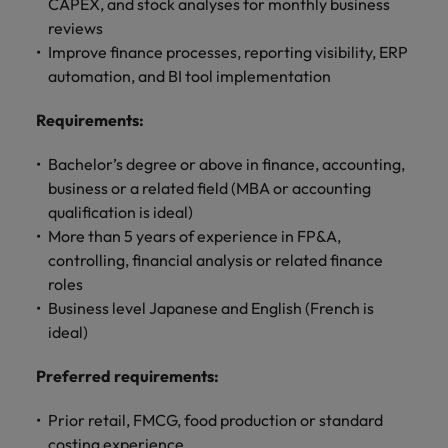
します。
CAPEX, and stock analyses for monthly business
ジェンス
ケティン
進プログラム
「体験」で差がつく時代の採用戦略
る
カナダ
ポルトガル
す。
よくあるご質問
み
き
IT
グ、ITに
reviews
ロバー
シンガポール
ま
いたるま
人材育成
転職アドバイス
ト・ウォ
Improve finance processes, reporting visibility, ERP
チリ
当社は
シンガポール
せ
IT
税務/監
エネルギ
で、多岐
ルターズ
英国大学院卒トップリーダーに学ぶ
ESG活動
採用アドバイス
automation, and BI tool implementation
韓国
税務/監査保証
ん
にわたる
査保証
ー
は「企
を通して
中国
韓国
グローバルキャリア
採用・転職市場動向2026：サプラ
IT分野に
専門分野
か？
業」そし
スペイン
世界中の
Requirements
:
ついてご
イチェーン、物流、購買
税務/監査
エネルギ
を取り扱
て「働く
人々や環
フランス
スペイン
エネルギー
紹介しま
保証分野
ー分野に
転職アドバイス
っていま
人」のス
スイス
境に貢献
Bachelor’s degree or above in finance, accounting,
す。
について
ついてご
女性管理職を取り巻く現状と求めら
す。
詳
トーリー
していま
採用アドバイス
ドイツ
スイス
business or a related field (MBA or accounting
ご紹介し
紹介しま
台湾
れる人物像とは？管理職になるメリ
を大切に
し
す。
デジタル
採用・転職市場動向2026：エネル
ます。
す。
qualification is ideal)
していま
ットも紹介
く
香港
英文履歴
台湾
ギー、インフラ
タイ
More than 5 years of experience in FP&A,
す。
見
書メーカ
controlling, financial analysis or related finance
デジタル
リテー
化学
リテール/小売
インドネシア
タイ
る
オランダ
ー
roles
ル/小売
ロバート・ウォルターズで働く
よくある
デジタル
化学分野
Business level Japanese and English (French is
フォーム
アイルランド
中東
オランダ
ご質問
分野につ
について
リテール/
化学
ロバート・ウォルターズ・ジャパンで
に簡単入
ideal)
いてご紹
ご紹介し
小売分野
働きませんか？
力をする
マイアカ
イギリス
イタリア
中東
介しま
ます。
について
だけで、
ウントに
Preferred requirements:
す。
自動車
ご紹介し
アメリカ
詳しく見る
英文履歴
関するよ
インド
イギリス
ます。
書を作る
くある質
Prior retail, FMCG, food production or standard
ベトナム
ことがで
問をご覧
日本
アメリカ
秘書/ビジネスサポート
costing experience