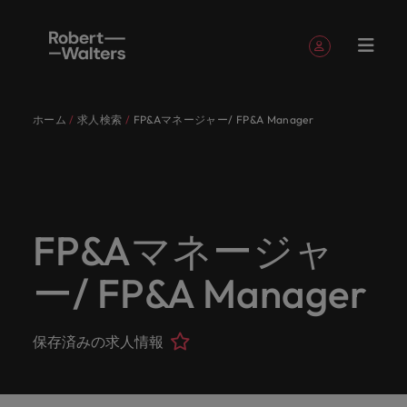
簡単登録
個人情報
ホーム
求人検索
FP&Aマネージャー/ FP&A Manager
English
求人
転職希望
採用担当
お役立ち
会社概要
お問い合
経理/財
転職アド
人材紹介
Eブック＆
当社のス
国内拠点
アウトソ
海外拠点
日本に帰
投資家情
メーカー
転職ア
タレン
ヘルスケ
Japanese
キャリア相談
キャリア相談
キャリア相談
キャリア相談
キャリア相談
キャリア相談
採用担当者の方
採用担当者の方
採用担当者の方
採用担当者の方
採用担当者の方
採用担当者の方
者
者
コンテン
わせ
務
バイス
ホワイト
トーリー
ーシング
国して働
報
（電気/
ドバイ
ト・アド
ア
ログイン
マイ・アプリケーション
求人
各業界の
ロバー
正社員採
東京
アフリカ
ツ
ペーパー
くなら
電子/機
ス
バイザリ
各業界のスペシャリストがあなたの声に耳を傾け、
経理/財務
外資系・
当社の歴
ロバー
ヘルスケ
用
スペシャ
45以上の
当社は各
ト・ウォ
当社はグ
採用代行
ロ
械）
ー
フォローする
保存済みの求人情報とアラート
分野につ
日系グロ
史やミッ
大阪
オーストラリア
ト・ウォ
ア分野に
国内のグローバル企業からベンチャー企業まで、さ
最新の調査
あなたの
あなたの
（RPO）
リストが
業界に精
企業のニ
採用担当
ルターズ
ローバル
転職希望者
バ
いてご紹
ーバル企
エグゼク
ション・
ルター
ついてご
やレポー
海外経験
キャリア
まざまな企業にご紹介します。共にキャリアの新た
FP&Aマネージャ
メーカー
あなたの
通したプ
ーズに合
者や転職
は「企
でありな
45以上の業界に精通したプロが、正社員、派遣社
マーケッ
ー
ベルギー
介しま
業への
ティブサ
価値観を
ズ・グル
紹介しま
ト、知見を
アウトソ
を日本で
をサポー
（電気/電
な一章を開きましょう。
サインアウト
ト・イン
声に耳を
ロが、正
った迅速
希望者の
業」そし
がら、日
員、契約社員など雇用形態を問わず、あなたのスキ
ト・
す。
『転職ア
ーチ
ご紹介し
ープの最
す。
採用担当者
ご紹介しま
ーシング
活かして
トしま
子/機械）
ー/ FP&A Manager
テリジェ
カナダ
傾け、国
社員、派
かつ効率
方に向け
て「働く
本に根ざ
ルが活きる場所へと導きます。
ウ
ドバイ
ます。
新の投資
す。
みません
す。
当社は各企業のニーズに合った迅速かつ効率的な採
求人を見る
分野につ
ンス
インター
内のグロ
遣社員、
的な採用
た最新情
人」のス
したビジ
ス』を掲
家情報を
ォ
か？
いてご紹
用ソリューションを提供しており、国内のグローバ
チリ
お役立ちコンテンツ
詳しく見る
ナショナ
載してお
ご覧いた
ーバル企
契約社員
ソリュー
報や市場
トーリー
ネスを展
ル
介しま
人材育成
ル企業からベンチャー企業まで、さまざまな企業よ
ポッドキ
採用ア
採用担当者や転職希望者の方に向けた最新情報や市
保存済みの求人情報
ル・キャ
ります。
だけま
業からベ
など雇用
ションを
トレン
を大切に
開してい
経理/財務
す。
タ
中国
り高い信頼を獲得しています。各種サービスやリソ
ャスト
ドバイ
リア・マ
場トレンド、アイデアをお届けします。
す。
会社概要
女性リー
ンチャー
形態を問
提供して
ド、アイ
していま
ます。ぜ
ー
転職アドバイス
ースをぜひご覧ください。
ネジメン
ス
フランス
ダーシッ
ロバート・ウォルターズは「企業」そして「働く
ビジネスリ
キャリア
お知り合
企業ま
わず、あ
おり、国
デアをお
す。
ひ採用に
ズ
人事
金融
法務/コ
すべて見る
ト
メーカー（電気/電子/機械）
プ推進プ