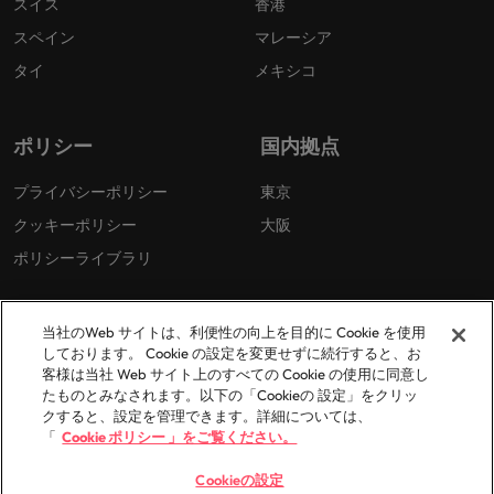
スイス
香港
スペイン
マレーシア
タイ
メキシコ
ポリシー
国内拠点
プライバシーポリシー
東京
クッキーポリシー
大阪
ポリシーライブラリ
当社のWeb サイトは、利便性の向上を目的に Cookie を使用
しております。 Cookie の設定を変更せずに続行すると、お
客様は当社 Web サイト上のすべての Cookie の使用に同意し
たものとみなされます。以下の「Cookieの 設定」をクリッ
© 2026 Robert Walters Plc. All Rights Reserved.
クすると、設定を管理できます。詳細については、
「
Cookie ポリシー 」をご覧ください。
Cookieの設定