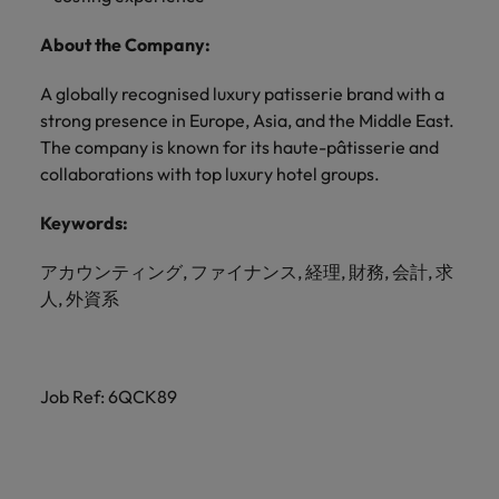
きます。
くださ
自動車
秘書/ビ
M&A ア
い。
ジネスサ
ドバイザ
マレーシア
ベトナム
About the Company:
自動車分
M&A アドバイザリー & コンサルティング
ポート
リー & コ
野につい
ンサルテ
A globally recognised luxury patisserie brand with a
てご紹介
秘書/ビジ
ィング
します。
strong presence in Europe, Asia, and the Middle East.
ネスサポ
The company is known for its haute-pâtisserie and
ート分野
M&A アド
について
collaborations with top luxury hotel groups.
バイザリ
ご紹介し
ー & コン
ます。
Keywords:
サルティ
ング分野
アカウンティング, ファイナンス, 経理, 財務, 会計, 求
について
ご紹介し
人, 外資系
ます。
Job Ref: 6QCK89