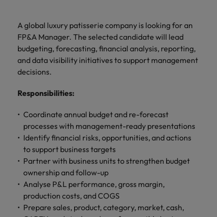
ーダーや採
パートナ
多様性、
人」のストーリーを大切にしています。
効果的な
相談
い紹介キ
で、さま
なたのス
内のグロ
届けしま
関してご
詳しく見る
で
お問い合わせ
ンプライ
ドイツ
ログラム
詳しく見
人事分野
用のエキス
金融分野
日本に帰国して働くなら
採用活動
ーシップ
平等性、
派遣・契
ャンペー
ざまな企
キルが活
ーバル企
す。
相談くだ
働
当社はグローバルでありながら、日本に根ざしたビ
アンス
あなたの
について
パートを招
について
詳しく見る
る
を行うた
約社員採
A global luxury patisserie company is looking for an
インクル
Eブック＆ホワイトペーパー
ン
ヘルスケア
業にご紹
きる場所
業からベ
さい。
香港
く
ジネスを展開しています。ぜひ採用に関してご相談
将来のキ
当社がパ
人材紹介
ご紹介し
いたポッド
ご紹介し
めのリソ
すべて見
用
法務/コン
FP&A Manager. The selected candidate will lead
ージョン
介しま
へと導き
ンチャー
ャリアを
ートナー
ください。
キャリア相談
ます。
キャストシ
ます。
ロバー
ースやア
プライア
る
国内拠点
インドネシア
ロ
budgeting, forecasting, financial analysis, reporting,
す。共に
ます。
企業ま
プロに相
シップを
リーズ
当社のストーリー
ト・ウォ
多様性や
ドバイス
転職アドバイス
正社員採用
派遣・契約社員採用
ンス分野
人事
問い合わ
バ
and data visibility initiatives to support management
国内拠点問い合わせ先
談しませ
結んでい
キャリア
で、さま
「Powering
ルターズ
平等性が
をご紹介
アイルランド
について
詳しく見
せ先
ー
お知り合い紹介キャンペーン
んか？
る人々や
decisions.
Potential」
の新たな
ざまな企
にお知り
大切にさ
します。
ご紹介し
エグゼクティブサーチ
ト・
る
投資家情報
組織につ
をお楽しみ
ポッドキャスト
イタリア
合いを紹
れ、すべ
金融
一章を開
業より高
ます。
国内拠点
いてご紹
ウ
Responsibilities
ください。
:
介して転
ての人が
きましょ
い信頼を
インターナショナル・
給与調査
介しま
インド
ォ
職をサポ
尊重され
キャリア・マネジメン
う。
獲得して
パートナーシップ
マーケテ
サプライ
営業
東京
す。
大阪
採用アドバイス
法務/コンプライアンス
Coordinate annual budget and re-forecast
ル
ートしま
る環境作
ト
ウェビナ
給与調
います。
日本
ィング
チェー
せんか？
りのため
タ
processes with management-ready presentations
求人を見
営業分野
当社の専門分野
ー
査
各種サー
ン/物流/
に当社は
海外拠点
ー
Identify financial risks, opportunities, and actions
アウトソーシング
について
多様性、平等性、インクルージョン
る
マーケテ
マレーシア
ウェビナー
マーケティング
ビスやリ
取り組ん
購買
業界の専門
あなたの
ズ・
ご紹介し
to support business targets
ィング分
給与調査
当社の専
ソースを
でいま
家が情報や
業界の採
英文履歴書メーカー
ます。
ジ
アフリカ
メキシコ
野につい
メキシコ
Partner with business units to strengthen budget
採用代行（RPO）
門分野
アウトソーシング
サプライ
す。
ぜひご覧
あなたの
最新のトレ
用・給与
企業と転職者ストーリー
給与調査
てご紹介
ャ
サプライチェーン/物流/購買
ownership and follow-up
チェーン/
業界の採
ンドをシェ
動向を詳
くださ
ニュージーランド
経理/財務
オーストラリア
します。
ニュージーランド
パ
物流/購買
Analyse P&L performance, gross margin,
タレント・アドバイザリー
用・給与
アします。
しく解説
から金
転職アドバイス
い。
企業と転
ESG・社
ン
分野につ
production costs, and COGS
ESG・社会貢献への取り組み
動向を詳
フィリピン
します。
融、人
営業
ベルギー
フィリピン
MBAホルダーのキャリア形成につい
職者スト
会貢献へ
いてご紹
で
Prepare sales, product, category, market, cash,
しく解説
採用アドバイス
詳しく見
マーケット・インテリ
事、マー
女性リーダーシップ推
て
介しま
ーリー
の取り組
働
ポルトガル