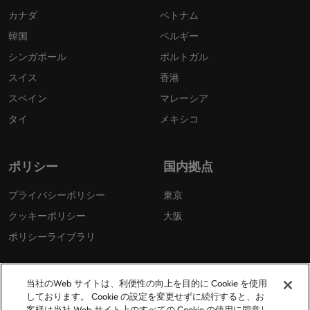
カナダ
ベトナム
韓国
ベルギー
シンガポール
ポルトガル
スイス
香港
スペイン
マレーシア
タイ
メキシコ
ポリシー
国内拠点
プライバシーポリシー
東京
クッキーポリシー
大阪
ポリシーライブラリ
当社のWeb サイトは、利便性の向上を目的に Cookie を使用
しております。 Cookie の設定を変更せずに続行すると、お
客様は当社 Web サイト上のすべての Cookie の使用に同意し