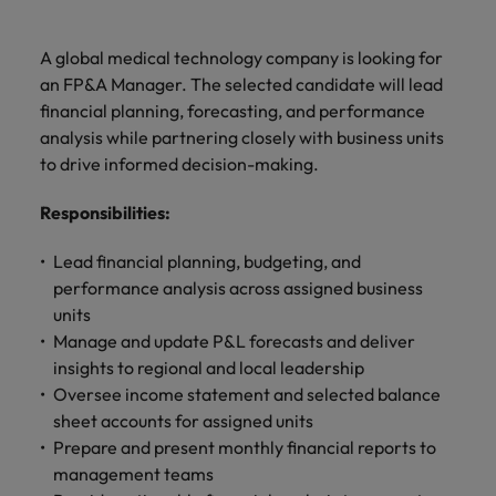
ーダーや採
パートナ
多様性、
人」のストーリーを大切にしています。
効果的な
相談
い紹介キ
で、さま
なたのス
内のグロ
届けしま
関してご
詳しく見る
で
お問い合わせ
ンプライ
ドイツ
ログラム
詳しく見
人事分野
用のエキス
金融分野
日本に帰国して働くなら
採用活動
ーシップ
平等性、
派遣・契
ャンペー
ざまな企
キルが活
ーバル企
す。
相談くだ
働
当社はグローバルでありながら、日本に根ざしたビ
アンス
あなたの
について
パートを招
について
詳しく見る
る
を行うた
約社員採
A global medical technology company is looking for
インクル
Eブック＆ホワイトペーパー
ン
ヘルスケア
業にご紹
きる場所
業からベ
さい。
香港
く
ジネスを展開しています。ぜひ採用に関してご相談
将来のキ
当社がパ
人材紹介
ご紹介し
いたポッド
ご紹介し
めのリソ
すべて見
用
法務/コン
an FP&A Manager. The selected candidate will lead
ージョン
介しま
へと導き
ンチャー
ャリアを
ートナー
ください。
キャリア相談
ます。
キャストシ
ます。
ロバー
ースやア
プライア
る
国内拠点
インドネシア
ロ
financial planning, forecasting, and performance
す。共に
ます。
企業ま
プロに相
シップを
リーズ
当社のストーリー
ト・ウォ
多様性や
ドバイス
転職アドバイス
正社員採用
派遣・契約社員採用
ンス分野
人事
問い合わ
バ
analysis while partnering closely with business units
国内拠点問い合わせ先
談しませ
結んでい
キャリア
で、さま
「Powering
ルターズ
平等性が
をご紹介
アイルランド
について
詳しく見
せ先
ー
お知り合い紹介キャンペーン
んか？
る人々や
to drive informed decision-making.
Potential」
の新たな
ざまな企
にお知り
大切にさ
します。
ご紹介し
エグゼクティブサーチ
ト・
る
投資家情報
組織につ
をお楽しみ
ポッドキャスト
イタリア
合いを紹
れ、すべ
金融
一章を開
業より高
ます。
国内拠点
いてご紹
ウ
Responsibilities
ください。
:
介して転
ての人が
きましょ
い信頼を
インターナショナル・
給与調査
介しま
インド
ォ
職をサポ
尊重され
キャリア・マネジメン
う。
獲得して
パートナーシップ
マーケテ
サプライ
営業
東京
す。
大阪
採用アドバイス
法務/コンプライアンス
Lead financial planning, budgeting, and
ル
ートしま
る環境作
ト
ウェビナ
給与調
います。
日本
ィング
チェー
せんか？
りのため
タ
performance analysis across assigned business
求人を見
営業分野
当社の専門分野
ー
査
各種サー
ン/物流/
に当社は
海外拠点
ー
units
アウトソーシング
について
多様性、平等性、インクルージョン
る
マーケテ
マレーシア
ウェビナー
マーケティング
ビスやリ
取り組ん
購買
業界の専門
あなたの
ズ・
ご紹介し
Manage and update P&L forecasts and deliver
ィング分
給与調査
当社の専
ソースを
でいま
家が情報や
業界の採
英文履歴書メーカー
ます。
ジ
アフリカ
メキシコ
野につい
メキシコ
insights to regional and local leadership
採用代行（RPO）
門分野
アウトソーシング
サプライ
す。
ぜひご覧
あなたの
最新のトレ
用・給与
企業と転職者ストーリー
給与調査
てご紹介
ャ
サプライチェーン/物流/購買
Oversee income statement and selected balance
チェーン/
業界の採
ンドをシェ
動向を詳
くださ
ニュージーランド
経理/財務
オーストラリア
します。
ニュージーランド
パ
物流/購買
sheet accounts for assigned units
タレント・アドバイザリー
用・給与
アします。
しく解説
から金
転職アドバイス
い。
企業と転
ESG・社
ン
分野につ
Prepare and present monthly financial reports to
ESG・社会貢献への取り組み
動向を詳
フィリピン
します。
融、人
営業
ベルギー
フィリピン
MBAホルダーのキャリア形成につい
職者スト
会貢献へ
いてご紹
で
management teams
しく解説
採用アドバイス
詳しく見
マーケット・インテリ
事、マー
女性リーダーシップ推
て
介しま
ーリー
の取り組
働
ポルトガル