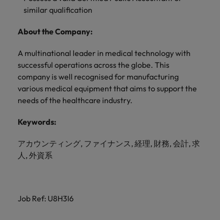
きます。
くださ
自動車
秘書/ビ
M&A ア
similar qualification
い。
ジネスサ
ドバイザ
マレーシア
ベトナム
自動車分
M&A アドバイザリー & コンサルティング
ポート
リー & コ
About the Company:
野につい
ンサルテ
てご紹介
秘書/ビジ
ィング
します。
A multinational leader in medical technology with
ネスサポ
successful operations across the globe. This
ート分野
M&A アド
について
company is well recognised for manufacturing
バイザリ
ご紹介し
various medical equipment that aims to support the
ー & コン
ます。
サルティ
needs of the healthcare industry.
ング分野
について
Keywords:
ご紹介し
ます。
アカウンティング, ファイナンス, 経理, 財務, 会計, 求
人, 外資系
Job Ref: U8H3I6