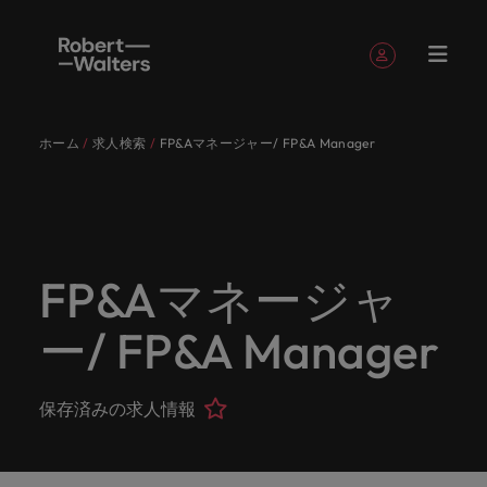
簡単登録
個人情報
ホーム
求人検索
FP&Aマネージャー/ FP&A Manager
English
求人
転職希望
採用担当
お役立ち
会社概要
お問い合
経理/財
転職アド
人材紹介
Eブック＆
当社のス
国内拠点
アウトソ
海外拠点
日本に帰
投資家情
メーカー
転職ア
タレン
ヘルスケ
Japanese
キャリア相談
キャリア相談
キャリア相談
キャリア相談
キャリア相談
キャリア相談
採用担当者の方
採用担当者の方
採用担当者の方
採用担当者の方
採用担当者の方
採用担当者の方
者
者
コンテン
わせ
務
バイス
ホワイト
トーリー
ーシング
国して働
報
（電気/
ドバイ
ト・アド
ア
ログイン
マイ・アプリケーション
求人
各業界の
ロバー
正社員採
東京
アフリカ
ツ
ペーパー
くなら
電子/機
ス
バイザリ
各業界のスペシャリストがあなたの声に耳を傾け、
経理/財務
外資系・
当社の歴
ロバー
ヘルスケ
用
スペシャ
45以上の
当社は各
ト・ウォ
当社はグ
採用代行
ロ
械）
ー
フォローする
保存済みの求人情報とアラート
分野につ
日系グロ
史やミッ
大阪
オーストラリア
ト・ウォ
ア分野に
国内のグローバル企業からベンチャー企業まで、さ
最新の調査
あなたの
あなたの
（RPO）
リストが
業界に精
企業のニ
採用担当
ルターズ
ローバル
転職希望者
バ
いてご紹
ーバル企
エグゼク
ション・
ルター
ついてご
やレポー
海外経験
キャリア
まざまな企業にご紹介します。共にキャリアの新た
FP&Aマネージャ
メーカー
あなたの
通したプ
ーズに合
者や転職
は「企
でありな
45以上の業界に精通したプロが、正社員、派遣社
マーケッ
ー
ベルギー
介しま
業への
ティブサ
価値観を
ズ・グル
紹介しま
ト、知見を
アウトソ
を日本で
をサポー
（電気/電
な一章を開きましょう。
サインアウト
ト・イン
声に耳を
ロが、正
った迅速
希望者の
業」そし
がら、日
員、契約社員など雇用形態を問わず、あなたのスキ
ト・
す。
『転職ア
ーチ
ご紹介し
ープの最
す。
採用担当者
ご紹介しま
ーシング
活かして
トしま
子/機械）
ー/ FP&A Manager
テリジェ
カナダ
傾け、国
社員、派
かつ効率
方に向け
て「働く
本に根ざ
ルが活きる場所へと導きます。
ウ
ドバイ
ます。
新の投資
す。
みません
す。
当社は各企業のニーズに合った迅速かつ効率的な採
求人を見る
分野につ
ンス
インター
内のグロ
遣社員、
的な採用
た最新情
人」のス
したビジ
ス』を掲
家情報を
ォ
か？
いてご紹
用ソリューションを提供しており、国内のグローバ
チリ
お役立ちコンテンツ
詳しく見る
ナショナ
載してお
ご覧いた
ーバル企
契約社員
ソリュー
報や市場
トーリー
ネスを展
ル
介しま
人材育成
ル企業からベンチャー企業まで、さまざまな企業よ
ポッドキ
採用ア
採用担当者や転職希望者の方に向けた最新情報や市
保存済みの求人情報
ル・キャ
ります。
だけま
業からベ
など雇用
ションを
トレン
を大切に
開してい
経理/財務
す。
タ
中国
り高い信頼を獲得しています。各種サービスやリソ
ャスト
ドバイ
リア・マ
場トレンド、アイデアをお届けします。
す。
会社概要
女性リー
ンチャー
形態を問
提供して
ド、アイ
していま
ます。ぜ
ー
転職アドバイス
ースをぜひご覧ください。
ネジメン
ス
フランス
ダーシッ
ロバート・ウォルターズは「企業」そして「働く
ビジネスリ
キャリア
お知り合
企業ま
わず、あ
おり、国
デアをお
す。
ひ採用に
ズ
人事
金融
法務/コ
すべて見る
ト
メーカー（電気/電子/機械）
プ推進プ