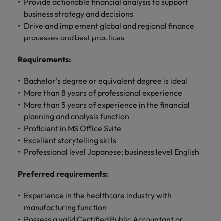
します。
Provide actionable financial analysis to support
ジェンス
ケティン
進プログラム
「体験」で差がつく時代の採用戦略
る
カナダ
ポルトガル
す。
よくあるご質問
み
き
IT
グ、ITに
business strategy and decisions
ロバー
シンガポール
ま
いたるま
人材育成
転職アドバイス
ト・ウォ
Drive and implement global and regional finance
チリ
当社は
シンガポール
せ
IT
税務/監
エネルギ
で、多岐
ルターズ
英国大学院卒トップリーダーに学ぶ
ESG活動
採用アドバイス
processes and best practices
韓国
税務/監査保証
ん
にわたる
査保証
ー
は「企
を通して
中国
韓国
グローバルキャリア
採用・転職市場動向2026：サプラ
IT分野に
専門分野
か？
業」そし
スペイン
世界中の
Requirements
:
ついてご
イチェーン、物流、購買
税務/監査
エネルギ
を取り扱
て「働く
人々や環
フランス
スペイン
エネルギー
紹介しま
保証分野
ー分野に
転職アドバイス
っていま
人」のス
スイス
境に貢献
Bachelor’s degree or equivalent degree is ideal
す。
について
ついてご
女性管理職を取り巻く現状と求めら
す。
詳
トーリー
していま
採用アドバイス
ドイツ
スイス
More than 8 years of professional experience
ご紹介し
紹介しま
台湾
れる人物像とは？管理職になるメリ
を大切に
し
す。
デジタル
採用・転職市場動向2026：エネル
ます。
す。
More than 5 years of experience in the financial
していま
ットも紹介
く
香港
英文履歴
台湾
ギー、インフラ
タイ
planning and analysis function
す。
見
書メーカ
Proficient in MS Office Suite
デジタル
リテー
化学
リテール/小売
インドネシア
タイ
る
オランダ
ー
Excellent storytelling skills
ル/小売
ロバート・ウォルターズで働く
よくある
デジタル
化学分野
Professional level Japanese; business level English
フォーム
アイルランド
中東
オランダ
ご質問
分野につ
について
リテール/
化学
ロバート・ウォルターズ・ジャパンで
に簡単入
いてご紹
ご紹介し
小売分野
働きませんか？
力をする
マイアカ
イギリス
Preferred requirements:
イタリア
中東
介しま
ます。
について
だけで、
ウントに
す。
自動車
ご紹介し
アメリカ
詳しく見る
英文履歴
関するよ
Experience in the healthcare industry with
インド
イギリス
ます。
書を作る
くある質
manufacturing function
ベトナム
ことがで
問をご覧
日本
アメリカ
秘書/ビジネスサポート
Possess a valid Certified Public Accountant or