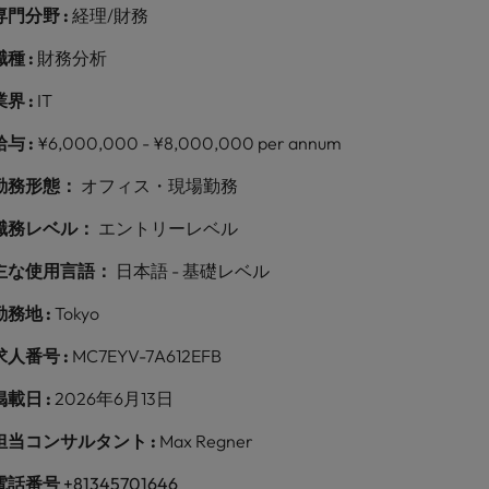
専門分野 :
経理/財務
職種 :
財務分析
業界 :
IT
給与 :
¥6,000,000 - ¥8,000,000 per annum
勤務形態：
オフィス・現場勤務
職務レベル：
エントリーレベル
主な使用言語：
日本語 - 基礎レベル
勤務地 :
Tokyo
求人番号 :
MC7EYV-7A612EFB
掲載日 :
2026年6月13日
担当コンサルタント :
Max Regner
電話番号
+81345701646