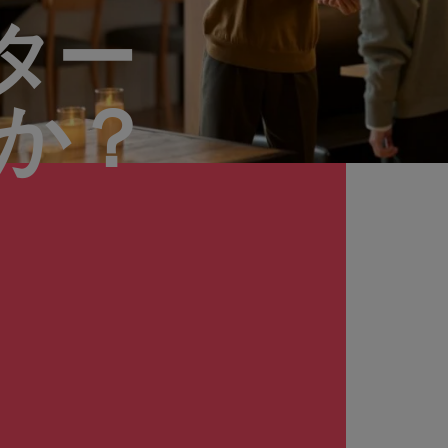
ター
んか？