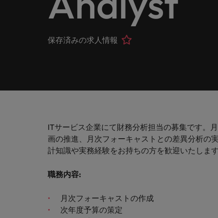
Analyst
ヘルスケア
お問い合わせ
シェア
います
詳しく見る
IT
Eブック＆ホワイトペーパー
当社はグローバルでありながら、日本に根ざしたビジネ
キャリア相談
正社員採用
英文履
IT分
人事
よくあ
国内拠点問い合わせ先
保存済みの求人情報
フォー
当社のストーリー
エグゼクティブサーチ
転職アドバイス
お知り合い紹介キャンペーン
履歴書
マイア
ご覧く
金融
アウトソーシング
国内拠点
デジタ
投資家情報
ポッドキャスト
給与調査
デジタ
採用代行（RPO）
東京
法務/コンプライアンス
パートナーシップ
採用アドバイス
当社の専門分野
タレント・アドバイザリー
海外拠点
自動車
マーケティング
ITサービス企業にて財務分析担当の募集です。
多様性、平等性、インクルージョン
ウェビナー
英文履歴書メーカー
自動車
マーケット・インテリジェンス
アフリカ
画の推進、月次フォーキャストとの差異分析の実
サプライチェーン/物流/購買
計知識や実務経験をお持ちの方を歓迎いたしま
企業と転職者ストーリー
人材育成
オーストラリア
給与調査
職務内容
:
営業
ベルギー
ESG・社会貢献への取り組み
転職アドバイス
月次フォーキャストの作成
カナダ
MBAホルダーのキャリア形成
IT
次年度予算の策定
よくあるご質問
採用アドバイス