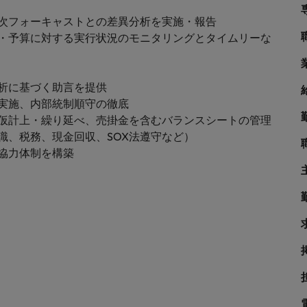
シンガポール
戦略
次フォーキャストとの差異分析を実施・報告
韓国
・予算に対する実行状況のモニタリングとタイムリーな
スペイン
析に基づく助言を提供
スイス
実施、内部統制順守の徹底
学ぶグローバルキャリア
仮計上・繰り延べ、売掛金を含むバランスシートの管理
台湾
識、税務、現金回収、SOX法遵守など）
サプライチェーン、物流、購買
タイ
協力体制を構築
オランダ
中東
められる人物像とは？管理職になるメリットも紹介
イギリス
ネルギー、インフラ
アメリカ
ベトナム