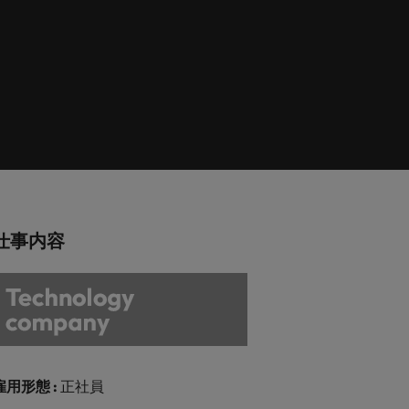
巻く現状と求めら
向2026：エネルギ
ィリピン
イギリス
エネルギー
リア・マネジメント
れる人物像とは？
ー、インフラ
ルトガル
アメリカ
介しま
エネルギー分野についてご紹介します。
管理職になるメリ
ットも紹介
ンガポール
ベトナム
化学
介しま
化学分野についてご紹介します。
M&A アドバイザリー & コンサルテ
仕事内容
ィング
いてご紹
ログラム
M&A アドバイザリー & コンサルティング
分野についてご紹介します。
雇用形態 :
正社員