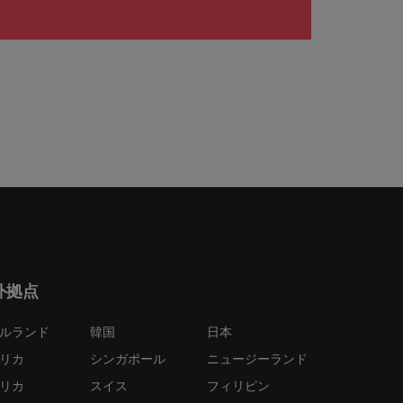
外拠点
ルランド
韓国
日本
リカ
シンガポール
ニュージーランド
リカ
スイス
フィリピン