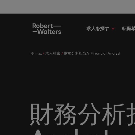
求人を探す
転職
求人
転職希望者
採用担当者
お役立ちコンテンツ
会社概要
お問い合わせ
経理/
転職ア
人材紹
Eブッ
当社の
国内拠
キャリア相談
キャリア相談
キャリア相談
キャリア相談
キャリア相談
キャリア相談
採用担当者の方
採用担当者の方
採用担当者の方
採用担当者の方
採用担当者の方
採用担当者の方
ホーム
求人検索
財務分析担当// Financial Analyst
求人
経理/
外資系
最新の
当社の
各業界のスペシャリストがあなたの
45以上の業界に精通したプロが、
当社は各企業のニーズに合った迅速
採用担当者や転職希望者の方に向け
ロバート・ウォルターズは「企業」
当社はグローバルでありながら、日
正社員
東京
アドバ
ます。
介しま
各業界のスペシャリストがあなたの声に耳を傾け、国内
声に耳を傾け、国内のグローバル企
正社員、派遣社員、契約社員など雇
かつ効率的な採用ソリューションを
た最新情報や市場トレンド、アイデ
そして「働く人」のストーリーを大
本に根ざしたビジネスを展開してい
う。
エグゼ
大阪
業からベンチャー企業まで、さまざ
用形態を問わず、あなたのスキルが
提供しており、国内のグローバル企
アをお届けします。
切にしています。
ます。ぜひ採用に関してご相談くだ
転職希望者
人事
キャリ
ポッド
パート
まな企業にご紹介します。共にキャ
活きる場所へと導きます。
業からベンチャー企業まで、さまざ
さい。
45以上の業界に精通したプロが、正社員、派遣社員、契
求人を見る
インタ
すべて見る
詳しく見る
リアの新たな一章を開きましょう。
まな企業より高い信頼を獲得してい
人事分
あなた
ビジネ
当社が
採用担当者
メント
詳しく見る
国内拠点問い合わせ先
詳しく見る
ます。各種サービスやリソースをぜ
ません
を招い
人々や
当社は各企業のニーズに合った迅速かつ効率的な採用ソ
求人を見る
派遣・
財務分析担当/
ひご覧ください。
経理/財務
「Powe
います。各種サービスやリソースをぜひご覧ください。
お役立ちコンテンツ
さい。
転職アドバイス
マーケ
給与調
採用担当者や転職希望者の方に向けた最新情報や市場ト
詳しく見る
詳しく見る
企業と
メーカー（電気/電子/機械）
マーケ
あなた
会社概要
ウェビ
すべて見る
す。
解説し
ロバー
日本に帰国して働くなら
ロバート・ウォルターズは「企業」そして「働く人」の
人材紹介
業界の
て「働