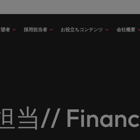
希望者
採用担当者
お役立ちコンテンツ
会社概要
財務
ドバイス
介
ク＆ホワイトペーパー
ストーリー
点
アウトソーシング
海外拠点
日本に帰国して働くなら
転職アドバイス
投資家情報
メーカー（電気/電子/機械）
財務分野についてご紹介します。
・日系グローバル企業への『転職
調査やレポート、知見をご紹介し
歴史やミッション・価値観をご紹
あなたの海外経験を日本で活か
あなたのキャリアをサポートし
ロバート・ウォルターズ・グル
メーカー（電気/電子/機械）分
採用
採用代行（RPO）
アフリカ
ア
イス』を掲載しております。
す。
せんか？
新の投資家情報をご覧いただけ
てご紹介します。
のグローバル企業からベンチャー企業まで、さまざまな企業に
クティブサーチ
アウトソーシング
オーストラリア
イ
ア相談
キャスト
ナーシップ
お知り合い紹介キャンペー
採用アドバイス
多様性、平等性、インクル
金融
約社員など雇用形態を問わず、あなたのスキルが活きる場所へ
ーナショナル・キャリア・マネジ
ベルギー
イ
野についてご紹介します。
の将来のキャリアをプロに相談し
スリーダーや採用のエキスパート
パートナーシップを結んでいる
ロバート・ウォルターズにお知
効果的な採用活動を行うための
多様性や平等性が大切にされ、
金融分野についてご紹介します
カナダ
日
か？
たポッドキャストシリーズ
組織についてご紹介します。
紹介して転職をサポートしませ
やアドバイスをご紹介します。
人が尊重される環境作りのため
リューションを提供しており、国内のグローバル企業からベン
契約社員採用
/ Financi
ring Potential」をお楽しみくだ
取り組んでいます。
チリ
マ
ティング
査
当社の専門分野
サプライチェーン/物流/購買
レンド、アイデアをお届けします。
転職者ストーリー
ESG・社会貢献への取り組
中国
メ
ティング分野についてご紹介しま
の業界の採用・給与動向を詳しく
経理/財務から金融、人事、マー
サプライチェーン/物流/購買分
ナー
給与調査
ます。
ト・ウォルターズは「企業」そし
グ、ITにいたるまで、多岐にわ
当社はESG活動を通して世界中
てご紹介します。
ストーリーを大切にしています。
フランス
ニ
専門家が情報や最新のトレンドを
く人」のストーリーを大切にして
分野を取り扱っています。
あなたの業界の採用・給与動向
環境に貢献しています。