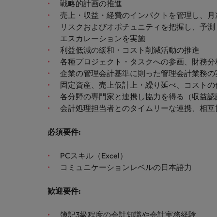
チリ
戦略的計画の推進
「体験」で差がつく時代の採用
売上・収益・経費のインパクトを管理し、月
税務/監査保証
中国
リスクおよびオポチュニティを把握し、予測
エスカレーションを実施
フランス
エネルギー
利益低減の緩和・コスト削減活動の推進
各種プロジェクト・タスクへの参画、財務分
転職アドバイス
ドイツ
企業の管理会計基準に則った管理会計業務の
英国大学院卒トップリーダーに
デジタル
固定資産、売上仮計上・繰り延べ、コストの
香港
採用アドバイス
各分野の専門家と連携し協力を得る（収益認
採用・転職市場動向2026：
リテール/小売
インドネシア
会計処理担当者とのタイムリーな連携、相互
ロバート・ウォルターズで働く
アイルランド
必須要件
:
化学
ロバート・ウォルターズ・ジャパンで
イタリア
働きませんか？
転職アドバイス
PCスキル（Excel）
自動車
女性管理職を取り巻く現状と求
コミュニケーションレベルの日本語力
インド
詳しく見る
採用アドバイス
採用・転職市場動向2026：エ
日本
秘書/ビジネスサポート
歓迎要件
:
マレーシア
簿記3級程度の会計知識や会計実務経験