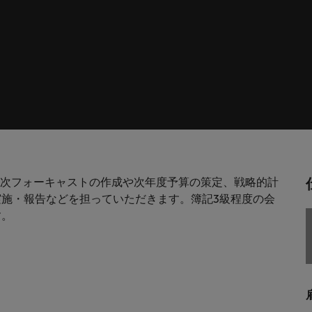
します。
。
解説します。
ドイツ
フ
税務/監査保証
スを展開しています。ぜひ採用に関してご相談ください。
インターナショナル・キャ
歴書メーカー
香港
ポ
野についてご紹介します。
税務/監査保証分野についてご紹
るご質問
ムに簡単入力をするだけで、英文
す。
派遣・契約社員採用
インドネシア
シ
を作ることができます。
カウントに関するよくある質問を
ださい。
ル
リテール/小売
ル分野についてご紹介します。
リテール/小売分野についてご紹
アウトソーシング
大阪
す。
秘書/ビジネスサポート
月次フォーキャストの作成や次年度予算の策定、戦略的計
分野についてご紹介します。
秘書/ビジネスサポート分野につ
女性リーダーシップ推進プ
メキシコ
施・報告などを担っていただきます。簿記3級程度の会
介します。
す。
ニュージーランド
フィリピン
ポルトガル
について