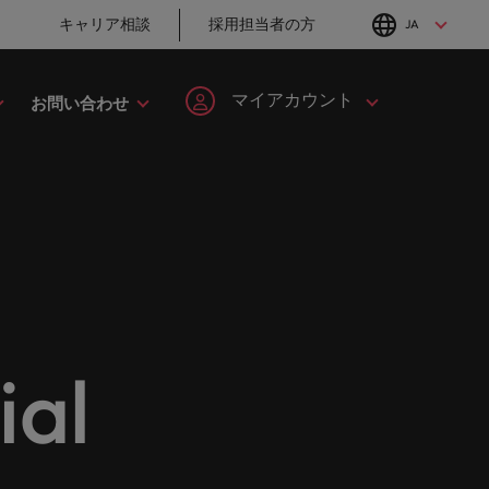
キャリア相談
採用担当者の方
JA
English
Japanese
マイアカウント
お問い合わせ
転職アドバイス
採用アドバイス
タレント・アドバイザリー
ヘルスケア
簡単登録
個人情報
MBAホルダーのキ
「体験」で差がつ
してみま
ます。
ープの最
野につい
ヘルスケア分野についてご紹介します。
イルランド
マーケット・インテリジェンス
韓国
ャリア形成につい
く時代の採用戦略
ます。
ご紹介します。共にキャリアの新たな一章を開きましょ
て
ログイン
マイ・アプリケーション
タリア
人材育成
スペイン
ン
ージョン
法務/コンプライアンス
と導きます。
転職アドバイス
採用アドバイス
ンド
女性リーダーシップ推進プログラム
スイス
フォローする
保存済みの求人情報とアラ
り合いを
リソース
すべての
。
法務/コンプライアンス分野についてご紹
英国大学院卒トッ
採用・転職市場動
ート
ロバート・ウォルターズで
本
台湾
んか？
に当社は
介します。
チャー企業まで、さまざまな企業より高い信頼を獲得して
プリーダーに学ぶ
向2026：サプライ
働く
al
グローバルキャリ
チェーン、物流、
レーシア
サインアウト
タイ
営業
ア
購買
ロバート・ウォルターズ・ジ
み
キシコ
オランダ
ャパンで働きませんか？
ケティン
野につい
営業分野についてご紹介します。
転職アドバイス
採用アドバイス
たる専門
の人々や
ュージーランド
中東
詳しく見る
女性管理職を取り
採用・転職市場動
を詳しく