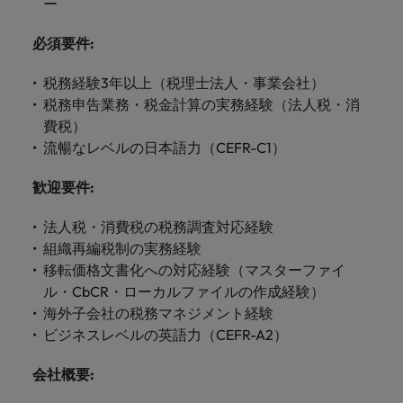
します。
ー
ジェンス
ケティン
進プログラム
「体験」で差がつく時代の採用戦略
る
カナダ
ポルトガル
す。
よくあるご質問
み
き
IT
グ、ITに
ロバー
シンガポール
ま
いたるま
人材育成
必須要件
:
転職アドバイス
ト・ウォ
チリ
当社は
シンガポール
せ
IT
税務/監
エネルギ
で、多岐
ルターズ
英国大学院卒トップリーダーに学ぶ
ESG活動
採用アドバイス
韓国
税務/監査保証
ん
にわたる
査保証
ー
税務経験3年以上（税理士法人・事業会社）
は「企
を通して
中国
韓国
グローバルキャリア
採用・転職市場動向2026：サプラ
IT分野に
専門分野
か？
業」そし
税務申告業務・税金計算の実務経験（法人税・消
スペイン
世界中の
ついてご
イチェーン、物流、購買
税務/監査
エネルギ
を取り扱
て「働く
人々や環
フランス
スペイン
費税）
エネルギー
紹介しま
保証分野
ー分野に
転職アドバイス
っていま
人」のス
スイス
境に貢献
流暢なレベルの日本語力（CEFR-C1）
す。
について
ついてご
女性管理職を取り巻く現状と求めら
す。
詳
トーリー
していま
採用アドバイス
ドイツ
スイス
ご紹介し
紹介しま
台湾
れる人物像とは？管理職になるメリ
を大切に
し
す。
デジタル
採用・転職市場動向2026：エネル
歓迎要件
:
ます。
す。
していま
ットも紹介
く
香港
英文履歴
台湾
ギー、インフラ
タイ
す。
見
書メーカ
法人税・消費税の税務調査対応経験
デジタル
リテー
化学
リテール/小売
インドネシア
タイ
る
オランダ
ー
組織再編税制の実務経験
ル/小売
ロバート・ウォルターズで働く
よくある
デジタル
化学分野
移転価格文書化への対応経験（マスターファイ
フォーム
アイルランド
中東
オランダ
ご質問
分野につ
について
リテール/
化学
ル・CbCR・ローカルファイルの作成経験）
ロバート・ウォルターズ・ジャパンで
に簡単入
いてご紹
ご紹介し
小売分野
海外子会社の税務マネジメント経験
働きませんか？
力をする
マイアカ
イギリス
イタリア
中東
介しま
ます。
について
だけで、
ウントに
ビジネスレベルの英語力（CEFR-A2）
す。
自動車
ご紹介し
アメリカ
詳しく見る
英文履歴
関するよ
インド
イギリス
ます。
書を作る
くある質
会社概要
:
ベトナム
ことがで
問をご覧
日本
アメリカ
秘書/ビジネスサポート