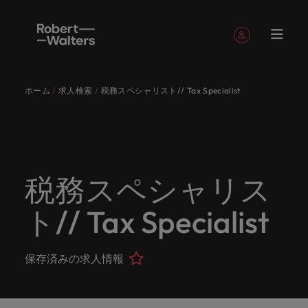
簡単登録
個人情報
ホーム
求人検索
税務スペシャリスト// Tax Specialist
English
求人
転職希望
採用担当
お役立ち
会社概要
お問い合
経理/財
転職アド
人材紹介
Eブック＆
当社のス
国内拠点
アウトソ
海外拠点
日本に帰
投資家情
メーカー
転職ア
タレン
ヘルスケ
Japanese
キャリア相談
キャリア相談
キャリア相談
キャリア相談
キャリア相談
キャリア相談
採用担当者の方
採用担当者の方
採用担当者の方
採用担当者の方
採用担当者の方
採用担当者の方
者
者
コンテン
わせ
務
バイス
ホワイト
トーリー
ーシング
国して働
報
（電気/
ドバイ
ト・アド
ア
ログイン
マイ・アプリケーション
求人
各業界の
ロバー
正社員採
東京
アフリカ
ツ
ペーパー
くなら
電子/機
ス
バイザリ
各業界のスペシャリストがあなたの声に耳を傾け、
経理/財務
外資系・
当社の歴
ロバー
ヘルスケ
用
スペシャ
45以上の
当社は各
ト・ウォ
当社はグ
採用代行
ロ
械）
ー
フォローする
保存済みの求人情報とアラート
分野につ
日系グロ
史やミッ
大阪
オーストラリア
ト・ウォ
ア分野に
国内のグローバル企業からベンチャー企業まで、さ
最新の調査
あなたの
あなたの
（RPO）
リストが
業界に精
企業のニ
採用担当
ルターズ
ローバル
転職希望者
バ
いてご紹
ーバル企
エグゼク
ション・
ルター
ついてご
やレポー
海外経験
キャリア
まざまな企業にご紹介します。共にキャリアの新た
税務スペシャリス
メーカー
あなたの
通したプ
ーズに合
者や転職
は「企
でありな
45以上の業界に精通したプロが、正社員、派遣社
マーケッ
ー
ベルギー
介しま
業への
ティブサ
価値観を
ズ・グル
紹介しま
ト、知見を
アウトソ
を日本で
をサポー
（電気/電
な一章を開きましょう。
サインアウト
ト・イン
声に耳を
ロが、正
った迅速
希望者の
業」そし
がら、日
員、契約社員など雇用形態を問わず、あなたのスキ
ト・
す。
『転職ア
ーチ
ご紹介し
ープの最
す。
採用担当者
ご紹介しま
ーシング
活かして
トしま
子/機械）
ト// Tax Specialist
テリジェ
カナダ
傾け、国
社員、派
かつ効率
方に向け
て「働く
本に根ざ
ルが活きる場所へと導きます。
ウ
ドバイ
ます。
新の投資
す。
みません
す。
当社は各企業のニーズに合った迅速かつ効率的な採
求人を見る
分野につ
ンス
インター
内のグロ
遣社員、
的な採用
た最新情
人」のス
したビジ
ス』を掲
家情報を
ォ
か？
いてご紹
用ソリューションを提供しており、国内のグローバ
チリ
お役立ちコンテンツ
詳しく見る
ナショナ
載してお
ご覧いた
ーバル企
契約社員
ソリュー
報や市場
トーリー
ネスを展
ル
介しま
人材育成
ル企業からベンチャー企業まで、さまざまな企業よ
ポッドキ
採用ア
採用担当者や転職希望者の方に向けた最新情報や市
保存済みの求人情報
ル・キャ
ります。
だけま
業からベ
など雇用
ションを
トレン
を大切に
開してい
経理/財務
す。
タ
中国
り高い信頼を獲得しています。各種サービスやリソ
ャスト
ドバイ
リア・マ
場トレンド、アイデアをお届けします。
す。
会社概要
女性リー
ンチャー
形態を問
提供して
ド、アイ
していま
ます。ぜ
ー
転職アドバイス
ースをぜひご覧ください。
ネジメン
ス
フランス
ダーシッ
ロバート・ウォルターズは「企業」そして「働く
ビジネスリ
キャリア
お知り合
企業ま
わず、あ
おり、国
デアをお
す。
ひ採用に
ズ
人事
金融
法務/コ
すべて見る
ト
メーカー（電気/電子/機械）
プ推進プ