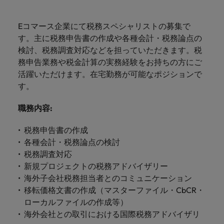
ーダーや採
パートナ
多様性、
人」のストーリーを大切にしています。
効果的な
相談
い紹介キ
で、さま
なたのス
内のグロ
届けしま
関してご
詳しく見る
で
お問い合わせ
ンプライ
ドイツ
ログラム
詳しく見
人事分野
用のエキス
金融分野
日本に帰国して働くなら
採用活動
ーシップ
平等性、
派遣・契
ャンペー
ざまな企
キルが活
ーバル企
す。
相談くだ
働
当社はグローバルでありながら、日本に根ざしたビ
アンス
あなたの
について
パートを招
について
詳しく見る
る
を行うた
約社員採
Eコマース企業にて税務スペシャリストの募集で
インクル
Eブック＆ホワイトペーパー
ン
ヘルスケア
業にご紹
きる場所
業からベ
さい。
香港
く
ジネスを展開しています。ぜひ採用に関してご相談
将来のキ
当社がパ
人材紹介
ご紹介し
いたポッド
ご紹介し
めのリソ
すべて見
用
法務/コン
す。主に税務申告書の作成や各種会計・税務論点の
ージョン
介しま
へと導き
ンチャー
ャリアを
ートナー
ください。
キャリア相談
ます。
キャストシ
ます。
ロバー
ースやア
プライア
る
国内拠点
インドネシア
ロ
検討、税務調査対応などを担っていただきます。税
す。共に
ます。
企業ま
プロに相
シップを
リーズ
当社のストーリー
ト・ウォ
多様性や
ドバイス
転職アドバイス
正社員採用
派遣・契約社員採用
ンス分野
人事
問い合わ
バ
務申告業務や税金計算の実務経験をお持ちの方にご
国内拠点問い合わせ先
談しませ
結んでい
キャリア
で、さま
「Powering
ルターズ
平等性が
をご紹介
アイルランド
について
詳しく見
せ先
ー
お知り合い紹介キャンペーン
んか？
る人々や
活躍いただけます。在宅勤務が可能なポジションで
Potential」
の新たな
ざまな企
にお知り
大切にさ
します。
ご紹介し
エグゼクティブサーチ
ト・
る
投資家情報
組織につ
をお楽しみ
す。
ポッドキャスト
イタリア
合いを紹
れ、すべ
金融
一章を開
業より高
ます。
国内拠点
いてご紹
ウ
ください。
介して転
ての人が
きましょ
い信頼を
インターナショナル・
給与調査
介しま
インド
ォ
職務内容
:
職をサポ
尊重され
キャリア・マネジメン
う。
獲得して
パートナーシップ
マーケテ
サプライ
営業
東京
す。
大阪
採用アドバイス
法務/コンプライアンス
ル
ートしま
る環境作
ト
ウェビナ
給与調
います。
日本
ィング
チェー
せんか？
りのため
タ
税務申告書の作成
求人を見
営業分野
当社の専門分野
ー
査
各種サー
ン/物流/
に当社は
海外拠点
ー
各種会計・税務論点の検討
アウトソーシング
について
多様性、平等性、インクルージョン
る
マーケテ
マレーシア
ウェビナー
マーケティング
ビスやリ
取り組ん
購買
業界の専門
あなたの
ズ・
ご紹介し
税務調査対応
ィング分
給与調査
当社の専
ソースを
でいま
家が情報や
業界の採
英文履歴書メーカー
ます。
ジ
アフリカ
メキシコ
野につい
メキシコ
新規プロジェクトの税務アドバイザリー
採用代行（RPO）
門分野
アウトソーシング
サプライ
す。
ぜひご覧
あなたの
最新のトレ
用・給与
企業と転職者ストーリー
給与調査
てご紹介
ャ
サプライチェーン/物流/購買
海外子会社税務担当者とのコミュニケーション
チェーン/
業界の採
ンドをシェ
動向を詳
くださ
ニュージーランド
経理/財務
オーストラリア
します。
ニュージーランド
パ
物流/購買
移転価格文書の作成（マスターファイル・CbCR・
タレント・アドバイザリー
用・給与
アします。
しく解説
から金
転職アドバイス
い。
企業と転
ESG・社
ン
分野につ
ローカルファイルの作成等）
ESG・社会貢献への取り組み
動向を詳
フィリピン
します。
融、人
営業
ベルギー
フィリピン
MBAホルダーのキャリア形成につい
職者スト
会貢献へ
いてご紹
で
海外会社との取引における国際税務アドバイザリ
しく解説
採用アドバイス
詳しく見
マーケット・インテリ
事、マー
女性リーダーシップ推
て
介しま
ーリー
の取り組
働
ポルトガル