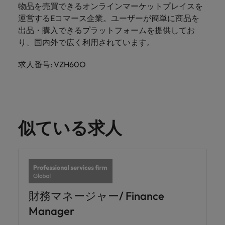
きます。
くださ
自動車
秘書/ビ
M&A ア
物品を売買できるオンラインマーケットプレイスを
い。
ジネスサ
ドバイザ
マレーシア
ベトナム
運営するEコマース企業。ユーザーが簡単に商品を
自動車分
M&A アドバイザリー & コンサルティング
ポート
リー & コ
出品・購入できるプラットフォームを提供してお
野につい
ンサルテ
り、国内外で広く利用されています。
てご紹介
秘書/ビジ
ィング
します。
ネスサポ
求人番号: VZH60O
ート分野
M&A アド
について
バイザリ
ご紹介し
ー & コン
ます。
サルティ
ング分野
似ている求人
について
ご紹介し
ます。
財務マネージャー/ Finance
Manager