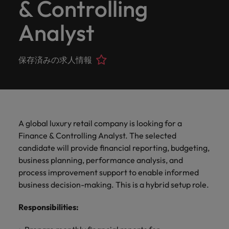
& Controlling
ーダーや採
パートナ
多様性、
人」のストーリーを大切にしています。
効果的な
相談
い紹介キ
で、さま
なたのス
内のグロ
届けしま
関してご
詳しく見る
で
お問い合わせ
ンプライ
ドイツ
ログラム
詳しく見
人事分野
用のエキス
金融分野
日本に帰国して働くなら
採用活動
ーシップ
平等性、
派遣・契
ャンペー
ざまな企
キルが活
ーバル企
す。
相談くだ
働
当社はグローバルでありながら、日本に根ざしたビ
アンス
あなたの
について
パートを招
について
詳しく見る
Analyst
る
を行うた
約社員採
インクル
Eブック＆ホワイトペーパー
ン
ヘルスケア
業にご紹
きる場所
業からベ
さい。
香港
く
ジネスを展開しています。ぜひ採用に関してご相談
将来のキ
当社がパ
人材紹介
ご紹介し
いたポッド
ご紹介し
めのリソ
すべて見
用
法務/コン
ージョン
介しま
へと導き
ンチャー
ャリアを
ートナー
ください。
キャリア相談
ます。
キャストシ
ます。
ロバー
ースやア
プライア
る
国内拠点
インドネシア
ロ
す。共に
ます。
企業ま
プロに相
シップを
リーズ
当社のストーリー
ト・ウォ
多様性や
ドバイス
転職アドバイス
正社員採用
派遣・契約社員採用
ンス分野
人事
保存済みの求人情報
問い合わ
バ
国内拠点問い合わせ先
談しませ
結んでい
キャリア
で、さま
「Powering
ルターズ
平等性が
をご紹介
アイルランド
について
詳しく見
せ先
ー
お知り合い紹介キャンペーン
んか？
る人々や
Potential」
の新たな
ざまな企
にお知り
大切にさ
します。
ご紹介し
エグゼクティブサーチ
ト・
る
投資家情報
組織につ
をお楽しみ
ポッドキャスト
イタリア
合いを紹
れ、すべ
金融
一章を開
業より高
ます。
国内拠点
いてご紹
ウ
ください。
介して転
ての人が
きましょ
い信頼を
インターナショナル・
給与調査
介しま
インド
ォ
職をサポ
尊重され
キャリア・マネジメン
う。
獲得して
パートナーシップ
マーケテ
サプライ
営業
東京
す。
大阪
採用アドバイス
法務/コンプライアンス
ル
ートしま
る環境作
A global luxury retail company is looking for a
ト
ウェビナ
給与調
います。
日本
ィング
チェー
せんか？
りのため
タ
求人を見
営業分野
当社の専門分野
Finance & Controlling Analyst. The selected
ー
査
各種サー
ン/物流/
に当社は
海外拠点
ー
アウトソーシング
について
多様性、平等性、インクルージョン
る
マーケテ
candidate will provide financial reporting, budgeting,
マレーシア
ウェビナー
マーケティング
ビスやリ
取り組ん
購買
業界の専門
あなたの
ズ・
ご紹介し
ィング分
給与調査
当社の専
business planning, performance analysis, and
ソースを
でいま
家が情報や
業界の採
英文履歴書メーカー
ます。
ジ
アフリカ
メキシコ
野につい
メキシコ
採用代行（RPO）
門分野
アウトソーシング
サプライ
process improvement support to enable informed
す。
ぜひご覧
あなたの
最新のトレ
用・給与
企業と転職者ストーリー
給与調査
てご紹介
ャ
サプライチェーン/物流/購買
チェーン/
business decision-making. This is a hybrid setup role.
業界の採
ンドをシェ
動向を詳
くださ
ニュージーランド
経理/財務
オーストラリア
します。
ニュージーランド
パ
物流/購買
タレント・アドバイザリー
用・給与
アします。
しく解説
から金
転職アドバイス
い。
企業と転
ESG・社
ン
分野につ
Responsibilities
:
ESG・社会貢献への取り組み
動向を詳
フィリピン
します。
融、人
営業
ベルギー
フィリピン
MBAホルダーのキャリア形成につい
職者スト
会貢献へ
いてご紹
で
しく解説
採用アドバイス
詳しく見
マーケット・インテリ
事、マー
女性リーダーシップ推
て
介しま
ーリー
の取り組
働
ポルトガル