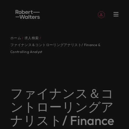
簡単登録
個人情報
ホーム
求人検索
English
求人
転職希望
採用担当
お役立ち
会社概要
お問い合
経理/財
転職アド
人材紹介
Eブック＆
当社のス
国内拠点
アウトソ
海外拠点
日本に帰
投資家情
メーカー
転職ア
タレン
ヘルスケ
ファイナンス＆コントローリングアナリスト/ Finance &
Japanese
キャリア相談
キャリア相談
キャリア相談
キャリア相談
キャリア相談
キャリア相談
採用担当者の方
採用担当者の方
採用担当者の方
採用担当者の方
採用担当者の方
採用担当者の方
者
者
コンテン
わせ
務
バイス
ホワイト
トーリー
ーシング
国して働
報
（電気/
ドバイ
ト・アド
ア
ログイン
マイ・アプリケーション
Controlling Analyst
求人
各業界の
ロバー
正社員採
東京
アフリカ
ツ
ペーパー
くなら
電子/機
ス
バイザリ
各業界のスペシャリストがあなたの声に耳を傾け、
経理/財務
外資系・
当社の歴
ロバー
ヘルスケ
用
スペシャ
45以上の
当社は各
ト・ウォ
当社はグ
採用代行
ロ
械）
ー
フォローする
保存済みの求人情報とアラート
分野につ
日系グロ
史やミッ
大阪
オーストラリア
ト・ウォ
ア分野に
国内のグローバル企業からベンチャー企業まで、さ
最新の調査
あなたの
あなたの
（RPO）
リストが
業界に精
企業のニ
採用担当
ルターズ
ローバル
転職希望者
バ
いてご紹
ーバル企
エグゼク
ション・
ルター
ついてご
やレポー
海外経験
キャリア
まざまな企業にご紹介します。共にキャリアの新た
メーカー
あなたの
通したプ
ーズに合
者や転職
は「企
でありな
45以上の業界に精通したプロが、正社員、派遣社
マーケッ
ー
ベルギー
介しま
業への
ティブサ
価値観を
ズ・グル
紹介しま
ト、知見を
アウトソ
を日本で
をサポー
（電気/電
な一章を開きましょう。
サインアウト
ト・イン
声に耳を
ロが、正
った迅速
希望者の
業」そし
がら、日
員、契約社員など雇用形態を問わず、あなたのスキ
ト・
す。
『転職ア
ーチ
ご紹介し
ープの最
す。
採用担当者
ご紹介しま
ーシング
活かして
トしま
子/機械）
ファイナンス＆コ
テリジェ
カナダ
傾け、国
社員、派
かつ効率
方に向け
て「働く
本に根ざ
ルが活きる場所へと導きます。
ウ
ドバイ
ます。
新の投資
す。
みません
す。
当社は各企業のニーズに合った迅速かつ効率的な採
求人を見る
分野につ
ンス
インター
内のグロ
遣社員、
的な採用
た最新情
人」のス
したビジ
ス』を掲
家情報を
ォ
か？
いてご紹
用ソリューションを提供しており、国内のグローバ
チリ
お役立ちコンテンツ
詳しく見る
ントローリングア
ナショナ
載してお
ご覧いた
ーバル企
契約社員
ソリュー
報や市場
トーリー
ネスを展
ル
介しま
人材育成
ル企業からベンチャー企業まで、さまざまな企業よ
ポッドキ
採用ア
採用担当者や転職希望者の方に向けた最新情報や市
ル・キャ
ります。
だけま
業からベ
など雇用
ションを
トレン
を大切に
開してい
経理/財務
す。
タ
中国
り高い信頼を獲得しています。各種サービスやリソ
ャスト
ドバイ
リア・マ
場トレンド、アイデアをお届けします。
ナリスト/ Finance
す。
会社概要
女性リー
ンチャー
形態を問
提供して
ド、アイ
していま
ます。ぜ
ー
転職アドバイス
ースをぜひご覧ください。
ネジメン
ス
フランス
ダーシッ
ロバート・ウォルターズは「企業」そして「働く
ビジネスリ
キャリア
お知り合
企業ま
わず、あ
おり、国
デアをお
す。
ひ採用に
ズ
人事
金融
法務/コ
すべて見る
ト
メーカー（電気/電子/機械）
プ推進プ