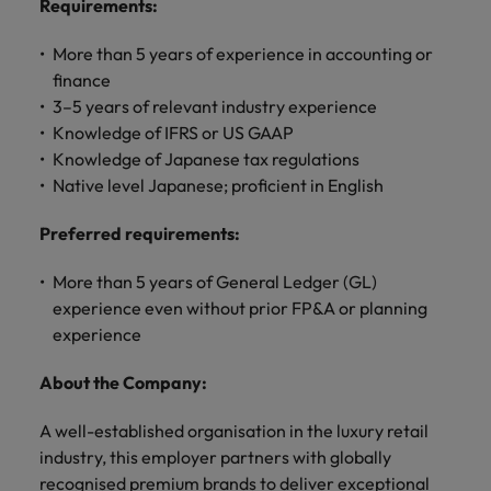
Requirements
:
きます。
くださ
自動車
秘書/ビ
M&A ア
い。
ジネスサ
ドバイザ
マレーシア
ベトナム
自動車分
More than 5 years of experience in accounting or
M&A アドバイザリー & コンサルティング
ポート
リー & コ
野につい
finance
ンサルテ
てご紹介
秘書/ビジ
3–5 years of relevant industry experience
ィング
します。
ネスサポ
Knowledge of IFRS or US GAAP
ート分野
M&A アド
Knowledge of Japanese tax regulations
について
バイザリ
Native level Japanese; proficient in English
ご紹介し
ー & コン
ます。
サルティ
Preferred requirements:
ング分野
について
More than 5 years of General Ledger (GL)
ご紹介し
experience even without prior FP&A or planning
ます。
experience
About the Company:
A well-established organisation in the luxury retail
industry, this employer partners with globally
recognised premium brands to deliver exceptional