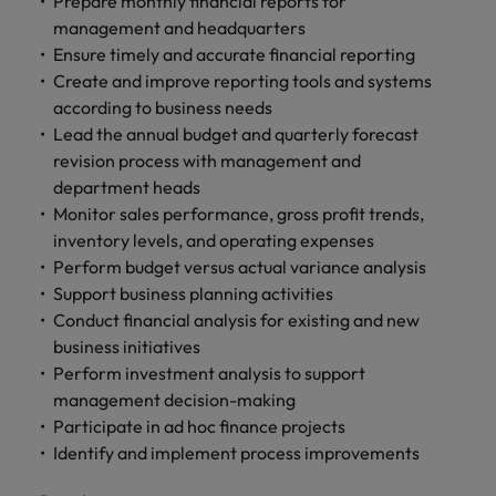
Prepare monthly financial reports for
します。
ジェンス
ケティン
進プログラム
「体験」で差がつく時代の採用戦略
る
カナダ
ポルトガル
す。
よくあるご質問
み
き
IT
management and headquarters
グ、ITに
ロバー
シンガポール
ま
いたるま
人材育成
転職アドバイス
Ensure timely and accurate financial reporting
ト・ウォ
チリ
当社は
シンガポール
せ
IT
税務/監
エネルギ
で、多岐
ルターズ
英国大学院卒トップリーダーに学ぶ
Create and improve reporting tools and systems
ESG活動
採用アドバイス
韓国
税務/監査保証
ん
にわたる
査保証
ー
は「企
を通して
中国
韓国
グローバルキャリア
according to business needs
採用・転職市場動向2026：サプラ
IT分野に
専門分野
か？
業」そし
スペイン
世界中の
Lead the annual budget and quarterly forecast
ついてご
イチェーン、物流、購買
税務/監査
エネルギ
を取り扱
て「働く
人々や環
フランス
スペイン
エネルギー
紹介しま
revision process with management and
保証分野
ー分野に
転職アドバイス
っていま
人」のス
スイス
境に貢献
す。
について
ついてご
department heads
女性管理職を取り巻く現状と求めら
す。
詳
トーリー
していま
採用アドバイス
ドイツ
スイス
ご紹介し
紹介しま
Monitor sales performance, gross profit trends,
台湾
れる人物像とは？管理職になるメリ
を大切に
し
す。
デジタル
採用・転職市場動向2026：エネル
ます。
す。
inventory levels, and operating expenses
していま
ットも紹介
く
香港
英文履歴
台湾
ギー、インフラ
タイ
す。
Perform budget versus actual variance analysis
見
書メーカ
デジタル
リテー
化学
リテール/小売
Support business planning activities
インドネシア
タイ
る
オランダ
ー
ル/小売
ロバート・ウォルターズで働く
Conduct financial analysis for existing and new
よくある
デジタル
化学分野
フォーム
アイルランド
中東
オランダ
business initiatives
ご質問
分野につ
について
リテール/
化学
ロバート・ウォルターズ・ジャパンで
に簡単入
Perform investment analysis to support
いてご紹
ご紹介し
小売分野
働きませんか？
力をする
マイアカ
イギリス
イタリア
中東
介しま
ます。
management decision-making
について
だけで、
ウントに
す。
自動車
ご紹介し
Participate in ad hoc finance projects
アメリカ
詳しく見る
英文履歴
関するよ
インド
イギリス
ます。
Identify and implement process improvements
書を作る
くある質
ベトナム
ことがで
問をご覧
日本
アメリカ
秘書/ビジネスサポート