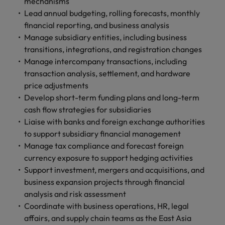
mechanisms
します。
ジェンス
ケティン
進プログラム
「体験」で差がつく時代の採用戦略
る
カナダ
ポルトガル
す。
よくあるご質問
み
き
IT
Lead annual budgeting, rolling forecasts, monthly
グ、ITに
ロバー
シンガポール
ま
いたるま
人材育成
転職アドバイス
financial reporting, and business analysis
ト・ウォ
チリ
当社は
シンガポール
せ
IT
税務/監
エネルギ
で、多岐
ルターズ
英国大学院卒トップリーダーに学ぶ
Manage subsidiary entities, including business
ESG活動
採用アドバイス
韓国
税務/監査保証
ん
にわたる
査保証
ー
は「企
を通して
中国
韓国
グローバルキャリア
transitions, integrations, and registration changes
採用・転職市場動向2026：サプラ
IT分野に
専門分野
か？
業」そし
スペイン
世界中の
Manage intercompany transactions, including
ついてご
イチェーン、物流、購買
税務/監査
エネルギ
を取り扱
て「働く
人々や環
フランス
スペイン
エネルギー
紹介しま
transaction analysis, settlement, and hardware
保証分野
ー分野に
転職アドバイス
っていま
人」のス
スイス
境に貢献
す。
について
ついてご
price adjustments
女性管理職を取り巻く現状と求めら
す。
詳
トーリー
していま
採用アドバイス
ドイツ
スイス
ご紹介し
紹介しま
Develop short-term funding plans and long-term
台湾
れる人物像とは？管理職になるメリ
を大切に
し
す。
デジタル
採用・転職市場動向2026：エネル
ます。
す。
cash flow strategies for subsidiaries
していま
ットも紹介
く
香港
英文履歴
台湾
ギー、インフラ
タイ
す。
Liaise with banks and foreign exchange authorities
見
書メーカ
デジタル
リテー
化学
リテール/小売
to support subsidiary financial management
インドネシア
タイ
る
オランダ
ー
ル/小売
ロバート・ウォルターズで働く
Manage tax compliance and forecast foreign
よくある
デジタル
化学分野
フォーム
アイルランド
中東
オランダ
currency exposure to support hedging activities
ご質問
分野につ
について
リテール/
化学
ロバート・ウォルターズ・ジャパンで
に簡単入
Support investment, mergers and acquisitions, and
いてご紹
ご紹介し
小売分野
働きませんか？
力をする
マイアカ
イギリス
イタリア
中東
介しま
ます。
business expansion projects through financial
について
だけで、
ウントに
す。
自動車
ご紹介し
analysis and risk assessment
アメリカ
詳しく見る
英文履歴
関するよ
インド
イギリス
ます。
Coordinate with business operations, HR, legal
書を作る
くある質
ベトナム
affairs, and supply chain teams as the East Asia
ことがで
問をご覧
日本
アメリカ
秘書/ビジネスサポート