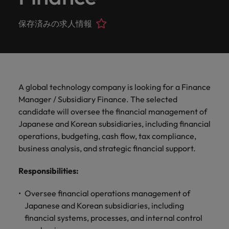
ーダーや採
パートナ
多様性、
人」のストーリーを大切にしています。
効果的な
相談
い紹介キ
で、さま
なたのス
内のグロ
届けしま
関してご
詳しく見る
で
お問い合わせ
ンプライ
ドイツ
ログラム
詳しく見
人事分野
用のエキス
金融分野
日本に帰国して働くなら
採用活動
ーシップ
平等性、
派遣・契
ャンペー
ざまな企
キルが活
ーバル企
す。
相談くだ
働
当社はグローバルでありながら、日本に根ざしたビ
アンス
あなたの
について
パートを招
について
詳しく見る
保存済みの求人情報
る
を行うた
約社員採
インクル
Eブック＆ホワイトペーパー
ン
ヘルスケア
業にご紹
きる場所
業からベ
さい。
香港
く
ジネスを展開しています。ぜひ採用に関してご相談
将来のキ
当社がパ
人材紹介
ご紹介し
いたポッド
ご紹介し
めのリソ
すべて見
用
法務/コン
ージョン
介しま
へと導き
ンチャー
ャリアを
ートナー
ください。
キャリア相談
ます。
キャストシ
ます。
ロバー
ースやア
プライア
る
国内拠点
インドネシア
ロ
す。共に
ます。
企業ま
プロに相
シップを
リーズ
当社のストーリー
ト・ウォ
多様性や
ドバイス
転職アドバイス
正社員採用
派遣・契約社員採用
ンス分野
人事
問い合わ
バ
国内拠点問い合わせ先
談しませ
結んでい
キャリア
で、さま
「Powering
ルターズ
平等性が
をご紹介
アイルランド
について
詳しく見
せ先
ー
お知り合い紹介キャンペーン
んか？
る人々や
Potential」
の新たな
ざまな企
にお知り
大切にさ
します。
ご紹介し
エグゼクティブサーチ
ト・
る
投資家情報
組織につ
A global technology company is looking for a Finance
をお楽しみ
ポッドキャスト
イタリア
合いを紹
れ、すべ
金融
一章を開
業より高
ます。
国内拠点
いてご紹
ウ
ください。
Manager / Subsidiary Finance. The selected
介して転
ての人が
きましょ
い信頼を
インターナショナル・
給与調査
介しま
インド
ォ
職をサポ
尊重され
candidate will oversee the financial management of
キャリア・マネジメン
う。
獲得して
パートナーシップ
マーケテ
サプライ
営業
東京
す。
大阪
採用アドバイス
法務/コンプライアンス
ル
ートしま
る環境作
ト
Japanese and Korean subsidiaries, including financial
ウェビナ
給与調
います。
日本
ィング
チェー
せんか？
りのため
タ
求人を見
営業分野
当社の専門分野
operations, budgeting, cash flow, tax compliance,
ー
査
各種サー
ン/物流/
に当社は
海外拠点
ー
アウトソーシング
について
多様性、平等性、インクルージョン
る
マーケテ
business analysis, and strategic financial support.
マレーシア
ウェビナー
マーケティング
ビスやリ
取り組ん
購買
業界の専門
あなたの
ズ・
ご紹介し
ィング分
給与調査
当社の専
ソースを
でいま
家が情報や
業界の採
英文履歴書メーカー
ます。
ジ
アフリカ
メキシコ
野につい
メキシコ
採用代行（RPO）
Responsibilities
:
門分野
アウトソーシング
サプライ
す。
ぜひご覧
あなたの
最新のトレ
用・給与
企業と転職者ストーリー
給与調査
てご紹介
ャ
サプライチェーン/物流/購買
チェーン/
業界の採
ンドをシェ
動向を詳
くださ
ニュージーランド
経理/財務
オーストラリア
します。
ニュージーランド
パ
Oversee financial operations management of
物流/購買
タレント・アドバイザリー
用・給与
アします。
しく解説
から金
転職アドバイス
い。
企業と転
ESG・社
ン
分野につ
Japanese and Korean subsidiaries, including
ESG・社会貢献への取り組み
動向を詳
フィリピン
します。
融、人
営業
ベルギー
フィリピン
MBAホルダーのキャリア形成につい
職者スト
会貢献へ
いてご紹
で
financial systems, processes, and internal control
しく解説
採用アドバイス
詳しく見
マーケット・インテリ
事、マー
女性リーダーシップ推
て
介しま
ーリー
の取り組
働
ポルトガル