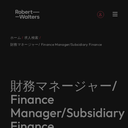
簡単登録
個人情報
ホーム
求人検索
English
求人
転職希望
採用担当
お役立ち
会社概要
お問い合
経理/財
転職アド
人材紹介
Eブック＆
当社のス
国内拠点
アウトソ
海外拠点
日本に帰
投資家情
メーカー
転職ア
タレン
ヘルスケ
財務マネージャー/ Finance Manager/Subsidiary Finance
Japanese
キャリア相談
キャリア相談
キャリア相談
キャリア相談
キャリア相談
キャリア相談
採用担当者の方
採用担当者の方
採用担当者の方
採用担当者の方
採用担当者の方
採用担当者の方
者
者
コンテン
わせ
務
バイス
ホワイト
トーリー
ーシング
国して働
報
（電気/
ドバイ
ト・アド
ア
ログイン
マイ・アプリケーション
求人
各業界の
ロバー
正社員採
東京
アフリカ
ツ
ペーパー
くなら
電子/機
ス
バイザリ
各業界のスペシャリストがあなたの声に耳を傾け、
経理/財務
外資系・
当社の歴
ロバー
ヘルスケ
用
スペシャ
45以上の
当社は各
ト・ウォ
当社はグ
採用代行
ロ
械）
ー
フォローする
保存済みの求人情報とアラート
分野につ
日系グロ
史やミッ
大阪
オーストラリア
ト・ウォ
ア分野に
国内のグローバル企業からベンチャー企業まで、さ
最新の調査
あなたの
あなたの
（RPO）
リストが
業界に精
企業のニ
採用担当
ルターズ
ローバル
転職希望者
バ
いてご紹
ーバル企
エグゼク
ション・
ルター
ついてご
やレポー
海外経験
キャリア
まざまな企業にご紹介します。共にキャリアの新た
メーカー
あなたの
通したプ
ーズに合
者や転職
は「企
でありな
45以上の業界に精通したプロが、正社員、派遣社
マーケッ
ー
ベルギー
介しま
業への
ティブサ
価値観を
ズ・グル
紹介しま
ト、知見を
アウトソ
を日本で
をサポー
（電気/電
な一章を開きましょう。
財務マネージャー/
サインアウト
ト・イン
声に耳を
ロが、正
った迅速
希望者の
業」そし
がら、日
員、契約社員など雇用形態を問わず、あなたのスキ
ト・
す。
『転職ア
ーチ
ご紹介し
ープの最
す。
採用担当者
ご紹介しま
ーシング
活かして
トしま
子/機械）
テリジェ
カナダ
傾け、国
社員、派
かつ効率
方に向け
て「働く
本に根ざ
ルが活きる場所へと導きます。
ウ
ドバイ
ます。
新の投資
す。
みません
す。
当社は各企業のニーズに合った迅速かつ効率的な採
求人を見る
分野につ
ンス
Finance
インター
内のグロ
遣社員、
的な採用
た最新情
人」のス
したビジ
ス』を掲
家情報を
ォ
か？
いてご紹
用ソリューションを提供しており、国内のグローバ
チリ
お役立ちコンテンツ
詳しく見る
ナショナ
載してお
ご覧いた
ーバル企
契約社員
ソリュー
報や市場
トーリー
ネスを展
ル
介しま
人材育成
ル企業からベンチャー企業まで、さまざまな企業よ
ポッドキ
採用ア
採用担当者や転職希望者の方に向けた最新情報や市
Manager/Subsidiary
ル・キャ
ります。
だけま
業からベ
など雇用
ションを
トレン
を大切に
開してい
経理/財務
す。
タ
中国
り高い信頼を獲得しています。各種サービスやリソ
ャスト
ドバイ
リア・マ
場トレンド、アイデアをお届けします。
す。
会社概要
女性リー
ンチャー
形態を問
提供して
ド、アイ
していま
ます。ぜ
ー
転職アドバイス
ースをぜひご覧ください。
ネジメン
ス
Finance
フランス
ダーシッ
ロバート・ウォルターズは「企業」そして「働く
ビジネスリ
キャリア
お知り合
企業ま
わず、あ
おり、国
デアをお
す。
ひ採用に
ズ
人事
金融
法務/コ
すべて見る
ト
メーカー（電気/電子/機械）
プ推進プ