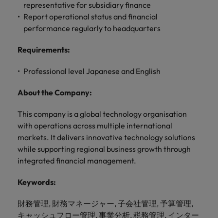
きます。
くださ
自動車
秘書/ビ
M&A ア
representative for subsidiary finance
い。
ジネスサ
ドバイザ
Report operational status and financial
マレーシア
ベトナム
自動車分
M&A アドバイザリー & コンサルティング
ポート
リー & コ
performance regularly to headquarters
野につい
ンサルテ
てご紹介
秘書/ビジ
Requirements
:
ィング
します。
ネスサポ
ート分野
M&A アド
Professional level Japanese and English
について
バイザリ
ご紹介し
ー & コン
About the Company:
ます。
サルティ
ング分野
This company is a global technology organisation
について
with operations across multiple international
ご紹介し
markets. It delivers innovative technology solutions
ます。
while supporting regional business growth through
integrated financial management.
Keywords:
財務管理, 財務マネージャー, 子会社管理, 予算管理,
キャッシュフロー管理, 事業分析, 税務管理, インター