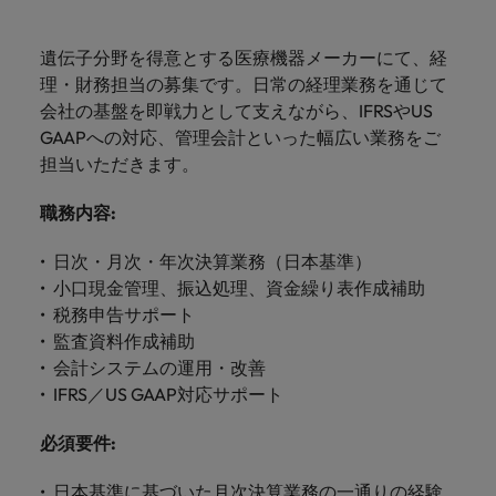
ーダーや採
パートナ
多様性、
人」のストーリーを大切にしています。
効果的な
相談
い紹介キ
で、さま
なたのス
内のグロ
届けしま
関してご
詳しく見る
で
お問い合わせ
ンプライ
ドイツ
ログラム
詳しく見
人事分野
用のエキス
金融分野
日本に帰国して働くなら
採用活動
ーシップ
平等性、
派遣・契
ャンペー
ざまな企
キルが活
ーバル企
す。
相談くだ
働
当社はグローバルでありながら、日本に根ざしたビ
アンス
あなたの
について
パートを招
について
詳しく見る
る
を行うた
約社員採
遺伝子分野を得意とする医療機器メーカーにて、経
インクル
Eブック＆ホワイトペーパー
ン
ヘルスケア
業にご紹
きる場所
業からベ
さい。
香港
く
ジネスを展開しています。ぜひ採用に関してご相談
将来のキ
当社がパ
人材紹介
ご紹介し
いたポッド
ご紹介し
めのリソ
すべて見
用
法務/コン
理・財務担当の募集です。日常の経理業務を通じて
ージョン
介しま
へと導き
ンチャー
ャリアを
ートナー
ください。
キャリア相談
ます。
キャストシ
ます。
ロバー
ースやア
プライア
る
国内拠点
インドネシア
ロ
会社の基盤を即戦力として支えながら、IFRSやUS
す。共に
ます。
企業ま
プロに相
シップを
リーズ
当社のストーリー
ト・ウォ
多様性や
ドバイス
転職アドバイス
正社員採用
派遣・契約社員採用
ンス分野
人事
問い合わ
バ
GAAPへの対応、管理会計といった幅広い業務をご
国内拠点問い合わせ先
談しませ
結んでい
キャリア
で、さま
「Powering
ルターズ
平等性が
をご紹介
アイルランド
について
詳しく見
せ先
ー
お知り合い紹介キャンペーン
んか？
る人々や
担当いただきます。
Potential」
の新たな
ざまな企
にお知り
大切にさ
します。
ご紹介し
エグゼクティブサーチ
ト・
る
投資家情報
組織につ
をお楽しみ
ポッドキャスト
イタリア
合いを紹
れ、すべ
金融
一章を開
業より高
ます。
国内拠点
いてご紹
ウ
職務内容
:
ください。
介して転
ての人が
きましょ
い信頼を
インターナショナル・
給与調査
介しま
インド
ォ
職をサポ
尊重され
キャリア・マネジメン
う。
獲得して
パートナーシップ
マーケテ
サプライ
営業
東京
す。
大阪
採用アドバイス
法務/コンプライアンス
日次・月次・年次決算業務（日本基準）
ル
ートしま
る環境作
ト
ウェビナ
給与調
います。
日本
ィング
チェー
せんか？
りのため
タ
小口現金管理、振込処理、資金繰り表作成補助
求人を見
営業分野
当社の専門分野
ー
査
各種サー
ン/物流/
に当社は
海外拠点
ー
税務申告サポート
アウトソーシング
について
多様性、平等性、インクルージョン
る
マーケテ
マレーシア
ウェビナー
マーケティング
ビスやリ
取り組ん
購買
業界の専門
あなたの
ズ・
ご紹介し
監査資料作成補助
ィング分
給与調査
当社の専
ソースを
でいま
家が情報や
業界の採
英文履歴書メーカー
ます。
ジ
アフリカ
メキシコ
野につい
メキシコ
会計システムの運用・改善
採用代行（RPO）
門分野
アウトソーシング
サプライ
す。
ぜひご覧
あなたの
最新のトレ
用・給与
企業と転職者ストーリー
給与調査
てご紹介
ャ
サプライチェーン/物流/購買
IFRS／US GAAP対応サポート
チェーン/
業界の採
ンドをシェ
動向を詳
くださ
ニュージーランド
経理/財務
オーストラリア
します。
ニュージーランド
パ
物流/購買
タレント・アドバイザリー
用・給与
アします。
しく解説
から金
転職アドバイス
い。
企業と転
ESG・社
ン
分野につ
必須要件
:
ESG・社会貢献への取り組み
動向を詳
フィリピン
します。
融、人
営業
ベルギー
フィリピン
MBAホルダーのキャリア形成につい
職者スト
会貢献へ
いてご紹
で
しく解説
採用アドバイス
詳しく見
マーケット・インテリ
事、マー
女性リーダーシップ推
て
介しま
ーリー
の取り組
働
日本基準に基づいた月次決算業務の一通りの経験
ポルトガル