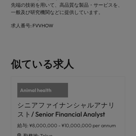
きます。
くださ
自動車
秘書/ビ
M&A ア
先端の技術を用いて、高品質な製品・サービスを、
い。
ジネスサ
ドバイザ
マレーシア
ベトナム
一般及び研究機関などに提供しています。
自動車分
M&A アドバイザリー & コンサルティング
ポート
リー & コ
野につい
ンサルテ
求人番号: FVVHOW
てご紹介
秘書/ビジ
ィング
します。
ネスサポ
ート分野
M&A アド
について
バイザリ
ご紹介し
ー & コン
ます。
似ている求人
サルティ
ング分野
について
ご紹介し
ます。
シニアファイナンシャルアナリ
スト/ Senior Financial Analyst
給与
:
¥8,000,000 - ¥10,000,000 per annum
勤務地
:
Tokyo