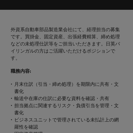
ーダーや採
パートナ
多様性、
人」のストーリーを大切にしています。
効果的な
相談
い紹介キ
で、さま
なたのス
内のグロ
届けしま
関してご
詳しく見る
で
お問い合わせ
ンプライ
ドイツ
ログラム
詳しく見
人事分野
用のエキス
金融分野
日本に帰国して働くなら
採用活動
ーシップ
平等性、
派遣・契
ャンペー
ざまな企
キルが活
ーバル企
す。
相談くだ
働
当社はグローバルでありながら、日本に根ざしたビ
アンス
あなたの
について
パートを招
について
詳しく見る
る
を行うた
約社員採
インクル
Eブック＆ホワイトペーパー
ン
ヘルスケア
業にご紹
きる場所
業からベ
さい。
香港
く
ジネスを展開しています。ぜひ採用に関してご相談
将来のキ
当社がパ
人材紹介
ご紹介し
いたポッド
ご紹介し
めのリソ
すべて見
用
法務/コン
ージョン
介しま
へと導き
ンチャー
ャリアを
ートナー
ください。
キャリア相談
ます。
キャストシ
ます。
ロバー
ースやア
プライア
る
国内拠点
インドネシア
ロ
外資系自動車部品製造業会社にて、経理担当の募集
す。共に
ます。
企業ま
プロに相
シップを
リーズ
当社のストーリー
ト・ウォ
多様性や
ドバイス
転職アドバイス
正社員採用
派遣・契約社員採用
ンス分野
人事
問い合わ
バ
です。買掛金、固定資産、出張経費精算、締め処理
国内拠点問い合わせ先
談しませ
結んでい
キャリア
で、さま
「Powering
ルターズ
平等性が
をご紹介
アイルランド
について
詳しく見
せ先
ー
お知り合い紹介キャンペーン
などの未処理仕訳等をご担当いただきます。日英バ
んか？
る人々や
Potential」
の新たな
ざまな企
にお知り
大切にさ
します。
ご紹介し
エグゼクティブサーチ
ト・
る
投資家情報
組織につ
イリンガルの方はご活躍いただけるポジションで
をお楽しみ
ポッドキャスト
イタリア
合いを紹
れ、すべ
金融
一章を開
業より高
ます。
国内拠点
いてご紹
ウ
ください。
す。
介して転
ての人が
きましょ
い信頼を
インターナショナル・
給与調査
介しま
インド
ォ
職をサポ
尊重され
キャリア・マネジメン
う。
獲得して
パートナーシップ
マーケテ
サプライ
営業
東京
す。
大阪
採用アドバイス
法務/コンプライアンス
ル
ートしま
る環境作
職務内容
:
ト
ウェビナ
給与調
います。
日本
ィング
チェー
せんか？
りのため
タ
求人を見
営業分野
当社の専門分野
ー
査
各種サー
ン/物流/
に当社は
海外拠点
ー
月末仕訳（引当・締め処理）を期限内に共有・文
アウトソーシング
について
多様性、平等性、インクルージョン
る
マーケテ
マレーシア
ウェビナー
マーケティング
ビスやリ
取り組ん
購買
業界の専門
あなたの
ズ・
ご紹介し
書化
ィング分
給与調査
当社の専
ソースを
でいま
家が情報や
業界の採
英文履歴書メーカー
ます。
ジ
アフリカ
メキシコ
野につい
メキシコ
輸送中在庫の仕訳に必要な資料を確認・共有
採用代行（RPO）
門分野
アウトソーシング
サプライ
す。
ぜひご覧
あなたの
最新のトレ
用・給与
企業と転職者ストーリー
給与調査
てご紹介
ャ
サプライチェーン/物流/購買
担当拠点に関連するリスク・負債引当を管理・文
チェーン/
業界の採
ンドをシェ
動向を詳
くださ
ニュージーランド
経理/財務
オーストラリア
します。
ニュージーランド
パ
物流/購買
書化
タレント・アドバイザリー
用・給与
アします。
しく解説
から金
転職アドバイス
い。
企業と転
ESG・社
ン
分野につ
ビジネスユニットで管理されている未払計上の網
ESG・社会貢献への取り組み
動向を詳
フィリピン
します。
融、人
営業
ベルギー
フィリピン
MBAホルダーのキャリア形成につい
職者スト
会貢献へ
いてご紹
で
羅性を確認
しく解説
採用アドバイス
詳しく見
マーケット・インテリ
事、マー
女性リーダーシップ推
て
介しま
ーリー
の取り組
働
ポルトガル