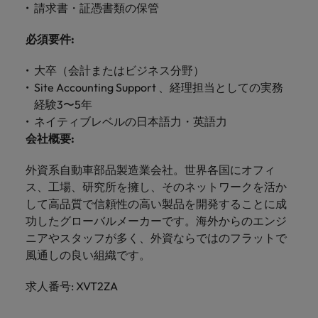
きます。
くださ
自動車
秘書/ビ
M&A ア
請求書・証憑書類の保管
い。
ジネスサ
ドバイザ
マレーシア
ベトナム
自動車分
M&A アドバイザリー & コンサルティング
必須要件
:
ポート
リー & コ
野につい
ンサルテ
てご紹介
秘書/ビジ
大卒（会計またはビジネス分野）
ィング
します。
ネスサポ
Site Accounting Support 、経理担当としての実務
ート分野
M&A アド
経験3〜5年
について
バイザリ
ネイティブレベルの日本語力・英語力
ご紹介し
ー & コン
会社概要
:
ます。
サルティ
ング分野
外資系自動車部品製造業会社。世界各国にオフィ
について
ス、工場、研究所を擁し、そのネットワークを活か
ご紹介し
ます。
して高品質で信頼性の高い製品を開発することに成
功したグローバルメーカーです。海外からのエンジ
ニアやスタッフが多く、外資ならではのフラットで
風通しの良い組織です。
求人番号: XVT2ZA