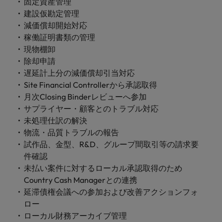
します。
固定資産管理
ジェンス
ケティン
進プログラム
「体験」で差がつく時代の採用戦略
る
カナダ
ポルトガル
す。
よくあるご質問
み
き
IT
グ、ITに
建設仮勘定管理
ロバー
シンガポール
ま
いたるま
人材育成
転職アドバイス
ト・ウォ
減価償却開始対応
チリ
当社は
シンガポール
せ
IT
税務/監
エネルギ
で、多岐
ルターズ
英国大学院卒トップリーダーに学ぶ
ESG活動
稼働証明書類の管理
採用アドバイス
韓国
税務/監査保証
ん
にわたる
査保証
ー
は「企
を通して
中国
韓国
グローバルキャリア
現物棚卸
採用・転職市場動向2026：サプラ
IT分野に
専門分野
か？
業」そし
スペイン
世界中の
ついてご
除却申請
イチェーン、物流、購買
税務/監査
エネルギ
を取り扱
て「働く
人々や環
フランス
スペイン
エネルギー
紹介しま
保証分野
ー分野に
遅延計上分の減価償却引当対応
転職アドバイス
っていま
人」のス
スイス
境に貢献
す。
について
ついてご
Site Financial Controllerから承認取得
女性管理職を取り巻く現状と求めら
す。
詳
トーリー
していま
採用アドバイス
ドイツ
スイス
ご紹介し
紹介しま
台湾
月次Closing Binderレビューへ参加
れる人物像とは？管理職になるメリ
を大切に
し
す。
デジタル
採用・転職市場動向2026：エネル
ます。
す。
していま
サプライヤー・顧客とのトラブル対応
ットも紹介
く
香港
英文履歴
台湾
ギー、インフラ
タイ
す。
未処理仕訳の解決
見
書メーカ
デジタル
リテー
化学
リテール/小売
物流・品質トラブルの報告
インドネシア
タイ
る
オランダ
ー
ル/小売
ロバート・ウォルターズで働く
試作品、金型、R&D、グループ間取引等の請求要
よくある
デジタル
化学分野
フォーム
アイルランド
中東
オランダ
件確認
ご質問
分野につ
について
リテール/
化学
ロバート・ウォルターズ・ジャパンで
に簡単入
いてご紹
ご紹介し
未払い案件に対するローカル承認取得のため
小売分野
働きませんか？
力をする
マイアカ
イギリス
イタリア
中東
介しま
ます。
について
Country Cash Managerとの連携
だけで、
ウントに
す。
自動車
ご紹介し
延滞債権会議への参加および改善アクションフォ
アメリカ
詳しく見る
英文履歴
関するよ
インド
イギリス
ます。
ロー
書を作る
くある質
ベトナム
ことがで
問をご覧
ローカル財務アーカイブ管理
日本
アメリカ
秘書/ビジネスサポート