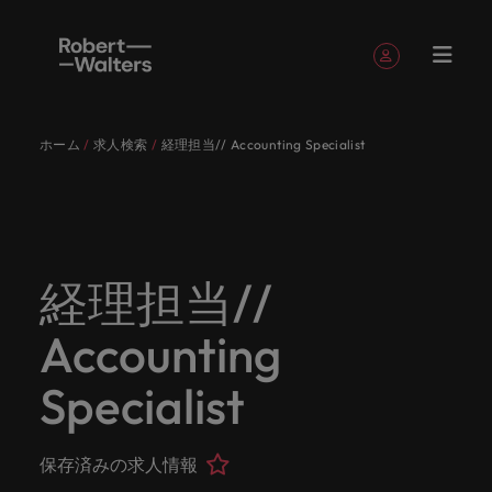
簡単登録
個人情報
ホーム
求人検索
経理担当// Accounting Specialist
English
求人
転職希望
採用担当
お役立ち
会社概要
お問い合
経理/財
転職アド
人材紹介
Eブック＆
当社のス
国内拠点
アウトソ
海外拠点
日本に帰
投資家情
メーカー
転職ア
タレン
ヘルスケ
Japanese
キャリア相談
キャリア相談
キャリア相談
キャリア相談
キャリア相談
キャリア相談
採用担当者の方
採用担当者の方
採用担当者の方
採用担当者の方
採用担当者の方
採用担当者の方
者
者
コンテン
わせ
務
バイス
ホワイト
トーリー
ーシング
国して働
報
（電気/
ドバイ
ト・アド
ア
ログイン
マイ・アプリケーション
求人
各業界の
ロバー
正社員採
東京
アフリカ
ツ
ペーパー
くなら
電子/機
ス
バイザリ
各業界のスペシャリストがあなたの声に耳を傾け、
経理/財務
外資系・
当社の歴
ロバー
ヘルスケ
用
スペシャ
45以上の
当社は各
ト・ウォ
当社はグ
採用代行
ロ
械）
ー
フォローする
保存済みの求人情報とアラート
分野につ
日系グロ
史やミッ
大阪
オーストラリア
ト・ウォ
ア分野に
国内のグローバル企業からベンチャー企業まで、さ
最新の調査
あなたの
あなたの
（RPO）
リストが
業界に精
企業のニ
採用担当
ルターズ
ローバル
転職希望者
バ
いてご紹
ーバル企
エグゼク
ション・
ルター
ついてご
やレポー
海外経験
キャリア
まざまな企業にご紹介します。共にキャリアの新た
経理担当//
メーカー
あなたの
通したプ
ーズに合
者や転職
は「企
でありな
45以上の業界に精通したプロが、正社員、派遣社
マーケッ
ー
ベルギー
介しま
業への
ティブサ
価値観を
ズ・グル
紹介しま
ト、知見を
アウトソ
を日本で
をサポー
（電気/電
な一章を開きましょう。
サインアウト
ト・イン
声に耳を
ロが、正
った迅速
希望者の
業」そし
がら、日
員、契約社員など雇用形態を問わず、あなたのスキ
ト・
す。
『転職ア
ーチ
ご紹介し
ープの最
す。
採用担当者
ご紹介しま
ーシング
活かして
トしま
子/機械）
Accounting
テリジェ
カナダ
傾け、国
社員、派
かつ効率
方に向け
て「働く
本に根ざ
ルが活きる場所へと導きます。
ウ
ドバイ
ます。
新の投資
す。
みません
す。
当社は各企業のニーズに合った迅速かつ効率的な採
求人を見る
分野につ
ンス
インター
内のグロ
遣社員、
的な採用
た最新情
人」のス
したビジ
ス』を掲
家情報を
ォ
か？
いてご紹
用ソリューションを提供しており、国内のグローバ
チリ
お役立ちコンテンツ
Specialist
詳しく見る
ナショナ
載してお
ご覧いた
ーバル企
契約社員
ソリュー
報や市場
トーリー
ネスを展
ル
介しま
人材育成
ル企業からベンチャー企業まで、さまざまな企業よ
ポッドキ
採用ア
採用担当者や転職希望者の方に向けた最新情報や市
ル・キャ
ります。
だけま
業からベ
など雇用
ションを
トレン
を大切に
開してい
経理/財務
す。
タ
中国
り高い信頼を獲得しています。各種サービスやリソ
ャスト
ドバイ
リア・マ
場トレンド、アイデアをお届けします。
す。
会社概要
女性リー
ンチャー
形態を問
提供して
ド、アイ
していま
ます。ぜ
ー
転職アドバイス
ースをぜひご覧ください。
ネジメン
ス
保存済みの求人情報
フランス
ダーシッ
ロバート・ウォルターズは「企業」そして「働く
ビジネスリ
キャリア
お知り合
企業ま
わず、あ
おり、国
デアをお
す。
ひ採用に
ズ
人事
金融
法務/コ
すべて見る
ト
メーカー（電気/電子/機械）
プ推進プ