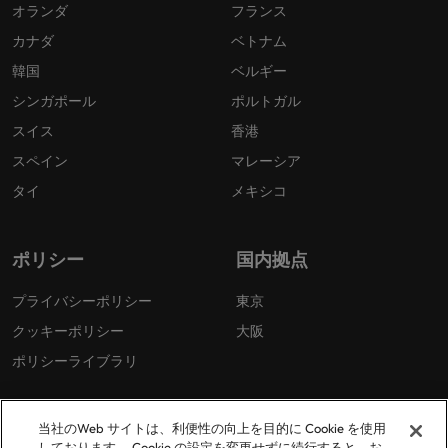
オランダ
フランス
カナダ
ベトナム
韓国
ベルギー
シンガポール
ポルトガル
スイス
香港
スペイン
マレーシア
タイ
メキシコ
ポリシー
国内拠点
プライバシーポリシー
東京
クッキーポリシー
大阪
ポリシーライブラリ
当社のWeb サイトは、利便性の向上を目的に Cookie を使用
しております。 Cookie の設定を変更せずに続行すると、お