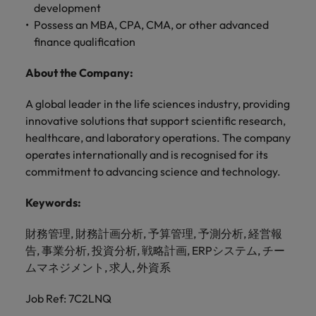
development
Possess an MBA, CPA, CMA, or other advanced
finance qualification
About the Company:
A global leader in the life sciences industry, providing
innovative solutions that support scientific research,
healthcare, and laboratory operations. The company
operates internationally and is recognised for its
commitment to advancing science and technology.
Keywords:
財務管理, 財務計画分析, 予算管理, 予測分析, 経営報
告, 事業分析, 投資分析, 戦略計画, ERPシステム, チー
ムマネジメント, 求人, 外資系
Job Ref: 7C2LNQ