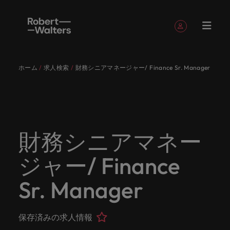
簡単登録
個人情報
ホーム
求人検索
財務シニアマネージャー/ Finance Sr. Manager
English
求人
転職希望
採用担当
お役立ち
会社概要
お問い合
経理/財
転職アド
人材紹介
Eブック＆
当社のス
国内拠点
アウトソ
海外拠点
日本に帰
投資家情
メーカー
転職ア
タレン
ヘルスケ
Japanese
キャリア相談
キャリア相談
キャリア相談
キャリア相談
キャリア相談
キャリア相談
採用担当者の方
採用担当者の方
採用担当者の方
採用担当者の方
採用担当者の方
採用担当者の方
者
者
コンテン
わせ
務
バイス
ホワイト
トーリー
ーシング
国して働
報
（電気/
ドバイ
ト・アド
ア
ログイン
マイ・アプリケーション
求人
各業界の
ロバー
正社員採
東京
アフリカ
ツ
ペーパー
くなら
電子/機
ス
バイザリ
各業界のスペシャリストがあなたの声に耳を傾け、
経理/財務
外資系・
当社の歴
ロバー
ヘルスケ
用
スペシャ
45以上の
当社は各
ト・ウォ
当社はグ
採用代行
ロ
械）
ー
フォローする
保存済みの求人情報とアラート
分野につ
日系グロ
史やミッ
大阪
オーストラリア
ト・ウォ
ア分野に
国内のグローバル企業からベンチャー企業まで、さ
最新の調査
あなたの
あなたの
（RPO）
リストが
業界に精
企業のニ
採用担当
ルターズ
ローバル
転職希望者
バ
いてご紹
ーバル企
エグゼク
ション・
ルター
ついてご
やレポー
海外経験
キャリア
まざまな企業にご紹介します。共にキャリアの新た
財務シニアマネー
メーカー
あなたの
通したプ
ーズに合
者や転職
は「企
でありな
45以上の業界に精通したプロが、正社員、派遣社
マーケッ
ー
ベルギー
介しま
業への
ティブサ
価値観を
ズ・グル
紹介しま
ト、知見を
アウトソ
を日本で
をサポー
（電気/電
な一章を開きましょう。
サインアウト
ト・イン
声に耳を
ロが、正
った迅速
希望者の
業」そし
がら、日
員、契約社員など雇用形態を問わず、あなたのスキ
ト・
す。
『転職ア
ーチ
ご紹介し
ープの最
す。
採用担当者
ご紹介しま
ーシング
活かして
トしま
子/機械）
ジャー/ Finance
テリジェ
カナダ
傾け、国
社員、派
かつ効率
方に向け
て「働く
本に根ざ
ルが活きる場所へと導きます。
ウ
ドバイ
ます。
新の投資
す。
みません
す。
当社は各企業のニーズに合った迅速かつ効率的な採
求人を見る
分野につ
ンス
インター
内のグロ
遣社員、
的な採用
た最新情
人」のス
したビジ
ス』を掲
家情報を
ォ
か？
いてご紹
用ソリューションを提供しており、国内のグローバ
チリ
お役立ちコンテンツ
Sr. Manager
詳しく見る
ナショナ
載してお
ご覧いた
ーバル企
契約社員
ソリュー
報や市場
トーリー
ネスを展
ル
介しま
人材育成
ル企業からベンチャー企業まで、さまざまな企業よ
ポッドキ
採用ア
採用担当者や転職希望者の方に向けた最新情報や市
ル・キャ
ります。
だけま
業からベ
など雇用
ションを
トレン
を大切に
開してい
経理/財務
す。
タ
中国
り高い信頼を獲得しています。各種サービスやリソ
ャスト
ドバイ
リア・マ
場トレンド、アイデアをお届けします。
す。
会社概要
女性リー
ンチャー
形態を問
提供して
ド、アイ
していま
ます。ぜ
ー
転職アドバイス
ースをぜひご覧ください。
ネジメン
ス
保存済みの求人情報
フランス
ダーシッ
ロバート・ウォルターズは「企業」そして「働く
ビジネスリ
キャリア
お知り合
企業ま
わず、あ
おり、国
デアをお
す。
ひ採用に
ズ
人事
金融
法務/コ
すべて見る
ト
メーカー（電気/電子/機械）
プ推進プ