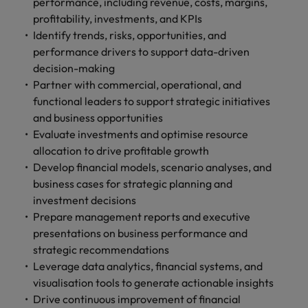
します。
performance, including revenue, costs, margins,
ジェンス
ケティン
進プログラム
「体験」で差がつく時代の採用戦略
る
カナダ
ポルトガル
す。
よくあるご質問
み
き
IT
グ、ITに
profitability, investments, and KPIs
ロバー
シンガポール
ま
いたるま
人材育成
転職アドバイス
ト・ウォ
Identify trends, risks, opportunities, and
チリ
当社は
シンガポール
せ
IT
税務/監
エネルギ
で、多岐
ルターズ
英国大学院卒トップリーダーに学ぶ
ESG活動
performance drivers to support data-driven
採用アドバイス
韓国
税務/監査保証
ん
にわたる
査保証
ー
は「企
を通して
中国
韓国
グローバルキャリア
decision-making
採用・転職市場動向2026：サプラ
IT分野に
専門分野
か？
業」そし
スペイン
世界中の
ついてご
Partner with commercial, operational, and
イチェーン、物流、購買
税務/監査
エネルギ
を取り扱
て「働く
人々や環
フランス
スペイン
エネルギー
紹介しま
保証分野
ー分野に
functional leaders to support strategic initiatives
転職アドバイス
っていま
人」のス
スイス
境に貢献
す。
について
ついてご
and business opportunities
女性管理職を取り巻く現状と求めら
す。
詳
トーリー
していま
採用アドバイス
ドイツ
スイス
ご紹介し
紹介しま
台湾
Evaluate investments and optimise resource
れる人物像とは？管理職になるメリ
を大切に
し
す。
デジタル
採用・転職市場動向2026：エネル
ます。
す。
していま
allocation to drive profitable growth
ットも紹介
く
香港
英文履歴
台湾
ギー、インフラ
タイ
す。
Develop financial models, scenario analyses, and
見
書メーカ
デジタル
リテー
化学
リテール/小売
business cases for strategic planning and
インドネシア
タイ
る
オランダ
ー
ル/小売
ロバート・ウォルターズで働く
investment decisions
よくある
デジタル
化学分野
フォーム
アイルランド
中東
オランダ
Prepare management reports and executive
ご質問
分野につ
について
リテール/
化学
ロバート・ウォルターズ・ジャパンで
に簡単入
いてご紹
ご紹介し
presentations on business performance and
小売分野
働きませんか？
力をする
マイアカ
イギリス
イタリア
中東
介しま
ます。
について
strategic recommendations
だけで、
ウントに
す。
自動車
ご紹介し
Leverage data analytics, financial systems, and
アメリカ
詳しく見る
英文履歴
関するよ
インド
イギリス
ます。
visualisation tools to generate actionable insights
書を作る
くある質
ベトナム
ことがで
問をご覧
Drive continuous improvement of financial
日本
アメリカ
秘書/ビジネスサポート