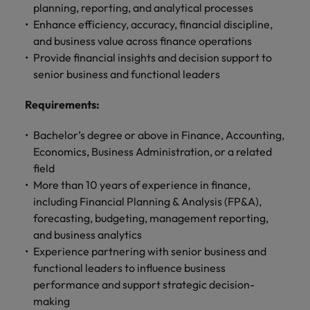
きます。
くださ
自動車
秘書/ビ
M&A ア
planning, reporting, and analytical processes
い。
ジネスサ
ドバイザ
マレーシア
Enhance efficiency, accuracy, financial discipline,
ベトナム
自動車分
M&A アドバイザリー & コンサルティング
ポート
リー & コ
and business value across finance operations
野につい
ンサルテ
Provide financial insights and decision support to
てご紹介
秘書/ビジ
ィング
します。
senior business and functional leaders
ネスサポ
ート分野
M&A アド
Requirements
:
について
バイザリ
ご紹介し
ー & コン
Bachelor’s degree or above in Finance, Accounting,
ます。
サルティ
Economics, Business Administration, or a related
ング分野
field
について
ご紹介し
More than 10 years of experience in finance,
ます。
including Financial Planning & Analysis (FP&A),
forecasting, budgeting, management reporting,
and business analytics
Experience partnering with senior business and
functional leaders to influence business
performance and support strategic decision-
making