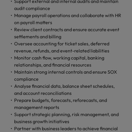
します。
Support external and internal audits and maintain
ジェンス
ケティン
進プログラム
「体験」で差がつく時代の採用戦略
る
カナダ
ポルトガル
す。
よくあるご質問
み
き
IT
グ、ITに
audit compliance
ロバー
シンガポール
ま
いたるま
人材育成
転職アドバイス
ト・ウォ
Manage payroll operations and collaborate with HR
チリ
当社は
シンガポール
せ
IT
税務/監
エネルギ
で、多岐
ルターズ
英国大学院卒トップリーダーに学ぶ
ESG活動
採用アドバイス
on payroll matters
韓国
税務/監査保証
ん
にわたる
査保証
ー
は「企
を通して
中国
韓国
グローバルキャリア
採用・転職市場動向2026：サプラ
Review client contracts and ensure accurate event
IT分野に
専門分野
か？
業」そし
スペイン
世界中の
ついてご
イチェーン、物流、購買
settlements and billing
税務/監査
エネルギ
を取り扱
て「働く
人々や環
フランス
スペイン
エネルギー
紹介しま
保証分野
ー分野に
転職アドバイス
Oversee accounting for ticket sales, deferred
っていま
人」のス
スイス
境に貢献
す。
について
ついてご
女性管理職を取り巻く現状と求めら
revenue, refunds, and event-related liabilities
す。
詳
トーリー
していま
採用アドバイス
ドイツ
スイス
ご紹介し
紹介しま
台湾
れる人物像とは？管理職になるメリ
Monitor cash flow, working capital, banking
を大切に
し
す。
デジタル
採用・転職市場動向2026：エネル
ます。
す。
していま
ットも紹介
relationships, and financial resources
く
香港
英文履歴
台湾
ギー、インフラ
タイ
す。
Maintain strong internal controls and ensure SOX
見
書メーカ
デジタル
リテー
化学
リテール/小売
インドネシア
compliance
タイ
る
オランダ
ー
ル/小売
ロバート・ウォルターズで働く
よくある
Analyse financial data, balance sheet schedules,
デジタル
化学分野
フォーム
アイルランド
中東
オランダ
ご質問
and account reconciliations
分野につ
について
リテール/
化学
ロバート・ウォルターズ・ジャパンで
に簡単入
いてご紹
ご紹介し
Prepare budgets, forecasts, reforecasts, and
小売分野
働きませんか？
力をする
マイアカ
イギリス
イタリア
中東
介しま
ます。
について
management reports
だけで、
ウントに
す。
自動車
ご紹介し
Support strategic planning, risk management, and
アメリカ
詳しく見る
英文履歴
関するよ
インド
イギリス
ます。
business growth initiatives
書を作る
くある質
ベトナム
ことがで
問をご覧
Partner with business leaders to achieve financial
日本
アメリカ
秘書/ビジネスサポート