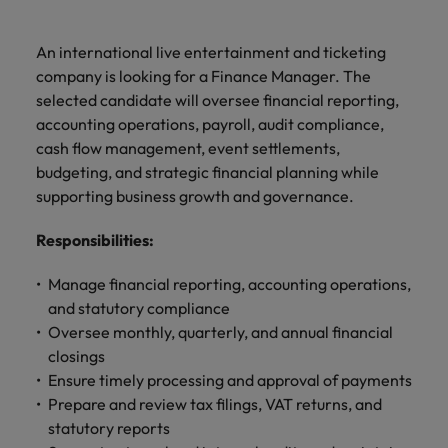
ーダーや採
パートナ
多様性、
人」のストーリーを大切にしています。
効果的な
相談
い紹介キ
で、さま
なたのス
内のグロ
届けしま
関してご
詳しく見る
で
お問い合わせ
ンプライ
ドイツ
ログラム
詳しく見
人事分野
用のエキス
金融分野
日本に帰国して働くなら
採用活動
ーシップ
平等性、
派遣・契
ャンペー
ざまな企
キルが活
ーバル企
す。
相談くだ
働
当社はグローバルでありながら、日本に根ざしたビ
アンス
あなたの
について
パートを招
について
詳しく見る
る
を行うた
約社員採
An international live entertainment and ticketing
インクル
Eブック＆ホワイトペーパー
ン
ヘルスケア
業にご紹
きる場所
業からベ
さい。
香港
く
ジネスを展開しています。ぜひ採用に関してご相談
将来のキ
当社がパ
人材紹介
ご紹介し
いたポッド
ご紹介し
めのリソ
すべて見
用
法務/コン
company is looking for a Finance Manager. The
ージョン
介しま
へと導き
ンチャー
ャリアを
ートナー
ください。
キャリア相談
ます。
キャストシ
ます。
ロバー
ースやア
プライア
る
国内拠点
インドネシア
ロ
selected candidate will oversee financial reporting,
す。共に
ます。
企業ま
プロに相
シップを
リーズ
当社のストーリー
ト・ウォ
多様性や
ドバイス
転職アドバイス
正社員採用
派遣・契約社員採用
ンス分野
人事
問い合わ
バ
accounting operations, payroll, audit compliance,
国内拠点問い合わせ先
談しませ
結んでい
キャリア
で、さま
「Powering
ルターズ
平等性が
をご紹介
アイルランド
について
詳しく見
せ先
ー
お知り合い紹介キャンペーン
んか？
る人々や
cash flow management, event settlements,
Potential」
の新たな
ざまな企
にお知り
大切にさ
します。
ご紹介し
エグゼクティブサーチ
ト・
る
投資家情報
組織につ
をお楽しみ
budgeting, and strategic financial planning while
ポッドキャスト
イタリア
合いを紹
れ、すべ
金融
一章を開
業より高
ます。
国内拠点
いてご紹
ウ
ください。
介して転
ての人が
supporting business growth and governance.
きましょ
い信頼を
インターナショナル・
給与調査
介しま
インド
ォ
職をサポ
尊重され
キャリア・マネジメン
う。
獲得して
パートナーシップ
マーケテ
サプライ
営業
東京
す。
大阪
採用アドバイス
法務/コンプライアンス
ル
ートしま
る環境作
Responsibilities
:
ト
ウェビナ
給与調
います。
日本
ィング
チェー
せんか？
りのため
タ
求人を見
営業分野
当社の専門分野
ー
査
各種サー
ン/物流/
に当社は
海外拠点
ー
Manage financial reporting, accounting operations,
アウトソーシング
について
多様性、平等性、インクルージョン
る
マーケテ
マレーシア
ウェビナー
マーケティング
ビスやリ
取り組ん
購買
業界の専門
あなたの
ズ・
ご紹介し
and statutory compliance
ィング分
給与調査
当社の専
ソースを
でいま
家が情報や
業界の採
英文履歴書メーカー
ます。
ジ
アフリカ
メキシコ
野につい
メキシコ
Oversee monthly, quarterly, and annual financial
採用代行（RPO）
門分野
アウトソーシング
サプライ
す。
ぜひご覧
あなたの
最新のトレ
用・給与
企業と転職者ストーリー
給与調査
てご紹介
ャ
サプライチェーン/物流/購買
closings
チェーン/
業界の採
ンドをシェ
動向を詳
くださ
ニュージーランド
経理/財務
オーストラリア
します。
ニュージーランド
パ
物流/購買
Ensure timely processing and approval of payments
タレント・アドバイザリー
用・給与
アします。
しく解説
から金
転職アドバイス
い。
企業と転
ESG・社
ン
分野につ
Prepare and review tax filings, VAT returns, and
ESG・社会貢献への取り組み
動向を詳
フィリピン
します。
融、人
営業
ベルギー
フィリピン
MBAホルダーのキャリア形成につい
職者スト
会貢献へ
いてご紹
で
statutory reports
しく解説
採用アドバイス
詳しく見
マーケット・インテリ
事、マー
女性リーダーシップ推
て
介しま
ーリー
の取り組
働
ポルトガル