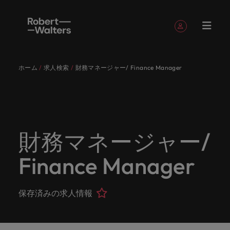
簡単登録
個人情報
ホーム
求人検索
財務マネージャー/ Finance Manager
English
求人
転職希望
採用担当
お役立ち
会社概要
お問い合
経理/財
転職アド
人材紹介
Eブック＆
当社のス
国内拠点
アウトソ
海外拠点
日本に帰
投資家情
メーカー
転職ア
タレン
ヘルスケ
Japanese
キャリア相談
キャリア相談
キャリア相談
キャリア相談
キャリア相談
キャリア相談
採用担当者の方
採用担当者の方
採用担当者の方
採用担当者の方
採用担当者の方
採用担当者の方
者
者
コンテン
わせ
務
バイス
ホワイト
トーリー
ーシング
国して働
報
（電気/
ドバイ
ト・アド
ア
ログイン
マイ・アプリケーション
求人
各業界の
ロバー
正社員採
東京
アフリカ
ツ
ペーパー
くなら
電子/機
ス
バイザリ
各業界のスペシャリストがあなたの声に耳を傾け、
経理/財務
外資系・
当社の歴
ロバー
ヘルスケ
用
スペシャ
45以上の
当社は各
ト・ウォ
当社はグ
採用代行
ロ
械）
ー
フォローする
保存済みの求人情報とアラート
分野につ
日系グロ
史やミッ
大阪
オーストラリア
ト・ウォ
ア分野に
国内のグローバル企業からベンチャー企業まで、さ
最新の調査
あなたの
あなたの
（RPO）
リストが
業界に精
企業のニ
採用担当
ルターズ
ローバル
転職希望者
バ
いてご紹
ーバル企
エグゼク
ション・
ルター
ついてご
やレポー
海外経験
キャリア
まざまな企業にご紹介します。共にキャリアの新た
財務マネージャー/
メーカー
あなたの
通したプ
ーズに合
者や転職
は「企
でありな
45以上の業界に精通したプロが、正社員、派遣社
マーケッ
ー
ベルギー
介しま
業への
ティブサ
価値観を
ズ・グル
紹介しま
ト、知見を
アウトソ
を日本で
をサポー
（電気/電
な一章を開きましょう。
サインアウト
ト・イン
声に耳を
ロが、正
った迅速
希望者の
業」そし
がら、日
員、契約社員など雇用形態を問わず、あなたのスキ
ト・
す。
『転職ア
ーチ
ご紹介し
ープの最
す。
採用担当者
ご紹介しま
ーシング
活かして
トしま
子/機械）
Finance Manager
テリジェ
カナダ
傾け、国
社員、派
かつ効率
方に向け
て「働く
本に根ざ
ルが活きる場所へと導きます。
ウ
ドバイ
ます。
新の投資
す。
みません
す。
当社は各企業のニーズに合った迅速かつ効率的な採
求人を見る
分野につ
ンス
インター
内のグロ
遣社員、
的な採用
た最新情
人」のス
したビジ
ス』を掲
家情報を
ォ
か？
いてご紹
用ソリューションを提供しており、国内のグローバ
チリ
お役立ちコンテンツ
詳しく見る
ナショナ
載してお
ご覧いた
ーバル企
契約社員
ソリュー
報や市場
トーリー
ネスを展
ル
介しま
人材育成
ル企業からベンチャー企業まで、さまざまな企業よ
ポッドキ
採用ア
採用担当者や転職希望者の方に向けた最新情報や市
保存済みの求人情報
ル・キャ
ります。
だけま
業からベ
など雇用
ションを
トレン
を大切に
開してい
経理/財務
す。
タ
中国
り高い信頼を獲得しています。各種サービスやリソ
ャスト
ドバイ
リア・マ
場トレンド、アイデアをお届けします。
す。
会社概要
女性リー
ンチャー
形態を問
提供して
ド、アイ
していま
ます。ぜ
ー
転職アドバイス
ースをぜひご覧ください。
ネジメン
ス
フランス
ダーシッ
ロバート・ウォルターズは「企業」そして「働く
ビジネスリ
キャリア
お知り合
企業ま
わず、あ
おり、国
デアをお
す。
ひ採用に
ズ
人事
金融
法務/コ
すべて見る
ト
メーカー（電気/電子/機械）
プ推進プ