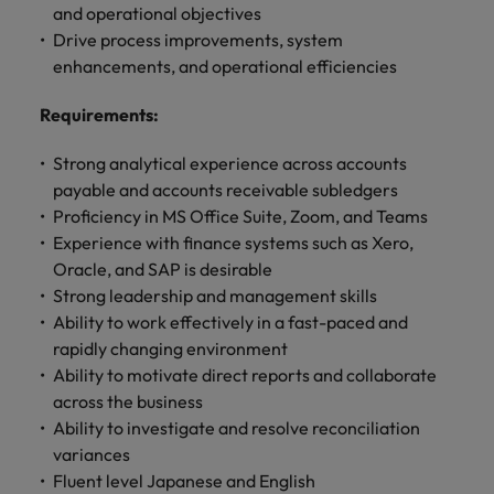
きます。
くださ
自動車
秘書/ビ
M&A ア
and operational objectives
い。
ジネスサ
ドバイザ
マレーシア
ベトナム
Drive process improvements, system
自動車分
M&A アドバイザリー & コンサルティング
ポート
リー & コ
enhancements, and operational efficiencies
野につい
ンサルテ
てご紹介
秘書/ビジ
Requirements
:
ィング
します。
ネスサポ
ート分野
M&A アド
Strong analytical experience across accounts
について
バイザリ
payable and accounts receivable subledgers
ご紹介し
ー & コン
Proficiency in MS Office Suite, Zoom, and Teams
ます。
サルティ
Experience with finance systems such as Xero,
ング分野
Oracle, and SAP is desirable
について
ご紹介し
Strong leadership and management skills
ます。
Ability to work effectively in a fast-paced and
rapidly changing environment
Ability to motivate direct reports and collaborate
across the business
Ability to investigate and resolve reconciliation
variances
Fluent level Japanese and English