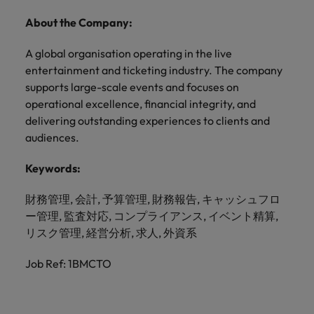
About the Company:
A global organisation operating in the live
entertainment and ticketing industry. The company
supports large-scale events and focuses on
operational excellence, financial integrity, and
delivering outstanding experiences to clients and
audiences.
Keywords:
財務管理, 会計, 予算管理, 財務報告, キャッシュフロ
ー管理, 監査対応, コンプライアンス, イベント精算,
リスク管理, 経営分析, 求人, 外資系
Job Ref: 1BMCTO