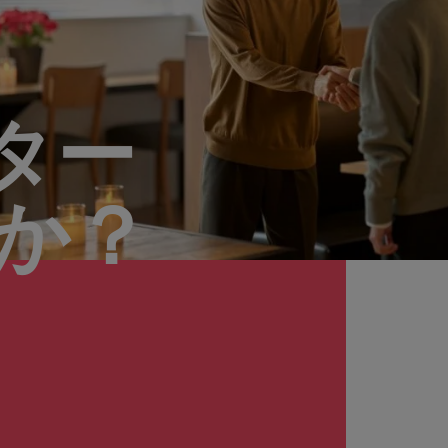
ター
んか？