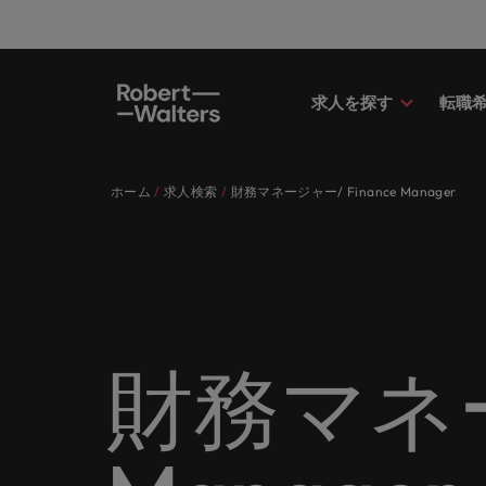
求人を探す
転職
求人
転職希望者
採用担当者
お役立ちコンテンツ
会社概要
お問い合わせ
経理/
転職ア
人材紹
Eブッ
当社の
国内拠
キャリア相談
キャリア相談
キャリア相談
キャリア相談
キャリア相談
キャリア相談
採用担当者の方
採用担当者の方
採用担当者の方
採用担当者の方
採用担当者の方
採用担当者の方
ホーム
求人検索
財務マネージャー/ Finance Manager
求人
経理/
外資系
最新の
当社の
各業界のスペシャリストがあなたの
45以上の業界に精通したプロが、
当社は各企業のニーズに合った迅速
採用担当者や転職希望者の方に向け
ロバート・ウォルターズは「企業」
当社はグローバルでありながら、日
正社員
東京
アドバ
ます。
介しま
各業界のスペシャリストがあなたの声に耳を傾け、国内
声に耳を傾け、国内のグローバル企
正社員、派遣社員、契約社員など雇
かつ効率的な採用ソリューションを
た最新情報や市場トレンド、アイデ
そして「働く人」のストーリーを大
本に根ざしたビジネスを展開してい
う。
エグゼ
大阪
業からベンチャー企業まで、さまざ
用形態を問わず、あなたのスキルが
提供しており、国内のグローバル企
アをお届けします。
切にしています。
ます。ぜひ採用に関してご相談くだ
転職希望者
人事
キャリ
ポッド
パート
まな企業にご紹介します。共にキャ
活きる場所へと導きます。
業からベンチャー企業まで、さまざ
さい。
45以上の業界に精通したプロが、正社員、派遣社員、契
求人を見る
インタ
すべて見る
詳しく見る
リアの新たな一章を開きましょう。
まな企業より高い信頼を獲得してい
人事分
あなた
ビジネ
当社が
採用担当者
メント
詳しく見る
国内拠点問い合わせ先
詳しく見る
ます。各種サービスやリソースをぜ
ません
を招い
人々や
当社は各企業のニーズに合った迅速かつ効率的な採用ソ
求人を見る
派遣・
財務マネージ
ひご覧ください。
経理/財務
「Powe
います。各種サービスやリソースをぜひご覧ください。
お役立ちコンテンツ
さい。
転職アドバイス
マーケ
給与調
採用担当者や転職希望者の方に向けた最新情報や市場ト
詳しく見る
詳しく見る
企業と
メーカー（電気/電子/機械）
マーケ
あなた
会社概要
ウェビ
すべて見る
す。
解説し
ロバー
日本に帰国して働くなら
ロバート・ウォルターズは「企業」そして「働く人」の
人材紹介
業界の
て「働