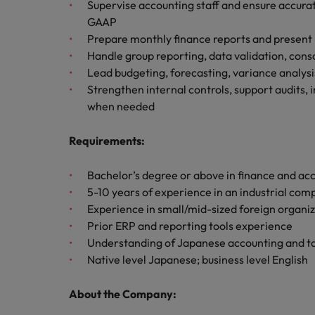
チリ
Supervise accounting staff and ensure accur
「体験」で差がつく時代の採用
GAAP
税務/監査保証
中国
Prepare monthly finance reports and present
Handle group reporting, data validation, cons
フランス
エネルギー
Lead budgeting, forecasting, variance analys
Strengthen internal controls, support audits,
転職アドバイス
ドイツ
when needed
英国大学院卒トップリーダーに
デジタル
香港
採用アドバイス
Requirements
:
採用・転職市場動向2026：
リテール/小売
インドネシア
ロバート・ウォルターズで働く
Bachelor’s degree or above in finance and ac
アイルランド
5-10 years of experience in an industrial com
化学
ロバート・ウォルターズ・ジャパンで
Experience in small/mid-sized foreign organi
イタリア
働きませんか？
転職アドバイス
Prior ERP and reporting tools experience
自動車
女性管理職を取り巻く現状と求
Understanding of Japanese accounting and t
インド
詳しく見る
採用アドバイス
Native level Japanese; business level English
採用・転職市場動向2026：エ
日本
秘書/ビジネスサポート
About the Company:
マレーシア