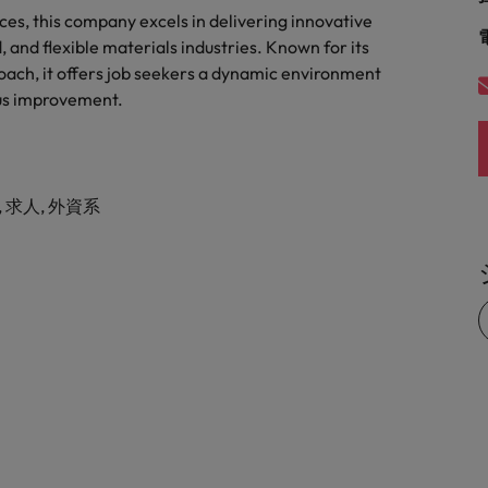
es, this company excels in delivering innovative
, and flexible materials industries. Known for its
ch, it offers job seekers a dynamic environment
ous improvement.
 求人, 外資系