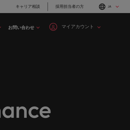
キャリア相談
採用担当者の方
JA
English
Japanese
マイアカウント
お問い合わせ
転職アドバイス
採用アドバイス
タレント・アドバイザリー
ヘルスケア
簡単登録
個人情報
MBAホルダーのキ
「体験」で差がつ
してみま
ます。
ープの最
野につい
ヘルスケア分野についてご紹介します。
イルランド
マーケット・インテリジェンス
韓国
ャリア形成につい
く時代の採用戦略
ます。
ご紹介します。共にキャリアの新たな一章を開きましょ
て
ログイン
マイ・アプリケーション
タリア
人材育成
スペイン
ン
ージョン
法務/コンプライアンス
と導きます。
転職アドバイス
採用アドバイス
ンド
女性リーダーシップ推進プログラム
スイス
フォローする
保存済みの求人情報とアラ
り合いを
リソース
すべての
。
法務/コンプライアンス分野についてご紹
英国大学院卒トッ
採用・転職市場動
ート
ロバート・ウォルターズで
本
台湾
んか？
に当社は
介します。
チャー企業まで、さまざまな企業より高い信頼を獲得して
プリーダーに学ぶ
向2026：サプライ
働く
ance
グローバルキャリ
チェーン、物流、
レーシア
サインアウト
タイ
営業
ア
購買
ロバート・ウォルターズ・ジ
み
キシコ
オランダ
ャパンで働きませんか？
ケティン
野につい
営業分野についてご紹介します。
転職アドバイス
採用アドバイス
たる専門
の人々や
ュージーランド
中東
詳しく見る
女性管理職を取り
採用・転職市場動
を詳しく