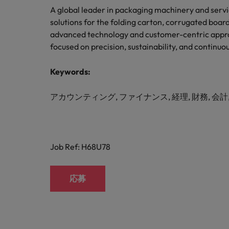
M&A アドバイザリー & コンサルティング
A global leader in packaging machinery and servic
solutions for the folding carton, corrugated board
advanced technology and customer-centric approa
focused on precision, sustainability, and continu
Keywords:
アカウンティング, ファイナンス, 経理, 財務, 会計,
Job Ref: H68U78
応募