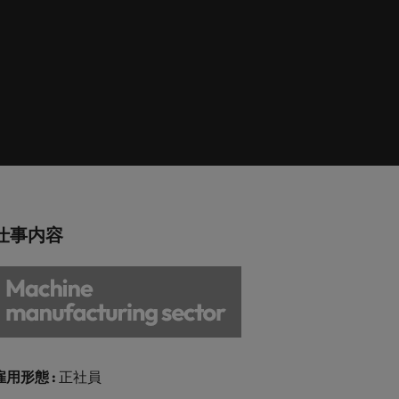
巻く現状と求めら
向2026：エネルギ
ィリピン
イギリス
エネルギー
リア・マネジメント
れる人物像とは？
ー、インフラ
ルトガル
アメリカ
介しま
エネルギー分野についてご紹介します。
管理職になるメリ
ットも紹介
ンガポール
ベトナム
化学
介しま
化学分野についてご紹介します。
M&A アドバイザリー & コンサルテ
仕事内容
ィング
いてご紹
ログラム
M&A アドバイザリー & コンサルティング
分野についてご紹介します。
雇用形態 :
正社員