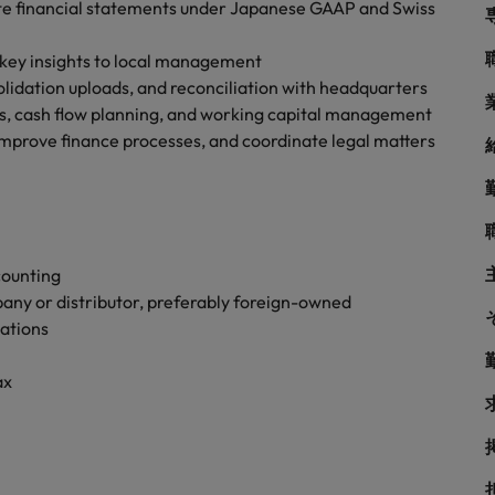
シンガポール
ate financial statements under Japanese GAAP and Swiss
戦略
韓国
 key insights to local management
olidation uploads, and reconciliation with headquarters
スペイン
is, cash flow planning, and working capital management
 improve finance processes, and coordinate legal matters
スイス
学ぶグローバルキャリア
台湾
サプライチェーン、物流、購買
タイ
counting
オランダ
pany or distributor, preferably foreign-owned
zations
中東
められる人物像とは？管理職になるメリットも紹介
ax
イギリス
ネルギー、インフラ
アメリカ
ベトナム