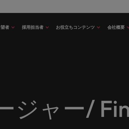
希望者
採用担当者
お役立ちコンテンツ
会社概要
財務
ドバイス
介
ク＆ホワイトペーパー
ストーリー
点
アウトソーシング
海外拠点
日本に帰国して働くなら
転職アドバイス
投資家情報
メーカー（電気/電子/機械）
財務分野についてご紹介します。
・日系グローバル企業への『転職
調査やレポート、知見をご紹介し
歴史やミッション・価値観をご紹
あなたの海外経験を日本で活か
あなたのキャリアをサポートし
ロバート・ウォルターズ・グル
メーカー（電気/電子/機械）分
採用
採用代行（RPO）
アフリカ
ア
イス』を掲載しております。
す。
せんか？
新の投資家情報をご覧いただけ
てご紹介します。
のグローバル企業からベンチャー企業まで、さまざまな企業に
クティブサーチ
アウトソーシング
オーストラリア
イ
ア相談
キャスト
ナーシップ
お知り合い紹介キャンペー
採用アドバイス
多様性、平等性、インクル
金融
約社員など雇用形態を問わず、あなたのスキルが活きる場所へ
ーナショナル・キャリア・マネジ
ベルギー
イ
野についてご紹介します。
の将来のキャリアをプロに相談し
スリーダーや採用のエキスパート
パートナーシップを結んでいる
ロバート・ウォルターズにお知
効果的な採用活動を行うための
多様性や平等性が大切にされ、
金融分野についてご紹介します
カナダ
日
か？
たポッドキャストシリーズ
組織についてご紹介します。
紹介して転職をサポートしませ
やアドバイスをご紹介します。
人が尊重される環境作りのため
リューションを提供しており、国内のグローバル企業からベン
契約社員採用
ャー/ Fin
ring Potential」をお楽しみくだ
取り組んでいます。
チリ
マ
ティング
査
当社の専門分野
サプライチェーン/物流/購買
レンド、アイデアをお届けします。
転職者ストーリー
ESG・社会貢献への取り組
中国
メ
ティング分野についてご紹介しま
の業界の採用・給与動向を詳しく
経理/財務から金融、人事、マー
サプライチェーン/物流/購買分
ナー
給与調査
ます。
ト・ウォルターズは「企業」そし
グ、ITにいたるまで、多岐にわ
当社はESG活動を通して世界中
てご紹介します。
ストーリーを大切にしています。
フランス
ニ
専門家が情報や最新のトレンドを
く人」のストーリーを大切にして
分野を取り扱っています。
あなたの業界の採用・給与動向
環境に貢献しています。