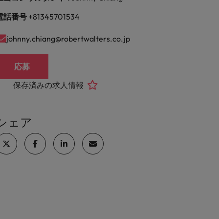
電話番号
+81345701534
johnny.chiang@robertwalters.co.jp
応募
保存済みの求人情報
シェア