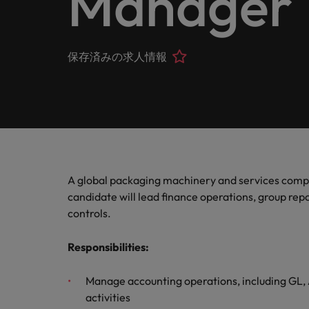
Manager
ヘルスケア
お問い合わせ
シェア
います
詳しく見る
IT
Eブック＆ホワイトペーパー
当社はグローバルでありながら、日本に根ざしたビジネ
キャリア相談
正社員採用
英文履
IT分
人事
よくあ
国内拠点問い合わせ先
保存済みの求人情報
フォー
当社のストーリー
エグゼクティブサーチ
転職アドバイス
お知り合い紹介キャンペーン
履歴書
マイア
ご覧く
金融
アウトソーシング
国内拠点
デジタ
投資家情報
ポッドキャスト
給与調査
デジタ
採用代行（RPO）
東京
法務/コンプライアンス
パートナーシップ
採用アドバイス
当社の専門分野
タレント・アドバイザリー
海外拠点
自動車
マーケティング
A global packaging machinery and services compa
多様性、平等性、インクルージョン
ウェビナー
英文履歴書メーカー
自動車
マーケット・インテリジェンス
アフリカ
candidate will lead finance operations, group rep
サプライチェーン/物流/購買
controls.
企業と転職者ストーリー
人材育成
オーストラリア
給与調査
Responsibilities
:
営業
ベルギー
ESG・社会貢献への取り組み
転職アドバイス
Manage accounting operations, including GL, A
カナダ
MBAホルダーのキャリア形成
IT
activities
よくあるご質問
採用アドバイス