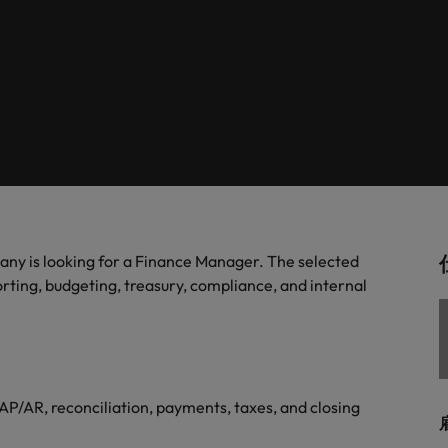
します。
。
解説します。
ドイツ
フ
税務/監査保証
スを展開しています。ぜひ採用に関してご相談ください。
インターナショナル・キャ
歴書メーカー
香港
ポ
野についてご紹介します。
税務/監査保証分野についてご紹
るご質問
ムに簡単入力をするだけで、英文
す。
派遣・契約社員採用
インドネシア
シ
を作ることができます。
カウントに関するよくある質問を
ださい。
ル
リテール/小売
ル分野についてご紹介します。
リテール/小売分野についてご紹
アウトソーシング
大阪
す。
秘書/ビジネスサポート
ny is looking for a Finance Manager. The selected
分野についてご紹介します。
秘書/ビジネスサポート分野につ
女性リーダーシップ推進プ
メキシコ
orting, budgeting, treasury, compliance, and internal
介します。
ニュージーランド
フィリピン
P/AR, reconciliation, payments, taxes, and closing
ポルトガル
について