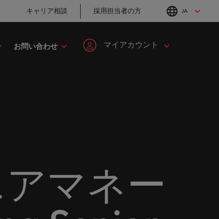
キャリア相談
採用担当者の方
JA
English
Japanese
マイアカウント
お問い合わせ
転職アドバイス
採用アドバイス
タレント・アドバイザリー
ヘルスケア
簡単登録
個人情報
MBAホルダーのキ
「体験」で差がつ
してみま
ます。
ープの最
野につい
ヘルスケア分野についてご紹介します。
イルランド
マーケット・インテリジェンス
韓国
ャリア形成につい
く時代の採用戦略
ます。
ご紹介します。共にキャリアの新たな一章を開きましょ
て
ログイン
マイ・アプリケーション
タリア
人材育成
スペイン
ン
ージョン
法務/コンプライアンス
と導きます。
転職アドバイス
採用アドバイス
ンド
女性リーダーシップ推進プログラム
スイス
フォローする
保存済みの求人情報とアラ
り合いを
リソース
すべての
。
法務/コンプライアンス分野についてご紹
英国大学院卒トッ
採用・転職市場動
ート
ロバート・ウォルターズで
本
台湾
んか？
に当社は
介します。
チャー企業まで、さまざまな企業より高い信頼を獲得して
プリーダーに学ぶ
向2026：サプライ
働く
ニアマネー
グローバルキャリ
チェーン、物流、
レーシア
サインアウト
タイ
営業
ア
購買
ロバート・ウォルターズ・ジ
み
キシコ
オランダ
ャパンで働きませんか？
ケティン
野につい
営業分野についてご紹介します。
転職アドバイス
採用アドバイス
たる専門
の人々や
ュージーランド
中東
詳しく見る
女性管理職を取り
採用・転職市場動
を詳しく