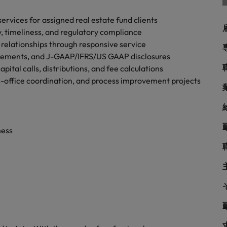
シンガポール
戦略
rvices for assigned real estate fund clients
韓国
, timeliness, and regulatory compliance
 relationships through responsive service
スペイン
tements, and J-GAAP/IFRS/US GAAP disclosures
スイス
apital calls, distributions, and fee calculations
学ぶグローバルキャリア
s-office coordination, and process improvement projects
台湾
サプライチェーン、物流、購買
タイ
ness
オランダ
中東
められる人物像とは？管理職になるメリットも紹介
イギリス
ネルギー、インフラ
アメリカ
ベトナム