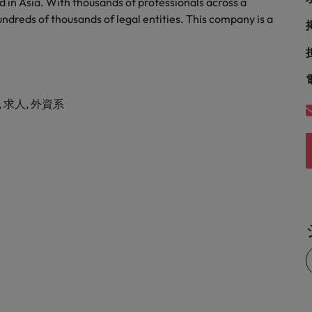
 in Asia. With thousands of professionals across a
ndreds of thousands of legal entities. This company is a
 求人, 外資系