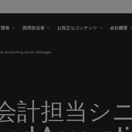
希望者
採用担当者
お役立ちコンテンツ
会社概要
財務
ドバイス
介
ク＆ホワイトペーパー
ストーリー
点
アウトソーシング
海外拠点
日本に帰国して働くなら
転職アドバイス
投資家情報
メーカー（電気/電子/機械）
unting Senior Manager
財務分野についてご紹介します。
・日系グローバル企業への『転職
調査やレポート、知見をご紹介し
歴史やミッション・価値観をご紹
あなたの海外経験を日本で活か
あなたのキャリアをサポートし
ロバート・ウォルターズ・グル
メーカー（電気/電子/機械）分
採用
採用代行（RPO）
アフリカ
ア
イス』を掲載しております。
す。
せんか？
新の投資家情報をご覧いただけ
てご紹介します。
のグローバル企業からベンチャー企業まで、さまざまな企業に
クティブサーチ
アウトソーシング
オーストラリア
イ
ア相談
キャスト
ナーシップ
お知り合い紹介キャンペー
採用アドバイス
多様性、平等性、インクル
金融
約社員など雇用形態を問わず、あなたのスキルが活きる場所へ
ーナショナル・キャリア・マネジ
ベルギー
イ
野についてご紹介します。
の将来のキャリアをプロに相談し
スリーダーや採用のエキスパート
パートナーシップを結んでいる
ロバート・ウォルターズにお知
効果的な採用活動を行うための
多様性や平等性が大切にされ、
金融分野についてご紹介します
カナダ
日
か？
たポッドキャストシリーズ
組織についてご紹介します。
紹介して転職をサポートしませ
やアドバイスをご紹介します。
人が尊重される環境作りのため
リューションを提供しており、国内のグローバル企業からベン
契約社員採用
会計担当シ
ring Potential」をお楽しみくだ
取り組んでいます。
チリ
マ
ティング
査
当社の専門分野
サプライチェーン/物流/購買
レンド、アイデアをお届けします。
転職者ストーリー
ESG・社会貢献への取り組
中国
メ
ティング分野についてご紹介しま
の業界の採用・給与動向を詳しく
経理/財務から金融、人事、マー
サプライチェーン/物流/購買分
ナー
給与調査
ます。
ト・ウォルターズは「企業」そし
グ、ITにいたるまで、多岐にわ
当社はESG活動を通して世界中
てご紹介します。
ストーリーを大切にしています。
フランス
ニ
専門家が情報や最新のトレンドを
く人」のストーリーを大切にして
分野を取り扱っています。
あなたの業界の採用・給与動向
環境に貢献しています。