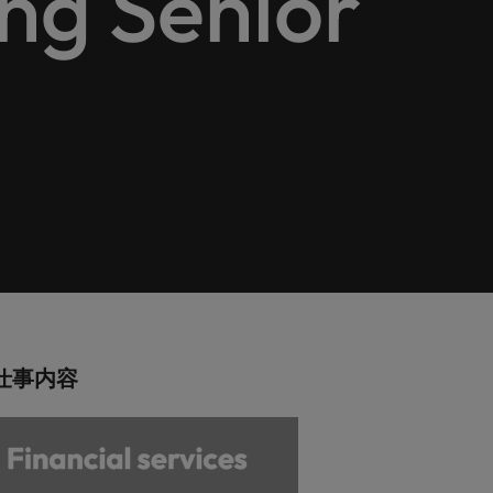
g Senior
巻く現状と求めら
向2026：エネルギ
ィリピン
イギリス
エネルギー
リア・マネジメント
れる人物像とは？
ー、インフラ
ルトガル
アメリカ
介しま
エネルギー分野についてご紹介します。
管理職になるメリ
ットも紹介
ンガポール
ベトナム
化学
介しま
化学分野についてご紹介します。
M&A アドバイザリー & コンサルテ
ィング
いてご紹
ログラム
M&A アドバイザリー & コンサルティング
分野についてご紹介します。
仕事内容