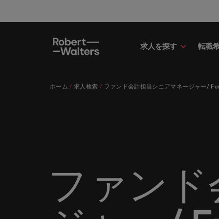
求人を探す
転職
求人
転職希望者
採用担当者
お役立ちコンテンツ
会社概要
お問い合わせ
経理/
転職ア
人材紹
Eブッ
当社の
国内拠
キャリア相談
キャリア相談
キャリア相談
キャリア相談
キャリア相談
キャリア相談
採用担当者の方
採用担当者の方
採用担当者の方
採用担当者の方
採用担当者の方
採用担当者の方
ホーム
求人検索
ファンド会計担当シニアマネージャー/ Fund Acco
求人
経理/
外資系
最新の
当社の
各業界のスペシャリストがあなたの
45以上の業界に精通したプロが、
当社は各企業のニーズに合った迅速
採用担当者や転職希望者の方に向け
ロバート・ウォルターズは「企業」
当社はグローバルでありながら、日
正社員
東京
アドバ
ます。
介しま
各業界のスペシャリストがあなたの声に耳を傾け、国内
声に耳を傾け、国内のグローバル企
正社員、派遣社員、契約社員など雇
かつ効率的な採用ソリューションを
た最新情報や市場トレンド、アイデ
そして「働く人」のストーリーを大
本に根ざしたビジネスを展開してい
う。
エグゼ
大阪
業からベンチャー企業まで、さまざ
用形態を問わず、あなたのスキルが
提供しており、国内のグローバル企
アをお届けします。
切にしています。
ます。ぜひ採用に関してご相談くだ
転職希望者
人事
キャリ
ポッド
パート
まな企業にご紹介します。共にキャ
活きる場所へと導きます。
業からベンチャー企業まで、さまざ
さい。
45以上の業界に精通したプロが、正社員、派遣社員、契
求人を見る
インタ
すべて見る
詳しく見る
リアの新たな一章を開きましょう。
まな企業より高い信頼を獲得してい
人事分
あなた
ビジネ
当社が
採用担当者
メント
詳しく見る
国内拠点問い合わせ先
詳しく見る
ます。各種サービスやリソースをぜ
ません
を招い
人々や
当社は各企業のニーズに合った迅速かつ効率的な採用ソ
求人を見る
派遣・
ファンド
ひご覧ください。
経理/財務
「Powe
います。各種サービスやリソースをぜひご覧ください。
お役立ちコンテンツ
さい。
転職アドバイス
マーケ
給与調
採用担当者や転職希望者の方に向けた最新情報や市場ト
詳しく見る
詳しく見る
企業と
メーカー（電気/電子/機械）
マーケ
あなた
会社概要
ウェビ
すべて見る
す。
解説し
ロバー
日本に帰国して働くなら
ロバート・ウォルターズは「企業」そして「働く人」の
人材紹介
業界の
て「働