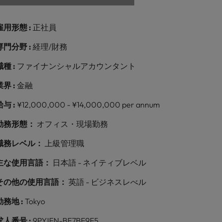
雇用形態 :
正社員
専門分野 :
経理/財務
職種 :
ファイナンシャルアカウンタント
業界 :
金融
給与 :
¥12,000,000 - ¥14,000,000 per annum
勤務形態：
オフィス・現場勤務
職務レベル：
上級管理職
主な使用言語：
日本語 - ネイティブレベル
その他の使用言語：
英語 - ビジネスレべル
勤務地 :
Tokyo
求人番号 :
9PYIFN-BF7BF9F5