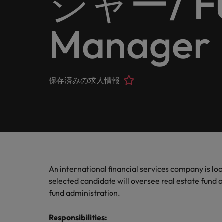
ジャー/ Fun
ヘルスケア
お問い合わせ
シェア
います
詳しく見る
IT
Eブック＆ホワイトペーパー
当社はグローバルでありながら、日本に根ざしたビジネ
キャリア相談
正社員採用
Manager
英文履
IT分
人事
よくあ
国内拠点問い合わせ先
フォー
当社のストーリー
エグゼクティブサーチ
転職アドバイス
お知り合い紹介キャンペーン
履歴書
マイア
ご覧く
金融
アウトソーシング
国内拠点
デジタ
投資家情報
ポッドキャスト
給与調査
保存済みの求人情報
デジタ
採用代行（RPO）
東京
法務/コンプライアンス
パートナーシップ
採用アドバイス
当社の専門分野
タレント・アドバイザリー
海外拠点
自動車
マーケティング
多様性、平等性、インクルージョン
ウェビナー
英文履歴書メーカー
自動車
マーケット・インテリジェンス
アフリカ
サプライチェーン/物流/購買
企業と転職者ストーリー
人材育成
オーストラリア
給与調査
An international financial services company is l
営業
selected candidate will oversee real estate fund a
ベルギー
ESG・社会貢献への取り組み
fund administration.
転職アドバイス
カナダ
MBAホルダーのキャリア形成
IT
Responsibilities
:
よくあるご質問
採用アドバイス