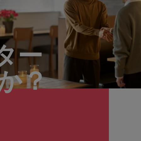
ター
んか？