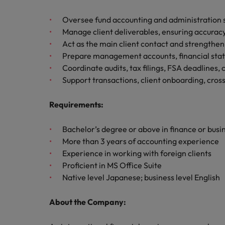
チリ
「体験」で差がつく時代の採用
税務/監査保証
Oversee fund accounting and administration se
中国
Manage client deliverables, ensuring accuracy
Act as the main client contact and strengthen
フランス
エネルギー
Prepare management accounts, financial sta
転職アドバイス
ドイツ
Coordinate audits, tax filings, FSA deadlines, c
英国大学院卒トップリーダーに
デジタル
Support transactions, client onboarding, cros
香港
採用アドバイス
採用・転職市場動向2026：
Requirements
:
リテール/小売
インドネシア
ロバート・ウォルターズで働く
Bachelor’s degree or above in finance or busi
アイルランド
化学
More than 3 years of accounting experience
ロバート・ウォルターズ・ジャパンで
Experience in working with foreign clients
イタリア
働きませんか？
転職アドバイス
Proficient in MS Office Suite
自動車
女性管理職を取り巻く現状と求
インド
詳しく見る
Native level Japanese; business level English
採用アドバイス
採用・転職市場動向2026：エ
日本
秘書/ビジネスサポート
About the Company:
マレーシア