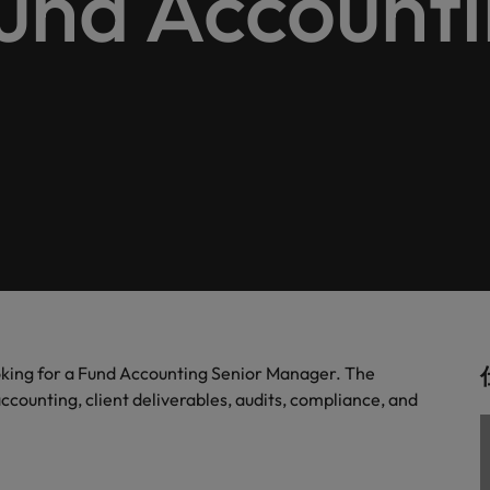
d Accountin
します。
。
解説します。
ドイツ
フ
税務/監査保証
スを展開しています。ぜひ採用に関してご相談ください。
インターナショナル・キャ
歴書メーカー
香港
ポ
野についてご紹介します。
税務/監査保証分野についてご紹
るご質問
ムに簡単入力をするだけで、英文
す。
派遣・契約社員採用
インドネシア
シ
を作ることができます。
カウントに関するよくある質問を
ださい。
ル
リテール/小売
ル分野についてご紹介します。
リテール/小売分野についてご紹
アウトソーシング
大阪
す。
秘書/ビジネスサポート
分野についてご紹介します。
秘書/ビジネスサポート分野につ
女性リーダーシップ推進プ
メキシコ
介します。
ニュージーランド
ooking for a Fund Accounting Senior Manager. The
ccounting, client deliverables, audits, compliance, and
フィリピン
ポルトガル
について