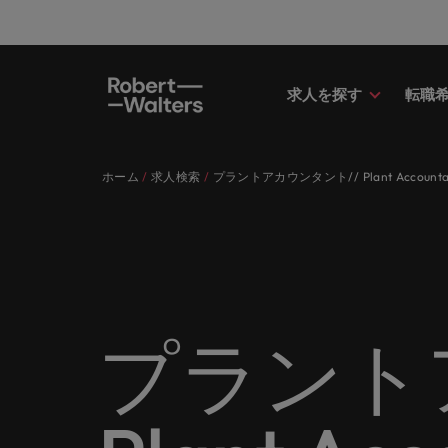
求人を探す
転職
求人
転職希望者
採用担当者
お役立ちコンテンツ
会社概要
お問い合わせ
経理/
転職ア
人材紹
Eブッ
当社の
国内拠
キャリア相談
キャリア相談
キャリア相談
キャリア相談
キャリア相談
キャリア相談
採用担当者の方
採用担当者の方
採用担当者の方
採用担当者の方
採用担当者の方
採用担当者の方
ホーム
求人検索
プラントアカウンタント// Plant Accounta
求人
経理/
外資系
最新の
当社の
各業界のスペシャリストがあなたの
45以上の業界に精通したプロが、
当社は各企業のニーズに合った迅速
採用担当者や転職希望者の方に向け
ロバート・ウォルターズは「企業」
当社はグローバルでありながら、日
正社員
東京
アドバ
ます。
介しま
各業界のスペシャリストがあなたの声に耳を傾け、国内
声に耳を傾け、国内のグローバル企
正社員、派遣社員、契約社員など雇
かつ効率的な採用ソリューションを
た最新情報や市場トレンド、アイデ
そして「働く人」のストーリーを大
本に根ざしたビジネスを展開してい
う。
エグゼ
大阪
業からベンチャー企業まで、さまざ
用形態を問わず、あなたのスキルが
提供しており、国内のグローバル企
アをお届けします。
切にしています。
ます。ぜひ採用に関してご相談くだ
転職希望者
人事
キャリ
ポッド
パート
まな企業にご紹介します。共にキャ
活きる場所へと導きます。
業からベンチャー企業まで、さまざ
さい。
45以上の業界に精通したプロが、正社員、派遣社員、契
求人を見る
インタ
すべて見る
詳しく見る
リアの新たな一章を開きましょう。
まな企業より高い信頼を獲得してい
人事分
あなた
ビジネ
当社が
採用担当者
メント
詳しく見る
国内拠点問い合わせ先
詳しく見る
ます。各種サービスやリソースをぜ
ません
を招い
人々や
当社は各企業のニーズに合った迅速かつ効率的な採用ソ
求人を見る
派遣・
プラント
ひご覧ください。
経理/財務
「Powe
います。各種サービスやリソースをぜひご覧ください。
お役立ちコンテンツ
さい。
転職アドバイス
マーケ
給与調
採用担当者や転職希望者の方に向けた最新情報や市場ト
詳しく見る
詳しく見る
企業と
メーカー（電気/電子/機械）
マーケ
あなた
会社概要
ウェビ
すべて見る
す。
解説し
ロバー
日本に帰国して働くなら
ロバート・ウォルターズは「企業」そして「働く人」の
人材紹介
業界の
て「働