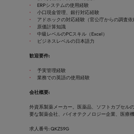
M&A アドバイザリー & コンサルティング
ERPシステムの使用経験
小口現金管理、銀行対応経験
アドホックの対応経験（官公庁からの調査依
原価計算知識
中級レベルのPCスキル（Excel）
ビジネスレベルの日本語力
歓迎要件
:
予実管理経験
業務での英語の使用経験
会社概要
:
外資系製薬メーカー。医薬品、ソフトカプセル
要な製薬会社、バイオテクノロジー企業、医療
求人番号: QKZS9G