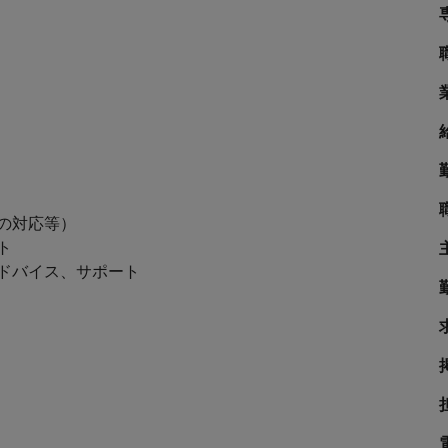
シンガポール
サプライチェーン、物流、購買
韓国
スペイン
スイス
学ぶグローバルキャリア
台湾
ネルギー、インフラ
タイ
の対応等）
ト
オランダ
ドバイス、サポート
中東
められる人物像とは？管理職になるメリットも紹介
イギリス
学
アメリカ
ベトナム