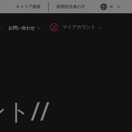
キャリア相談
採用担当者の方
JA
English
Japanese
マイアカウント
お問い合わせ
転職アドバイス
採用アドバイス
タレント・アドバイザリー
ヘルスケア
簡単登録
個人情報
MBAホルダーのキ
採用・転職市場動
してみま
ます。
ープの最
野につい
ヘルスケア分野についてご紹介します。
イルランド
マーケット・インテリジェンス
韓国
ャリア形成につい
向2026：サプライ
ます。
ご紹介します。共にキャリアの新たな一章を開きましょ
て
チェーン、物流、
ログイン
マイ・アプリケーション
タリア
人材育成
スペイン
購買
ン
ージョン
法務/コンプライアンス
と導きます。
転職アドバイス
ンド
女性リーダーシップ推進プログラム
スイス
フォローする
保存済みの求人情報とアラ
り合いを
リソース
すべての
。
法務/コンプライアンス分野についてご紹
採用アドバイス
英国大学院卒トッ
ート
ロバート・ウォルターズで
本
台湾
んか？
に当社は
介します。
採用・転職市場動
チャー企業まで、さまざまな企業より高い信頼を獲得して
プリーダーに学ぶ
働く
ト//
向2026：エネルギ
グローバルキャリ
レーシア
サインアウト
タイ
ー、インフラ
営業
ア
ロバート・ウォルターズ・ジ
み
キシコ
オランダ
ャパンで働きませんか？
ケティン
野につい
営業分野についてご紹介します。
転職アドバイス
採用アドバイス
たる専門
の人々や
ュージーランド
中東
詳しく見る
女性管理職を取り
採用・転職市場動
を詳しく