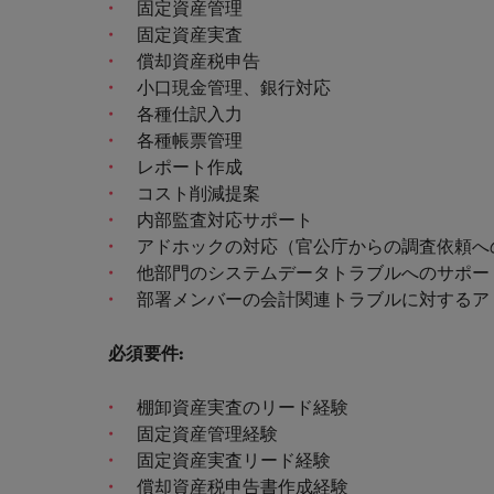
チリ
固定資産管理
採用・転職市場動向2026：
固定資産実査
税務/監査保証
中国
償却資産税申告
小口現金管理、銀行対応
フランス
エネルギー
各種仕訳入力
各種帳票管理
転職アドバイス
ドイツ
レポート作成
英国大学院卒トップリーダーに
デジタル
コスト削減提案
香港
採用アドバイス
内部監査対応サポート
採用・転職市場動向2026：エ
リテール/小売
インドネシア
アドホックの対応（官公庁からの調査依頼へ
他部門のシステムデータトラブルへのサポー
ロバート・ウォルターズで働く
アイルランド
部署メンバーの会計関連トラブルに対するア
化学
ロバート・ウォルターズ・ジャパンで
イタリア
働きませんか？
転職アドバイス
必須要件
:
自動車
女性管理職を取り巻く現状と求
インド
詳しく見る
採用アドバイス
棚卸資産実査のリード経験
採用・転職市場動向2026：化
日本
秘書/ビジネスサポート
固定資産管理経験
固定資産実査リード経験
マレーシア
償却資産税申告書作成経験