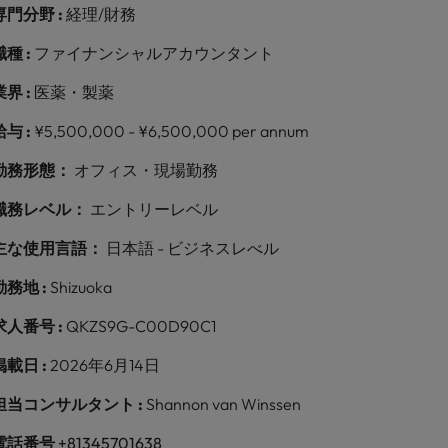
専門分野 :
経理/財務
職種 :
ファイナンシャルアカウンタント
業界 :
医薬・製薬
給与 :
¥5,500,000 - ¥6,500,000 per annum
勤務形態：
オフィス・現場勤務
職務レベル：
エントリーレベル
主な使用言語：
日本語 - ビジネスレべル
勤務地 :
Shizuoka
求人番号 :
QKZS9G-C00D90C1
掲載日 :
2026年6月14日
担当コンサルタント :
Shannon van Winssen
電話番号
+81345701638