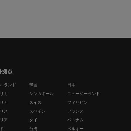
外拠点
ルランド
韓国
日本
リカ
シンガポール
ニュージーランド
リカ
スイス
フィリピン
リス
スペイン
フランス
リア
タイ
ベトナム
ド
台湾
ベルギー