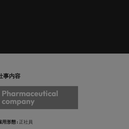
巻く現状と求めら
向2026：化学
ィリピン
イギリス
エネルギー
リア・マネジメント
れる人物像とは？
ルトガル
アメリカ
介しま
エネルギー分野についてご紹介します。
管理職になるメリ
ットも紹介
ンガポール
ベトナム
化学
介しま
化学分野についてご紹介します。
M&A アドバイザリー & コンサルテ
仕事内容
ィング
いてご紹
ログラム
M&A アドバイザリー & コンサルティング
分野についてご紹介します。
雇用形態 :
正社員