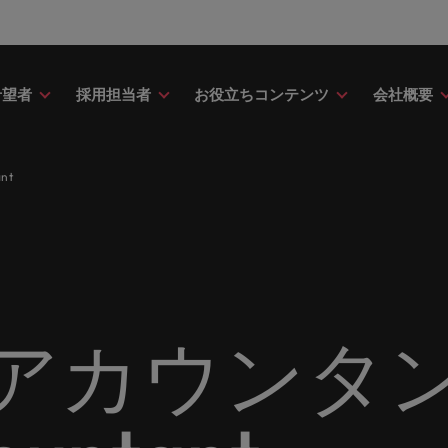
希望者
採用担当者
お役立ちコンテンツ
会社概要
財務
ドバイス
介
ク＆ホワイトペーパー
ストーリー
点
アウトソーシング
海外拠点
日本に帰国して働くなら
転職アドバイス
投資家情報
メーカー（電気/電子/機械）
nt
財務分野についてご紹介します。
・日系グローバル企業への『転職
調査やレポート、知見をご紹介し
歴史やミッション・価値観をご紹
あなたの海外経験を日本で活か
あなたのキャリアをサポートし
ロバート・ウォルターズ・グル
メーカー（電気/電子/機械）分
採用
採用代行（RPO）
アフリカ
ア
イス』を掲載しております。
す。
せんか？
新の投資家情報をご覧いただけ
てご紹介します。
のグローバル企業からベンチャー企業まで、さまざまな企業に
クティブサーチ
アウトソーシング
オーストラリア
イ
ア相談
キャスト
ナーシップ
お知り合い紹介キャンペー
採用アドバイス
多様性、平等性、インクル
金融
約社員など雇用形態を問わず、あなたのスキルが活きる場所へ
ーナショナル・キャリア・マネジ
ベルギー
イ
野についてご紹介します。
の将来のキャリアをプロに相談し
スリーダーや採用のエキスパート
パートナーシップを結んでいる
ロバート・ウォルターズにお知
効果的な採用活動を行うための
多様性や平等性が大切にされ、
金融分野についてご紹介します
カナダ
日
か？
たポッドキャストシリーズ
組織についてご紹介します。
紹介して転職をサポートしませ
やアドバイスをご紹介します。
人が尊重される環境作りのため
リューションを提供しており、国内のグローバル企業からベン
契約社員採用
アカウンタン
ring Potential」をお楽しみくだ
取り組んでいます。
チリ
マ
ティング
査
当社の専門分野
サプライチェーン/物流/購買
レンド、アイデアをお届けします。
転職者ストーリー
ESG・社会貢献への取り組
中国
メ
ティング分野についてご紹介しま
の業界の採用・給与動向を詳しく
経理/財務から金融、人事、マー
サプライチェーン/物流/購買分
ナー
給与調査
ます。
ト・ウォルターズは「企業」そし
グ、ITにいたるまで、多岐にわ
当社はESG活動を通して世界中
てご紹介します。
ストーリーを大切にしています。
フランス
ニ
専門家が情報や最新のトレンドを
く人」のストーリーを大切にして
分野を取り扱っています。
あなたの業界の採用・給与動向
環境に貢献しています。