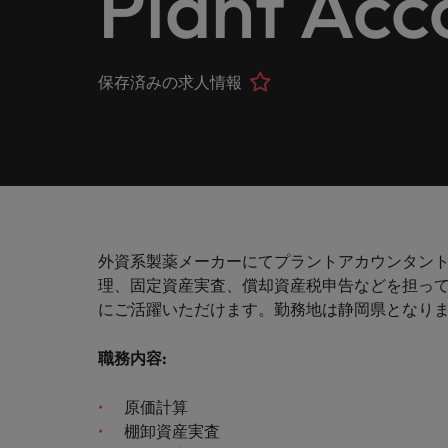
Plant Acc
ヘルスケア
お問い合わせ
シェア
います
詳しく見る
IT
Eブック＆ホワイトペーパー
当社はグローバルでありながら、日本に根ざしたビジネ
キャリア相談
正社員採用
英文履
IT分
人事
よくあ
国内拠点問い合わせ先
保存済みの求人情報
フォー
当社のストーリー
エグゼクティブサーチ
転職アドバイス
お知り合い紹介キャンペーン
履歴書
マイア
ご覧く
金融
アウトソーシング
国内拠点
デジタ
投資家情報
ポッドキャスト
給与調査
デジタ
採用代行（RPO）
東京
法務/コンプライアンス
パートナーシップ
採用アドバイス
当社の専門分野
タレント・アドバイザリー
海外拠点
自動車
マーケティング
外資系製薬メーカーにてプラントアカウンタン
多様性、平等性、インクルージョン
ウェビナー
英文履歴書メーカー
自動車
マーケット・インテリジェンス
アフリカ
理、固定資産実査、償却資産税申告などを担っ
サプライチェーン/物流/購買
にご活躍いただけます。勤務地は静岡県となり
企業と転職者ストーリー
人材育成
オーストラリア
給与調査
職務内容
:
営業
ベルギー
ESG・社会貢献への取り組み
転職アドバイス
原価計算
カナダ
MBAホルダーのキャリア形成
IT
棚卸資産実査
よくあるご質問
採用アドバイス