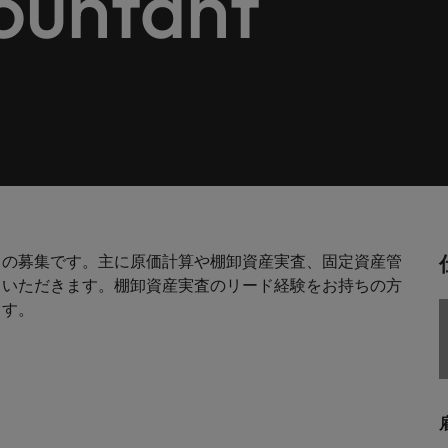
ountant
します。
。
解説します。
ドイツ
フ
税務/監査保証
スを展開しています。ぜひ採用に関してご相談ください。
インターナショナル・キャ
歴書メーカー
香港
ポ
野についてご紹介します。
税務/監査保証分野についてご紹
るご質問
ムに簡単入力をするだけで、英文
す。
派遣・契約社員採用
インドネシア
シ
を作ることができます。
カウントに関するよくある質問を
ださい。
ル
リテール/小売
ル分野についてご紹介します。
リテール/小売分野についてご紹
アウトソーシング
大阪
す。
秘書/ビジネスサポート
トの募集です。主に原価計算や棚卸資産実査、固定資産管
分野についてご紹介します。
秘書/ビジネスサポート分野につ
女性リーダーシップ推進プ
メキシコ
ていただきます。棚卸資産実査のリード経験をお持ちの方
介します。
ます。
ニュージーランド
フィリピン
ポルトガル
について