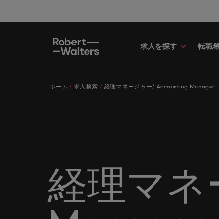
求人を探す
転職
求人
転職希望者
採用担当者
お役立ちコンテンツ
会社概要
お問い合わせ
経理/
転職ア
人材紹
Eブッ
当社の
国内拠
キャリア相談
キャリア相談
キャリア相談
キャリア相談
キャリア相談
キャリア相談
採用担当者の方
採用担当者の方
採用担当者の方
採用担当者の方
採用担当者の方
採用担当者の方
ホーム
求人検索
経理マネージャー/ Accounting Manager
求人
経理/
外資系
最新の
当社の
各業界のスペシャリストがあなたの
45以上の業界に精通したプロが、
当社は各企業のニーズに合った迅速
採用担当者や転職希望者の方に向け
ロバート・ウォルターズは「企業」
当社はグローバルでありながら、日
正社員
東京
アドバ
ます。
介しま
各業界のスペシャリストがあなたの声に耳を傾け、国内
声に耳を傾け、国内のグローバル企
正社員、派遣社員、契約社員など雇
かつ効率的な採用ソリューションを
た最新情報や市場トレンド、アイデ
そして「働く人」のストーリーを大
本に根ざしたビジネスを展開してい
う。
エグゼ
大阪
業からベンチャー企業まで、さまざ
用形態を問わず、あなたのスキルが
提供しており、国内のグローバル企
アをお届けします。
切にしています。
ます。ぜひ採用に関してご相談くだ
転職希望者
人事
キャリ
ポッド
パート
まな企業にご紹介します。共にキャ
活きる場所へと導きます。
業からベンチャー企業まで、さまざ
さい。
45以上の業界に精通したプロが、正社員、派遣社員、契
求人を見る
インタ
すべて見る
詳しく見る
リアの新たな一章を開きましょう。
まな企業より高い信頼を獲得してい
人事分
あなた
ビジネ
当社が
採用担当者
メント
詳しく見る
国内拠点問い合わせ先
詳しく見る
ます。各種サービスやリソースをぜ
ません
を招い
人々や
当社は各企業のニーズに合った迅速かつ効率的な採用ソ
求人を見る
派遣・
経理マネージ
ひご覧ください。
経理/財務
「Powe
います。各種サービスやリソースをぜひご覧ください。
お役立ちコンテンツ
さい。
転職アドバイス
マーケ
給与調
採用担当者や転職希望者の方に向けた最新情報や市場ト
詳しく見る
詳しく見る
企業と
メーカー（電気/電子/機械）
マーケ
あなた
会社概要
ウェビ
すべて見る
す。
解説し
ロバー
日本に帰国して働くなら
ロバート・ウォルターズは「企業」そして「働く人」の
人材紹介
業界の
て「働