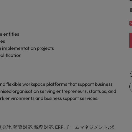
e entities
ies
m implementation projects
alification
d flexible workspace platforms that support business
ognised organisation serving entrepreneurs, startups, and
k environments and business support services.
拠点会計, 監査対応, 税務対応, ERP, チームマネジメント, 求