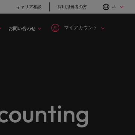
キャリア相談
採用担当者の方
JA
English
Japanese
マイアカウント
お問い合わせ
転職アドバイス
採用アドバイス
タレント・アドバイザリー
ヘルスケア
簡単登録
個人情報
MBAホルダーのキ
「体験」で差がつ
してみま
ます。
ープの最
野につい
ヘルスケア分野についてご紹介します。
イルランド
マーケット・インテリジェンス
韓国
ャリア形成につい
く時代の採用戦略
ます。
ご紹介します。共にキャリアの新たな一章を開きましょ
て
ログイン
マイ・アプリケーション
タリア
人材育成
スペイン
ン
ージョン
法務/コンプライアンス
と導きます。
転職アドバイス
採用アドバイス
ンド
女性リーダーシップ推進プログラム
スイス
フォローする
保存済みの求人情報とアラ
り合いを
リソース
すべての
。
法務/コンプライアンス分野についてご紹
英国大学院卒トッ
採用・転職市場動
ート
ロバート・ウォルターズで
本
台湾
んか？
に当社は
介します。
チャー企業まで、さまざまな企業より高い信頼を獲得して
プリーダーに学ぶ
向2026：サプライ
働く
unting
グローバルキャリ
チェーン、物流、
レーシア
サインアウト
タイ
営業
ア
購買
ロバート・ウォルターズ・ジ
み
キシコ
オランダ
ャパンで働きませんか？
ケティン
野につい
営業分野についてご紹介します。
転職アドバイス
採用アドバイス
たる専門
の人々や
ュージーランド
中東
詳しく見る
女性管理職を取り
採用・転職市場動
を詳しく