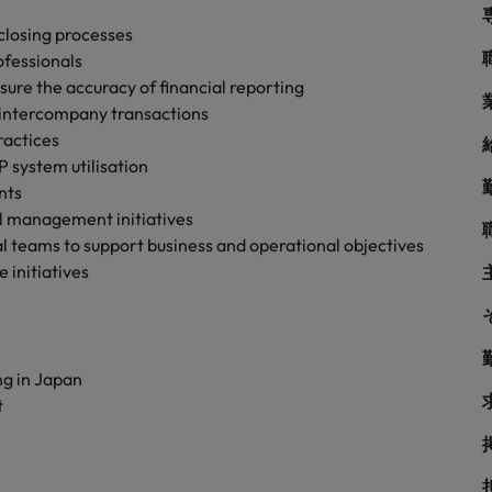
シンガポール
戦略
closing processes
韓国
fessionals
ure the accuracy of financial reporting
スペイン
d intercompany transactions
ractices
スイス
 system utilisation
学ぶグローバルキャリア
nts
台湾
l management initiatives
サプライチェーン、物流、購買
タイ
l teams to support business and operational objectives
 initiatives
オランダ
中東
められる人物像とは？管理職になるメリットも紹介
ng in Japan
イギリス
t
ネルギー、インフラ
アメリカ
ベトナム