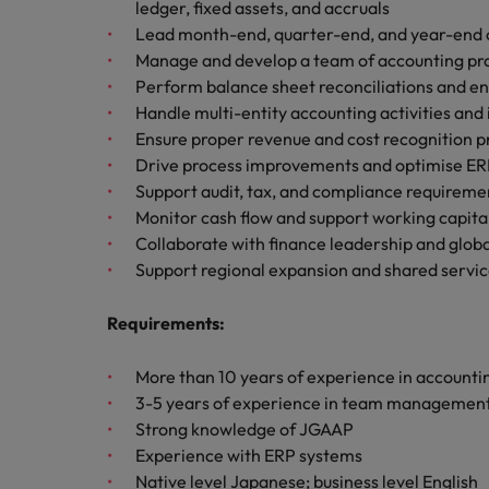
チリ
ledger, fixed assets, and accruals
「体験」で差がつく時代の採用
Lead month-end, quarter-end, and year-end 
税務/監査保証
中国
Manage and develop a team of accounting pro
Perform balance sheet reconciliations and ens
フランス
エネルギー
Handle multi-entity accounting activities an
Ensure proper revenue and cost recognition p
転職アドバイス
ドイツ
Drive process improvements and optimise ERP
英国大学院卒トップリーダーに
デジタル
Support audit, tax, and compliance requireme
香港
採用アドバイス
Monitor cash flow and support working capita
採用・転職市場動向2026：
リテール/小売
インドネシア
Collaborate with finance leadership and globa
Support regional expansion and shared service
ロバート・ウォルターズで働く
アイルランド
化学
ロバート・ウォルターズ・ジャパンで
Requirements
:
イタリア
働きませんか？
転職アドバイス
自動車
女性管理職を取り巻く現状と求
More than 10 years of experience in accounti
インド
詳しく見る
採用アドバイス
3-5 years of experience in team managemen
採用・転職市場動向2026：エ
日本
秘書/ビジネスサポート
Strong knowledge of JGAAP
Experience with ERP systems
マレーシア
Native level Japanese; business level English