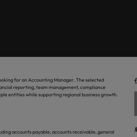
します。
。
解説します。
ドイツ
フ
税務/監査保証
スを展開しています。ぜひ採用に関してご相談ください。
インターナショナル・キャ
歴書メーカー
香港
ポ
野についてご紹介します。
税務/監査保証分野についてご紹
るご質問
ムに簡単入力をするだけで、英文
す。
派遣・契約社員採用
インドネシア
シ
を作ることができます。
カウントに関するよくある質問を
ださい。
ル
リテール/小売
ル分野についてご紹介します。
リテール/小売分野についてご紹
アウトソーシング
大阪
す。
秘書/ビジネスサポート
 looking for an Accounting Manager. The selected
分野についてご紹介します。
秘書/ビジネスサポート分野につ
女性リーダーシップ推進プ
メキシコ
inancial reporting, team management, compliance
介します。
ple entities while supporting regional business growth.
ニュージーランド
フィリピン
ポルトガル
について
uding accounts payable, accounts receivable, general