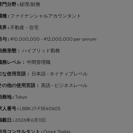
専門分野 :
経理/財務
職種 :
ファイナンシャルアカウンタント
業界 :
不動産・住宅
給与 :
¥10,000,000 - ¥12,000,000 per annum
勤務形態：
ハイブリッド勤務
職務レベル：
中間管理職
主な使用言語：
日本語 - ネイティブレベル
その他の使用言語：
英語 - ビジネスレべル
勤務地 :
Tokyo
求人番号 :
LBBKJ7-F3E40605
掲載日 :
2026年6月11日
担当コンサルタント :
Ozgur Taskin