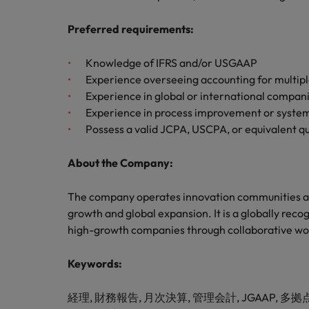
M&A アドバイザリー & コンサルティング
Preferred requirements:
Knowledge of IFRS and/or USGAAP
Experience overseeing accounting for multipl
Experience in global or international compan
Experience in process improvement or syste
Possess a valid JCPA, USCPA, or equivalent qu
About the Company:
The company operates innovation communities an
growth and global expansion. It is a globally rec
high-growth companies through collaborative wor
Keywords:
経理, 財務報告, 月次決算, 管理会計, JGAAP, 多