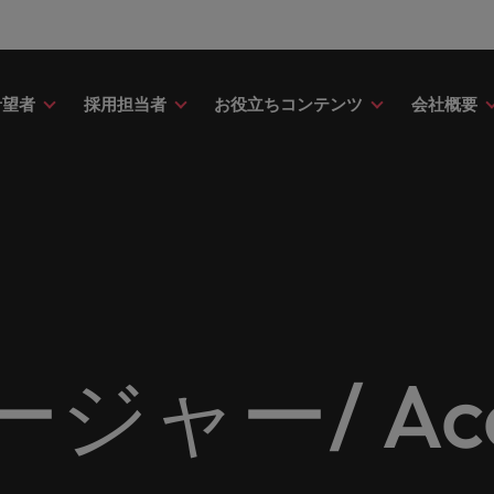
希望者
採用担当者
お役立ちコンテンツ
会社概要
財務
ドバイス
介
ク＆ホワイトペーパー
ストーリー
点
アウトソーシング
海外拠点
日本に帰国して働くなら
転職アドバイス
投資家情報
メーカー（電気/電子/機械）
財務分野についてご紹介します。
・日系グローバル企業への『転職
調査やレポート、知見をご紹介し
歴史やミッション・価値観をご紹
あなたの海外経験を日本で活か
あなたのキャリアをサポートし
ロバート・ウォルターズ・グル
メーカー（電気/電子/機械）分
採用
採用代行（RPO）
アフリカ
ア
イス』を掲載しております。
す。
せんか？
新の投資家情報をご覧いただけ
てご紹介します。
のグローバル企業からベンチャー企業まで、さまざまな企業に
クティブサーチ
アウトソーシング
オーストラリア
イ
ア相談
キャスト
ナーシップ
お知り合い紹介キャンペー
採用アドバイス
多様性、平等性、インクル
金融
約社員など雇用形態を問わず、あなたのスキルが活きる場所へ
ーナショナル・キャリア・マネジ
ベルギー
イ
野についてご紹介します。
の将来のキャリアをプロに相談し
スリーダーや採用のエキスパート
パートナーシップを結んでいる
ロバート・ウォルターズにお知
効果的な採用活動を行うための
多様性や平等性が大切にされ、
金融分野についてご紹介します
カナダ
日
か？
たポッドキャストシリーズ
組織についてご紹介します。
紹介して転職をサポートしませ
やアドバイスをご紹介します。
人が尊重される環境作りのため
リューションを提供しており、国内のグローバル企業からベン
契約社員採用
ャー/ Acco
ring Potential」をお楽しみくだ
取り組んでいます。
チリ
マ
ティング
査
当社の専門分野
サプライチェーン/物流/購買
レンド、アイデアをお届けします。
転職者ストーリー
ESG・社会貢献への取り組
中国
メ
ティング分野についてご紹介しま
の業界の採用・給与動向を詳しく
経理/財務から金融、人事、マー
サプライチェーン/物流/購買分
ナー
給与調査
ます。
ト・ウォルターズは「企業」そし
グ、ITにいたるまで、多岐にわ
当社はESG活動を通して世界中
てご紹介します。
ストーリーを大切にしています。
フランス
ニ
専門家が情報や最新のトレンドを
く人」のストーリーを大切にして
分野を取り扱っています。
あなたの業界の採用・給与動向
環境に貢献しています。