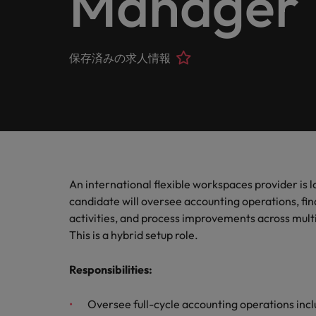
Manager
ヘルスケア
お問い合わせ
シェア
います
詳しく見る
IT
Eブック＆ホワイトペーパー
当社はグローバルでありながら、日本に根ざしたビジネ
キャリア相談
正社員採用
英文履
IT分
人事
よくあ
国内拠点問い合わせ先
保存済みの求人情報
フォー
当社のストーリー
エグゼクティブサーチ
転職アドバイス
お知り合い紹介キャンペーン
履歴書
マイア
ご覧く
金融
アウトソーシング
国内拠点
デジタ
投資家情報
ポッドキャスト
給与調査
デジタ
採用代行（RPO）
東京
法務/コンプライアンス
パートナーシップ
採用アドバイス
当社の専門分野
タレント・アドバイザリー
海外拠点
自動車
マーケティング
An international flexible workspaces provider is
多様性、平等性、インクルージョン
ウェビナー
英文履歴書メーカー
自動車
マーケット・インテリジェンス
アフリカ
candidate will oversee accounting operations, f
サプライチェーン/物流/購買
activities, and process improvements across multi
企業と転職者ストーリー
人材育成
オーストラリア
給与調査
This is a hybrid setup role.
営業
ベルギー
ESG・社会貢献への取り組み
Responsibilities
:
転職アドバイス
カナダ
MBAホルダーのキャリア形成
IT
Oversee full-cycle accounting operations incl
よくあるご質問
採用アドバイス