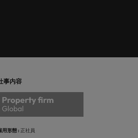
巻く現状と求めら
向2026：エネルギ
ィリピン
イギリス
エネルギー
リア・マネジメント
れる人物像とは？
ー、インフラ
ルトガル
アメリカ
介しま
エネルギー分野についてご紹介します。
管理職になるメリ
ットも紹介
ンガポール
ベトナム
化学
介しま
化学分野についてご紹介します。
M&A アドバイザリー & コンサルテ
仕事内容
ィング
いてご紹
ログラム
M&A アドバイザリー & コンサルティング
分野についてご紹介します。
雇用形態 :
正社員