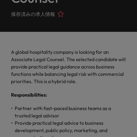
ーダーや採
パートナ
多様性、
人」のストーリーを大切にしています。
効果的な
相談
い紹介キ
で、さま
なたのス
内のグロ
届けしま
関してご
詳しく見る
で
お問い合わせ
ンプライ
ドイツ
ログラム
詳しく見
人事分野
用のエキス
金融分野
日本に帰国して働くなら
採用活動
ーシップ
平等性、
派遣・契
ャンペー
ざまな企
キルが活
ーバル企
す。
相談くだ
働
当社はグローバルでありながら、日本に根ざしたビ
アンス
あなたの
について
パートを招
について
詳しく見る
保存済みの求人情報
る
を行うた
約社員採
インクル
Eブック＆ホワイトペーパー
ン
ヘルスケア
業にご紹
きる場所
業からベ
さい。
香港
く
ジネスを展開しています。ぜひ採用に関してご相談
将来のキ
当社がパ
人材紹介
ご紹介し
いたポッド
ご紹介し
めのリソ
すべて見
用
法務/コン
ージョン
介しま
へと導き
ンチャー
ャリアを
ートナー
ください。
キャリア相談
ます。
キャストシ
ます。
ロバー
ースやア
プライア
る
国内拠点
インドネシア
ロ
す。共に
ます。
企業ま
プロに相
シップを
リーズ
当社のストーリー
ト・ウォ
多様性や
ドバイス
転職アドバイス
正社員採用
派遣・契約社員採用
ンス分野
人事
問い合わ
バ
国内拠点問い合わせ先
談しませ
結んでい
キャリア
で、さま
「Powering
ルターズ
平等性が
をご紹介
アイルランド
について
詳しく見
せ先
ー
お知り合い紹介キャンペーン
んか？
る人々や
Potential」
の新たな
ざまな企
にお知り
大切にさ
します。
ご紹介し
エグゼクティブサーチ
ト・
る
投資家情報
組織につ
A global hospitality company is looking for an
をお楽しみ
ポッドキャスト
イタリア
合いを紹
れ、すべ
金融
一章を開
業より高
ます。
国内拠点
いてご紹
ウ
ください。
Associate Legal Counsel. The selected candidate will
介して転
ての人が
きましょ
い信頼を
インターナショナル・
給与調査
介しま
インド
ォ
職をサポ
尊重され
provide practical legal guidance across business
キャリア・マネジメン
う。
獲得して
パートナーシップ
マーケテ
サプライ
営業
東京
す。
大阪
採用アドバイス
法務/コンプライアンス
ル
ートしま
る環境作
ト
functions while balancing legal risk with commercial
ウェビナ
給与調
います。
日本
ィング
チェー
せんか？
りのため
タ
求人を見
営業分野
当社の専門分野
priorities. This is a hybrid role.
ー
査
各種サー
ン/物流/
に当社は
海外拠点
ー
アウトソーシング
について
多様性、平等性、インクルージョン
る
マーケテ
マレーシア
ウェビナー
マーケティング
ビスやリ
取り組ん
購買
業界の専門
あなたの
ズ・
ご紹介し
ィング分
Responsibilities
給与調査
:
当社の専
ソースを
でいま
家が情報や
業界の採
英文履歴書メーカー
ます。
ジ
アフリカ
メキシコ
野につい
メキシコ
採用代行（RPO）
門分野
アウトソーシング
サプライ
す。
ぜひご覧
あなたの
最新のトレ
用・給与
企業と転職者ストーリー
給与調査
てご紹介
ャ
サプライチェーン/物流/購買
Partner with fast-paced business teams as a
チェーン/
業界の採
ンドをシェ
動向を詳
くださ
ニュージーランド
経理/財務
オーストラリア
します。
ニュージーランド
パ
trusted legal advisor
物流/購買
タレント・アドバイザリー
用・給与
アします。
しく解説
から金
転職アドバイス
い。
企業と転
ESG・社
ン
分野につ
Provide practical legal advice to business
ESG・社会貢献への取り組み
動向を詳
フィリピン
します。
融、人
営業
ベルギー
フィリピン
MBAホルダーのキャリア形成につい
職者スト
会貢献へ
いてご紹
で
development, public policy, marketing, and
しく解説
採用アドバイス
詳しく見
マーケット・インテリ
事、マー
女性リーダーシップ推
て
介しま
ーリー
の取り組
働
ポルトガル