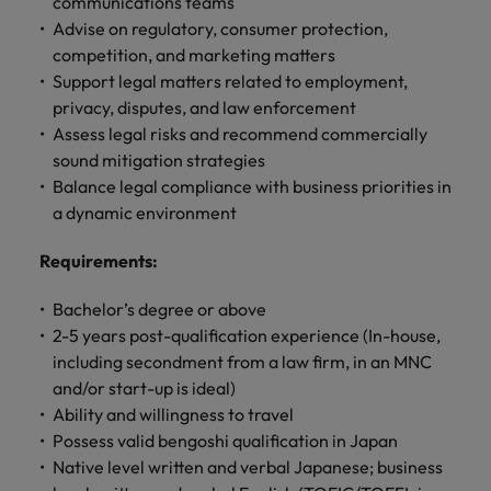
communications teams
します。
ジェンス
ケティン
進プログラム
「体験」で差がつく時代の採用戦略
る
カナダ
ポルトガル
す。
よくあるご質問
み
き
IT
Advise on regulatory, consumer protection,
グ、ITに
ロバー
シンガポール
ま
いたるま
人材育成
転職アドバイス
competition, and marketing matters
ト・ウォ
チリ
当社は
シンガポール
せ
IT
税務/監
エネルギ
で、多岐
ルターズ
英国大学院卒トップリーダーに学ぶ
Support legal matters related to employment,
ESG活動
採用アドバイス
韓国
税務/監査保証
ん
にわたる
査保証
ー
は「企
を通して
中国
韓国
グローバルキャリア
privacy, disputes, and law enforcement
採用・転職市場動向2026：サプラ
IT分野に
専門分野
か？
業」そし
スペイン
世界中の
Assess legal risks and recommend commercially
ついてご
イチェーン、物流、購買
税務/監査
エネルギ
を取り扱
て「働く
人々や環
フランス
スペイン
エネルギー
紹介しま
sound mitigation strategies
保証分野
ー分野に
転職アドバイス
っていま
人」のス
スイス
境に貢献
す。
について
ついてご
Balance legal compliance with business priorities in
女性管理職を取り巻く現状と求めら
す。
詳
トーリー
していま
採用アドバイス
ドイツ
スイス
ご紹介し
紹介しま
a dynamic environment
台湾
れる人物像とは？管理職になるメリ
を大切に
し
す。
デジタル
採用・転職市場動向2026：エネル
ます。
す。
していま
ットも紹介
く
香港
英文履歴
台湾
ギー、インフラ
タイ
Requirements
:
す。
見
書メーカ
デジタル
リテー
化学
リテール/小売
インドネシア
タイ
る
オランダ
ー
Bachelor’s degree or above
ル/小売
ロバート・ウォルターズで働く
よくある
デジタル
化学分野
2-5 years post-qualification experience (In-house,
フォーム
アイルランド
中東
オランダ
ご質問
分野につ
について
リテール/
化学
ロバート・ウォルターズ・ジャパンで
に簡単入
including secondment from a law firm, in an MNC
いてご紹
ご紹介し
小売分野
働きませんか？
力をする
マイアカ
イギリス
イタリア
and/or start-up is ideal)
中東
介しま
ます。
について
だけで、
ウントに
Ability and willingness to travel
す。
自動車
ご紹介し
アメリカ
詳しく見る
英文履歴
関するよ
インド
イギリス
Possess valid bengoshi qualification in Japan
ます。
書を作る
くある質
Native level written and verbal Japanese; business
ベトナム
ことがで
問をご覧
日本
アメリカ
秘書/ビジネスサポート