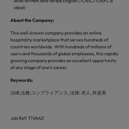
level written and verbal English (TOEIC/TOEFL is
きます。
くださ
自動車
秘書/ビ
M&A ア
ideal)
い。
ジネスサ
ドバイザ
マレーシア
ベトナム
自動車分
M&A アドバイザリー & コンサルティング
ポート
リー & コ
野につい
About the Company:
ンサルテ
てご紹介
秘書/ビジ
ィング
します。
ネスサポ
This well-known company provides an online
ート分野
hospitality marketplace that serves hundreds of
M&A アド
について
バイザリ
countries worldwide. With hundreds of millions of
ご紹介し
ー & コン
users and thousands of global employees, this rapidly
ます。
サルティ
growing company provides an excellent opportunity
ング分野
at any stage of one’s career.
について
ご紹介し
Keywords:
ます。
法律,法務,コンプライアンス, 法律, 求人, 外資系
Job Ref: T1VA4Z