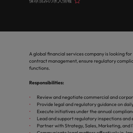
保存済みの求人情報
ヘルスケア
お問い合わせ
シェア
います
詳しく見る
IT
Eブック＆ホワイトペーパー
当社はグローバルでありながら、日本に根ざしたビジネ
キャリア相談
正社員採用
英文履
IT分
人事
よくあ
国内拠点問い合わせ先
フォー
当社のストーリー
エグゼクティブサーチ
転職アドバイス
お知り合い紹介キャンペーン
履歴書
マイア
ご覧く
金融
アウトソーシング
国内拠点
デジタ
投資家情報
ポッドキャスト
給与調査
デジタ
A global financial services company is looking fo
採用代行（RPO）
東京
法務/コンプライアンス
パートナーシップ
contract management, ensure regulatory complian
採用アドバイス
当社の専門分野
functions.
タレント・アドバイザリー
海外拠点
自動車
マーケティング
多様性、平等性、インクルージョン
ウェビナー
英文履歴書メーカー
Responsibilities
:
自動車
マーケット・インテリジェンス
アフリカ
サプライチェーン/物流/購買
企業と転職者ストーリー
人材育成
オーストラリア
給与調査
Review and negotiate commercial and corpor
Provide legal and regulatory guidance on dai
営業
ベルギー
Execute initiatives under the annual complia
ESG・社会貢献への取り組み
転職アドバイス
Lead and support regulatory inspections and 
カナダ
MBAホルダーのキャリア形成
Partner with Strategy, Sales, Marketing, and I
IT
よくあるご質問
採用アドバイス
Communicate legal matters effectively in Jap