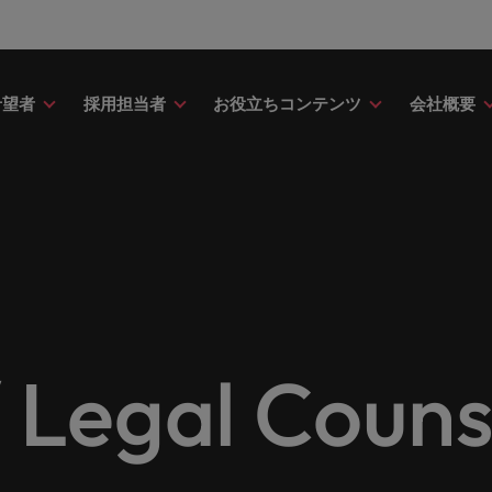
希望者
採用担当者
お役立ちコンテンツ
会社概要
財務
ドバイス
介
ク＆ホワイトペーパー
ストーリー
点
アウトソーシング
海外拠点
日本に帰国して働くなら
転職アドバイス
投資家情報
メーカー（電気/電子/機械）
財務分野についてご紹介します。
・日系グローバル企業への『転職
調査やレポート、知見をご紹介し
歴史やミッション・価値観をご紹
あなたの海外経験を日本で活か
あなたのキャリアをサポートし
ロバート・ウォルターズ・グル
メーカー（電気/電子/機械）分
採用
採用代行（RPO）
アフリカ
ア
イス』を掲載しております。
す。
せんか？
新の投資家情報をご覧いただけ
てご紹介します。
のグローバル企業からベンチャー企業まで、さまざまな企業に
クティブサーチ
アウトソーシング
オーストラリア
イ
ア相談
キャスト
ナーシップ
お知り合い紹介キャンペー
採用アドバイス
多様性、平等性、インクル
金融
約社員など雇用形態を問わず、あなたのスキルが活きる場所へ
ーナショナル・キャリア・マネジ
ベルギー
イ
野についてご紹介します。
の将来のキャリアをプロに相談し
スリーダーや採用のエキスパート
パートナーシップを結んでいる
ロバート・ウォルターズにお知
効果的な採用活動を行うための
多様性や平等性が大切にされ、
金融分野についてご紹介します
カナダ
日
か？
たポッドキャストシリーズ
組織についてご紹介します。
紹介して転職をサポートしませ
やアドバイスをご紹介します。
人が尊重される環境作りのため
リューションを提供しており、国内のグローバル企業からベン
契約社員採用
egal Couns
ring Potential」をお楽しみくだ
取り組んでいます。
チリ
マ
ティング
査
当社の専門分野
サプライチェーン/物流/購買
レンド、アイデアをお届けします。
転職者ストーリー
ESG・社会貢献への取り組
中国
メ
ティング分野についてご紹介しま
の業界の採用・給与動向を詳しく
経理/財務から金融、人事、マー
サプライチェーン/物流/購買分
ナー
給与調査
ます。
ト・ウォルターズは「企業」そし
グ、ITにいたるまで、多岐にわ
当社はESG活動を通して世界中
てご紹介します。
ストーリーを大切にしています。
フランス
ニ
専門家が情報や最新のトレンドを
く人」のストーリーを大切にして
分野を取り扱っています。
あなたの業界の採用・給与動向
環境に貢献しています。