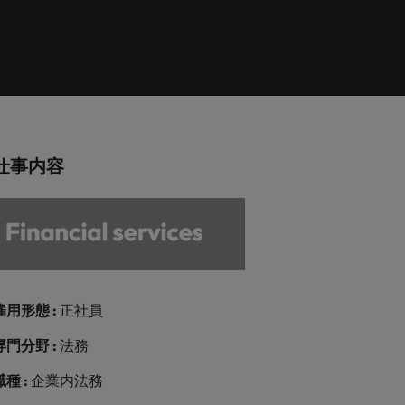
巻く現状と求めら
向2026：エネルギ
ィリピン
イギリス
エネルギー
リア・マネジメント
れる人物像とは？
ー、インフラ
ルトガル
アメリカ
介しま
エネルギー分野についてご紹介します。
管理職になるメリ
ットも紹介
ンガポール
ベトナム
化学
介しま
化学分野についてご紹介します。
仕事内容
M&A アドバイザリー & コンサルテ
ィング
いてご紹
ログラム
M&A アドバイザリー & コンサルティング
分野についてご紹介します。
雇用形態 :
正社員
専門分野 :
法務
職種 :
企業内法務