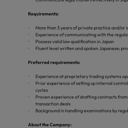
チリ
「体験」で差がつく時代の採用
税務/監査保証
中国
Requirements
:
フランス
エネルギー
More than 3 years of private practice and/or 
Experience of communicating with the regula
転職アドバイス
ドイツ
Possess valid law qualification in Japan
英国大学院卒トップリーダーに
デジタル
Fluent level written and spoken Japanese; prof
香港
採用アドバイス
採用・転職市場動向2026：
リテール/小売
Preferred requirements:
インドネシア
ロバート・ウォルターズで働く
アイルランド
Experience at proprietary trading systems op
化学
ロバート・ウォルターズ・ジャパンで
Prior experience of setting up internal cont
イタリア
働きませんか？
cycles
転職アドバイス
自動車
Proven experience of drafting contracts from 
女性管理職を取り巻く現状と求
インド
詳しく見る
transaction deals
採用アドバイス
Background in handling examinations by regul
採用・転職市場動向2026：エ
日本
秘書/ビジネスサポート
マレーシア
About the Company: