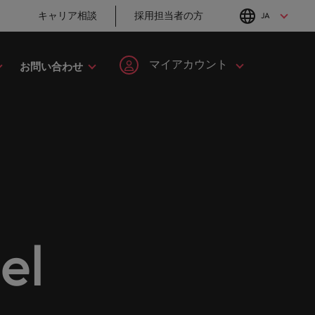
キャリア相談
採用担当者の方
JA
English
Japanese
マイアカウント
お問い合わせ
転職アドバイス
採用アドバイス
タレント・アドバイザリー
ヘルスケア
簡単登録
個人情報
MBAホルダーのキ
「体験」で差がつ
してみま
ます。
ープの最
野につい
ヘルスケア分野についてご紹介します。
イルランド
マーケット・インテリジェンス
韓国
ャリア形成につい
く時代の採用戦略
ます。
ご紹介します。共にキャリアの新たな一章を開きましょ
て
ログイン
マイ・アプリケーション
タリア
人材育成
スペイン
ン
ージョン
法務/コンプライアンス
と導きます。
転職アドバイス
採用アドバイス
ンド
女性リーダーシップ推進プログラム
スイス
フォローする
保存済みの求人情報とアラ
り合いを
リソース
すべての
。
法務/コンプライアンス分野についてご紹
英国大学院卒トッ
採用・転職市場動
ート
ロバート・ウォルターズで
本
台湾
んか？
に当社は
介します。
チャー企業まで、さまざまな企業より高い信頼を獲得して
プリーダーに学ぶ
向2026：サプライ
働く
el
グローバルキャリ
チェーン、物流、
レーシア
サインアウト
タイ
営業
ア
購買
ロバート・ウォルターズ・ジ
み
キシコ
オランダ
ャパンで働きませんか？
ケティン
野につい
営業分野についてご紹介します。
転職アドバイス
採用アドバイス
たる専門
の人々や
ュージーランド
中東
詳しく見る
女性管理職を取り
採用・転職市場動
を詳しく