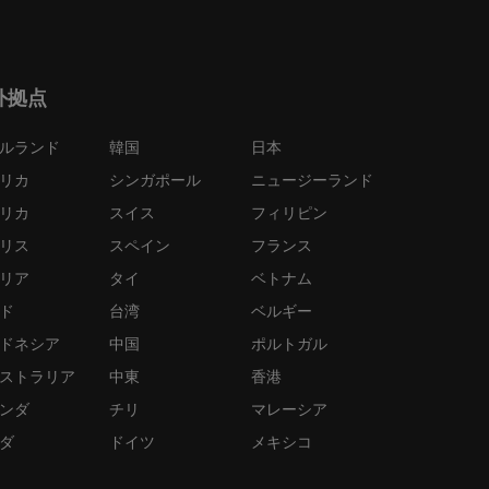
外拠点
ルランド
韓国
日本
リカ
シンガポール
ニュージーランド
リカ
スイス
フィリピン
リス
スペイン
フランス
リア
タイ
ベトナム
ド
台湾
ベルギー
ドネシア
中国
ポルトガル
ストラリア
中東
香港
ンダ
チリ
マレーシア
ダ
ドイツ
メキシコ