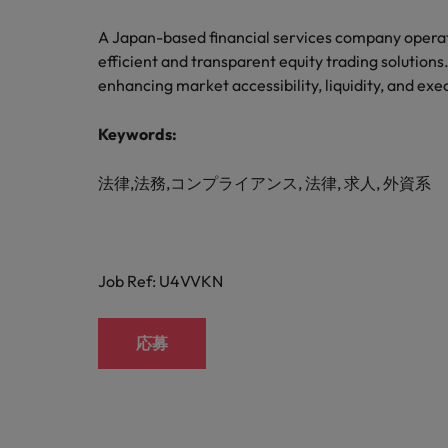
M&A アドバイザリー & コンサルティング
A Japan-based financial services company operati
efficient and transparent equity trading solutions.
enhancing market accessibility, liquidity, and exe
Keywords:
法律,法務,コンプライアンス, 法律, 求人, 外資系
Job Ref: U4VVKN
応募