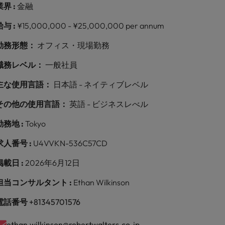
業界 :
金融
給与 :
¥15,000,000 - ¥25,000,000 per annum
勤務形態：
オフィス・現場勤務
職務レベル：
一般社員
主な使用言語：
日本語 - ネイティブレベル
その他の使用言語：
英語 - ビジネスレべル
勤務地 :
Tokyo
求人番号 :
U4VVKN-536C57CD
掲載日 :
2026年6月12日
担当コンサルタント :
Ethan Wilkinson
電話番号
+81345701576
ethan.wilkinson@robertwalters.co.jp