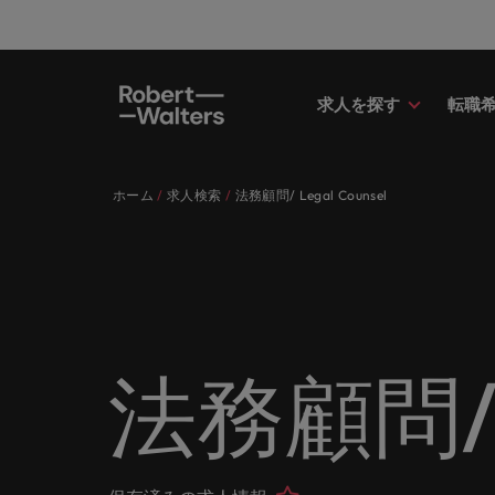
求人を探す
転職
求人
転職希望者
採用担当者
お役立ちコンテンツ
会社概要
お問い合わせ
経理/
転職ア
人材紹
Eブッ
当社の
国内拠
キャリア相談
キャリア相談
キャリア相談
キャリア相談
キャリア相談
キャリア相談
採用担当者の方
採用担当者の方
採用担当者の方
採用担当者の方
採用担当者の方
採用担当者の方
ホーム
求人検索
法務顧問/ Legal Counsel
求人
経理/
外資系
最新の
当社の
各業界のスペシャリストがあなたの
45以上の業界に精通したプロが、
当社は各企業のニーズに合った迅速
採用担当者や転職希望者の方に向け
ロバート・ウォルターズは「企業」
当社はグローバルでありながら、日
正社員
東京
アドバ
ます。
介しま
各業界のスペシャリストがあなたの声に耳を傾け、国内
声に耳を傾け、国内のグローバル企
正社員、派遣社員、契約社員など雇
かつ効率的な採用ソリューションを
た最新情報や市場トレンド、アイデ
そして「働く人」のストーリーを大
本に根ざしたビジネスを展開してい
う。
エグゼ
大阪
業からベンチャー企業まで、さまざ
用形態を問わず、あなたのスキルが
提供しており、国内のグローバル企
アをお届けします。
切にしています。
ます。ぜひ採用に関してご相談くだ
転職希望者
人事
キャリ
ポッド
パート
まな企業にご紹介します。共にキャ
活きる場所へと導きます。
業からベンチャー企業まで、さまざ
さい。
45以上の業界に精通したプロが、正社員、派遣社員、契
求人を見る
インタ
すべて見る
詳しく見る
リアの新たな一章を開きましょう。
まな企業より高い信頼を獲得してい
人事分
あなた
ビジネ
当社が
採用担当者
メント
詳しく見る
国内拠点問い合わせ先
詳しく見る
ます。各種サービスやリソースをぜ
ません
を招い
人々や
当社は各企業のニーズに合った迅速かつ効率的な採用ソ
求人を見る
派遣・
法務顧問/ L
ひご覧ください。
経理/財務
「Powe
います。各種サービスやリソースをぜひご覧ください。
お役立ちコンテンツ
さい。
転職アドバイス
マーケ
給与調
採用担当者や転職希望者の方に向けた最新情報や市場ト
詳しく見る
詳しく見る
企業と
メーカー（電気/電子/機械）
マーケ
あなた
会社概要
ウェビ
すべて見る
す。
解説し
ロバー
日本に帰国して働くなら
ロバート・ウォルターズは「企業」そして「働く人」の
人材紹介
業界の
て「働