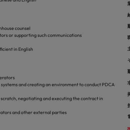
シンガポール
戦略
韓国
スペイン
inhouse counsel
tors or supporting such communications
スイス
学ぶグローバルキャリア
icient in English
台湾
サプライチェーン、物流、購買
タイ
オランダ
erators
rol systems and creating an environment to conduct PDCA
中東
scratch, negotiating and executing the contract in
められる人物像とは？管理職になるメリットも紹介
イギリス
ators and other external parties
ネルギー、インフラ
アメリカ
ベトナム