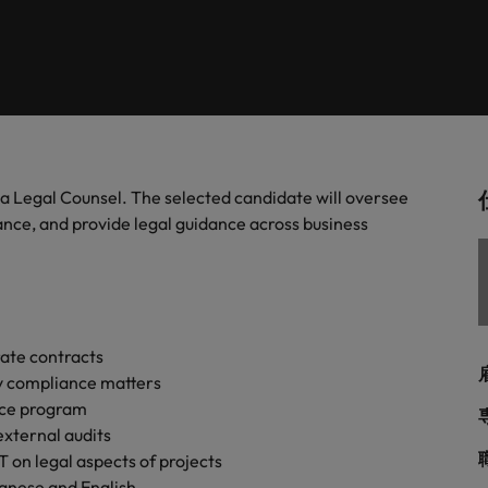
します。
。
解説します。
ドイツ
フ
税務/監査保証
スを展開しています。ぜひ採用に関してご相談ください。
インターナショナル・キャ
歴書メーカー
香港
ポ
野についてご紹介します。
税務/監査保証分野についてご紹
るご質問
ムに簡単入力をするだけで、英文
す。
派遣・契約社員採用
インドネシア
シ
を作ることができます。
カウントに関するよくある質問を
ださい。
ル
リテール/小売
ル分野についてご紹介します。
リテール/小売分野についてご紹
r a Legal Counsel. The selected candidate will oversee
アウトソーシング
大阪
す。
ce, and provide legal guidance across business
秘書/ビジネスサポート
分野についてご紹介します。
秘書/ビジネスサポート分野につ
女性リーダーシップ推進プ
メキシコ
介します。
ニュージーランド
ate contracts
ly compliance matters
フィリピン
nce program
external audits
ポルトガル
について
T on legal aspects of projects
anese and English