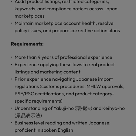
します。
Audit product listings, restricted categories,
ジェンス
ケティン
進プログラム
「体験」で差がつく時代の採用戦略
る
カナダ
ポルトガル
す。
よくあるご質問
み
き
IT
グ、ITに
keywords, and compliance notices across Japan
ロバー
シンガポール
ま
いたるま
人材育成
転職アドバイス
ト・ウォ
marketplaces
チリ
当社は
シンガポール
せ
IT
税務/監
エネルギ
で、多岐
ルターズ
英国大学院卒トップリーダーに学ぶ
ESG活動
採用アドバイス
Maintain marketplace account health, resolve
韓国
税務/監査保証
ん
にわたる
査保証
ー
は「企
を通して
中国
韓国
グローバルキャリア
採用・転職市場動向2026：サプラ
policy issues, and prepare corrective action plans
IT分野に
専門分野
か？
業」そし
スペイン
世界中の
ついてご
イチェーン、物流、購買
税務/監査
エネルギ
を取り扱
て「働く
人々や環
フランス
スペイン
エネルギー
紹介しま
Requirements
:
保証分野
ー分野に
転職アドバイス
っていま
人」のス
スイス
境に貢献
す。
について
ついてご
女性管理職を取り巻く現状と求めら
す。
詳
トーリー
していま
採用アドバイス
ドイツ
スイス
More than 4 years of professional experience
ご紹介し
紹介しま
台湾
れる人物像とは？管理職になるメリ
を大切に
し
す。
デジタル
採用・転職市場動向2026：エネル
ます。
す。
Experience applying these laws to real product
していま
ットも紹介
く
香港
英文履歴
台湾
ギー、インフラ
タイ
listings and marketing content
す。
見
書メーカ
Prior experience navigating Japanese import
デジタル
リテー
化学
リテール/小売
インドネシア
タイ
る
オランダ
ー
regulations (customs procedures, MHLW approvals,
ル/小売
ロバート・ウォルターズで働く
よくある
デジタル
化学分野
PSE/PSC certifications, and product category-
フォーム
アイルランド
中東
オランダ
ご質問
分野につ
について
リテール/
化学
ロバート・ウォルターズ・ジャパンで
に簡単入
specific requirements)
いてご紹
ご紹介し
小売分野
働きませんか？
力をする
マイアカ
イギリス
イタリア
中東
Understanding of Yakuji-ho (薬機法) and Keihyo-ho
介しま
ます。
について
だけで、
ウントに
(景品表示法)
す。
自動車
ご紹介し
アメリカ
詳しく見る
英文履歴
関するよ
インド
イギリス
Business level reading and written Japanese;
ます。
書を作る
くある質
proficient in spoken English
ベトナム
ことがで
問をご覧
日本
アメリカ
秘書/ビジネスサポート