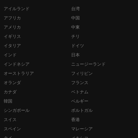
アイルランド
台湾
アフリカ
中国
アメリカ
中東
イギリス
チリ
イタリア
ドイツ
インド
日本
インドネシア
ニュージーランド
オーストラリア
フィリピン
オランダ
フランス
カナダ
ベトナム
韓国
ベルギー
シンガポール
ポルトガル
スイス
香港
スペイン
マレーシア
タイ
メキシコ