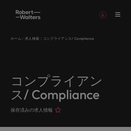
簡単登録
個人情報
ホーム
求人検索
コンプライアンス/ Compliance
English
求人
転職希望
採用担当
お役立ち
会社概要
お問い合
経理/財
転職アド
人材紹介
Eブック＆
当社のス
国内拠点
アウトソ
海外拠点
日本に帰
投資家情
メーカー
転職ア
タレン
ヘルスケ
Japanese
キャリア相談
キャリア相談
キャリア相談
キャリア相談
キャリア相談
キャリア相談
採用担当者の方
採用担当者の方
採用担当者の方
採用担当者の方
採用担当者の方
採用担当者の方
者
者
コンテン
わせ
務
バイス
ホワイト
トーリー
ーシング
国して働
報
（電気/
ドバイ
ト・アド
ア
ログイン
マイ・アプリケーション
求人
各業界の
ロバー
正社員採
東京
アフリカ
ツ
ペーパー
くなら
電子/機
ス
バイザリ
各業界のスペシャリストがあなたの声に耳を傾け、
経理/財務
外資系・
当社の歴
ロバー
ヘルスケ
用
スペシャ
45以上の
当社は各
ト・ウォ
当社はグ
採用代行
ロ
械）
ー
フォローする
保存済みの求人情報とアラート
分野につ
日系グロ
史やミッ
大阪
オーストラリア
ト・ウォ
ア分野に
国内のグローバル企業からベンチャー企業まで、さ
最新の調査
あなたの
あなたの
（RPO）
リストが
業界に精
企業のニ
採用担当
ルターズ
ローバル
転職希望者
バ
いてご紹
ーバル企
エグゼク
ション・
ルター
ついてご
やレポー
海外経験
キャリア
まざまな企業にご紹介します。共にキャリアの新た
コンプライアン
メーカー
あなたの
通したプ
ーズに合
者や転職
は「企
でありな
45以上の業界に精通したプロが、正社員、派遣社
マーケッ
ー
ベルギー
介しま
業への
ティブサ
価値観を
ズ・グル
紹介しま
ト、知見を
アウトソ
を日本で
をサポー
（電気/電
な一章を開きましょう。
サインアウト
ト・イン
声に耳を
ロが、正
った迅速
希望者の
業」そし
がら、日
員、契約社員など雇用形態を問わず、あなたのスキ
ト・
す。
『転職ア
ーチ
ご紹介し
ープの最
す。
採用担当者
ご紹介しま
ーシング
活かして
トしま
子/機械）
ス/ Compliance
テリジェ
カナダ
傾け、国
社員、派
かつ効率
方に向け
て「働く
本に根ざ
ルが活きる場所へと導きます。
ウ
ドバイ
ます。
新の投資
す。
みません
す。
当社は各企業のニーズに合った迅速かつ効率的な採
求人を見る
分野につ
ンス
インター
内のグロ
遣社員、
的な採用
た最新情
人」のス
したビジ
ス』を掲
家情報を
ォ
か？
いてご紹
用ソリューションを提供しており、国内のグローバ
チリ
お役立ちコンテンツ
詳しく見る
ナショナ
載してお
ご覧いた
ーバル企
契約社員
ソリュー
報や市場
トーリー
ネスを展
ル
介しま
人材育成
ル企業からベンチャー企業まで、さまざまな企業よ
ポッドキ
採用ア
採用担当者や転職希望者の方に向けた最新情報や市
保存済みの求人情報
ル・キャ
ります。
だけま
業からベ
など雇用
ションを
トレン
を大切に
開してい
経理/財務
す。
タ
中国
り高い信頼を獲得しています。各種サービスやリソ
ャスト
ドバイ
リア・マ
場トレンド、アイデアをお届けします。
す。
会社概要
女性リー
ンチャー
形態を問
提供して
ド、アイ
していま
ます。ぜ
ー
転職アドバイス
ースをぜひご覧ください。
ネジメン
ス
フランス
ダーシッ
ロバート・ウォルターズは「企業」そして「働く
ビジネスリ
キャリア
お知り合
企業ま
わず、あ
おり、国
デアをお
す。
ひ採用に
ズ
人事
金融
法務/コ
すべて見る
ト
メーカー（電気/電子/機械）
プ推進プ