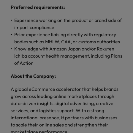
きます。
くださ
自動車
秘書/ビ
M&A ア
Preferred requirements:
い。
ジネスサ
ドバイザ
マレーシア
ベトナム
自動車分
M&A アドバイザリー & コンサルティング
ポート
リー & コ
野につい
Experience working on the product or brand side of
ンサルテ
てご紹介
秘書/ビジ
import compliance
ィング
します。
ネスサポ
Prior experience liaising directly with regulatory
ート分野
M&A アド
bodies such as MHLW, CAA, or customs authorities
について
バイザリ
Knowledge with Amazon Japan and/or Rakuten
ご紹介し
ー & コン
Ichiba account health management, including Plans
ます。
サルティ
of Action
ング分野
について
About the Company:
ご紹介し
ます。
A global eCommerce accelerator that helps brands
grow across leading online marketplaces through
data-driven insights, digital advertising, creative
services, and logistics support. With a strong
international presence, it partners with businesses
to scale their online sales and strengthen their
marketplace performance.