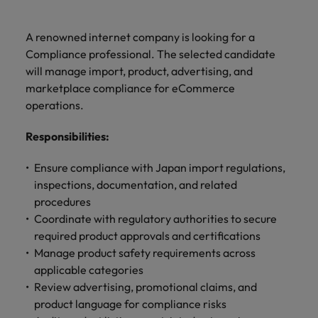
ーダーや採
パートナ
多様性、
人」のストーリーを大切にしています。
効果的な
相談
い紹介キ
で、さま
なたのス
内のグロ
届けしま
関してご
詳しく見る
で
お問い合わせ
ンプライ
ドイツ
ログラム
詳しく見
人事分野
用のエキス
金融分野
日本に帰国して働くなら
採用活動
ーシップ
平等性、
派遣・契
ャンペー
ざまな企
キルが活
ーバル企
す。
相談くだ
働
当社はグローバルでありながら、日本に根ざしたビ
アンス
あなたの
について
パートを招
について
詳しく見る
る
を行うた
約社員採
A renowned internet company is looking for a
インクル
Eブック＆ホワイトペーパー
ン
ヘルスケア
業にご紹
きる場所
業からベ
さい。
香港
く
ジネスを展開しています。ぜひ採用に関してご相談
将来のキ
当社がパ
人材紹介
ご紹介し
いたポッド
ご紹介し
めのリソ
すべて見
用
法務/コン
Compliance professional. The selected candidate
ージョン
介しま
へと導き
ンチャー
ャリアを
ートナー
ください。
キャリア相談
ます。
キャストシ
ます。
ロバー
ースやア
プライア
る
国内拠点
インドネシア
ロ
will manage import, product, advertising, and
す。共に
ます。
企業ま
プロに相
シップを
リーズ
当社のストーリー
ト・ウォ
多様性や
ドバイス
転職アドバイス
正社員採用
派遣・契約社員採用
ンス分野
人事
問い合わ
バ
marketplace compliance for eCommerce
国内拠点問い合わせ先
談しませ
結んでい
キャリア
で、さま
「Powering
ルターズ
平等性が
をご紹介
アイルランド
について
詳しく見
せ先
ー
お知り合い紹介キャンペーン
んか？
る人々や
operations.
Potential」
の新たな
ざまな企
にお知り
大切にさ
します。
ご紹介し
エグゼクティブサーチ
ト・
る
投資家情報
組織につ
をお楽しみ
ポッドキャスト
イタリア
合いを紹
れ、すべ
金融
一章を開
業より高
ます。
国内拠点
いてご紹
ウ
Responsibilities
ください。
:
介して転
ての人が
きましょ
い信頼を
インターナショナル・
給与調査
介しま
インド
ォ
職をサポ
尊重され
キャリア・マネジメン
う。
獲得して
パートナーシップ
マーケテ
サプライ
営業
東京
す。
大阪
採用アドバイス
法務/コンプライアンス
Ensure compliance with Japan import regulations,
ル
ートしま
る環境作
ト
ウェビナ
給与調
います。
日本
ィング
チェー
せんか？
りのため
タ
inspections, documentation, and related
求人を見
営業分野
当社の専門分野
ー
査
各種サー
ン/物流/
に当社は
海外拠点
ー
procedures
アウトソーシング
について
多様性、平等性、インクルージョン
る
マーケテ
マレーシア
ウェビナー
マーケティング
ビスやリ
取り組ん
購買
業界の専門
あなたの
ズ・
ご紹介し
Coordinate with regulatory authorities to secure
ィング分
給与調査
当社の専
ソースを
でいま
家が情報や
業界の採
英文履歴書メーカー
ます。
ジ
アフリカ
メキシコ
野につい
メキシコ
required product approvals and certifications
採用代行（RPO）
門分野
アウトソーシング
サプライ
す。
ぜひご覧
あなたの
最新のトレ
用・給与
企業と転職者ストーリー
給与調査
てご紹介
ャ
サプライチェーン/物流/購買
Manage product safety requirements across
チェーン/
業界の採
ンドをシェ
動向を詳
くださ
ニュージーランド
経理/財務
オーストラリア
します。
ニュージーランド
パ
物流/購買
applicable categories
タレント・アドバイザリー
用・給与
アします。
しく解説
から金
転職アドバイス
い。
企業と転
ESG・社
ン
分野につ
Review advertising, promotional claims, and
ESG・社会貢献への取り組み
動向を詳
フィリピン
します。
融、人
営業
ベルギー
フィリピン
MBAホルダーのキャリア形成につい
職者スト
会貢献へ
いてご紹
で
product language for compliance risks
しく解説
採用アドバイス
詳しく見
マーケット・インテリ
事、マー
女性リーダーシップ推
て
介しま
ーリー
の取り組
働
ポルトガル