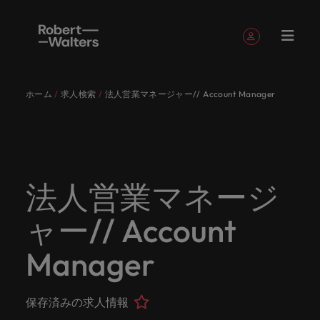
簡単登録
個人情報
ホーム
求人検索
法人営業マネージャー// Account Manager
English
求人
転職希望
採用担当
お役立ち
会社概要
お問い合
経理/財
転職アド
人材紹介
Eブック＆
当社のス
国内拠点
アウトソ
海外拠点
日本に帰
投資家情
メーカー
転職ア
タレン
ヘルスケ
Japanese
キャリア相談
キャリア相談
キャリア相談
キャリア相談
キャリア相談
キャリア相談
採用担当者の方
採用担当者の方
採用担当者の方
採用担当者の方
採用担当者の方
採用担当者の方
者
者
コンテン
わせ
務
バイス
ホワイト
トーリー
ーシング
国して働
報
（電気/
ドバイ
ト・アド
ア
ログイン
マイ・アプリケーション
求人
各業界の
ロバー
正社員採
東京
アフリカ
ツ
ペーパー
くなら
電子/機
ス
バイザリ
各業界のスペシャリストがあなたの声に耳を傾け、
経理/財務
外資系・
当社の歴
ロバー
ヘルスケ
用
スペシャ
45以上の
当社は各
ト・ウォ
当社はグ
採用代行
ロ
械）
ー
フォローする
保存済みの求人情報とアラート
分野につ
日系グロ
史やミッ
大阪
オーストラリア
ト・ウォ
ア分野に
国内のグローバル企業からベンチャー企業まで、さ
最新の調査
あなたの
あなたの
（RPO）
リストが
業界に精
企業のニ
採用担当
ルターズ
ローバル
転職希望者
バ
いてご紹
ーバル企
エグゼク
ション・
ルター
ついてご
やレポー
海外経験
キャリア
まざまな企業にご紹介します。共にキャリアの新た
法人営業マネージ
メーカー
あなたの
通したプ
ーズに合
者や転職
は「企
でありな
45以上の業界に精通したプロが、正社員、派遣社
マーケッ
ー
ベルギー
介しま
業への
ティブサ
価値観を
ズ・グル
紹介しま
ト、知見を
アウトソ
を日本で
をサポー
（電気/電
な一章を開きましょう。
サインアウト
ト・イン
声に耳を
ロが、正
った迅速
希望者の
業」そし
がら、日
員、契約社員など雇用形態を問わず、あなたのスキ
ト・
す。
『転職ア
ーチ
ご紹介し
ープの最
す。
採用担当者
ご紹介しま
ーシング
活かして
トしま
子/機械）
ャー// Account
テリジェ
カナダ
傾け、国
社員、派
かつ効率
方に向け
て「働く
本に根ざ
ルが活きる場所へと導きます。
ウ
ドバイ
ます。
新の投資
す。
みません
す。
当社は各企業のニーズに合った迅速かつ効率的な採
求人を見る
分野につ
ンス
インター
内のグロ
遣社員、
的な採用
た最新情
人」のス
したビジ
ス』を掲
家情報を
ォ
か？
いてご紹
用ソリューションを提供しており、国内のグローバ
チリ
お役立ちコンテンツ
Manager
詳しく見る
ナショナ
載してお
ご覧いた
ーバル企
契約社員
ソリュー
報や市場
トーリー
ネスを展
ル
介しま
人材育成
ル企業からベンチャー企業まで、さまざまな企業よ
ポッドキ
採用ア
採用担当者や転職希望者の方に向けた最新情報や市
ル・キャ
ります。
だけま
業からベ
など雇用
ションを
トレン
を大切に
開してい
経理/財務
す。
タ
中国
り高い信頼を獲得しています。各種サービスやリソ
ャスト
ドバイ
リア・マ
場トレンド、アイデアをお届けします。
す。
会社概要
女性リー
ンチャー
形態を問
提供して
ド、アイ
していま
ます。ぜ
ー
転職アドバイス
ースをぜひご覧ください。
ネジメン
ス
保存済みの求人情報
フランス
ダーシッ
ロバート・ウォルターズは「企業」そして「働く
ビジネスリ
キャリア
お知り合
企業ま
わず、あ
おり、国
デアをお
す。
ひ採用に
ズ
人事
金融
法務/コ
すべて見る
ト
メーカー（電気/電子/機械）
プ推進プ