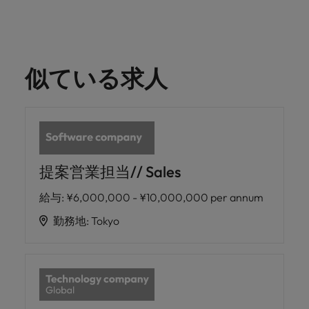
きます。
くださ
自動車
秘書/ビ
M&A ア
い。
ジネスサ
ドバイザ
マレーシア
ベトナム
自動車分
M&A アドバイザリー & コンサルティング
ポート
リー & コ
野につい
ンサルテ
てご紹介
秘書/ビジ
似ている求人
ィング
します。
ネスサポ
ート分野
M&A アド
について
バイザリ
ご紹介し
ー & コン
ます。
サルティ
ング分野
について
提案営業担当// Sales
ご紹介し
給与
:
¥6,000,000 - ¥10,000,000 per annum
ます。
勤務地
:
Tokyo