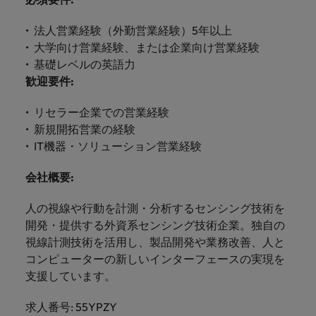
します。
ジェンス
ケティン
進プログラム
「体験」で差がつく時代の採用戦略
る
カナダ
ポルトガル
す。
よくあるご質問
み
き
IT
グ、ITに
ロバー
シンガポール
ま
法人営業経験（外勤営業経験）5年以上
いたるま
人材育成
転職アドバイス
ト・ウォ
チリ
当社は
シンガポール
せ
IT
税務/監
エネルギ
大学向け営業経験、または企業向け営業経験
で、多岐
ルターズ
英国大学院卒トップリーダーに学ぶ
ESG活動
採用アドバイス
韓国
税務/監査保証
ん
にわたる
査保証
ー
基礎レベルの英語力
は「企
を通して
中国
韓国
グローバルキャリア
採用・転職市場動向2026：サプラ
IT分野に
専門分野
か？
業」そし
歓迎要件
:
スペイン
世界中の
ついてご
イチェーン、物流、購買
税務/監査
エネルギ
を取り扱
て「働く
人々や環
フランス
スペイン
エネルギー
紹介しま
保証分野
ー分野に
転職アドバイス
っていま
人」のス
スイス
境に貢献
リセラー企業での営業経験
す。
について
ついてご
女性管理職を取り巻く現状と求めら
す。
詳
トーリー
していま
採用アドバイス
ドイツ
スイス
新規開拓営業の経験
ご紹介し
紹介しま
台湾
れる人物像とは？管理職になるメリ
を大切に
し
す。
デジタル
採用・転職市場動向2026：エネル
IT機器・ソリューション営業経験
ます。
す。
していま
ットも紹介
く
香港
英文履歴
台湾
ギー、インフラ
タイ
す。
見
書メーカ
会社概要
:
デジタル
リテー
化学
リテール/小売
インドネシア
タイ
る
オランダ
ー
ル/小売
ロバート・ウォルターズで働く
よくある
人の視線や行動を計測・分析するセンシング技術を
デジタル
化学分野
フォーム
アイルランド
中東
オランダ
ご質問
分野につ
について
開発・提供する外資系センシング技術企業。独自の
リテール/
化学
ロバート・ウォルターズ・ジャパンで
に簡単入
いてご紹
ご紹介し
小売分野
視線計測技術を活用し、製品開発や業務改善、人と
働きませんか？
力をする
マイアカ
イギリス
イタリア
中東
介しま
ます。
について
コンピューターの新しいインターフェースの実現を
だけで、
ウントに
す。
自動車
ご紹介し
アメリカ
詳しく見る
支援しています。
英文履歴
関するよ
インド
イギリス
ます。
書を作る
くある質
ベトナム
ことがで
問をご覧
求人番号: 55YPZY
日本
アメリカ
秘書/ビジネスサポート