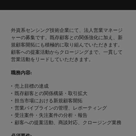
ーダーや採
パートナ
多様性、
人」のストーリーを大切にしています。
効果的な
相談
い紹介キ
で、さま
なたのス
内のグロ
届けしま
関してご
詳しく見る
で
お問い合わせ
ンプライ
ドイツ
ログラム
詳しく見
人事分野
用のエキス
金融分野
日本に帰国して働くなら
採用活動
ーシップ
平等性、
派遣・契
ャンペー
ざまな企
キルが活
ーバル企
す。
相談くだ
働
当社はグローバルでありながら、日本に根ざしたビ
アンス
あなたの
について
パートを招
について
詳しく見る
る
を行うた
約社員採
インクル
Eブック＆ホワイトペーパー
ン
ヘルスケア
業にご紹
きる場所
業からベ
さい。
香港
く
ジネスを展開しています。ぜひ採用に関してご相談
将来のキ
当社がパ
人材紹介
ご紹介し
いたポッド
ご紹介し
めのリソ
すべて見
用
法務/コン
ージョン
介しま
へと導き
ンチャー
ャリアを
ートナー
ください。
キャリア相談
ます。
キャストシ
ます。
ロバー
ースやア
プライア
る
国内拠点
インドネシア
ロ
外資系センシング技術企業にて、法人営業マネージ
す。共に
ます。
企業ま
プロに相
シップを
リーズ
当社のストーリー
ト・ウォ
多様性や
ドバイス
転職アドバイス
正社員採用
派遣・契約社員採用
ンス分野
人事
問い合わ
バ
ャーの募集です。既存顧客との関係強化に加え、新
国内拠点問い合わせ先
談しませ
結んでい
キャリア
で、さま
「Powering
ルターズ
平等性が
をご紹介
アイルランド
について
詳しく見
せ先
ー
お知り合い紹介キャンペーン
規顧客開拓にも積極的に取り組んでいただきます。
んか？
る人々や
Potential」
の新たな
ざまな企
にお知り
大切にさ
します。
ご紹介し
エグゼクティブサーチ
ト・
る
投資家情報
組織につ
顧客への提案活動からクロージングまで、一貫して
をお楽しみ
ポッドキャスト
イタリア
合いを紹
れ、すべ
金融
一章を開
業より高
ます。
国内拠点
いてご紹
ウ
ください。
営業活動をリードしていただきます。
介して転
ての人が
きましょ
い信頼を
インターナショナル・
給与調査
介しま
インド
ォ
職をサポ
尊重され
キャリア・マネジメン
う。
獲得して
パートナーシップ
マーケテ
サプライ
営業
東京
す。
大阪
採用アドバイス
法務/コンプライアンス
ル
ートしま
る環境作
職務内容
:
ト
ウェビナ
給与調
います。
日本
ィング
チェー
せんか？
りのため
タ
求人を見
営業分野
当社の専門分野
ー
査
各種サー
ン/物流/
に当社は
海外拠点
ー
売上目標の達成
アウトソーシング
について
多様性、平等性、インクルージョン
る
マーケテ
マレーシア
ウェビナー
マーケティング
ビスやリ
取り組ん
購買
業界の専門
あなたの
ズ・
ご紹介し
既存顧客との関係構築・取引拡大
ィング分
給与調査
当社の専
ソースを
でいま
家が情報や
業界の採
英文履歴書メーカー
ます。
ジ
アフリカ
メキシコ
野につい
メキシコ
担当市場における新規顧客開拓
採用代行（RPO）
門分野
アウトソーシング
サプライ
す。
ぜひご覧
あなたの
最新のトレ
用・給与
企業と転職者ストーリー
給与調査
てご紹介
ャ
サプライチェーン/物流/購買
営業パイプラインの管理、レポーティング
チェーン/
業界の採
ンドをシェ
動向を詳
くださ
ニュージーランド
経理/財務
オーストラリア
します。
ニュージーランド
パ
物流/購買
受注案件・失注案件の分析・報告
タレント・アドバイザリー
用・給与
アします。
しく解説
から金
転職アドバイス
い。
企業と転
ESG・社
ン
分野につ
顧客への提案活動、商談対応、クロージング業務
ESG・社会貢献への取り組み
動向を詳
フィリピン
します。
融、人
営業
ベルギー
フィリピン
MBAホルダーのキャリア形成につい
職者スト
会貢献へ
いてご紹
で
しく解説
採用アドバイス
詳しく見
マーケット・インテリ
事、マー
女性リーダーシップ推
て
介しま
ーリー
の取り組
働
必須要件
:
ポルトガル