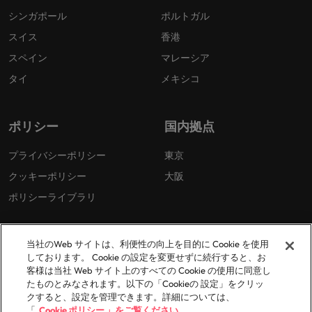
シンガポール
ポルトガル
スイス
香港
スペイン
マレーシア
タイ
メキシコ
ポリシー
国内拠点
プライバシーポリシー
東京
クッキーポリシー
大阪
ポリシーライブラリ
当社のWeb サイトは、利便性の向上を目的に Cookie を使用
しております。 Cookie の設定を変更せずに続行すると、お
客様は当社 Web サイト上のすべての Cookie の使用に同意し
たものとみなされます。以下の「Cookieの 設定」をクリッ
© 2026 Robert Walters Plc. All Rights Reserved.
クすると、設定を管理できます。詳細については、
「
Cookie ポリシー 」をご覧ください。