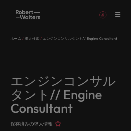
簡単登録
個人情報
ホーム
求人検索
エンジンコンサルタント// Engine Consultant
English
求人
転職希望
採用担当
お役立ち
会社概要
お問い合
経理/財
転職アド
人材紹介
Eブック＆
当社のス
国内拠点
アウトソ
海外拠点
日本に帰
投資家情
メーカー
転職ア
タレン
ヘルスケ
Japanese
キャリア相談
キャリア相談
キャリア相談
キャリア相談
キャリア相談
キャリア相談
採用担当者の方
採用担当者の方
採用担当者の方
採用担当者の方
採用担当者の方
採用担当者の方
者
者
コンテン
わせ
務
バイス
ホワイト
トーリー
ーシング
国して働
報
（電気/
ドバイ
ト・アド
ア
ログイン
マイ・アプリケーション
求人
各業界の
ロバー
正社員採
東京
アフリカ
ツ
ペーパー
くなら
電子/機
ス
バイザリ
各業界のスペシャリストがあなたの声に耳を傾け、
経理/財務
外資系・
当社の歴
ロバー
ヘルスケ
用
スペシャ
45以上の
当社は各
ト・ウォ
当社はグ
採用代行
ロ
械）
ー
フォローする
保存済みの求人情報とアラート
分野につ
日系グロ
史やミッ
大阪
オーストラリア
ト・ウォ
ア分野に
国内のグローバル企業からベンチャー企業まで、さ
最新の調査
あなたの
あなたの
（RPO）
リストが
業界に精
企業のニ
採用担当
ルターズ
ローバル
転職希望者
バ
いてご紹
ーバル企
エグゼク
ション・
ルター
ついてご
やレポー
海外経験
キャリア
まざまな企業にご紹介します。共にキャリアの新た
エンジンコンサル
メーカー
あなたの
通したプ
ーズに合
者や転職
は「企
でありな
45以上の業界に精通したプロが、正社員、派遣社
マーケッ
ー
ベルギー
介しま
業への
ティブサ
価値観を
ズ・グル
紹介しま
ト、知見を
アウトソ
を日本で
をサポー
（電気/電
な一章を開きましょう。
サインアウト
ト・イン
声に耳を
ロが、正
った迅速
希望者の
業」そし
がら、日
員、契約社員など雇用形態を問わず、あなたのスキ
ト・
す。
『転職ア
ーチ
ご紹介し
ープの最
す。
採用担当者
ご紹介しま
ーシング
活かして
トしま
子/機械）
タント// Engine
テリジェ
カナダ
傾け、国
社員、派
かつ効率
方に向け
て「働く
本に根ざ
ルが活きる場所へと導きます。
ウ
ドバイ
ます。
新の投資
す。
みません
す。
当社は各企業のニーズに合った迅速かつ効率的な採
求人を見る
分野につ
ンス
インター
内のグロ
遣社員、
的な採用
た最新情
人」のス
したビジ
ス』を掲
家情報を
ォ
か？
いてご紹
用ソリューションを提供しており、国内のグローバ
チリ
お役立ちコンテンツ
Consultant
詳しく見る
ナショナ
載してお
ご覧いた
ーバル企
契約社員
ソリュー
報や市場
トーリー
ネスを展
ル
介しま
人材育成
ル企業からベンチャー企業まで、さまざまな企業よ
ポッドキ
採用ア
採用担当者や転職希望者の方に向けた最新情報や市
ル・キャ
ります。
だけま
業からベ
など雇用
ションを
トレン
を大切に
開してい
経理/財務
す。
タ
中国
り高い信頼を獲得しています。各種サービスやリソ
ャスト
ドバイ
リア・マ
場トレンド、アイデアをお届けします。
す。
会社概要
女性リー
ンチャー
形態を問
提供して
ド、アイ
していま
ます。ぜ
ー
転職アドバイス
ースをぜひご覧ください。
ネジメン
ス
保存済みの求人情報
フランス
ダーシッ
ロバート・ウォルターズは「企業」そして「働く
ビジネスリ
キャリア
お知り合
企業ま
わず、あ
おり、国
デアをお
す。
ひ採用に
ズ
人事
金融
法務/コ
すべて見る
ト
メーカー（電気/電子/機械）
プ推進プ