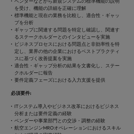
します。
ベンダーなどから新規システムの標準機能の説明
ジェンス
ケティン
進プログラム
「体験」で差がつく時代の採用戦略
る
カナダ
ポルトガル
す。
よくあるご質問
み
き
IT
グ、ITに
を受け、機能の詳細を正確に理解
ロバー
シンガポール
ま
いたるま
人材育成
転職アドバイス
ト・ウォ
標準機能と現在の業務を比較し、適合性・ギャッ
チリ
当社は
シンガポール
せ
IT
税務/監
エネルギ
で、多岐
ルターズ
英国大学院卒トップリーダーに学ぶ
ESG活動
プを分析
採用アドバイス
韓国
税務/監査保証
ん
にわたる
査保証
ー
は「企
を通して
中国
韓国
グローバルキャリア
ギャップに関連する問題を特定し確認し、関連す
採用・転職市場動向2026：サプラ
IT分野に
専門分野
か？
業」そし
スペイン
世界中の
ついてご
るステークホルダーとのインタビューを実施
イチェーン、物流、購買
税務/監査
エネルギ
を取り扱
て「働く
人々や環
フランス
スペイン
エネルギー
紹介しま
保証分野
ー分野に
ビジネスプロセスにおける問題点と非効率性を特
転職アドバイス
っていま
人」のス
スイス
境に貢献
す。
について
ついてご
定し、業界の他の企業におけるベストプラクティ
女性管理職を取り巻く現状と求めら
す。
詳
トーリー
していま
採用アドバイス
ドイツ
スイス
ご紹介し
紹介しま
台湾
スに基づく改善提案を実施
れる人物像とは？管理職になるメリ
を大切に
し
す。
デジタル
採用・転職市場動向2026：エネル
ます。
す。
していま
適合性・ギャップ分析の結果を文書化し、ステー
ットも紹介
く
香港
英文履歴
台湾
ギー、インフラ
タイ
す。
クホルダーに報告
見
書メーカ
デジタル
リテー
化学
リテール/小売
要件定義フェーズにおける入力支援を提供
インドネシア
タイ
る
オランダ
ー
ル/小売
ロバート・ウォルターズで働く
よくある
デジタル
化学分野
フォーム
アイルランド
必須要件
:
中東
オランダ
ご質問
分野につ
について
リテール/
化学
ロバート・ウォルターズ・ジャパンで
に簡単入
いてご紹
ご紹介し
小売分野
働きませんか？
力をする
マイアカ
イギリス
イタリア
中東
ITシステム導入やビジネス改革におけるビジネス
介しま
ます。
について
だけで、
ウントに
分析または要件定義の経験
す。
自動車
ご紹介し
アメリカ
詳しく見る
英文履歴
関するよ
インド
イギリス
ベンダーや事業部門との交渉・調整の経験
ます。
書を作る
くある質
航空エンジンMROオペレーションにおけるスキル
ベトナム
ことがで
問をご覧
日本
アメリカ
秘書/ビジネスサポート