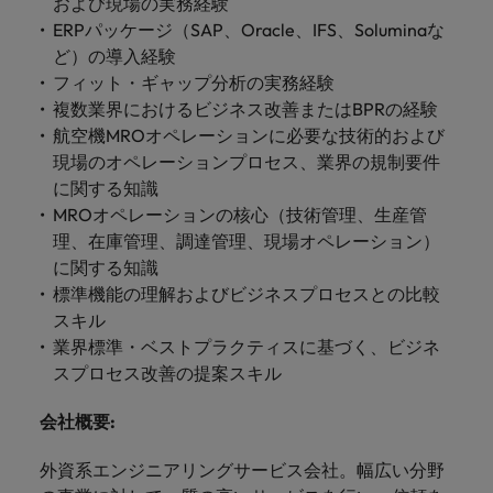
および現場の実務経験
きます。
くださ
自動車
秘書/ビ
M&A ア
ERPパッケージ（SAP、Oracle、IFS、Soluminaな
い。
ジネスサ
ドバイザ
マレーシア
ベトナム
自動車分
ど）の導入経験
M&A アドバイザリー & コンサルティング
ポート
リー & コ
野につい
フィット・ギャップ分析の実務経験
ンサルテ
てご紹介
秘書/ビジ
複数業界におけるビジネス改善またはBPRの経験
ィング
します。
ネスサポ
航空機MROオペレーションに必要な技術的および
ート分野
M&A アド
現場のオペレーションプロセス、業界の規制要件
について
バイザリ
に関する知識
ご紹介し
ー & コン
MROオペレーションの核心（技術管理、生産管
ます。
サルティ
理、在庫管理、調達管理、現場オペレーション）
ング分野
に関する知識
について
ご紹介し
標準機能の理解およびビジネスプロセスとの比較
ます。
スキル
業界標準・ベストプラクティスに基づく、ビジネ
スプロセス改善の提案スキル
会社概要
:
外資系エンジニアリングサービス会社。幅広い分野