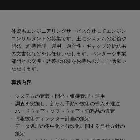
ーダーや採
パートナ
多様性、
人」のストーリーを大切にしています。
効果的な
相談
い紹介キ
で、さま
なたのス
内のグロ
届けしま
関してご
詳しく見る
で
お問い合わせ
ンプライ
ドイツ
ログラム
詳しく見
人事分野
用のエキス
金融分野
日本に帰国して働くなら
採用活動
ーシップ
平等性、
派遣・契
ャンペー
ざまな企
キルが活
ーバル企
す。
相談くだ
働
当社はグローバルでありながら、日本に根ざしたビ
アンス
あなたの
について
パートを招
について
詳しく見る
る
を行うた
約社員採
インクル
Eブック＆ホワイトペーパー
ン
ヘルスケア
業にご紹
きる場所
業からベ
さい。
香港
く
ジネスを展開しています。ぜひ採用に関してご相談
将来のキ
当社がパ
人材紹介
ご紹介し
いたポッド
ご紹介し
めのリソ
すべて見
用
法務/コン
ージョン
介しま
へと導き
ンチャー
ャリアを
ートナー
ください。
キャリア相談
ます。
キャストシ
ます。
ロバー
ースやア
プライア
る
国内拠点
インドネシア
ロ
外資系エンジニアリングサービス会社にてエンジン
す。共に
ます。
企業ま
プロに相
シップを
リーズ
当社のストーリー
ト・ウォ
多様性や
ドバイス
転職アドバイス
正社員採用
派遣・契約社員採用
ンス分野
人事
問い合わ
バ
コンサルタントの募集です。主にシステムの定義や
国内拠点問い合わせ先
談しませ
結んでい
キャリア
で、さま
「Powering
ルターズ
平等性が
をご紹介
アイルランド
について
詳しく見
せ先
ー
お知り合い紹介キャンペーン
開発、維持管理、運用、適合性・ギャップ分析結果
んか？
る人々や
Potential」
の新たな
ざまな企
にお知り
大切にさ
します。
ご紹介し
エグゼクティブサーチ
ト・
る
投資家情報
組織につ
の文書化などをお任せいたします。ベンダーや事業
をお楽しみ
ポッドキャスト
イタリア
合いを紹
れ、すべ
金融
一章を開
業より高
ます。
国内拠点
いてご紹
ウ
ください。
部門との交渉・調整の経験をお持ちの方にご活躍い
介して転
ての人が
きましょ
い信頼を
インターナショナル・
給与調査
介しま
インド
ォ
職をサポ
尊重され
ただけます。
キャリア・マネジメン
う。
獲得して
パートナーシップ
マーケテ
サプライ
営業
東京
す。
大阪
採用アドバイス
法務/コンプライアンス
ル
ートしま
る環境作
ト
ウェビナ
給与調
います。
日本
ィング
チェー
せんか？
りのため
タ
職務内容
:
求人を見
営業分野
当社の専門分野
ー
査
各種サー
ン/物流/
に当社は
海外拠点
ー
アウトソーシング
について
多様性、平等性、インクルージョン
る
マーケテ
マレーシア
ウェビナー
マーケティング
ビスやリ
取り組ん
購買
業界の専門
あなたの
ズ・
ご紹介し
システムの定義・開発・維持管理・運用
ィング分
給与調査
当社の専
ソースを
でいま
家が情報や
業界の採
英文履歴書メーカー
ます。
ジ
アフリカ
メキシコ
野につい
メキシコ
調査を実施し、新たな手順や技術の導入を推進
採用代行（RPO）
門分野
アウトソーシング
サプライ
す。
ぜひご覧
あなたの
最新のトレ
用・給与
企業と転職者ストーリー
給与調査
てご紹介
ャ
サプライチェーン/物流/購買
ハードウェア・ソフトウェア・消耗品の選定
チェーン/
業界の採
ンドをシェ
動向を詳
くださ
ニュージーランド
経理/財務
オーストラリア
します。
ニュージーランド
パ
物流/購買
情報技術ディレクター計画の策定
タレント・アドバイザリー
用・給与
アします。
しく解説
から金
転職アドバイス
い。
企業と転
ESG・社
ン
分野につ
データ処理の集中化と分散化に関する当社方針の
ESG・社会貢献への取り組み
動向を詳
フィリピン
します。
融、人
営業
ベルギー
フィリピン
MBAホルダーのキャリア形成につい
職者スト
会貢献へ
いてご紹
で
策定
しく解説
採用アドバイス
詳しく見
マーケット・インテリ
事、マー
女性リーダーシップ推
て
介しま
ーリー
の取り組
働
ポルトガル