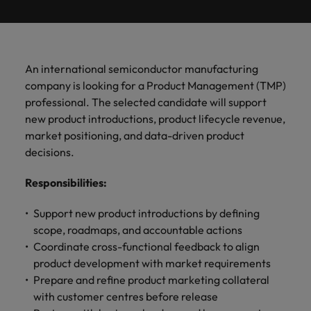
ーダーや採
パートナ
多様性、
人」のストーリーを大切にしています。
効果的な
相談
い紹介キ
で、さま
なたのス
内のグロ
届けしま
関してご
詳しく見る
で
お問い合わせ
ンプライ
ドイツ
ログラム
詳しく見
人事分野
用のエキス
金融分野
日本に帰国して働くなら
採用活動
ーシップ
平等性、
派遣・契
ャンペー
ざまな企
キルが活
ーバル企
す。
相談くだ
働
当社はグローバルでありながら、日本に根ざしたビ
アンス
あなたの
について
パートを招
について
詳しく見る
る
を行うた
約社員採
インクル
Eブック＆ホワイトペーパー
ン
ヘルスケア
業にご紹
きる場所
業からベ
さい。
香港
く
ジネスを展開しています。ぜひ採用に関してご相談
将来のキ
当社がパ
人材紹介
ご紹介し
いたポッド
ご紹介し
めのリソ
すべて見
用
法務/コン
ージョン
介しま
へと導き
ンチャー
ャリアを
ートナー
ください。
キャリア相談
ます。
キャストシ
ます。
ロバー
ースやア
プライア
る
国内拠点
インドネシア
ロ
An international semiconductor manufacturing
す。共に
ます。
企業ま
プロに相
シップを
リーズ
当社のストーリー
ト・ウォ
多様性や
ドバイス
転職アドバイス
正社員採用
派遣・契約社員採用
ンス分野
人事
問い合わ
バ
company is looking for a Product Management (TMP)
国内拠点問い合わせ先
談しませ
結んでい
キャリア
で、さま
「Powering
ルターズ
平等性が
をご紹介
アイルランド
について
詳しく見
せ先
ー
お知り合い紹介キャンペーン
professional. The selected candidate will support
んか？
る人々や
Potential」
の新たな
ざまな企
にお知り
大切にさ
します。
ご紹介し
エグゼクティブサーチ
ト・
る
投資家情報
組織につ
new product introductions, product lifecycle revenue,
をお楽しみ
ポッドキャスト
イタリア
合いを紹
れ、すべ
金融
一章を開
業より高
ます。
国内拠点
いてご紹
ウ
ください。
market positioning, and data-driven product
介して転
ての人が
きましょ
い信頼を
インターナショナル・
給与調査
介しま
インド
ォ
職をサポ
尊重され
decisions.
キャリア・マネジメン
う。
獲得して
パートナーシップ
マーケテ
サプライ
営業
東京
す。
大阪
採用アドバイス
法務/コンプライアンス
ル
ートしま
る環境作
ト
ウェビナ
給与調
います。
日本
ィング
チェー
せんか？
りのため
タ
Responsibilities
:
求人を見
営業分野
当社の専門分野
ー
査
各種サー
ン/物流/
に当社は
海外拠点
ー
アウトソーシング
について
多様性、平等性、インクルージョン
る
マーケテ
マレーシア
ウェビナー
マーケティング
ビスやリ
取り組ん
購買
業界の専門
あなたの
ズ・
ご紹介し
Support new product introductions by defining
ィング分
給与調査
当社の専
ソースを
でいま
家が情報や
業界の採
英文履歴書メーカー
ます。
ジ
アフリカ
メキシコ
野につい
メキシコ
scope, roadmaps, and accountable actions
採用代行（RPO）
門分野
アウトソーシング
サプライ
す。
ぜひご覧
あなたの
最新のトレ
用・給与
企業と転職者ストーリー
給与調査
てご紹介
ャ
サプライチェーン/物流/購買
Coordinate cross-functional feedback to align
チェーン/
業界の採
ンドをシェ
動向を詳
くださ
ニュージーランド
経理/財務
オーストラリア
します。
ニュージーランド
パ
物流/購買
product development with market requirements
タレント・アドバイザリー
用・給与
アします。
しく解説
から金
転職アドバイス
い。
企業と転
ESG・社
ン
分野につ
Prepare and refine product marketing collateral
ESG・社会貢献への取り組み
動向を詳
フィリピン
します。
融、人
営業
ベルギー
フィリピン
MBAホルダーのキャリア形成につい
職者スト
会貢献へ
いてご紹
で
with customer centres before release
しく解説
採用アドバイス
詳しく見
マーケット・インテリ
事、マー
女性リーダーシップ推
て
介しま
ーリー
の取り組
働
ポルトガル