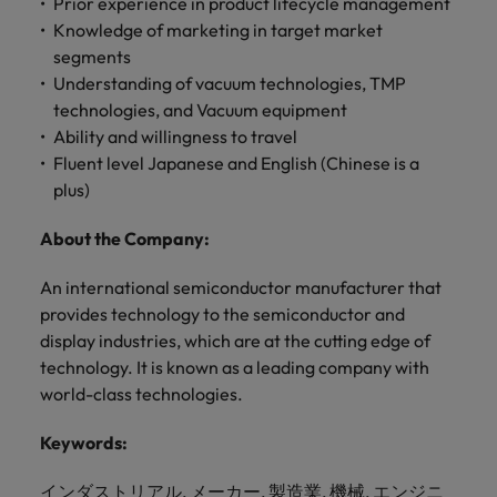
Prior experience in product lifecycle management
きます。
くださ
自動車
秘書/ビ
M&A ア
Knowledge of marketing in target market
い。
ジネスサ
ドバイザ
マレーシア
ベトナム
自動車分
segments
M&A アドバイザリー & コンサルティング
ポート
リー & コ
野につい
Understanding of vacuum technologies, TMP
ンサルテ
てご紹介
秘書/ビジ
technologies, and Vacuum equipment
ィング
します。
ネスサポ
Ability and willingness to travel
ート分野
M&A アド
Fluent level Japanese and English (Chinese is a
について
バイザリ
plus)
ご紹介し
ー & コン
ます。
サルティ
About the Company:
ング分野
について
An international semiconductor manufacturer that
ご紹介し
provides technology to the semiconductor and
ます。
display industries, which are at the cutting edge of
technology. It is known as a leading company with
world-class technologies.
Keywords:
インダストリアル, メーカー, 製造業, 機械, エンジニ