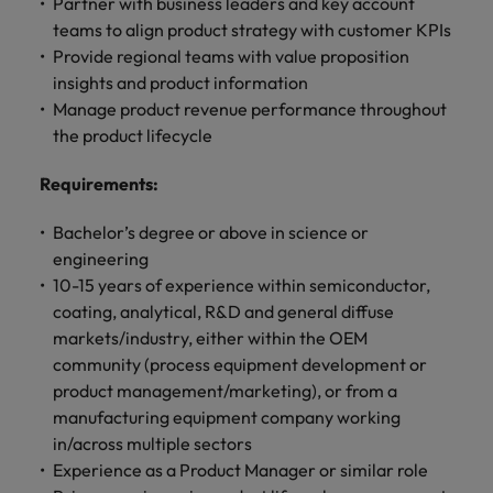
します。
Partner with business leaders and key account
ジェンス
ケティン
進プログラム
「体験」で差がつく時代の採用戦略
る
カナダ
ポルトガル
す。
よくあるご質問
み
き
IT
グ、ITに
teams to align product strategy with customer KPIs
ロバー
シンガポール
ま
いたるま
人材育成
転職アドバイス
ト・ウォ
Provide regional teams with value proposition
チリ
当社は
シンガポール
せ
IT
税務/監
エネルギ
で、多岐
ルターズ
英国大学院卒トップリーダーに学ぶ
ESG活動
insights and product information
採用アドバイス
韓国
税務/監査保証
ん
にわたる
査保証
ー
は「企
を通して
中国
韓国
グローバルキャリア
Manage product revenue performance throughout
採用・転職市場動向2026：サプラ
IT分野に
専門分野
か？
業」そし
スペイン
世界中の
ついてご
the product lifecycle
イチェーン、物流、購買
税務/監査
エネルギ
を取り扱
て「働く
人々や環
フランス
スペイン
エネルギー
紹介しま
保証分野
ー分野に
転職アドバイス
っていま
人」のス
スイス
境に貢献
す。
Requirements
:
について
ついてご
女性管理職を取り巻く現状と求めら
す。
詳
トーリー
していま
採用アドバイス
ドイツ
スイス
ご紹介し
紹介しま
台湾
れる人物像とは？管理職になるメリ
を大切に
し
す。
デジタル
採用・転職市場動向2026：エネル
ます。
す。
Bachelor’s degree or above in science or
していま
ットも紹介
く
香港
英文履歴
台湾
ギー、インフラ
タイ
engineering
す。
見
書メーカ
10-15 years of experience within semiconductor,
デジタル
リテー
化学
リテール/小売
インドネシア
タイ
る
オランダ
ー
coating, analytical, R&D and general diffuse
ル/小売
ロバート・ウォルターズで働く
よくある
デジタル
化学分野
markets/industry, either within the OEM
フォーム
アイルランド
中東
オランダ
ご質問
分野につ
について
リテール/
化学
ロバート・ウォルターズ・ジャパンで
に簡単入
community (process equipment development or
いてご紹
ご紹介し
小売分野
働きませんか？
力をする
マイアカ
イギリス
イタリア
中東
product management/marketing), or from a
介しま
ます。
について
だけで、
ウントに
manufacturing equipment company working
す。
自動車
ご紹介し
アメリカ
詳しく見る
英文履歴
関するよ
インド
イギリス
in/across multiple sectors
ます。
書を作る
くある質
Experience as a Product Manager or similar role
ベトナム
ことがで
問をご覧
日本
アメリカ
秘書/ビジネスサポート