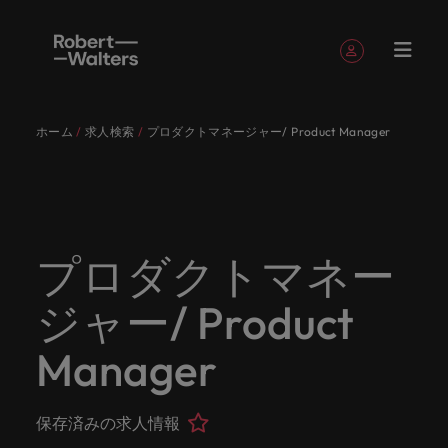
簡単登録
個人情報
ホーム
求人検索
プロダクトマネージャー/ Product Manager
English
求人
転職希望
採用担当
お役立ち
会社概要
お問い合
経理/財
転職アド
人材紹介
Eブック＆
当社のス
国内拠点
アウトソ
海外拠点
日本に帰
投資家情
メーカー
転職ア
タレン
ヘルスケ
Japanese
キャリア相談
キャリア相談
キャリア相談
キャリア相談
キャリア相談
キャリア相談
採用担当者の方
採用担当者の方
採用担当者の方
採用担当者の方
採用担当者の方
採用担当者の方
者
者
コンテン
わせ
務
バイス
ホワイト
トーリー
ーシング
国して働
報
（電気/
ドバイ
ト・アド
ア
ログイン
マイ・アプリケーション
求人
各業界の
ロバー
正社員採
東京
アフリカ
ツ
ペーパー
くなら
電子/機
ス
バイザリ
各業界のスペシャリストがあなたの声に耳を傾け、
経理/財務
外資系・
当社の歴
ロバー
ヘルスケ
用
スペシャ
45以上の
当社は各
ト・ウォ
当社はグ
採用代行
ロ
械）
ー
フォローする
保存済みの求人情報とアラート
分野につ
日系グロ
史やミッ
大阪
オーストラリア
ト・ウォ
ア分野に
国内のグローバル企業からベンチャー企業まで、さ
最新の調査
あなたの
あなたの
（RPO）
リストが
業界に精
企業のニ
採用担当
ルターズ
ローバル
転職希望者
バ
いてご紹
ーバル企
エグゼク
ション・
ルター
ついてご
やレポー
海外経験
キャリア
まざまな企業にご紹介します。共にキャリアの新た
プロダクトマネー
メーカー
あなたの
通したプ
ーズに合
者や転職
は「企
でありな
45以上の業界に精通したプロが、正社員、派遣社
マーケッ
ー
ベルギー
介しま
業への
ティブサ
価値観を
ズ・グル
紹介しま
ト、知見を
アウトソ
を日本で
をサポー
（電気/電
な一章を開きましょう。
サインアウト
ト・イン
声に耳を
ロが、正
った迅速
希望者の
業」そし
がら、日
員、契約社員など雇用形態を問わず、あなたのスキ
ト・
す。
『転職ア
ーチ
ご紹介し
ープの最
す。
採用担当者
ご紹介しま
ーシング
活かして
トしま
子/機械）
ジャー/ Product
テリジェ
カナダ
傾け、国
社員、派
かつ効率
方に向け
て「働く
本に根ざ
ルが活きる場所へと導きます。
ウ
ドバイ
ます。
新の投資
す。
みません
す。
当社は各企業のニーズに合った迅速かつ効率的な採
求人を見る
分野につ
ンス
インター
内のグロ
遣社員、
的な採用
た最新情
人」のス
したビジ
ス』を掲
家情報を
ォ
か？
いてご紹
用ソリューションを提供しており、国内のグローバ
チリ
お役立ちコンテンツ
Manager
詳しく見る
ナショナ
載してお
ご覧いた
ーバル企
契約社員
ソリュー
報や市場
トーリー
ネスを展
ル
介しま
人材育成
ル企業からベンチャー企業まで、さまざまな企業よ
ポッドキ
採用ア
採用担当者や転職希望者の方に向けた最新情報や市
ル・キャ
ります。
だけま
業からベ
など雇用
ションを
トレン
を大切に
開してい
経理/財務
す。
タ
中国
り高い信頼を獲得しています。各種サービスやリソ
ャスト
ドバイ
リア・マ
場トレンド、アイデアをお届けします。
す。
会社概要
女性リー
ンチャー
形態を問
提供して
ド、アイ
していま
ます。ぜ
ー
転職アドバイス
ースをぜひご覧ください。
ネジメン
ス
保存済みの求人情報
フランス
ダーシッ
ロバート・ウォルターズは「企業」そして「働く
ビジネスリ
キャリア
お知り合
企業ま
わず、あ
おり、国
デアをお
す。
ひ採用に
ズ
人事
金融
法務/コ
すべて見る
ト
メーカー（電気/電子/機械）
プ推進プ