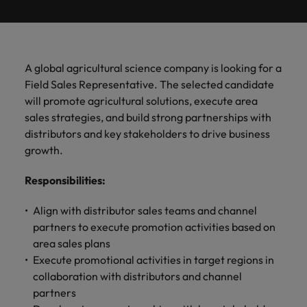
ーダーや採
パートナ
多様性、
人」のストーリーを大切にしています。
効果的な
相談
い紹介キ
で、さま
なたのス
内のグロ
届けしま
関してご
詳しく見る
で
お問い合わせ
ンプライ
ドイツ
ログラム
詳しく見
人事分野
用のエキス
金融分野
日本に帰国して働くなら
採用活動
ーシップ
平等性、
派遣・契
ャンペー
ざまな企
キルが活
ーバル企
す。
相談くだ
働
当社はグローバルでありながら、日本に根ざしたビ
アンス
あなたの
について
パートを招
について
詳しく見る
る
を行うた
約社員採
インクル
Eブック＆ホワイトペーパー
ン
ヘルスケア
業にご紹
きる場所
業からベ
さい。
香港
く
ジネスを展開しています。ぜひ採用に関してご相談
将来のキ
当社がパ
人材紹介
ご紹介し
いたポッド
ご紹介し
めのリソ
すべて見
用
法務/コン
ージョン
介しま
へと導き
ンチャー
ャリアを
ートナー
ください。
キャリア相談
ます。
キャストシ
ます。
ロバー
ースやア
プライア
る
国内拠点
インドネシア
ロ
A global agricultural science company is looking for a
す。共に
ます。
企業ま
プロに相
シップを
リーズ
当社のストーリー
ト・ウォ
多様性や
ドバイス
転職アドバイス
正社員採用
派遣・契約社員採用
ンス分野
人事
問い合わ
バ
Field Sales Representative. The selected candidate
国内拠点問い合わせ先
談しませ
結んでい
キャリア
で、さま
「Powering
ルターズ
平等性が
をご紹介
アイルランド
について
詳しく見
せ先
ー
お知り合い紹介キャンペーン
will promote agricultural solutions, execute area
んか？
る人々や
Potential」
の新たな
ざまな企
にお知り
大切にさ
します。
ご紹介し
エグゼクティブサーチ
ト・
る
投資家情報
組織につ
sales strategies, and build strong partnerships with
をお楽しみ
ポッドキャスト
イタリア
合いを紹
れ、すべ
金融
一章を開
業より高
ます。
国内拠点
いてご紹
ウ
ください。
distributors and key stakeholders to drive business
介して転
ての人が
きましょ
い信頼を
インターナショナル・
給与調査
介しま
インド
ォ
職をサポ
尊重され
growth.
キャリア・マネジメン
う。
獲得して
パートナーシップ
マーケテ
サプライ
営業
東京
す。
大阪
採用アドバイス
法務/コンプライアンス
ル
ートしま
る環境作
ト
ウェビナ
給与調
います。
日本
ィング
チェー
せんか？
りのため
タ
Responsibilities
:
求人を見
営業分野
当社の専門分野
ー
査
各種サー
ン/物流/
に当社は
海外拠点
ー
アウトソーシング
について
多様性、平等性、インクルージョン
る
マーケテ
マレーシア
ウェビナー
マーケティング
ビスやリ
取り組ん
購買
業界の専門
あなたの
ズ・
ご紹介し
Align with distributor sales teams and channel
ィング分
給与調査
当社の専
ソースを
でいま
家が情報や
業界の採
英文履歴書メーカー
ます。
ジ
アフリカ
メキシコ
野につい
メキシコ
partners to execute promotion activities based on
採用代行（RPO）
門分野
アウトソーシング
サプライ
す。
ぜひご覧
あなたの
最新のトレ
用・給与
企業と転職者ストーリー
給与調査
てご紹介
ャ
サプライチェーン/物流/購買
area sales plans
チェーン/
業界の採
ンドをシェ
動向を詳
くださ
ニュージーランド
経理/財務
オーストラリア
します。
ニュージーランド
パ
物流/購買
Execute promotional activities in target regions in
タレント・アドバイザリー
用・給与
アします。
しく解説
から金
転職アドバイス
い。
企業と転
ESG・社
ン
分野につ
collaboration with distributors and channel
ESG・社会貢献への取り組み
動向を詳
フィリピン
します。
融、人
営業
ベルギー
フィリピン
MBAホルダーのキャリア形成につい
職者スト
会貢献へ
いてご紹
で
partners
しく解説
採用アドバイス
詳しく見
マーケット・インテリ
事、マー
女性リーダーシップ推
て
介しま
ーリー
の取り組
働
ポルトガル