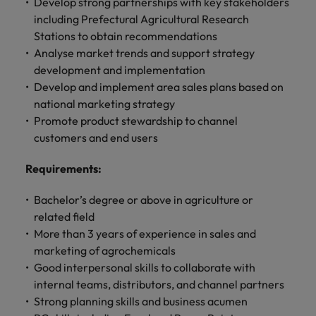
します。
Develop strong partnerships with key stakeholders
ジェンス
ケティン
進プログラム
「体験」で差がつく時代の採用戦略
る
カナダ
ポルトガル
す。
よくあるご質問
み
き
IT
グ、ITに
including Prefectural Agricultural Research
ロバー
シンガポール
ま
いたるま
人材育成
転職アドバイス
ト・ウォ
Stations to obtain recommendations
チリ
当社は
シンガポール
せ
IT
税務/監
エネルギ
で、多岐
ルターズ
英国大学院卒トップリーダーに学ぶ
ESG活動
Analyse market trends and support strategy
採用アドバイス
韓国
税務/監査保証
ん
にわたる
査保証
ー
は「企
を通して
中国
韓国
グローバルキャリア
development and implementation
採用・転職市場動向2026：サプラ
IT分野に
専門分野
か？
業」そし
スペイン
世界中の
ついてご
Develop and implement area sales plans based on
イチェーン、物流、購買
税務/監査
エネルギ
を取り扱
て「働く
人々や環
フランス
スペイン
エネルギー
紹介しま
保証分野
ー分野に
national marketing strategy
転職アドバイス
っていま
人」のス
スイス
境に貢献
す。
について
ついてご
Promote product stewardship to channel
女性管理職を取り巻く現状と求めら
す。
詳
トーリー
していま
採用アドバイス
ドイツ
スイス
ご紹介し
紹介しま
台湾
customers and end users
れる人物像とは？管理職になるメリ
を大切に
し
す。
デジタル
採用・転職市場動向2026：エネル
ます。
す。
していま
ットも紹介
く
香港
英文履歴
台湾
ギー、インフラ
タイ
Requirements
:
す。
見
書メーカ
デジタル
リテー
化学
リテール/小売
インドネシア
タイ
る
オランダ
ー
Bachelor’s degree or above in agriculture or
ル/小売
ロバート・ウォルターズで働く
よくある
デジタル
化学分野
related field
フォーム
アイルランド
中東
オランダ
ご質問
分野につ
について
リテール/
化学
ロバート・ウォルターズ・ジャパンで
に簡単入
More than 3 years of experience in sales and
いてご紹
ご紹介し
小売分野
働きませんか？
力をする
マイアカ
イギリス
イタリア
中東
marketing of agrochemicals
介しま
ます。
について
だけで、
ウントに
Good interpersonal skills to collaborate with
す。
自動車
ご紹介し
アメリカ
詳しく見る
英文履歴
関するよ
インド
イギリス
internal teams, distributors, and channel partners
ます。
書を作る
くある質
Strong planning skills and business acumen
ベトナム
ことがで
問をご覧
日本
アメリカ
秘書/ビジネスサポート