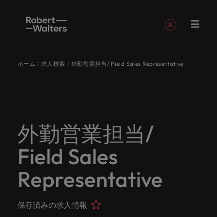
簡単登録
個人情報
ホーム
求人検索
外勤営業担当/ Field Sales Representative
English
求人
転職希望
採用担当
お役立ち
会社概要
お問い合
経理/財
転職アド
人材紹介
Eブック＆
当社のス
国内拠点
アウトソ
海外拠点
日本に帰
投資家情
メーカー
転職ア
タレン
ヘルスケ
Japanese
キャリア相談
キャリア相談
キャリア相談
キャリア相談
キャリア相談
キャリア相談
採用担当者の方
採用担当者の方
採用担当者の方
採用担当者の方
採用担当者の方
採用担当者の方
者
者
コンテン
わせ
務
バイス
ホワイト
トーリー
ーシング
国して働
報
（電気/
ドバイ
ト・アド
ア
ログイン
マイ・アプリケーション
求人
各業界の
ロバー
正社員採
東京
アフリカ
ツ
ペーパー
くなら
電子/機
ス
バイザリ
各業界のスペシャリストがあなたの声に耳を傾け、
経理/財務
外資系・
当社の歴
ロバー
ヘルスケ
用
スペシャ
45以上の
当社は各
ト・ウォ
当社はグ
採用代行
ロ
械）
ー
フォローする
保存済みの求人情報とアラート
分野につ
日系グロ
史やミッ
大阪
オーストラリア
ト・ウォ
ア分野に
国内のグローバル企業からベンチャー企業まで、さ
最新の調査
あなたの
あなたの
（RPO）
リストが
業界に精
企業のニ
採用担当
ルターズ
ローバル
転職希望者
バ
いてご紹
ーバル企
エグゼク
ション・
ルター
ついてご
やレポー
海外経験
キャリア
まざまな企業にご紹介します。共にキャリアの新た
外勤営業担当/
メーカー
あなたの
通したプ
ーズに合
者や転職
は「企
でありな
45以上の業界に精通したプロが、正社員、派遣社
マーケッ
ー
ベルギー
介しま
業への
ティブサ
価値観を
ズ・グル
紹介しま
ト、知見を
アウトソ
を日本で
をサポー
（電気/電
な一章を開きましょう。
サインアウト
ト・イン
声に耳を
ロが、正
った迅速
希望者の
業」そし
がら、日
員、契約社員など雇用形態を問わず、あなたのスキ
ト・
す。
『転職ア
ーチ
ご紹介し
ープの最
す。
採用担当者
ご紹介しま
ーシング
活かして
トしま
子/機械）
Field Sales
テリジェ
カナダ
傾け、国
社員、派
かつ効率
方に向け
て「働く
本に根ざ
ルが活きる場所へと導きます。
ウ
ドバイ
ます。
新の投資
す。
みません
す。
当社は各企業のニーズに合った迅速かつ効率的な採
求人を見る
分野につ
ンス
インター
内のグロ
遣社員、
的な採用
た最新情
人」のス
したビジ
ス』を掲
家情報を
ォ
か？
いてご紹
用ソリューションを提供しており、国内のグローバ
チリ
お役立ちコンテンツ
Representative
詳しく見る
ナショナ
載してお
ご覧いた
ーバル企
契約社員
ソリュー
報や市場
トーリー
ネスを展
ル
介しま
人材育成
ル企業からベンチャー企業まで、さまざまな企業よ
ポッドキ
採用ア
採用担当者や転職希望者の方に向けた最新情報や市
ル・キャ
ります。
だけま
業からベ
など雇用
ションを
トレン
を大切に
開してい
経理/財務
す。
タ
中国
り高い信頼を獲得しています。各種サービスやリソ
ャスト
ドバイ
リア・マ
場トレンド、アイデアをお届けします。
す。
会社概要
女性リー
ンチャー
形態を問
提供して
ド、アイ
していま
ます。ぜ
ー
転職アドバイス
ースをぜひご覧ください。
ネジメン
ス
保存済みの求人情報
フランス
ダーシッ
ロバート・ウォルターズは「企業」そして「働く
ビジネスリ
キャリア
お知り合
企業ま
わず、あ
おり、国
デアをお
す。
ひ採用に
ズ
人事
金融
法務/コ
すべて見る
ト
メーカー（電気/電子/機械）
プ推進プ