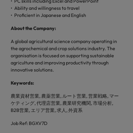
PC skills including Excel and PowerPoint
きます。
くださ
自動車
秘書/ビ
M&A ア
Ability and willingness to travel
い。
ジネスサ
ドバイザ
マレーシア
ベトナム
自動車分
Proficient in Japanese and English
M&A アドバイザリー & コンサルティング
ポート
リー & コ
野につい
ンサルテ
てご紹介
秘書/ビジ
About the Company:
ィング
します。
ネスサポ
ート分野
A global agricultural science company operating in
M&A アド
について
バイザリ
the agrochemical and crop solutions industry. The
ご紹介し
ー & コン
organisation is focused on supporting sustainable
ます。
サルティ
agriculture and improving productivity through
ング分野
innovative solutions.
について
ご紹介し
Keywords:
ます。
農業資材営業, 農薬営業, ルート営業, 営業戦略, マー
ケティング, 代理店営業, 農業研究機関, 市場分析,
B2B営業, エリア営業, 求人, 外資系
Job Ref: BGXV7D