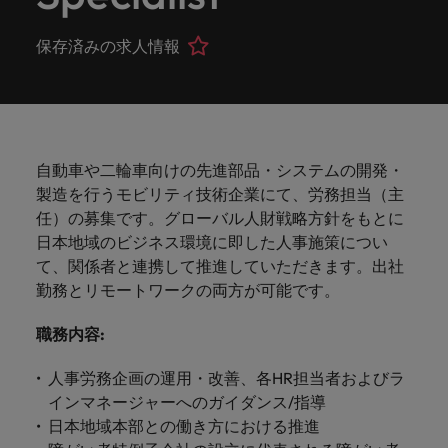
ーダーや採
パートナ
多様性、
人」のストーリーを大切にしています。
効果的な
相談
い紹介キ
で、さま
なたのス
内のグロ
届けしま
関してご
詳しく見る
で
お問い合わせ
ンプライ
ドイツ
ログラム
詳しく見
人事分野
用のエキス
金融分野
日本に帰国して働くなら
採用活動
ーシップ
平等性、
派遣・契
ャンペー
ざまな企
キルが活
ーバル企
す。
相談くだ
働
当社はグローバルでありながら、日本に根ざしたビ
アンス
あなたの
について
パートを招
について
詳しく見る
保存済みの求人情報
る
を行うた
約社員採
インクル
Eブック＆ホワイトペーパー
ン
ヘルスケア
業にご紹
きる場所
業からベ
さい。
香港
く
ジネスを展開しています。ぜひ採用に関してご相談
将来のキ
当社がパ
人材紹介
ご紹介し
いたポッド
ご紹介し
めのリソ
すべて見
用
法務/コン
ージョン
介しま
へと導き
ンチャー
ャリアを
ートナー
ください。
キャリア相談
ます。
キャストシ
ます。
ロバー
ースやア
プライア
る
国内拠点
インドネシア
ロ
す。共に
ます。
企業ま
プロに相
シップを
リーズ
当社のストーリー
ト・ウォ
多様性や
ドバイス
転職アドバイス
正社員採用
派遣・契約社員採用
ンス分野
人事
問い合わ
バ
国内拠点問い合わせ先
談しませ
結んでい
キャリア
で、さま
「Powering
ルターズ
平等性が
をご紹介
アイルランド
について
詳しく見
せ先
ー
お知り合い紹介キャンペーン
んか？
る人々や
Potential」
の新たな
ざまな企
にお知り
大切にさ
します。
ご紹介し
エグゼクティブサーチ
ト・
る
投資家情報
組織につ
自動車や二輪車向けの先進部品・システムの開発・
をお楽しみ
ポッドキャスト
イタリア
合いを紹
れ、すべ
金融
一章を開
業より高
ます。
国内拠点
いてご紹
ウ
ください。
製造を行うモビリティ技術企業にて、労務担当（主
介して転
ての人が
きましょ
い信頼を
インターナショナル・
給与調査
介しま
インド
ォ
職をサポ
尊重され
任）の募集です。グローバル人財戦略方針をもとに
キャリア・マネジメン
う。
獲得して
パートナーシップ
マーケテ
サプライ
営業
東京
す。
大阪
採用アドバイス
法務/コンプライアンス
ル
ートしま
る環境作
ト
日本地域のビジネス環境に即した人事施策につい
ウェビナ
給与調
います。
日本
ィング
チェー
せんか？
りのため
タ
求人を見
営業分野
当社の専門分野
て、関係者と連携して推進していただきます。出社
ー
査
各種サー
ン/物流/
に当社は
海外拠点
ー
アウトソーシング
について
多様性、平等性、インクルージョン
る
マーケテ
勤務とリモートワークの両方が可能です。
マレーシア
ウェビナー
マーケティング
ビスやリ
取り組ん
購買
業界の専門
あなたの
ズ・
ご紹介し
ィング分
給与調査
当社の専
ソースを
でいま
家が情報や
業界の採
英文履歴書メーカー
ます。
ジ
アフリカ
メキシコ
野につい
メキシコ
採用代行（RPO）
職務内容
:
門分野
アウトソーシング
サプライ
す。
ぜひご覧
あなたの
最新のトレ
用・給与
企業と転職者ストーリー
給与調査
てご紹介
ャ
サプライチェーン/物流/購買
チェーン/
業界の採
ンドをシェ
動向を詳
くださ
ニュージーランド
経理/財務
オーストラリア
します。
ニュージーランド
パ
人事労務企画の運用・改善、各HR担当者およびラ
物流/購買
タレント・アドバイザリー
用・給与
アします。
しく解説
から金
転職アドバイス
い。
企業と転
ESG・社
ン
分野につ
インマネージャーへのガイダンス/指導
ESG・社会貢献への取り組み
動向を詳
フィリピン
します。
融、人
営業
ベルギー
フィリピン
MBAホルダーのキャリア形成につい
職者スト
会貢献へ
いてご紹
で
日本地域本部との働き方における推進
しく解説
採用アドバイス
詳しく見
マーケット・インテリ
事、マー
女性リーダーシップ推
て
介しま
ーリー
の取り組
働
ポルトガル