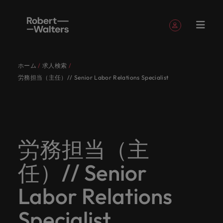
簡単登録
個人情報
ホーム
求人検索
English
求人
転職希望
採用担当
お役立ち
会社概要
お問い合
経理/財
転職アド
人材紹介
Eブック＆
当社のス
国内拠点
アウトソ
海外拠点
日本に帰
投資家情
メーカー
転職ア
タレン
ヘルスケ
労務担当（主任）// Senior Labor Relations Specialist
Japanese
キャリア相談
キャリア相談
キャリア相談
キャリア相談
キャリア相談
キャリア相談
採用担当者の方
採用担当者の方
採用担当者の方
採用担当者の方
採用担当者の方
採用担当者の方
者
者
コンテン
わせ
務
バイス
ホワイト
トーリー
ーシング
国して働
報
（電気/
ドバイ
ト・アド
ア
ログイン
マイ・アプリケーション
求人
各業界の
ロバー
正社員採
東京
アフリカ
ツ
ペーパー
くなら
電子/機
ス
バイザリ
各業界のスペシャリストがあなたの声に耳を傾け、
経理/財務
外資系・
当社の歴
ロバー
ヘルスケ
用
スペシャ
45以上の
当社は各
ト・ウォ
当社はグ
採用代行
ロ
械）
ー
フォローする
保存済みの求人情報とアラート
分野につ
日系グロ
史やミッ
大阪
オーストラリア
ト・ウォ
ア分野に
国内のグローバル企業からベンチャー企業まで、さ
最新の調査
あなたの
あなたの
（RPO）
リストが
業界に精
企業のニ
採用担当
ルターズ
ローバル
転職希望者
バ
いてご紹
ーバル企
エグゼク
ション・
ルター
ついてご
やレポー
海外経験
キャリア
まざまな企業にご紹介します。共にキャリアの新た
メーカー
あなたの
通したプ
ーズに合
者や転職
は「企
でありな
45以上の業界に精通したプロが、正社員、派遣社
マーケッ
ー
ベルギー
介しま
業への
ティブサ
価値観を
ズ・グル
紹介しま
ト、知見を
アウトソ
を日本で
をサポー
（電気/電
な一章を開きましょう。
労務担当（主
サインアウト
ト・イン
声に耳を
ロが、正
った迅速
希望者の
業」そし
がら、日
員、契約社員など雇用形態を問わず、あなたのスキ
ト・
す。
『転職ア
ーチ
ご紹介し
ープの最
す。
採用担当者
ご紹介しま
ーシング
活かして
トしま
子/機械）
テリジェ
カナダ
傾け、国
社員、派
かつ効率
方に向け
て「働く
本に根ざ
ルが活きる場所へと導きます。
ウ
ドバイ
ます。
新の投資
す。
みません
す。
当社は各企業のニーズに合った迅速かつ効率的な採
求人を見る
分野につ
ンス
任）// Senior
インター
内のグロ
遣社員、
的な採用
た最新情
人」のス
したビジ
ス』を掲
家情報を
ォ
か？
いてご紹
用ソリューションを提供しており、国内のグローバ
チリ
お役立ちコンテンツ
詳しく見る
ナショナ
載してお
ご覧いた
ーバル企
契約社員
ソリュー
報や市場
トーリー
ネスを展
ル
介しま
人材育成
ル企業からベンチャー企業まで、さまざまな企業よ
ポッドキ
採用ア
採用担当者や転職希望者の方に向けた最新情報や市
Labor Relations
ル・キャ
ります。
だけま
業からベ
など雇用
ションを
トレン
を大切に
開してい
経理/財務
す。
タ
中国
り高い信頼を獲得しています。各種サービスやリソ
ャスト
ドバイ
リア・マ
場トレンド、アイデアをお届けします。
す。
会社概要
女性リー
ンチャー
形態を問
提供して
ド、アイ
していま
ます。ぜ
ー
転職アドバイス
ースをぜひご覧ください。
ネジメン
ス
Specialist
フランス
ダーシッ
ロバート・ウォルターズは「企業」そして「働く
ビジネスリ
キャリア
お知り合
企業ま
わず、あ
おり、国
デアをお
す。
ひ採用に
ズ
人事
金融
法務/コ
すべて見る
ト
メーカー（電気/電子/機械）
プ推進プ