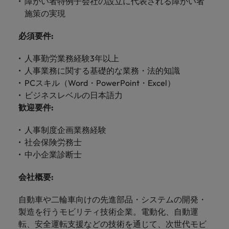
障がい者特例子会社の設立に代表される障がい者
します。
ジェンス
ケティン
進プログラム
「体験」で差がつく時代の採用戦略
る
カナダ
ポルトガル
す。
よくあるご質問
み
き
IT
施策の実現
グ、ITに
ロバー
シンガポール
ま
いたるま
人材育成
転職アドバイス
ト・ウォ
チリ
当社は
シンガポール
せ
IT
税務/監
エネルギ
で、多岐
必須要件
:
ルターズ
英国大学院卒トップリーダーに学ぶ
ESG活動
採用アドバイス
韓国
税務/監査保証
ん
にわたる
査保証
ー
は「企
を通して
中国
韓国
グローバルキャリア
採用・転職市場動向2026：サプラ
IT分野に
専門分野
か？
業」そし
人事勤労業務経験3年以上
スペイン
世界中の
ついてご
イチェーン、物流、購買
税務/監査
エネルギ
を取り扱
て「働く
人々や環
人事業務に関する基礎的な業務・法的知識
フランス
スペイン
エネルギー
紹介しま
保証分野
ー分野に
転職アドバイス
っていま
人」のス
スイス
境に貢献
PCスキル（Word・PowerPoint・Excel）
す。
について
ついてご
女性管理職を取り巻く現状と求めら
す。
詳
トーリー
していま
採用アドバイス
ドイツ
スイス
ビジネスレベルの日本語力
ご紹介し
紹介しま
台湾
れる人物像とは？管理職になるメリ
を大切に
し
す。
デジタル
採用・転職市場動向2026：エネル
ます。
す。
歓迎要件
:
していま
ットも紹介
く
香港
英文履歴
台湾
ギー、インフラ
タイ
す。
見
書メーカ
人事制度企画業務経験
デジタル
リテー
化学
リテール/小売
インドネシア
タイ
る
オランダ
ー
社会保険労務士
ル/小売
ロバート・ウォルターズで働く
よくある
デジタル
化学分野
中小企業診断士
フォーム
アイルランド
中東
オランダ
ご質問
分野につ
について
リテール/
化学
ロバート・ウォルターズ・ジャパンで
に簡単入
いてご紹
ご紹介し
小売分野
会社概要
:
働きませんか？
力をする
マイアカ
イギリス
イタリア
中東
介しま
ます。
について
だけで、
ウントに
す。
自動車
ご紹介し
アメリカ
詳しく見る
自動車や二輪車向けの先進部品・システムの開発・
英文履歴
関するよ
インド
イギリス
ます。
書を作る
くある質
製造を行うモビリティ技術企業。電動化、自動運
ベトナム
ことがで
問をご覧
転、安全運転支援などの技術を通じて、次世代モビ
日本
アメリカ
秘書/ビジネスサポート