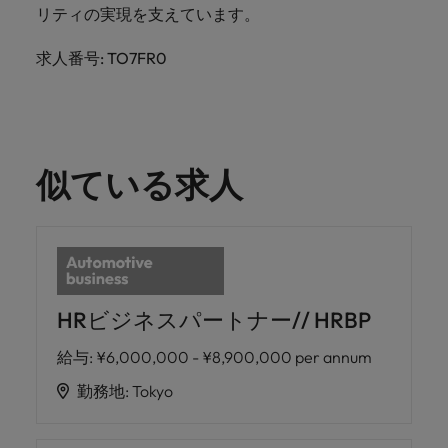
きます。
くださ
自動車
秘書/ビ
M&A ア
リティの実現を支えています。
い。
ジネスサ
ドバイザ
マレーシア
ベトナム
自動車分
M&A アドバイザリー & コンサルティング
ポート
リー & コ
求人番号: TO7FR0
野につい
ンサルテ
てご紹介
秘書/ビジ
ィング
します。
ネスサポ
ート分野
M&A アド
について
バイザリ
似ている求人
ご紹介し
ー & コン
ます。
サルティ
ング分野
について
ご紹介し
ます。
HRビジネスパートナー// HRBP
給与
:
¥6,000,000 - ¥8,900,000 per annum
勤務地
:
Tokyo