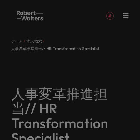
簡単登録
個人情報
ホーム
求人検索
English
求人
転職希望
採用担当
お役立ち
会社概要
お問い合
経理/財
転職アド
人材紹介
Eブック＆
当社のス
国内拠点
アウトソ
海外拠点
日本に帰
投資家情
メーカー
転職ア
タレン
ヘルスケ
人事変革推進担当// HR Transformation Specialist
Japanese
キャリア相談
キャリア相談
キャリア相談
キャリア相談
キャリア相談
キャリア相談
採用担当者の方
採用担当者の方
採用担当者の方
採用担当者の方
採用担当者の方
採用担当者の方
者
者
コンテン
わせ
務
バイス
ホワイト
トーリー
ーシング
国して働
報
（電気/
ドバイ
ト・アド
ア
ログイン
マイ・アプリケーション
求人
各業界の
ロバー
正社員採
東京
アフリカ
ツ
ペーパー
くなら
電子/機
ス
バイザリ
各業界のスペシャリストがあなたの声に耳を傾け、
経理/財務
外資系・
当社の歴
ロバー
ヘルスケ
用
スペシャ
45以上の
当社は各
ト・ウォ
当社はグ
採用代行
ロ
械）
ー
フォローする
保存済みの求人情報とアラート
分野につ
日系グロ
史やミッ
大阪
オーストラリア
ト・ウォ
ア分野に
国内のグローバル企業からベンチャー企業まで、さ
最新の調査
あなたの
あなたの
（RPO）
リストが
業界に精
企業のニ
採用担当
ルターズ
ローバル
転職希望者
バ
いてご紹
ーバル企
エグゼク
ション・
ルター
ついてご
やレポー
海外経験
キャリア
まざまな企業にご紹介します。共にキャリアの新た
メーカー
あなたの
通したプ
ーズに合
者や転職
は「企
でありな
45以上の業界に精通したプロが、正社員、派遣社
マーケッ
ー
ベルギー
介しま
業への
ティブサ
価値観を
ズ・グル
紹介しま
ト、知見を
アウトソ
を日本で
をサポー
（電気/電
な一章を開きましょう。
人事変革推進担
サインアウト
ト・イン
声に耳を
ロが、正
った迅速
希望者の
業」そし
がら、日
員、契約社員など雇用形態を問わず、あなたのスキ
ト・
す。
『転職ア
ーチ
ご紹介し
ープの最
す。
採用担当者
ご紹介しま
ーシング
活かして
トしま
子/機械）
テリジェ
カナダ
傾け、国
社員、派
かつ効率
方に向け
て「働く
本に根ざ
ルが活きる場所へと導きます。
ウ
ドバイ
ます。
新の投資
す。
みません
す。
当社は各企業のニーズに合った迅速かつ効率的な採
求人を見る
分野につ
ンス
当// HR
インター
内のグロ
遣社員、
的な採用
た最新情
人」のス
したビジ
ス』を掲
家情報を
ォ
か？
いてご紹
用ソリューションを提供しており、国内のグローバ
チリ
お役立ちコンテンツ
詳しく見る
ナショナ
載してお
ご覧いた
ーバル企
契約社員
ソリュー
報や市場
トーリー
ネスを展
ル
介しま
人材育成
ル企業からベンチャー企業まで、さまざまな企業よ
ポッドキ
採用ア
採用担当者や転職希望者の方に向けた最新情報や市
Transformation
ル・キャ
ります。
だけま
業からベ
など雇用
ションを
トレン
を大切に
開してい
経理/財務
す。
タ
中国
り高い信頼を獲得しています。各種サービスやリソ
ャスト
ドバイ
リア・マ
場トレンド、アイデアをお届けします。
す。
会社概要
女性リー
ンチャー
形態を問
提供して
ド、アイ
していま
ます。ぜ
ー
転職アドバイス
ースをぜひご覧ください。
ネジメン
ス
Specialist
フランス
ダーシッ
ロバート・ウォルターズは「企業」そして「働く
ビジネスリ
キャリア
お知り合
企業ま
わず、あ
おり、国
デアをお
す。
ひ採用に
ズ
人事
金融
法務/コ
すべて見る
ト
メーカー（電気/電子/機械）
プ推進プ