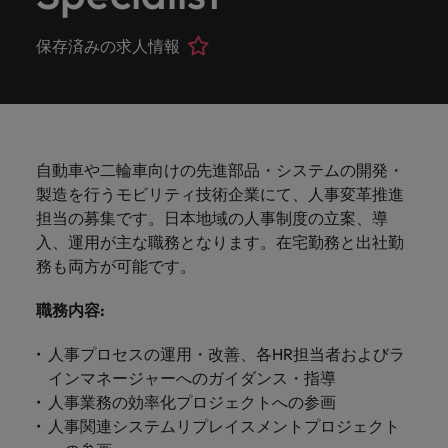
ーダーや採
パートナ
多様性、
人」のストーリーを大切にしています。
効果的な
相談
い紹介キ
で、さま
なたのス
内のグロ
届けしま
関してご
詳しく見る
で
お問い合わせ
ンプライ
ドイツ
ログラム
詳しく見
人事分野
用のエキス
金融分野
日本に帰国して働くなら
採用活動
ーシップ
平等性、
派遣・契
ャンペー
ざまな企
キルが活
ーバル企
す。
相談くだ
働
当社はグローバルでありながら、日本に根ざしたビ
アンス
あなたの
について
パートを招
について
詳しく見る
保存済みの求人情報
る
を行うた
約社員採
インクル
Eブック＆ホワイトペーパー
ン
ヘルスケア
業にご紹
きる場所
業からベ
さい。
香港
く
ジネスを展開しています。ぜひ採用に関してご相談
将来のキ
当社がパ
人材紹介
ご紹介し
いたポッド
ご紹介し
めのリソ
すべて見
用
法務/コン
ージョン
介しま
へと導き
ンチャー
ャリアを
ートナー
ください。
キャリア相談
ます。
キャストシ
ます。
ロバー
ースやア
プライア
る
国内拠点
インドネシア
ロ
す。共に
ます。
企業ま
プロに相
シップを
リーズ
当社のストーリー
ト・ウォ
多様性や
ドバイス
転職アドバイス
正社員採用
派遣・契約社員採用
ンス分野
人事
問い合わ
バ
国内拠点問い合わせ先
談しませ
結んでい
キャリア
で、さま
「Powering
ルターズ
平等性が
をご紹介
アイルランド
について
詳しく見
せ先
ー
お知り合い紹介キャンペーン
んか？
る人々や
Potential」
の新たな
ざまな企
にお知り
大切にさ
します。
ご紹介し
エグゼクティブサーチ
ト・
る
投資家情報
組織につ
自動車や二輪車向けの先進部品・システムの開発・
をお楽しみ
ポッドキャスト
イタリア
合いを紹
れ、すべ
金融
一章を開
業より高
ます。
国内拠点
いてご紹
ウ
ください。
製造を行うモビリティ技術企業にて、人事変革推進
介して転
ての人が
きましょ
い信頼を
インターナショナル・
給与調査
介しま
インド
ォ
職をサポ
尊重され
担当の募集です。日本地域の人事制度の立案、導
キャリア・マネジメン
う。
獲得して
パートナーシップ
マーケテ
サプライ
営業
東京
す。
大阪
採用アドバイス
法務/コンプライアンス
ル
ートしま
る環境作
ト
入、運用が主な職務となります。在宅勤務と出社勤
ウェビナ
給与調
います。
日本
ィング
チェー
せんか？
りのため
タ
求人を見
営業分野
当社の専門分野
務も両方が可能です。
ー
査
各種サー
ン/物流/
に当社は
海外拠点
ー
アウトソーシング
について
多様性、平等性、インクルージョン
る
マーケテ
マレーシア
ウェビナー
マーケティング
ビスやリ
取り組ん
購買
業界の専門
あなたの
ズ・
ご紹介し
ィング分
職務内容
:
給与調査
当社の専
ソースを
でいま
家が情報や
業界の採
英文履歴書メーカー
ます。
ジ
アフリカ
メキシコ
野につい
メキシコ
採用代行（RPO）
門分野
アウトソーシング
サプライ
す。
ぜひご覧
あなたの
最新のトレ
用・給与
企業と転職者ストーリー
給与調査
てご紹介
ャ
サプライチェーン/物流/購買
人事プロセスの運用・改善、各HR担当者およびラ
チェーン/
業界の採
ンドをシェ
動向を詳
くださ
ニュージーランド
経理/財務
オーストラリア
します。
ニュージーランド
パ
インマネージャーへのガイダンス・指導
物流/購買
タレント・アドバイザリー
用・給与
アします。
しく解説
から金
転職アドバイス
い。
企業と転
ESG・社
ン
分野につ
人事業務の効率化プロジェクトへの参画
ESG・社会貢献への取り組み
動向を詳
フィリピン
します。
融、人
営業
ベルギー
フィリピン
MBAホルダーのキャリア形成につい
職者スト
会貢献へ
いてご紹
で
人事関連システムリプレイスメントプロジェクト
しく解説
採用アドバイス
詳しく見
マーケット・インテリ
事、マー
女性リーダーシップ推
て
介しま
ーリー
の取り組
働
ポルトガル