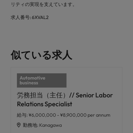
きます。
くださ
自動車
秘書/ビ
M&A ア
リティの実現を支えています。
い。
ジネスサ
ドバイザ
マレーシア
ベトナム
自動車分
M&A アドバイザリー & コンサルティング
ポート
リー & コ
求人番号: 6XVAL2
野につい
ンサルテ
てご紹介
秘書/ビジ
ィング
します。
ネスサポ
ート分野
M&A アド
について
バイザリ
似ている求人
ご紹介し
ー & コン
ます。
サルティ
ング分野
について
ご紹介し
ます。
労務担当（主任）// Senior Labor
Relations Specialist
給与
:
¥6,000,000 - ¥8,900,000 per annum
勤務地
:
Kanagawa