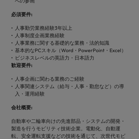
への参画
します。
ジェンス
ケティン
進プログラム
「体験」で差がつく時代の採用戦略
る
カナダ
ポルトガル
す。
よくあるご質問
み
き
IT
グ、ITに
ロバー
シンガポール
ま
必須要件
:
いたるま
人材育成
転職アドバイス
ト・ウォ
チリ
当社は
シンガポール
せ
IT
税務/監
エネルギ
で、多岐
ルターズ
英国大学院卒トップリーダーに学ぶ
ESG活動
採用アドバイス
韓国
税務/監査保証
ん
にわたる
人事勤労業務経験3年以上
査保証
ー
は「企
を通して
中国
韓国
グローバルキャリア
採用・転職市場動向2026：サプラ
IT分野に
専門分野
か？
業」そし
人事制度企画業務経験
スペイン
世界中の
ついてご
イチェーン、物流、購買
税務/監査
エネルギ
を取り扱
て「働く
人々や環
人事業務に関する基礎的な業務・法的知識
フランス
スペイン
エネルギー
紹介しま
保証分野
ー分野に
転職アドバイス
っていま
人」のス
スイス
境に貢献
基本的なPCスキル（Word・PowerPoint・Excel）
す。
について
ついてご
女性管理職を取り巻く現状と求めら
す。
詳
トーリー
していま
採用アドバイス
ドイツ
スイス
ビジネスレベルの英語力・日本語力
ご紹介し
紹介しま
台湾
れる人物像とは？管理職になるメリ
を大切に
し
す。
デジタル
採用・転職市場動向2026：エネル
ます。
す。
歓迎要件
:
していま
ットも紹介
く
香港
英文履歴
台湾
ギー、インフラ
タイ
す。
見
書メーカ
人事企画に関わる業務のご経験
デジタル
リテー
化学
リテール/小売
インドネシア
タイ
る
オランダ
ー
人事関連システム（給与・人事・勤怠など）の導
ル/小売
ロバート・ウォルターズで働く
よくある
デジタル
化学分野
入・運用経験
フォーム
アイルランド
中東
オランダ
ご質問
分野につ
について
リテール/
化学
ロバート・ウォルターズ・ジャパンで
に簡単入
いてご紹
ご紹介し
小売分野
会社概要
:
働きませんか？
力をする
マイアカ
イギリス
イタリア
中東
介しま
ます。
について
だけで、
ウントに
す。
自動車
ご紹介し
アメリカ
詳しく見る
自動車や二輪車向けの先進部品・システムの開発・
英文履歴
関するよ
インド
イギリス
ます。
書を作る
くある質
製造を行うモビリティ技術企業。電動化、自動運
ベトナム
ことがで
問をご覧
転、安全運転支援などの技術を通じて、次世代モビ
日本
アメリカ
秘書/ビジネスサポート