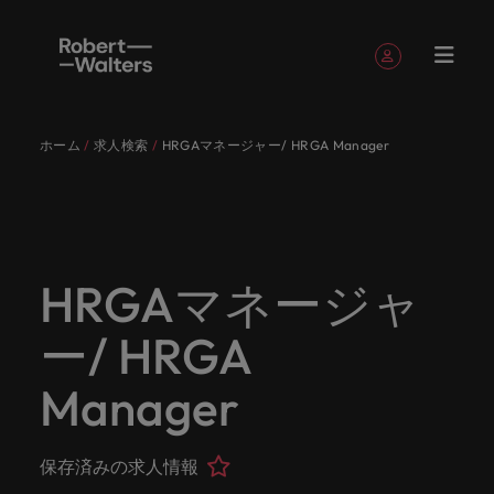
簡単登録
個人情報
ホーム
求人検索
HRGAマネージャー/ HRGA Manager
English
求人
転職希望
採用担当
お役立ち
会社概要
お問い合
経理/財
転職アド
人材紹介
Eブック＆
当社のス
国内拠点
アウトソ
海外拠点
日本に帰
投資家情
メーカー
転職ア
タレン
ヘルスケ
Japanese
キャリア相談
キャリア相談
キャリア相談
キャリア相談
キャリア相談
キャリア相談
採用担当者の方
採用担当者の方
採用担当者の方
採用担当者の方
採用担当者の方
採用担当者の方
者
者
コンテン
わせ
務
バイス
ホワイト
トーリー
ーシング
国して働
報
（電気/
ドバイ
ト・アド
ア
ログイン
マイ・アプリケーション
求人
各業界の
ロバー
正社員採
東京
アフリカ
ツ
ペーパー
くなら
電子/機
ス
バイザリ
各業界のスペシャリストがあなたの声に耳を傾け、
経理/財務
外資系・
当社の歴
ロバー
ヘルスケ
用
スペシャ
45以上の
当社は各
ト・ウォ
当社はグ
採用代行
ロ
械）
ー
フォローする
保存済みの求人情報とアラート
分野につ
日系グロ
史やミッ
大阪
オーストラリア
ト・ウォ
ア分野に
国内のグローバル企業からベンチャー企業まで、さ
最新の調査
あなたの
あなたの
（RPO）
リストが
業界に精
企業のニ
採用担当
ルターズ
ローバル
転職希望者
バ
いてご紹
ーバル企
エグゼク
ション・
ルター
ついてご
やレポー
海外経験
キャリア
まざまな企業にご紹介します。共にキャリアの新た
HRGAマネージャ
メーカー
あなたの
通したプ
ーズに合
者や転職
は「企
でありな
45以上の業界に精通したプロが、正社員、派遣社
マーケッ
ー
ベルギー
介しま
業への
ティブサ
価値観を
ズ・グル
紹介しま
ト、知見を
アウトソ
を日本で
をサポー
（電気/電
な一章を開きましょう。
サインアウト
ト・イン
声に耳を
ロが、正
った迅速
希望者の
業」そし
がら、日
員、契約社員など雇用形態を問わず、あなたのスキ
ト・
す。
『転職ア
ーチ
ご紹介し
ープの最
す。
採用担当者
ご紹介しま
ーシング
活かして
トしま
子/機械）
ー/ HRGA
テリジェ
カナダ
傾け、国
社員、派
かつ効率
方に向け
て「働く
本に根ざ
ルが活きる場所へと導きます。
ウ
ドバイ
ます。
新の投資
す。
みません
す。
当社は各企業のニーズに合った迅速かつ効率的な採
求人を見る
分野につ
ンス
インター
内のグロ
遣社員、
的な採用
た最新情
人」のス
したビジ
ス』を掲
家情報を
ォ
か？
いてご紹
用ソリューションを提供しており、国内のグローバ
チリ
お役立ちコンテンツ
Manager
詳しく見る
ナショナ
載してお
ご覧いた
ーバル企
契約社員
ソリュー
報や市場
トーリー
ネスを展
ル
介しま
人材育成
ル企業からベンチャー企業まで、さまざまな企業よ
ポッドキ
採用ア
採用担当者や転職希望者の方に向けた最新情報や市
ル・キャ
ります。
だけま
業からベ
など雇用
ションを
トレン
を大切に
開してい
経理/財務
す。
タ
中国
り高い信頼を獲得しています。各種サービスやリソ
ャスト
ドバイ
リア・マ
場トレンド、アイデアをお届けします。
す。
会社概要
女性リー
ンチャー
形態を問
提供して
ド、アイ
していま
ます。ぜ
ー
転職アドバイス
ースをぜひご覧ください。
ネジメン
ス
保存済みの求人情報
フランス
ダーシッ
ロバート・ウォルターズは「企業」そして「働く
ビジネスリ
キャリア
お知り合
企業ま
わず、あ
おり、国
デアをお
す。
ひ採用に
ズ
人事
金融
法務/コ
すべて見る
ト
メーカー（電気/電子/機械）
プ推進プ