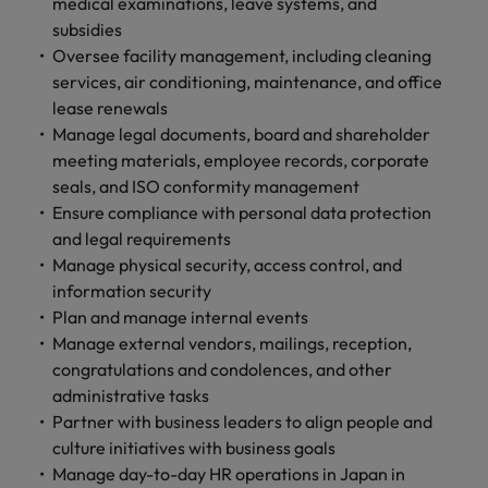
します。
medical examinations, leave systems, and
ジェンス
ケティン
進プログラム
「体験」で差がつく時代の採用戦略
る
カナダ
ポルトガル
す。
よくあるご質問
み
き
IT
グ、ITに
subsidies
ロバー
シンガポール
ま
いたるま
人材育成
転職アドバイス
ト・ウォ
Oversee facility management, including cleaning
チリ
当社は
シンガポール
せ
IT
税務/監
エネルギ
で、多岐
ルターズ
英国大学院卒トップリーダーに学ぶ
ESG活動
services, air conditioning, maintenance, and office
採用アドバイス
韓国
税務/監査保証
ん
にわたる
査保証
ー
は「企
を通して
中国
韓国
グローバルキャリア
lease renewals
採用・転職市場動向2026：サプラ
IT分野に
専門分野
か？
業」そし
スペイン
世界中の
ついてご
Manage legal documents, board and shareholder
イチェーン、物流、購買
税務/監査
エネルギ
を取り扱
て「働く
人々や環
フランス
スペイン
エネルギー
紹介しま
保証分野
ー分野に
meeting materials, employee records, corporate
転職アドバイス
っていま
人」のス
スイス
境に貢献
す。
について
ついてご
seals, and ISO conformity management
女性管理職を取り巻く現状と求めら
す。
詳
トーリー
していま
採用アドバイス
ドイツ
スイス
ご紹介し
紹介しま
台湾
Ensure compliance with personal data protection
れる人物像とは？管理職になるメリ
を大切に
し
す。
デジタル
採用・転職市場動向2026：エネル
ます。
す。
していま
and legal requirements
ットも紹介
く
香港
英文履歴
台湾
ギー、インフラ
タイ
す。
Manage physical security, access control, and
見
書メーカ
デジタル
リテー
化学
リテール/小売
information security
インドネシア
タイ
る
オランダ
ー
ル/小売
ロバート・ウォルターズで働く
Plan and manage internal events
よくある
デジタル
化学分野
フォーム
アイルランド
中東
オランダ
Manage external vendors, mailings, reception,
ご質問
分野につ
について
リテール/
化学
ロバート・ウォルターズ・ジャパンで
に簡単入
いてご紹
ご紹介し
congratulations and condolences, and other
小売分野
働きませんか？
力をする
マイアカ
イギリス
イタリア
中東
介しま
ます。
について
administrative tasks
だけで、
ウントに
す。
自動車
ご紹介し
Partner with business leaders to align people and
アメリカ
詳しく見る
英文履歴
関するよ
インド
イギリス
ます。
culture initiatives with business goals
書を作る
くある質
ベトナム
ことがで
問をご覧
Manage day-to-day HR operations in Japan in
日本
アメリカ
秘書/ビジネスサポート