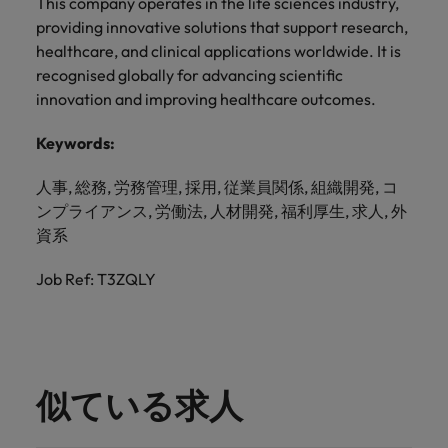
This company operates in the life sciences industry,
providing innovative solutions that support research,
healthcare, and clinical applications worldwide. It is
recognised globally for advancing scientific
innovation and improving healthcare outcomes.
Keywords:
人事, 総務, 労務管理, 採用, 従業員関係, 組織開発, コ
ンプライアンス, 労働法, 人材開発, 福利厚生, 求人, 外
資系
Job Ref: T3ZQLY
似ている求人