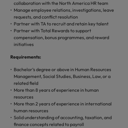
きます。
くださ
自動車
秘書/ビ
M&A ア
collaboration with the North America HR team
い。
ジネスサ
ドバイザ
マレーシア
Manage employee relations, investigations, leave
ベトナム
自動車分
M&A アドバイザリー & コンサルティング
ポート
リー & コ
requests, and conflict resolution
野につい
ンサルテ
Partner with TA to recruit and retain key talent
てご紹介
秘書/ビジ
ィング
します。
Partner with Total Rewards to support
ネスサポ
compensation, bonus programmes, and reward
ート分野
M&A アド
について
initiatives
バイザリ
ご紹介し
ー & コン
ます。
Requirements
:
サルティ
ング分野
Bachelor’s degree or above in Human Resources
について
ご紹介し
Management, Social Studies, Business, Law, or a
ます。
related field
More than 8 years of experience in human
resources
More than 2 years of experience in international
human resources
Solid understanding of accounting, taxation, and
finance concepts related to payroll