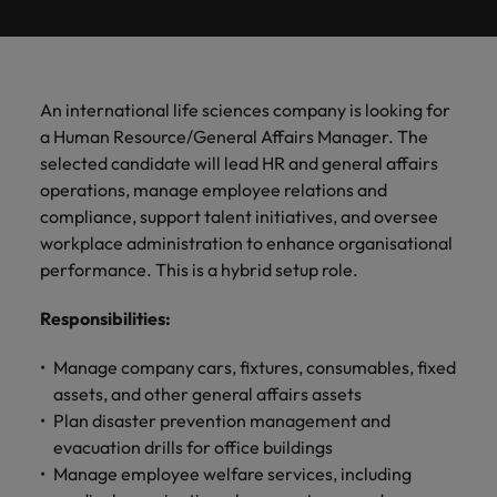
ーダーや採
パートナ
多様性、
人」のストーリーを大切にしています。
効果的な
相談
い紹介キ
で、さま
なたのス
内のグロ
届けしま
関してご
詳しく見る
で
お問い合わせ
ンプライ
ドイツ
ログラム
詳しく見
人事分野
用のエキス
金融分野
日本に帰国して働くなら
採用活動
ーシップ
平等性、
派遣・契
ャンペー
ざまな企
キルが活
ーバル企
す。
相談くだ
働
当社はグローバルでありながら、日本に根ざしたビ
アンス
あなたの
について
パートを招
について
詳しく見る
る
を行うた
約社員採
インクル
Eブック＆ホワイトペーパー
ン
ヘルスケア
業にご紹
きる場所
業からベ
さい。
香港
く
ジネスを展開しています。ぜひ採用に関してご相談
将来のキ
当社がパ
人材紹介
ご紹介し
いたポッド
ご紹介し
めのリソ
すべて見
用
法務/コン
ージョン
介しま
へと導き
ンチャー
ャリアを
ートナー
ください。
キャリア相談
ます。
キャストシ
ます。
ロバー
ースやア
プライア
る
国内拠点
インドネシア
ロ
An international life sciences company is looking for
す。共に
ます。
企業ま
プロに相
シップを
リーズ
当社のストーリー
ト・ウォ
多様性や
ドバイス
転職アドバイス
正社員採用
派遣・契約社員採用
ンス分野
人事
問い合わ
バ
a Human Resource/General Affairs Manager. The
国内拠点問い合わせ先
談しませ
結んでい
キャリア
で、さま
「Powering
ルターズ
平等性が
をご紹介
アイルランド
について
詳しく見
せ先
ー
お知り合い紹介キャンペーン
selected candidate will lead HR and general affairs
んか？
る人々や
Potential」
の新たな
ざまな企
にお知り
大切にさ
します。
ご紹介し
エグゼクティブサーチ
ト・
る
投資家情報
組織につ
operations, manage employee relations and
をお楽しみ
ポッドキャスト
イタリア
合いを紹
れ、すべ
金融
一章を開
業より高
ます。
国内拠点
いてご紹
ウ
ください。
compliance, support talent initiatives, and oversee
介して転
ての人が
きましょ
い信頼を
インターナショナル・
給与調査
介しま
インド
ォ
職をサポ
尊重され
workplace administration to enhance organisational
キャリア・マネジメン
う。
獲得して
パートナーシップ
マーケテ
サプライ
営業
東京
す。
大阪
採用アドバイス
法務/コンプライアンス
ル
ートしま
る環境作
ト
performance. This is a hybrid setup role.
ウェビナ
給与調
います。
日本
ィング
チェー
せんか？
りのため
タ
求人を見
営業分野
当社の専門分野
ー
査
各種サー
ン/物流/
に当社は
海外拠点
ー
アウトソーシング
について
多様性、平等性、インクルージョン
Responsibilities
:
る
マーケテ
マレーシア
ウェビナー
マーケティング
ビスやリ
取り組ん
購買
業界の専門
あなたの
ズ・
ご紹介し
ィング分
給与調査
当社の専
ソースを
でいま
家が情報や
業界の採
英文履歴書メーカー
ます。
ジ
アフリカ
メキシコ
野につい
メキシコ
Manage company cars, fixtures, consumables, fixed
採用代行（RPO）
門分野
アウトソーシング
サプライ
す。
ぜひご覧
あなたの
最新のトレ
用・給与
企業と転職者ストーリー
給与調査
てご紹介
ャ
サプライチェーン/物流/購買
assets, and other general affairs assets
チェーン/
業界の採
ンドをシェ
動向を詳
くださ
ニュージーランド
経理/財務
オーストラリア
します。
ニュージーランド
パ
物流/購買
Plan disaster prevention management and
タレント・アドバイザリー
用・給与
アします。
しく解説
から金
転職アドバイス
い。
企業と転
ESG・社
ン
分野につ
evacuation drills for office buildings
ESG・社会貢献への取り組み
動向を詳
フィリピン
します。
融、人
営業
ベルギー
フィリピン
MBAホルダーのキャリア形成につい
職者スト
会貢献へ
いてご紹
で
Manage employee welfare services, including
しく解説
採用アドバイス
詳しく見
マーケット・インテリ
事、マー
女性リーダーシップ推
て
介しま
ーリー
の取り組
働
ポルトガル