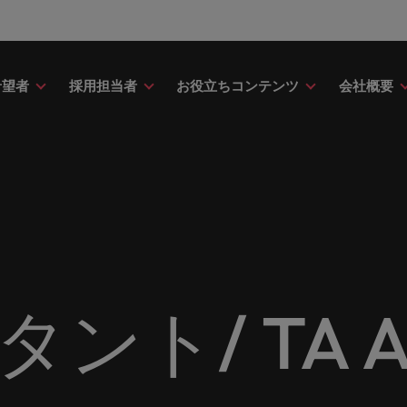
希望者
採用担当者
お役立ちコンテンツ
会社概要
財務
ドバイス
介
ク＆ホワイトペーパー
ストーリー
点
アウトソーシング
海外拠点
日本に帰国して働くなら
転職アドバイス
投資家情報
メーカー（電気/電子/機械）
財務分野についてご紹介します。
・日系グローバル企業への『転職
調査やレポート、知見をご紹介し
歴史やミッション・価値観をご紹
あなたの海外経験を日本で活か
あなたのキャリアをサポートし
ロバート・ウォルターズ・グル
メーカー（電気/電子/機械）分
採用
採用代行（RPO）
アフリカ
ア
イス』を掲載しております。
す。
せんか？
新の投資家情報をご覧いただけ
てご紹介します。
のグローバル企業からベンチャー企業まで、さまざまな企業に
クティブサーチ
アウトソーシング
オーストラリア
イ
ア相談
キャスト
ナーシップ
お知り合い紹介キャンペー
採用アドバイス
多様性、平等性、インクル
金融
約社員など雇用形態を問わず、あなたのスキルが活きる場所へ
ーナショナル・キャリア・マネジ
ベルギー
イ
野についてご紹介します。
の将来のキャリアをプロに相談し
スリーダーや採用のエキスパート
パートナーシップを結んでいる
ロバート・ウォルターズにお知
効果的な採用活動を行うための
多様性や平等性が大切にされ、
金融分野についてご紹介します
カナダ
日
か？
たポッドキャストシリーズ
組織についてご紹介します。
紹介して転職をサポートしませ
やアドバイスをご紹介します。
人が尊重される環境作りのため
リューションを提供しており、国内のグローバル企業からベン
契約社員採用
ト/ TA Ass
ring Potential」をお楽しみくだ
取り組んでいます。
チリ
マ
ティング
査
当社の専門分野
サプライチェーン/物流/購買
レンド、アイデアをお届けします。
転職者ストーリー
ESG・社会貢献への取り組
中国
メ
ティング分野についてご紹介しま
の業界の採用・給与動向を詳しく
経理/財務から金融、人事、マー
サプライチェーン/物流/購買分
ナー
給与調査
ます。
ト・ウォルターズは「企業」そし
グ、ITにいたるまで、多岐にわ
当社はESG活動を通して世界中
てご紹介します。
ストーリーを大切にしています。
フランス
ニ
専門家が情報や最新のトレンドを
く人」のストーリーを大切にして
分野を取り扱っています。
あなたの業界の採用・給与動向
環境に貢献しています。