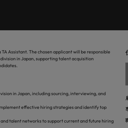
します。
。
解説します。
ドイツ
フ
税務/監査保証
スを展開しています。ぜひ採用に関してご相談ください。
インターナショナル・キャ
歴書メーカー
香港
ポ
野についてご紹介します。
税務/監査保証分野についてご紹
るご質問
ムに簡単入力をするだけで、英文
す。
派遣・契約社員採用
インドネシア
シ
を作ることができます。
カウントに関するよくある質問を
ださい。
ル
リテール/小売
ル分野についてご紹介します。
リテール/小売分野についてご紹
 TA Assistant. The chosen applicant will be responsible
アウトソーシング
大阪
す。
division in Japan, supporting talent acquisition
andidates.
秘書/ビジネスサポート
分野についてご紹介します。
秘書/ビジネスサポート分野につ
女性リーダーシップ推進プ
メキシコ
介します。
ニュージーランド
vision in Japan, including sourcing, interviewing, and
フィリピン
mplement effective hiring strategies and identify top
ポルトガル
について
 and talent networks to support current and future hiring