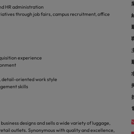
シンガポール
戦略
nd HR administration
tives through job fairs, campus recruitment, office
韓国
スペイン
スイス
学ぶグローバルキャリア
台湾
quisition experience
サプライチェーン、物流、購買
ironment
タイ
オランダ
, detail-oriented work style
gement skills
中東
められる人物像とは？管理職になるメリットも紹介
イギリス
ネルギー、インフラ
アメリカ
usiness designs and sells a wide variety of luggage,
etail outlets. Synonymous with quality and excellence,
ベトナム