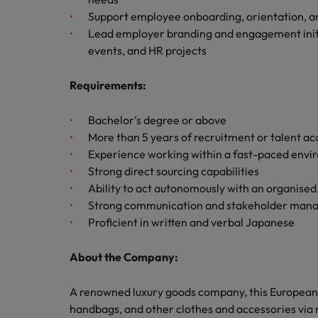
チリ
「体験」で差がつく時代の採用
Support employee onboarding, orientation, a
税務/監査保証
Lead employer branding and engagement initia
中国
events, and HR projects
フランス
エネルギー
Requirements
:
転職アドバイス
ドイツ
英国大学院卒トップリーダーに
デジタル
Bachelor’s degree or above
香港
採用アドバイス
More than 5 years of recruitment or talent ac
採用・転職市場動向2026：
リテール/小売
Experience working within a fast-paced env
インドネシア
Strong direct sourcing capabilities
ロバート・ウォルターズで働く
アイルランド
Ability to act autonomously with an organised
化学
Strong communication and stakeholder mana
ロバート・ウォルターズ・ジャパンで
イタリア
働きませんか？
Proficient in written and verbal Japanese
転職アドバイス
自動車
女性管理職を取り巻く現状と求
インド
詳しく見る
About the Company:
採用アドバイス
採用・転職市場動向2026：エ
日本
秘書/ビジネスサポート
A renowned luxury goods company, this European b
マレーシア
handbags, and other clothes and accessories via r