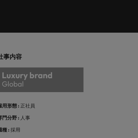
巻く現状と求めら
向2026：エネルギ
ィリピン
イギリス
エネルギー
リア・マネジメント
れる人物像とは？
ー、インフラ
ルトガル
アメリカ
介しま
エネルギー分野についてご紹介します。
管理職になるメリ
ットも紹介
ンガポール
ベトナム
化学
介しま
化学分野についてご紹介します。
仕事内容
M&A アドバイザリー & コンサルテ
ィング
いてご紹
ログラム
M&A アドバイザリー & コンサルティング
分野についてご紹介します。
雇用形態 :
正社員
専門分野 :
人事
職種 :
採用