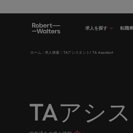
求人を探す
転職
求人
転職希望者
採用担当者
お役立ちコンテンツ
会社概要
お問い合わせ
経理/
転職ア
人材紹
Eブッ
当社の
国内拠
キャリア相談
キャリア相談
キャリア相談
キャリア相談
キャリア相談
キャリア相談
採用担当者の方
採用担当者の方
採用担当者の方
採用担当者の方
採用担当者の方
採用担当者の方
ホーム
求人検索
TAアシスタント/ TA Assistant
求人
経理/
外資系
最新の
当社の
各業界のスペシャリストがあなたの
45以上の業界に精通したプロが、
当社は各企業のニーズに合った迅速
採用担当者や転職希望者の方に向け
ロバート・ウォルターズは「企業」
当社はグローバルでありながら、日
正社員
東京
アドバ
ます。
介しま
各業界のスペシャリストがあなたの声に耳を傾け、国内
声に耳を傾け、国内のグローバル企
正社員、派遣社員、契約社員など雇
かつ効率的な採用ソリューションを
た最新情報や市場トレンド、アイデ
そして「働く人」のストーリーを大
本に根ざしたビジネスを展開してい
う。
エグゼ
大阪
業からベンチャー企業まで、さまざ
用形態を問わず、あなたのスキルが
提供しており、国内のグローバル企
アをお届けします。
切にしています。
ます。ぜひ採用に関してご相談くだ
転職希望者
人事
キャリ
ポッド
パート
まな企業にご紹介します。共にキャ
活きる場所へと導きます。
業からベンチャー企業まで、さまざ
さい。
45以上の業界に精通したプロが、正社員、派遣社員、契
求人を見る
インタ
すべて見る
詳しく見る
リアの新たな一章を開きましょう。
まな企業より高い信頼を獲得してい
人事分
あなた
ビジネ
当社が
採用担当者
メント
詳しく見る
国内拠点問い合わせ先
詳しく見る
ます。各種サービスやリソースをぜ
ません
を招い
人々や
当社は各企業のニーズに合った迅速かつ効率的な採用ソ
求人を見る
派遣・
TAアシスタン
ひご覧ください。
経理/財務
「Powe
います。各種サービスやリソースをぜひご覧ください。
お役立ちコンテンツ
さい。
転職アドバイス
マーケ
給与調
採用担当者や転職希望者の方に向けた最新情報や市場ト
詳しく見る
詳しく見る
企業と
メーカー（電気/電子/機械）
マーケ
あなた
会社概要
ウェビ
すべて見る
す。
解説し
ロバー
日本に帰国して働くなら
ロバート・ウォルターズは「企業」そして「働く人」の
人材紹介
業界の
て「働