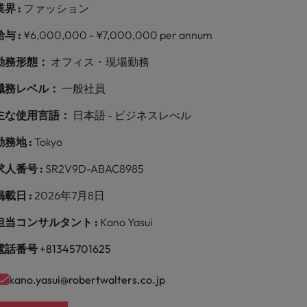
業界 :
ファッション
給与 :
¥6,000,000 - ¥7,000,000 per annum
勤務形態：
オフィス・現場勤務
職務レベル：
一般社員
主な使用言語：
日本語 - ビジネスレべル
勤務地 :
Tokyo
求人番号 :
SR2V9D-ABAC8985
掲載日 :
2026年7月8日
担当コンサルタント :
Kano Yasui
電話番号
+81345701625
kano.yasui@robertwalters.co.jp