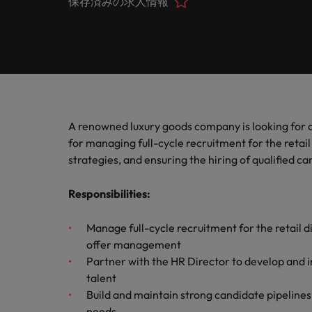
保存済みの求人情報
ヘルスケア
お問い合わせ
シェア
います
詳しく見る
IT
Eブック＆ホワイトペーパー
当社はグローバルでありながら、日本に根ざしたビジネ
キャリア相談
正社員採用
英文履
IT分
人事
よくあ
国内拠点問い合わせ先
フォー
当社のストーリー
エグゼクティブサーチ
転職アドバイス
お知り合い紹介キャンペーン
履歴書
マイア
ご覧く
金融
アウトソーシング
国内拠点
デジタ
投資家情報
ポッドキャスト
給与調査
デジタ
A renowned luxury goods company is looking for a
採用代行（RPO）
東京
法務/コンプライアンス
パートナーシップ
for managing full-cycle recruitment for the retail 
採用アドバイス
当社の専門分野
strategies, and ensuring the hiring of qualified c
タレント・アドバイザリー
海外拠点
自動車
マーケティング
多様性、平等性、インクルージョン
ウェビナー
英文履歴書メーカー
Responsibilities
:
自動車
マーケット・インテリジェンス
アフリカ
サプライチェーン/物流/購買
企業と転職者ストーリー
人材育成
オーストラリア
給与調査
Manage full-cycle recruitment for the retail di
offer management
営業
ベルギー
Partner with the HR Director to develop and i
ESG・社会貢献への取り組み
転職アドバイス
talent
カナダ
MBAホルダーのキャリア形成
Build and maintain strong candidate pipelines
IT
よくあるご質問
採用アドバイス
needs