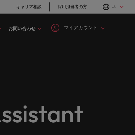
キャリア相談
採用担当者の方
JA
English
Japanese
マイアカウント
お問い合わせ
転職アドバイス
採用アドバイス
タレント・アドバイザリー
ヘルスケア
簡単登録
個人情報
MBAホルダーのキ
「体験」で差がつ
してみま
ます。
ープの最
野につい
ヘルスケア分野についてご紹介します。
イルランド
マーケット・インテリジェンス
韓国
ャリア形成につい
く時代の採用戦略
ます。
ご紹介します。共にキャリアの新たな一章を開きましょ
て
ログイン
マイ・アプリケーション
タリア
人材育成
スペイン
ン
ージョン
法務/コンプライアンス
と導きます。
転職アドバイス
採用アドバイス
ンド
女性リーダーシップ推進プログラム
スイス
フォローする
保存済みの求人情報とアラ
り合いを
リソース
すべての
。
法務/コンプライアンス分野についてご紹
英国大学院卒トッ
採用・転職市場動
ート
ロバート・ウォルターズで
本
台湾
んか？
に当社は
介します。
チャー企業まで、さまざまな企業より高い信頼を獲得して
プリーダーに学ぶ
向2026：サプライ
働く
istant
グローバルキャリ
チェーン、物流、
レーシア
サインアウト
タイ
営業
ア
購買
ロバート・ウォルターズ・ジ
み
キシコ
オランダ
ャパンで働きませんか？
ケティン
野につい
営業分野についてご紹介します。
転職アドバイス
採用アドバイス
たる専門
の人々や
ュージーランド
中東
詳しく見る
女性管理職を取り
採用・転職市場動
を詳しく