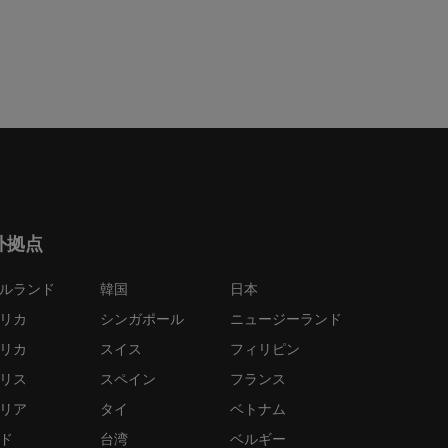
外拠点
ルランド
韓国
日本
リカ
シンガポール
ニュージーランド
リカ
スイス
フィリピン
リス
スペイン
フランス
リア
タイ
ベトナム
ド
台湾
ベルギー