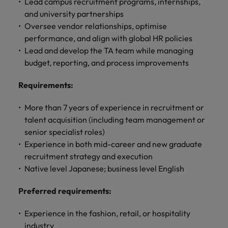
します。
Lead campus recruitment programs, internships,
ジェンス
ケティン
進プログラム
「体験」で差がつく時代の採用戦略
る
カナダ
ポルトガル
す。
よくあるご質問
み
き
IT
グ、ITに
and university partnerships
ロバー
シンガポール
ま
いたるま
人材育成
転職アドバイス
ト・ウォ
Oversee vendor relationships, optimise
チリ
当社は
シンガポール
せ
IT
税務/監
エネルギ
で、多岐
ルターズ
英国大学院卒トップリーダーに学ぶ
ESG活動
performance, and align with global HR policies
採用アドバイス
韓国
税務/監査保証
ん
にわたる
査保証
ー
は「企
を通して
中国
韓国
グローバルキャリア
Lead and develop the TA team while managing
採用・転職市場動向2026：サプラ
IT分野に
専門分野
か？
業」そし
スペイン
世界中の
ついてご
budget, reporting, and process improvements
イチェーン、物流、購買
税務/監査
エネルギ
を取り扱
て「働く
人々や環
フランス
スペイン
エネルギー
紹介しま
保証分野
ー分野に
転職アドバイス
っていま
人」のス
スイス
境に貢献
す。
Requirements
:
について
ついてご
女性管理職を取り巻く現状と求めら
す。
詳
トーリー
していま
採用アドバイス
ドイツ
スイス
ご紹介し
紹介しま
台湾
れる人物像とは？管理職になるメリ
を大切に
し
す。
デジタル
採用・転職市場動向2026：エネル
ます。
す。
More than 7 years of experience in recruitment or
していま
ットも紹介
く
香港
英文履歴
台湾
ギー、インフラ
タイ
talent acquisition (including team management or
す。
見
書メーカ
senior specialist roles)
デジタル
リテー
化学
リテール/小売
インドネシア
タイ
る
オランダ
ー
Experience in both mid-career and new graduate
ル/小売
ロバート・ウォルターズで働く
よくある
デジタル
化学分野
recruitment strategy and execution
フォーム
アイルランド
中東
オランダ
ご質問
分野につ
について
リテール/
化学
ロバート・ウォルターズ・ジャパンで
に簡単入
Native level Japanese; business level English
いてご紹
ご紹介し
小売分野
働きませんか？
力をする
マイアカ
イギリス
イタリア
中東
介しま
ます。
について
だけで、
ウントに
Preferred requirements:
す。
自動車
ご紹介し
アメリカ
詳しく見る
英文履歴
関するよ
インド
イギリス
ます。
書を作る
くある質
Experience in the fashion, retail, or hospitality
ベトナム
ことがで
問をご覧
日本
アメリカ
秘書/ビジネスサポート
industry