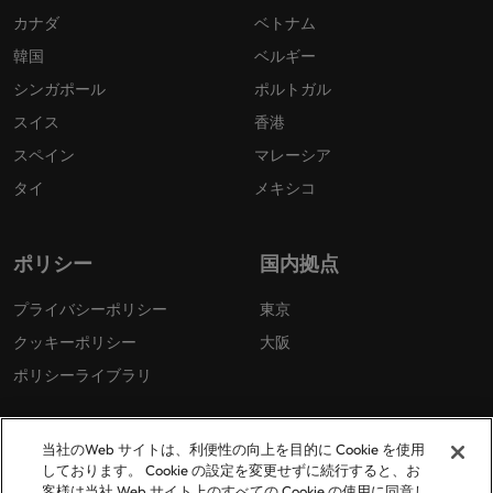
カナダ
ベトナム
韓国
ベルギー
シンガポール
ポルトガル
スイス
香港
スペイン
マレーシア
タイ
メキシコ
ポリシー
国内拠点
プライバシーポリシー
東京
クッキーポリシー
大阪
ポリシーライブラリ
当社のWeb サイトは、利便性の向上を目的に Cookie を使用
しております。 Cookie の設定を変更せずに続行すると、お
客様は当社 Web サイト上のすべての Cookie の使用に同意し