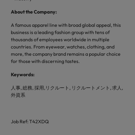
きます。
くださ
自動車
秘書/ビ
M&A ア
い。
ジネスサ
ドバイザ
マレーシア
ベトナム
About the Company:
自動車分
M&A アドバイザリー & コンサルティング
ポート
リー & コ
野につい
ンサルテ
A famous apparel line with broad global appeal, this
てご紹介
秘書/ビジ
ィング
します。
business is a leading fashion group with tens of
ネスサポ
thousands of employees worldwide in multiple
ート分野
M&A アド
について
countries. From eyewear, watches, clothing, and
バイザリ
ご紹介し
more, the company brand remains a popular choice
ー & コン
ます。
サルティ
for those with discerning tastes.
ング分野
について
Keywords:
ご紹介し
ます。
人事, 総務, 採用,リクルート, リクルートメント, 求人,
外資系
Job Ref: T42XDQ