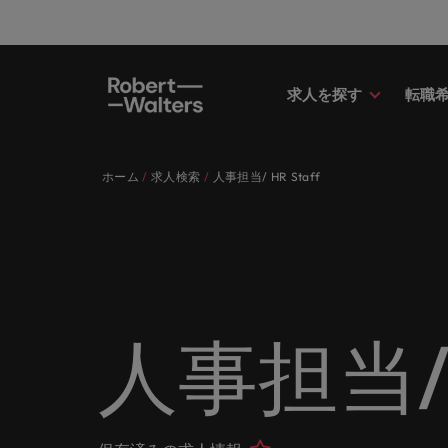
求人を探す
転職
求人
転職希望者
採用担当者
お役立ちコンテンツ
会社概要
お問い合わせ
経理/
転職ア
人材紹
Eブッ
当社の
国内拠
キャリア相談
キャリア相談
キャリア相談
キャリア相談
キャリア相談
キャリア相談
採用担当者の方
採用担当者の方
採用担当者の方
採用担当者の方
採用担当者の方
採用担当者の方
ホーム
求人検索
人事担当/ HR Staff
求人
経理/
外資系
最新の
当社の
各業界のスペシャリストがあなたの
45以上の業界に精通したプロが、
当社は各企業のニーズに合った迅速
採用担当者や転職希望者の方に向け
ロバート・ウォルターズは「企業」
当社はグローバルでありながら、日
正社員
東京
アドバ
ます。
介しま
各業界のスペシャリストがあなたの声に耳を傾け、国内
声に耳を傾け、国内のグローバル企
正社員、派遣社員、契約社員など雇
かつ効率的な採用ソリューションを
た最新情報や市場トレンド、アイデ
そして「働く人」のストーリーを大
本に根ざしたビジネスを展開してい
う。
エグゼ
大阪
業からベンチャー企業まで、さまざ
用形態を問わず、あなたのスキルが
提供しており、国内のグローバル企
アをお届けします。
切にしています。
ます。ぜひ採用に関してご相談くだ
転職希望者
人事
キャリ
ポッド
パート
まな企業にご紹介します。共にキャ
活きる場所へと導きます。
業からベンチャー企業まで、さまざ
さい。
45以上の業界に精通したプロが、正社員、派遣社員、契
求人を見る
インタ
すべて見る
詳しく見る
リアの新たな一章を開きましょう。
まな企業より高い信頼を獲得してい
人事分
あなた
ビジネ
当社が
採用担当者
メント
詳しく見る
国内拠点問い合わせ先
詳しく見る
ます。各種サービスやリソースをぜ
ません
を招い
人々や
当社は各企業のニーズに合った迅速かつ効率的な採用ソ
求人を見る
派遣・
人事担当/ H
ひご覧ください。
経理/財務
「Powe
います。各種サービスやリソースをぜひご覧ください。
お役立ちコンテンツ
さい。
転職アドバイス
マーケ
給与調
採用担当者や転職希望者の方に向けた最新情報や市場ト
詳しく見る
詳しく見る
企業と
メーカー（電気/電子/機械）
マーケ
あなた
会社概要
ウェビ
すべて見る
す。
解説し
ロバー
日本に帰国して働くなら
ロバート・ウォルターズは「企業」そして「働く人」の
人材紹介
業界の
て「働