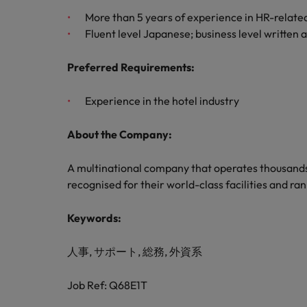
チリ
「体験」で差がつく時代の採用
More than 5 years of experience in HR-relate
税務/監査保証
中国
Fluent level Japanese; business level written 
フランス
エネルギー
Preferred Requirements:
転職アドバイス
ドイツ
Experience in the hotel industry
英国大学院卒トップリーダーに
デジタル
香港
採用アドバイス
About the Company:
採用・転職市場動向2026：
リテール/小売
インドネシア
A multinational company that operates thousands 
ロバート・ウォルターズで働く
アイルランド
recognised for their world-class facilities and ra
化学
ロバート・ウォルターズ・ジャパンで
イタリア
働きませんか？
転職アドバイス
Keywords:
自動車
女性管理職を取り巻く現状と求
インド
詳しく見る
採用アドバイス
人事, サポート, 総務, 外資系
採用・転職市場動向2026：エ
日本
秘書/ビジネスサポート
Job Ref: Q68E1T
マレーシア