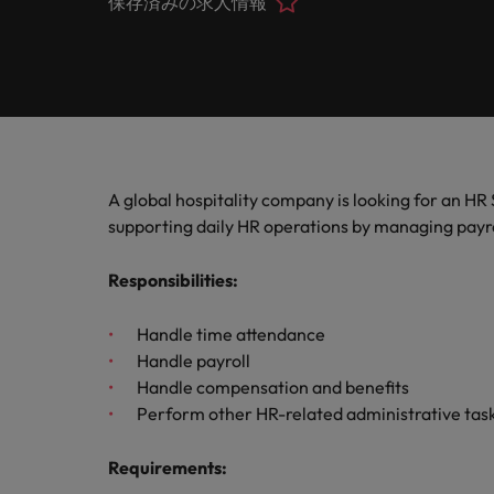
保存済みの求人情報
ヘルスケア
お問い合わせ
シェア
います
詳しく見る
IT
Eブック＆ホワイトペーパー
当社はグローバルでありながら、日本に根ざしたビジネ
キャリア相談
正社員採用
英文履
IT分
人事
よくあ
国内拠点問い合わせ先
フォー
当社のストーリー
エグゼクティブサーチ
転職アドバイス
お知り合い紹介キャンペーン
履歴書
マイア
ご覧く
金融
アウトソーシング
国内拠点
デジタ
投資家情報
ポッドキャスト
給与調査
デジタ
A global hospitality company is looking for an HR 
採用代行（RPO）
東京
法務/コンプライアンス
パートナーシップ
supporting daily HR operations by managing payro
採用アドバイス
当社の専門分野
タレント・アドバイザリー
海外拠点
自動車
マーケティング
Responsibilities
:
多様性、平等性、インクルージョン
ウェビナー
英文履歴書メーカー
自動車
マーケット・インテリジェンス
アフリカ
Handle time attendance
サプライチェーン/物流/購買
企業と転職者ストーリー
人材育成
オーストラリア
給与調査
Handle payroll
Handle compensation and benefits
営業
ベルギー
Perform other HR-related administrative tas
ESG・社会貢献への取り組み
転職アドバイス
カナダ
MBAホルダーのキャリア形成
IT
Requirements
:
よくあるご質問
採用アドバイス