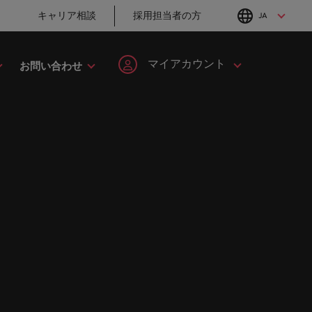
キャリア相談
採用担当者の方
JA
English
Japanese
マイアカウント
お問い合わせ
転職アドバイス
採用アドバイス
タレント・アドバイザリー
ヘルスケア
簡単登録
個人情報
MBAホルダーのキ
「体験」で差がつ
してみま
ます。
ープの最
野につい
ヘルスケア分野についてご紹介します。
イルランド
マーケット・インテリジェンス
韓国
ャリア形成につい
く時代の採用戦略
ます。
ご紹介します。共にキャリアの新たな一章を開きましょ
て
ログイン
マイ・アプリケーション
タリア
人材育成
スペイン
ン
ージョン
法務/コンプライアンス
と導きます。
転職アドバイス
採用アドバイス
ンド
女性リーダーシップ推進プログラム
スイス
フォローする
保存済みの求人情報とアラ
り合いを
リソース
すべての
。
法務/コンプライアンス分野についてご紹
英国大学院卒トッ
採用・転職市場動
ート
ロバート・ウォルターズで
本
台湾
んか？
に当社は
介します。
チャー企業まで、さまざまな企業より高い信頼を獲得して
プリーダーに学ぶ
向2026：サプライ
働く
グローバルキャリ
チェーン、物流、
レーシア
サインアウト
タイ
営業
ア
購買
ロバート・ウォルターズ・ジ
み
キシコ
オランダ
ャパンで働きませんか？
ケティン
野につい
営業分野についてご紹介します。
転職アドバイス
採用アドバイス
たる専門
の人々や
ュージーランド
中東
詳しく見る
女性管理職を取り
採用・転職市場動
を詳しく