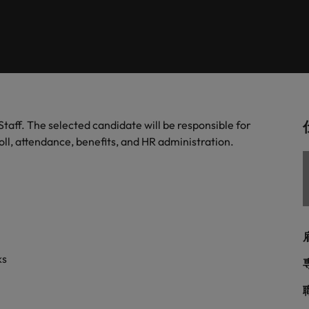
します。
。
解説します。
ドイツ
フ
税務/監査保証
スを展開しています。ぜひ採用に関してご相談ください。
インターナショナル・キャ
歴書メーカー
香港
ポ
野についてご紹介します。
税務/監査保証分野についてご紹
るご質問
ムに簡単入力をするだけで、英文
す。
派遣・契約社員採用
インドネシア
シ
を作ることができます。
カウントに関するよくある質問を
ださい。
ル
リテール/小売
ル分野についてご紹介します。
リテール/小売分野についてご紹
Staff. The selected candidate will be responsible for
アウトソーシング
大阪
す。
ll, attendance, benefits, and HR administration.
秘書/ビジネスサポート
分野についてご紹介します。
秘書/ビジネスサポート分野につ
女性リーダーシップ推進プ
メキシコ
介します。
ニュージーランド
フィリピン
ks
ポルトガル
について