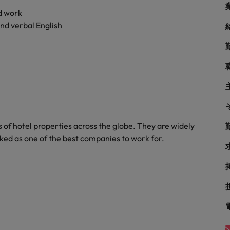
シンガポール
戦略
d work
韓国
and verbal English
スペイン
スイス
学ぶグローバルキャリア
台湾
サプライチェーン、物流、購買
タイ
of hotel properties across the globe. They are widely
オランダ
nked as one of the best companies to work for.
中東
められる人物像とは？管理職になるメリットも紹介
イギリス
ネルギー、インフラ
アメリカ
ベトナム