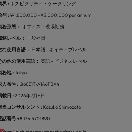
業界 :
ホスピタリティ・ケータリング
給与 :
¥4,800,000 - ¥5,000,000 per annum
勤務形態：
オフィス・現場勤務
職務レベル：
一般社員
主な使用言語：
日本語 - ネイティブレベル
その他の使用言語：
英語 - ビジネスレべル
勤務地 :
Tokyo
求人番号 :
Q68E1T-A1A6FBA4
掲載日 :
2026年7月6日
担当コンサルタント :
Kazuko Shimozato
電話番号
+8 134 5701890
kazuko.shimozato@robertwalters.co.jp