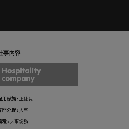
巻く現状と求めら
向2026：エネルギ
ィリピン
イギリス
エネルギー
リア・マネジメント
れる人物像とは？
ー、インフラ
ルトガル
アメリカ
介しま
エネルギー分野についてご紹介します。
管理職になるメリ
ットも紹介
ンガポール
ベトナム
化学
介しま
化学分野についてご紹介します。
仕事内容
M&A アドバイザリー & コンサルテ
ィング
いてご紹
ログラム
M&A アドバイザリー & コンサルティング
分野についてご紹介します。
雇用形態 :
正社員
専門分野 :
人事
職種 :
人事総務