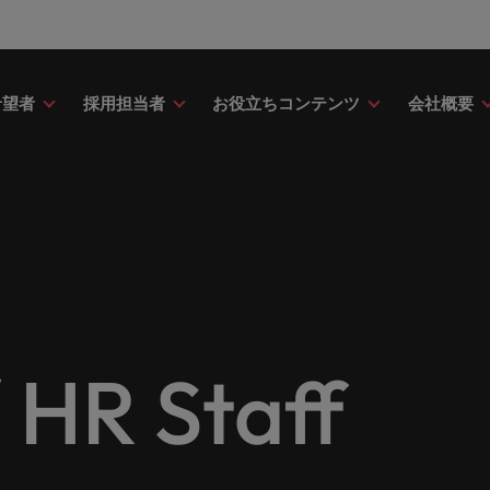
希望者
採用担当者
お役立ちコンテンツ
会社概要
財務
ドバイス
介
ク＆ホワイトペーパー
ストーリー
点
アウトソーシング
海外拠点
日本に帰国して働くなら
転職アドバイス
投資家情報
メーカー（電気/電子/機械）
財務分野についてご紹介します。
・日系グローバル企業への『転職
調査やレポート、知見をご紹介し
歴史やミッション・価値観をご紹
あなたの海外経験を日本で活か
あなたのキャリアをサポートし
ロバート・ウォルターズ・グル
メーカー（電気/電子/機械）分
採用
採用代行（RPO）
アフリカ
ア
イス』を掲載しております。
す。
せんか？
新の投資家情報をご覧いただけ
てご紹介します。
のグローバル企業からベンチャー企業まで、さまざまな企業に
クティブサーチ
アウトソーシング
オーストラリア
イ
ア相談
キャスト
ナーシップ
お知り合い紹介キャンペー
採用アドバイス
多様性、平等性、インクル
金融
約社員など雇用形態を問わず、あなたのスキルが活きる場所へ
ーナショナル・キャリア・マネジ
ベルギー
イ
野についてご紹介します。
の将来のキャリアをプロに相談し
スリーダーや採用のエキスパート
パートナーシップを結んでいる
ロバート・ウォルターズにお知
効果的な採用活動を行うための
多様性や平等性が大切にされ、
金融分野についてご紹介します
カナダ
日
か？
たポッドキャストシリーズ
組織についてご紹介します。
紹介して転職をサポートしませ
やアドバイスをご紹介します。
人が尊重される環境作りのため
リューションを提供しており、国内のグローバル企業からベン
契約社員採用
R Staff
ring Potential」をお楽しみくだ
取り組んでいます。
チリ
マ
ティング
査
当社の専門分野
サプライチェーン/物流/購買
レンド、アイデアをお届けします。
転職者ストーリー
ESG・社会貢献への取り組
中国
メ
ティング分野についてご紹介しま
の業界の採用・給与動向を詳しく
経理/財務から金融、人事、マー
サプライチェーン/物流/購買分
ナー
給与調査
ます。
ト・ウォルターズは「企業」そし
グ、ITにいたるまで、多岐にわ
当社はESG活動を通して世界中
てご紹介します。
ストーリーを大切にしています。
フランス
ニ
専門家が情報や最新のトレンドを
く人」のストーリーを大切にして
分野を取り扱っています。
あなたの業界の採用・給与動向
環境に貢献しています。