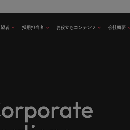
希望者
採用担当者
お役立ちコンテンツ
会社概要
財務
ドバイス
介
ク＆ホワイトペーパー
ストーリー
点
アウトソーシング
海外拠点
日本に帰国して働くなら
転職アドバイス
投資家情報
メーカー（電気/電子/機械）
財務分野についてご紹介します。
・日系グローバル企業への『転職
調査やレポート、知見をご紹介し
歴史やミッション・価値観をご紹
あなたの海外経験を日本で活か
あなたのキャリアをサポートし
ロバート・ウォルターズ・グル
メーカー（電気/電子/機械）分
採用
採用代行（RPO）
アフリカ
ア
イス』を掲載しております。
す。
せんか？
新の投資家情報をご覧いただけ
てご紹介します。
のグローバル企業からベンチャー企業まで、さまざまな企業に
クティブサーチ
アウトソーシング
オーストラリア
イ
ア相談
キャスト
ナーシップ
お知り合い紹介キャンペー
採用アドバイス
多様性、平等性、インクル
金融
約社員など雇用形態を問わず、あなたのスキルが活きる場所へ
ーナショナル・キャリア・マネジ
ベルギー
イ
野についてご紹介します。
の将来のキャリアをプロに相談し
スリーダーや採用のエキスパート
パートナーシップを結んでいる
ロバート・ウォルターズにお知
効果的な採用活動を行うための
多様性や平等性が大切にされ、
金融分野についてご紹介します
カナダ
日
か？
たポッドキャストシリーズ
組織についてご紹介します。
紹介して転職をサポートしませ
やアドバイスをご紹介します。
人が尊重される環境作りのため
リューションを提供しており、国内のグローバル企業からベン
契約社員採用
Corporate
ring Potential」をお楽しみくだ
取り組んでいます。
チリ
マ
ティング
査
当社の専門分野
サプライチェーン/物流/購買
レンド、アイデアをお届けします。
転職者ストーリー
ESG・社会貢献への取り組
中国
メ
ティング分野についてご紹介しま
の業界の採用・給与動向を詳しく
経理/財務から金融、人事、マー
サプライチェーン/物流/購買分
ナー
給与調査
ます。
ト・ウォルターズは「企業」そし
グ、ITにいたるまで、多岐にわ
当社はESG活動を通して世界中
てご紹介します。
ストーリーを大切にしています。
フランス
ニ
専門家が情報や最新のトレンドを
く人」のストーリーを大切にして
分野を取り扱っています。
あなたの業界の採用・給与動向
環境に貢献しています。