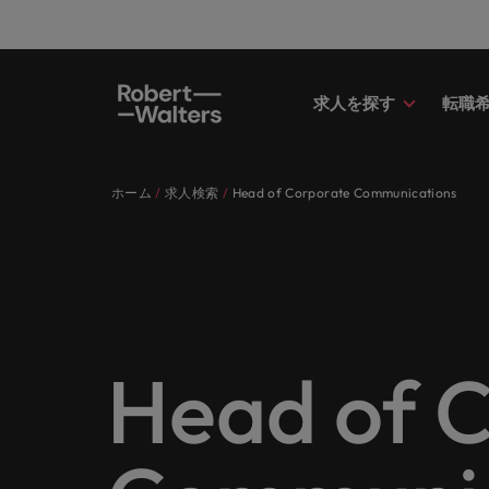
求人を探す
転職
求人
転職希望者
採用担当者
お役立ちコンテンツ
会社概要
お問い合わせ
経理/
転職ア
人材紹
Eブッ
当社の
国内拠
キャリア相談
キャリア相談
キャリア相談
キャリア相談
キャリア相談
キャリア相談
採用担当者の方
採用担当者の方
採用担当者の方
採用担当者の方
採用担当者の方
採用担当者の方
ホーム
求人検索
Head of Corporate Communications
求人
経理/
外資系
最新の
当社の
各業界のスペシャリストがあなたの
45以上の業界に精通したプロが、
当社は各企業のニーズに合った迅速
採用担当者や転職希望者の方に向け
ロバート・ウォルターズは「企業」
当社はグローバルでありながら、日
正社員
東京
アドバ
ます。
介しま
各業界のスペシャリストがあなたの声に耳を傾け、国内
声に耳を傾け、国内のグローバル企
正社員、派遣社員、契約社員など雇
かつ効率的な採用ソリューションを
た最新情報や市場トレンド、アイデ
そして「働く人」のストーリーを大
本に根ざしたビジネスを展開してい
う。
エグゼ
大阪
業からベンチャー企業まで、さまざ
用形態を問わず、あなたのスキルが
提供しており、国内のグローバル企
アをお届けします。
切にしています。
ます。ぜひ採用に関してご相談くだ
転職希望者
人事
キャリ
ポッド
パート
まな企業にご紹介します。共にキャ
活きる場所へと導きます。
業からベンチャー企業まで、さまざ
さい。
45以上の業界に精通したプロが、正社員、派遣社員、契
求人を見る
インタ
すべて見る
詳しく見る
リアの新たな一章を開きましょう。
まな企業より高い信頼を獲得してい
人事分
あなた
ビジネ
当社が
採用担当者
メント
詳しく見る
国内拠点問い合わせ先
詳しく見る
ます。各種サービスやリソースをぜ
ません
を招い
人々や
当社は各企業のニーズに合った迅速かつ効率的な採用ソ
求人を見る
派遣・
Head of 
ひご覧ください。
経理/財務
「Powe
います。各種サービスやリソースをぜひご覧ください。
お役立ちコンテンツ
さい。
転職アドバイス
マーケ
給与調
採用担当者や転職希望者の方に向けた最新情報や市場ト
詳しく見る
詳しく見る
企業と
メーカー（電気/電子/機械）
マーケ
あなた
会社概要
ウェビ
すべて見る
す。
解説し
ロバー
日本に帰国して働くなら
ロバート・ウォルターズは「企業」そして「働く人」の
人材紹介
業界の
て「働