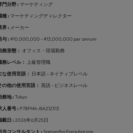
専門分野 :
マーケティング
職種 :
マーケティングディレクター
業界 :
メーカー
給与 :
¥10,000,000 - ¥13,000,000 per annum
勤務形態：
オフィス・現場勤務
職務レベル：
上級管理職
主な使用言語：
日本語 - ネイティブレベル
その他の使用言語：
英語 - ビジネスレべル
勤務地 :
Tokyo
求人番号 :
P78FM4-BA212313
掲載日 :
2026年6月25日
担当コンサルタント :
Samantha Farquharson