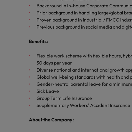
M&A アドバイザリー & コンサルティング
Background in in-house Corporate Communic
Prior background in handling large/global b
Proven background in Industrial / FMCG indus
Previous background in social media and digi
Benefits:
Flexible work scheme with flexible hours, hyb
30 days per year
Diverse national and international growth op
Global well-being standards with health and 
Gender-neutral parental leave for a minimum
Sick Leave
Group Term Life Insurance
Supplementary Workers' Accident Insurance
About the Company: