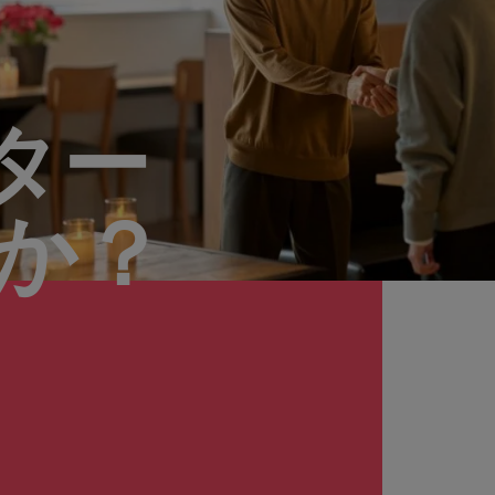
ター
んか？