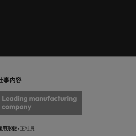
巻く現状と求めら
向2026：エネルギ
ィリピン
イギリス
エネルギー
リア・マネジメント
れる人物像とは？
ー、インフラ
ルトガル
アメリカ
介しま
エネルギー分野についてご紹介します。
管理職になるメリ
ットも紹介
ンガポール
ベトナム
化学
介しま
化学分野についてご紹介します。
M&A アドバイザリー & コンサルテ
仕事内容
ィング
いてご紹
ログラム
M&A アドバイザリー & コンサルティング
分野についてご紹介します。
雇用形態 :
正社員