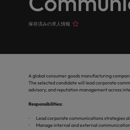
Communic
ヘルスケア
お問い合わせ
シェア
います
詳しく見る
IT
Eブック＆ホワイトペーパー
当社はグローバルでありながら、日本に根ざしたビジネ
キャリア相談
正社員採用
英文履
IT分
人事
よくあ
国内拠点問い合わせ先
保存済みの求人情報
フォー
当社のストーリー
エグゼクティブサーチ
転職アドバイス
お知り合い紹介キャンペーン
履歴書
マイア
ご覧く
金融
アウトソーシング
国内拠点
デジタ
投資家情報
ポッドキャスト
給与調査
デジタ
採用代行（RPO）
東京
法務/コンプライアンス
パートナーシップ
採用アドバイス
当社の専門分野
タレント・アドバイザリー
海外拠点
自動車
マーケティング
A global consumer goods manufacturing company 
多様性、平等性、インクルージョン
ウェビナー
英文履歴書メーカー
自動車
マーケット・インテリジェンス
アフリカ
The selected candidate will lead corporate comm
サプライチェーン/物流/購買
advisory, and reputation management across inte
企業と転職者ストーリー
人材育成
オーストラリア
給与調査
Responsibilities
:
営業
ベルギー
ESG・社会貢献への取り組み
転職アドバイス
Lead corporate communications strategies alig
カナダ
MBAホルダーのキャリア形成
IT
Manage internal and external communications, 
よくあるご質問
採用アドバイス