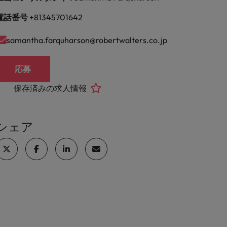
電話番号
+81345701642
samantha.farquharson@robertwalters.co.jp
応募
保存済みの求人情報
シェア