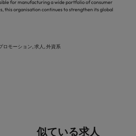
ible for manufacturing a wide portfolio of consumer
s, this organisation continues to strengthen its global
プロモーション, 求人, 外資系
似ている求人