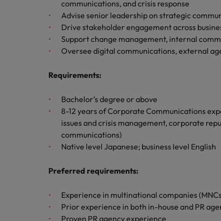
チリ
communications, and crisis response
「体験」で差がつく時代の採用
Advise senior leadership on strategic commu
税務/監査保証
中国
Drive stakeholder engagement across business
Support change management, internal communi
フランス
エネルギー
Oversee digital communications, external ag
転職アドバイス
ドイツ
Requirements
:
英国大学院卒トップリーダーに
デジタル
香港
採用アドバイス
Bachelor’s degree or above
採用・転職市場動向2026：
リテール/小売
インドネシア
8-12 years of Corporate Communications expe
ロバート・ウォルターズで働く
issues and crisis management, corporate re
アイルランド
communications)
化学
ロバート・ウォルターズ・ジャパンで
Native level Japanese; business level English
イタリア
働きませんか？
転職アドバイス
自動車
女性管理職を取り巻く現状と求
Preferred requirements:
インド
詳しく見る
採用アドバイス
採用・転職市場動向2026：エ
日本
秘書/ビジネスサポート
Experience in multinational companies (MNCs
Prior experience in both in-house and PR ag
マレーシア
Proven PR agency experience