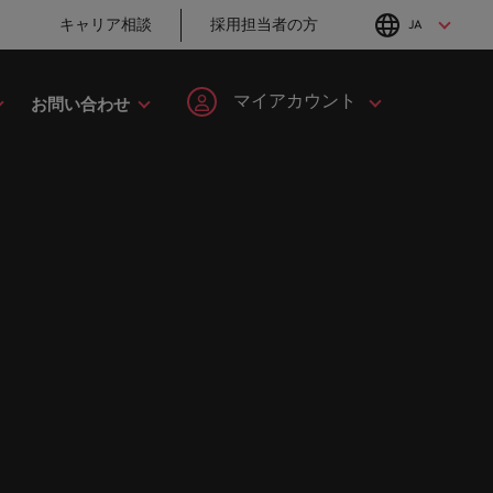
キャリア相談
採用担当者の方
JA
English
Japanese
マイアカウント
お問い合わせ
転職アドバイス
採用アドバイス
タレント・アドバイザリー
ヘルスケア
簡単登録
個人情報
MBAホルダーのキ
「体験」で差がつ
してみま
ます。
ープの最
野につい
ヘルスケア分野についてご紹介します。
イルランド
マーケット・インテリジェンス
韓国
ャリア形成につい
く時代の採用戦略
ます。
ご紹介します。共にキャリアの新たな一章を開きましょ
て
ログイン
マイ・アプリケーション
タリア
人材育成
スペイン
ン
ージョン
法務/コンプライアンス
と導きます。
転職アドバイス
採用アドバイス
ンド
女性リーダーシップ推進プログラム
スイス
フォローする
保存済みの求人情報とアラ
り合いを
リソース
すべての
。
法務/コンプライアンス分野についてご紹
英国大学院卒トッ
採用・転職市場動
ート
ロバート・ウォルターズで
本
台湾
んか？
に当社は
介します。
チャー企業まで、さまざまな企業より高い信頼を獲得して
プリーダーに学ぶ
向2026：サプライ
働く
グローバルキャリ
チェーン、物流、
レーシア
サインアウト
タイ
営業
ア
購買
ロバート・ウォルターズ・ジ
み
キシコ
オランダ
ャパンで働きませんか？
ケティン
野につい
営業分野についてご紹介します。
転職アドバイス
採用アドバイス
たる専門
の人々や
ュージーランド
中東
詳しく見る
女性管理職を取り
採用・転職市場動
を詳しく