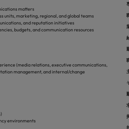
シンガポール
戦略
nications matters
韓国
 units, marketing, regional, and global teams
cations, and reputation initiatives
スペイン
encies, budgets, and communication resources
スイス
学ぶグローバルキャリア
台湾
サプライチェーン、物流、購買
タイ
rience (media relations, executive communications,
putation management, and internal/change
オランダ
中東
められる人物像とは？管理職になるメリットも紹介
イギリス
ネルギー、インフラ
アメリカ
)
ency environments
ベトナム