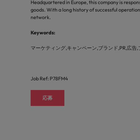
Headquartered in Europe, this company is respons
goods. With a long history of successful operation
network.
Keywords:
マーケティング,キャンペーン,ブランド,PR,広告,
Job Ref: P78FM4
応募