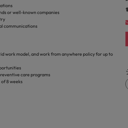
ations
rands or well-known companies
try
tal communications
rid work model, and work from anywhere policy for up to
portunities
preventive care programs
 of 8 weeks