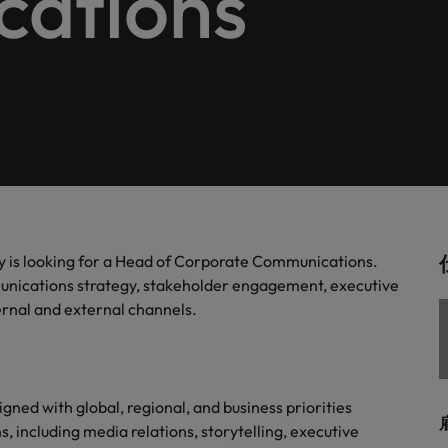
ations
します。
。
解説します。
ドイツ
フ
税務/監査保証
スを展開しています。ぜひ採用に関してご相談ください。
インターナショナル・キャ
歴書メーカー
香港
ポ
野についてご紹介します。
税務/監査保証分野についてご紹
るご質問
ムに簡単入力をするだけで、英文
す。
派遣・契約社員採用
インドネシア
シ
を作ることができます。
カウントに関するよくある質問を
ださい。
ル
リテール/小売
ル分野についてご紹介します。
リテール/小売分野についてご紹
アウトソーシング
大阪
す。
秘書/ビジネスサポート
is looking for a Head of Corporate Communications.
分野についてご紹介します。
秘書/ビジネスサポート分野につ
女性リーダーシップ推進プ
メキシコ
unications strategy, stakeholder engagement, executive
介します。
rnal and external channels.
ニュージーランド
フィリピン
ned with global, regional, and business priorities
ポルトガル
について
including media relations, storytelling, executive