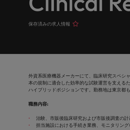
Clinical R
ヘルスケア
お問い合わせ
シェア
います
詳しく見る
IT
Eブック＆ホワイトペーパー
当社はグローバルでありながら、日本に根ざしたビジネ
キャリア相談
正社員採用
英文履
IT分
人事
よくあ
国内拠点問い合わせ先
保存済みの求人情報
フォー
当社のストーリー
エグゼクティブサーチ
転職アドバイス
お知り合い紹介キャンペーン
履歴書
マイア
ご覧く
金融
アウトソーシング
国内拠点
デジタ
投資家情報
ポッドキャスト
給与調査
デジタ
採用代行（RPO）
東京
法務/コンプライアンス
パートナーシップ
採用アドバイス
当社の専門分野
タレント・アドバイザリー
海外拠点
自動車
マーケティング
外資系医療機器メーカーにて、臨床研究スペシ
多様性、平等性、インクルージョン
ウェビナー
英文履歴書メーカー
自動車
マーケット・インテリジェンス
アフリカ
本の規制に適合した効率的な試験運営を支えるた
サプライチェーン/物流/購買
ハイブリッドポジションです。勤務地は東京都
企業と転職者ストーリー
人材育成
オーストラリア
給与調査
職務内容
:
営業
ベルギー
ESG・社会貢献への取り組み
転職アドバイス
治験、市販後臨床研究および市販後調査の計
カナダ
MBAホルダーのキャリア形成
IT
担当施設における手続き業務、モニタリング
よくあるご質問
採用アドバイス