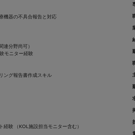
シンガポール
戦略
韓国
療機器の不具合報告と対応
スペイン
スイス
関連分野尚可）
学ぶグローバルキャリア
治験モニター経験
台湾
サプライチェーン、物流、購買
タイ
タリング報告書作成スキル
オランダ
中東
められる人物像とは？管理職になるメリットも紹介
イギリス
ネルギー、インフラ
アメリカ
ト経験 （KOL施設担当モニター含む）
ベトナム