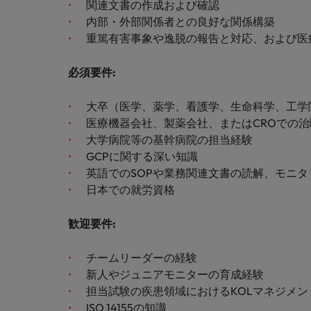
チリ
関連文書の作成および確認
「体験」で差がつく時代の採用
内部・外部関係者との良好な関係構築
税務/監査保証
中国
重篤有害事象や逸脱の報告と対応、および医
フランス
エネルギー
必須要件
:
転職アドバイス
ドイツ
大卒（医学、薬学、看護学、生命科学、工学
英国大学院卒トップリーダーに
デジタル
香港
医療機器会社、製薬会社、またはCROでの
採用アドバイス
大学病院等の基幹病院の担当経験
採用・転職市場動向2026：
リテール/小売
インドネシア
GCPに関する深い知識
ロバート・ウォルターズで働く
英語でのSOPや業務関連文書の読解、モニ
アイルランド
日本での就労資格
化学
ロバート・ウォルターズ・ジャパンで
イタリア
働きませんか？
転職アドバイス
歓迎要件
:
自動車
女性管理職を取り巻く現状と求
インド
詳しく見る
採用アドバイス
チームリーダーの経験
採用・転職市場動向2026：エ
日本
秘書/ビジネスサポート
新人やジュニアモニターの育成経験
担当試験の疾患領域におけるKOLマネジメン
マレーシア
ISO 14155の知識