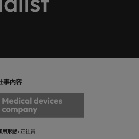
alist
巻く現状と求めら
向2026：エネルギ
ィリピン
イギリス
エネルギー
リア・マネジメント
れる人物像とは？
ー、インフラ
ルトガル
アメリカ
介しま
エネルギー分野についてご紹介します。
管理職になるメリ
ットも紹介
ンガポール
ベトナム
化学
介しま
化学分野についてご紹介します。
M&A アドバイザリー & コンサルテ
仕事内容
ィング
いてご紹
ログラム
M&A アドバイザリー & コンサルティング
分野についてご紹介します。
雇用形態 :
正社員