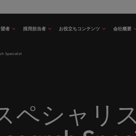
希望者
採用担当者
お役立ちコンテンツ
会社概要
財務
ドバイス
介
ク＆ホワイトペーパー
ストーリー
点
アウトソーシング
海外拠点
日本に帰国して働くなら
転職アドバイス
投資家情報
メーカー（電気/電子/機械）
Specialist
財務分野についてご紹介します。
・日系グローバル企業への『転職
調査やレポート、知見をご紹介し
歴史やミッション・価値観をご紹
あなたの海外経験を日本で活か
あなたのキャリアをサポートし
ロバート・ウォルターズ・グル
メーカー（電気/電子/機械）分
採用
採用代行（RPO）
アフリカ
ア
イス』を掲載しております。
す。
せんか？
新の投資家情報をご覧いただけ
てご紹介します。
のグローバル企業からベンチャー企業まで、さまざまな企業に
クティブサーチ
アウトソーシング
オーストラリア
イ
ア相談
キャスト
ナーシップ
お知り合い紹介キャンペー
採用アドバイス
多様性、平等性、インクル
金融
約社員など雇用形態を問わず、あなたのスキルが活きる場所へ
ーナショナル・キャリア・マネジ
ベルギー
イ
野についてご紹介します。
の将来のキャリアをプロに相談し
スリーダーや採用のエキスパート
パートナーシップを結んでいる
ロバート・ウォルターズにお知
効果的な採用活動を行うための
多様性や平等性が大切にされ、
金融分野についてご紹介します
カナダ
日
か？
たポッドキャストシリーズ
組織についてご紹介します。
紹介して転職をサポートしませ
やアドバイスをご紹介します。
人が尊重される環境作りのため
リューションを提供しており、国内のグローバル企業からベン
契約社員採用
スペシャリス
ring Potential」をお楽しみくだ
取り組んでいます。
チリ
マ
ティング
査
当社の専門分野
サプライチェーン/物流/購買
レンド、アイデアをお届けします。
転職者ストーリー
ESG・社会貢献への取り組
中国
メ
ティング分野についてご紹介しま
の業界の採用・給与動向を詳しく
経理/財務から金融、人事、マー
サプライチェーン/物流/購買分
ナー
給与調査
ます。
ト・ウォルターズは「企業」そし
グ、ITにいたるまで、多岐にわ
当社はESG活動を通して世界中
てご紹介します。
ストーリーを大切にしています。
フランス
ニ
専門家が情報や最新のトレンドを
く人」のストーリーを大切にして
分野を取り扱っています。
あなたの業界の採用・給与動向
環境に貢献しています。