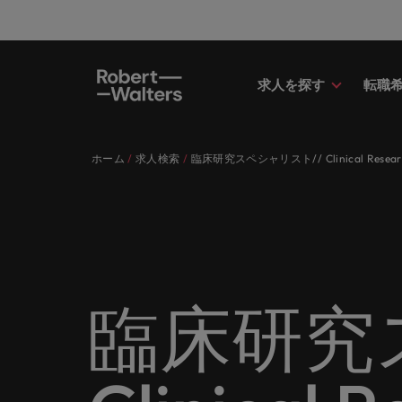
求人を探す
転職
求人
転職希望者
採用担当者
お役立ちコンテンツ
会社概要
お問い合わせ
経理/
転職ア
人材紹
Eブッ
当社の
国内拠
キャリア相談
キャリア相談
キャリア相談
キャリア相談
キャリア相談
キャリア相談
採用担当者の方
採用担当者の方
採用担当者の方
採用担当者の方
採用担当者の方
採用担当者の方
ホーム
求人検索
臨床研究スペシャリスト// Clinical Research 
求人
経理/
外資系
最新の
当社の
各業界のスペシャリストがあなたの
45以上の業界に精通したプロが、
当社は各企業のニーズに合った迅速
採用担当者や転職希望者の方に向け
ロバート・ウォルターズは「企業」
当社はグローバルでありながら、日
正社員
東京
アドバ
ます。
介しま
各業界のスペシャリストがあなたの声に耳を傾け、国内
声に耳を傾け、国内のグローバル企
正社員、派遣社員、契約社員など雇
かつ効率的な採用ソリューションを
た最新情報や市場トレンド、アイデ
そして「働く人」のストーリーを大
本に根ざしたビジネスを展開してい
う。
エグゼ
大阪
業からベンチャー企業まで、さまざ
用形態を問わず、あなたのスキルが
提供しており、国内のグローバル企
アをお届けします。
切にしています。
ます。ぜひ採用に関してご相談くだ
転職希望者
人事
キャリ
ポッド
パート
まな企業にご紹介します。共にキャ
活きる場所へと導きます。
業からベンチャー企業まで、さまざ
さい。
45以上の業界に精通したプロが、正社員、派遣社員、契
求人を見る
インタ
すべて見る
詳しく見る
リアの新たな一章を開きましょう。
まな企業より高い信頼を獲得してい
人事分
あなた
ビジネ
当社が
採用担当者
メント
詳しく見る
国内拠点問い合わせ先
詳しく見る
ます。各種サービスやリソースをぜ
ません
を招い
人々や
当社は各企業のニーズに合った迅速かつ効率的な採用ソ
求人を見る
派遣・
臨床研究
ひご覧ください。
経理/財務
「Powe
います。各種サービスやリソースをぜひご覧ください。
お役立ちコンテンツ
さい。
転職アドバイス
マーケ
給与調
採用担当者や転職希望者の方に向けた最新情報や市場ト
詳しく見る
詳しく見る
企業と
メーカー（電気/電子/機械）
マーケ
あなた
会社概要
ウェビ
すべて見る
す。
解説し
ロバー
日本に帰国して働くなら
ロバート・ウォルターズは「企業」そして「働く人」の
人材紹介
業界の
て「働