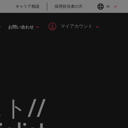
キャリア相談
採用担当者の方
JA
English
Japanese
マイアカウント
お問い合わせ
転職アドバイス
採用アドバイス
タレント・アドバイザリー
ヘルスケア
簡単登録
個人情報
MBAホルダーのキ
「体験」で差がつ
してみま
ます。
ープの最
野につい
ヘルスケア分野についてご紹介します。
イルランド
マーケット・インテリジェンス
韓国
ャリア形成につい
く時代の採用戦略
ます。
ご紹介します。共にキャリアの新たな一章を開きましょ
て
ログイン
マイ・アプリケーション
タリア
人材育成
スペイン
ン
ージョン
法務/コンプライアンス
と導きます。
転職アドバイス
採用アドバイス
ンド
女性リーダーシップ推進プログラム
スイス
フォローする
保存済みの求人情報とアラ
り合いを
リソース
すべての
。
法務/コンプライアンス分野についてご紹
英国大学院卒トッ
採用・転職市場動
ート
ロバート・ウォルターズで
本
台湾
んか？
に当社は
介します。
チャー企業まで、さまざまな企業より高い信頼を獲得して
プリーダーに学ぶ
向2026：サプライ
働く
ト//
グローバルキャリ
チェーン、物流、
レーシア
サインアウト
タイ
営業
ア
購買
ロバート・ウォルターズ・ジ
み
キシコ
オランダ
ャパンで働きませんか？
ケティン
野につい
営業分野についてご紹介します。
転職アドバイス
採用アドバイス
たる専門
の人々や
ュージーランド
中東
詳しく見る
女性管理職を取り
採用・転職市場動
を詳しく