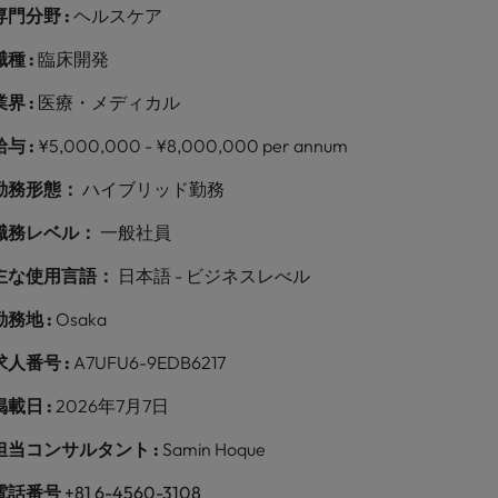
専門分野 :
ヘルスケア
職種 :
臨床開発
業界 :
医療・メディカル
給与 :
¥5,000,000 - ¥8,000,000 per annum
勤務形態：
ハイブリッド勤務
職務レベル：
一般社員
主な使用言語：
日本語 - ビジネスレべル
勤務地 :
Osaka
求人番号 :
A7UFU6-9EDB6217
掲載日 :
2026年7月7日
担当コンサルタント :
Samin Hoque
電話番号
+81 6-4560-3108