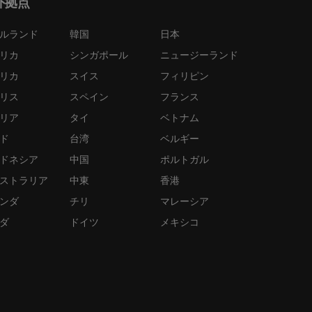
外拠点
ルランド
韓国
日本
リカ
シンガポール
ニュージーランド
リカ
スイス
フィリピン
リス
スペイン
フランス
リア
タイ
ベトナム
ド
台湾
ベルギー
ドネシア
中国
ポルトガル
ストラリア
中東
香港
ンダ
チリ
マレーシア
ダ
ドイツ
メキシコ