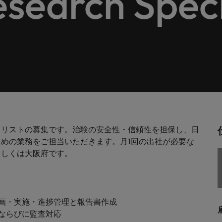
esearch Speci
します。
。
解説します。
ドイツ
フ
税務/監査保証
スを展開しています。ぜひ採用に関してご相談ください。
インターナショナル・キャ
歴書メーカー
香港
ポ
野についてご紹介します。
税務/監査保証分野についてご紹
るご質問
ムに簡単入力をするだけで、英文
す。
派遣・契約社員採用
インドネシア
シ
を作ることができます。
カウントに関するよくある質問を
ださい。
ル
リテール/小売
ル分野についてご紹介します。
リテール/小売分野についてご紹
アウトソーシング
大阪
す。
秘書/ビジネスサポート
ャリストの募集です。治験の安全性・信頼性を担保し、日
分野についてご紹介します。
秘書/ビジネスサポート分野につ
女性リーダーシップ推進プ
メキシコ
めの業務をご担当いただきます。月1回の出社が必要な
介します。
もしくは大阪府です。
ニュージーランド
フィリピン
画・実施・進捗管理と報告書作成
ポルトガル
について
ならびに監査対応