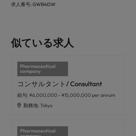
きます。
くださ
自動車
秘書/ビ
M&A ア
求人番号: GWB4DW
い。
ジネスサ
ドバイザ
マレーシア
ベトナム
自動車分
M&A アドバイザリー & コンサルティング
ポート
リー & コ
野につい
ンサルテ
てご紹介
秘書/ビジ
ィング
します。
ネスサポ
似ている求人
ート分野
M&A アド
について
バイザリ
ご紹介し
ー & コン
ます。
サルティ
ング分野
について
ご紹介し
コンサルタント/ Consultant
ます。
給与
:
¥6,000,000 - ¥15,000,000 per annum
勤務地
:
Tokyo