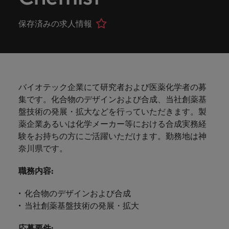
ーダーや採
パートナ
多様性、
人」のストーリーを大切にしています。
効果的な
相談
い紹介キ
で、さま
なたのス
内のグロ
届けしま
関してご
詳しく見る
で
お問い合わせ
ンプライ
ドイツ
ログラム
詳しく見
人事分野
用のエキス
金融分野
日本に帰国して働くなら
採用活動
ーシップ
平等性、
派遣・契
ャンペー
ざまな企
キルが活
ーバル企
す。
相談くだ
働
当社はグローバルでありながら、日本に根ざしたビ
アンス
あなたの
について
パートを招
について
詳しく見る
保存済みの求人情報
る
を行うた
約社員採
インクル
Eブック＆ホワイトペーパー
ン
ヘルスケア
業にご紹
きる場所
業からベ
さい。
香港
く
ジネスを展開しています。ぜひ採用に関してご相談
将来のキ
当社がパ
人材紹介
ご紹介し
いたポッド
ご紹介し
めのリソ
すべて見
用
法務/コン
ージョン
介しま
へと導き
ンチャー
ャリアを
ートナー
ください。
キャリア相談
ます。
キャストシ
ます。
ロバー
ースやア
プライア
る
国内拠点
インドネシア
ロ
す。共に
ます。
企業ま
プロに相
シップを
リーズ
当社のストーリー
ト・ウォ
多様性や
ドバイス
転職アドバイス
正社員採用
派遣・契約社員採用
ンス分野
人事
問い合わ
バ
国内拠点問い合わせ先
談しませ
結んでい
キャリア
で、さま
「Powering
ルターズ
平等性が
をご紹介
アイルランド
について
詳しく見
せ先
ー
お知り合い紹介キャンペーン
んか？
る人々や
Potential」
の新たな
ざまな企
にお知り
大切にさ
します。
ご紹介し
エグゼクティブサーチ
ト・
る
投資家情報
組織につ
バイオテック企業にて研究者および医薬化学者の募
をお楽しみ
ポッドキャスト
イタリア
合いを紹
れ、すべ
金融
一章を開
業より高
ます。
国内拠点
いてご紹
ウ
ください。
集です。化合物のデザインおよび合成、当社創薬基
介して転
ての人が
きましょ
い信頼を
インターナショナル・
給与調査
介しま
インド
ォ
職をサポ
尊重され
盤技術の発展・拡⼤などを行っていただきます。製
キャリア・マネジメン
う。
獲得して
パートナーシップ
マーケテ
サプライ
営業
東京
す。
大阪
採用アドバイス
法務/コンプライアンス
ル
ートしま
る環境作
ト
薬企業あるいは化学メーカー等における合成実務経
ウェビナ
給与調
います。
日本
ィング
チェー
せんか？
りのため
タ
求人を見
営業分野
当社の専門分野
験をお持ちの方にご活躍いただけます。勤務地は神
ー
査
各種サー
ン/物流/
に当社は
海外拠点
ー
アウトソーシング
について
多様性、平等性、インクルージョン
る
マーケテ
奈川県です。
マレーシア
ウェビナー
マーケティング
ビスやリ
取り組ん
購買
業界の専門
あなたの
ズ・
ご紹介し
ィング分
給与調査
当社の専
ソースを
でいま
家が情報や
業界の採
英文履歴書メーカー
ます。
ジ
アフリカ
メキシコ
野につい
メキシコ
採用代行（RPO）
職務内容
:
門分野
アウトソーシング
サプライ
す。
ぜひご覧
あなたの
最新のトレ
用・給与
企業と転職者ストーリー
給与調査
てご紹介
ャ
サプライチェーン/物流/購買
チェーン/
業界の採
ンドをシェ
動向を詳
くださ
ニュージーランド
経理/財務
オーストラリア
します。
ニュージーランド
パ
化合物のデザインおよび合成
物流/購買
タレント・アドバイザリー
用・給与
アします。
しく解説
から金
転職アドバイス
い。
企業と転
ESG・社
ン
分野につ
当社創薬基盤技術の発展・拡⼤
ESG・社会貢献への取り組み
動向を詳
フィリピン
します。
融、人
営業
ベルギー
フィリピン
MBAホルダーのキャリア形成につい
職者スト
会貢献へ
いてご紹
で
しく解説
採用アドバイス
詳しく見
マーケット・インテリ
事、マー
女性リーダーシップ推
て
介しま
ーリー
の取り組
働
応募要件
:
ポルトガル