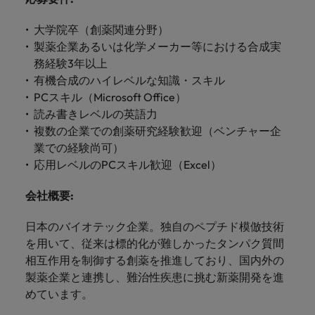
します。
ジェンス
ケティン
進プログラム
「体験」で差がつく時代の採用戦略
る
カナダ
ポルトガル
す。
よくあるご質問
み
き
IT
グ、ITに
ロバー
シンガポール
ま
大学院卒（創薬関連分野）
いたるま
人材育成
転職アドバイス
ト・ウォ
チリ
当社は
シンガポール
せ
製薬企業あるいは化学メーカー等における合成実
IT
税務/監
エネルギ
で、多岐
ルターズ
英国大学院卒トップリーダーに学ぶ
ESG活動
採用アドバイス
韓国
税務/監査保証
ん
にわたる
務経験3年以上
査保証
ー
は「企
を通して
中国
韓国
グローバルキャリア
採用・転職市場動向2026：サプラ
IT分野に
専門分野
か？
業」そし
有機合成のハイレベルな知識・スキル
スペイン
世界中の
ついてご
イチェーン、物流、購買
税務/監査
エネルギ
を取り扱
て「働く
人々や環
PCスキル（Microsoft Office）
フランス
スペイン
エネルギー
紹介しま
保証分野
ー分野に
転職アドバイス
っていま
人」のス
スイス
境に貢献
読み書きレベルの英語力
す。
について
ついてご
女性管理職を取り巻く現状と求めら
す。
詳
トーリー
していま
採用アドバイス
ドイツ
スイス
複数の企業での創薬研究経験歓迎（ベンチャー企
ご紹介し
紹介しま
台湾
れる人物像とは？管理職になるメリ
を大切に
し
す。
デジタル
採用・転職市場動向2026：エネル
ます。
す。
業での経験尚可）
していま
ットも紹介
く
香港
英文履歴
台湾
ギー、インフラ
タイ
応用レベルのPCスキル歓迎（Excel）
す。
見
書メーカ
デジタル
リテー
化学
リテール/小売
インドネシア
タイ
る
オランダ
ー
会社概要
:
ル/小売
ロバート・ウォルターズで働く
よくある
デジタル
化学分野
フォーム
アイルランド
中東
オランダ
ご質問
分野につ
について
リテール/
化学
日本のバイオテック企業。独自のペプチド模倣技術
ロバート・ウォルターズ・ジャパンで
に簡単入
いてご紹
ご紹介し
小売分野
を用いて、従来は標的化が難しかったタンパク質間
働きませんか？
力をする
マイアカ
イギリス
イタリア
中東
介しま
ます。
について
相互作用を制御する創薬を推進しており、国内外の
だけで、
ウントに
す。
自動車
ご紹介し
アメリカ
詳しく見る
英文履歴
関するよ
製薬企業と連携し、難治性疾患に挑む新薬開発を進
インド
イギリス
ます。
書を作る
くある質
めています。
ベトナム
ことがで
問をご覧
日本
アメリカ
秘書/ビジネスサポート