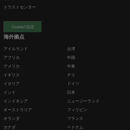
トラストセンター
Cookieの設定
海外拠点
アイルランド
台湾
アフリカ
中国
アメリカ
中東
イギリス
チリ
イタリア
ドイツ
インド
日本
インドネシア
ニュージーランド
オーストラリア
フィリピン
オランダ
フランス
カナダ
ベトナム