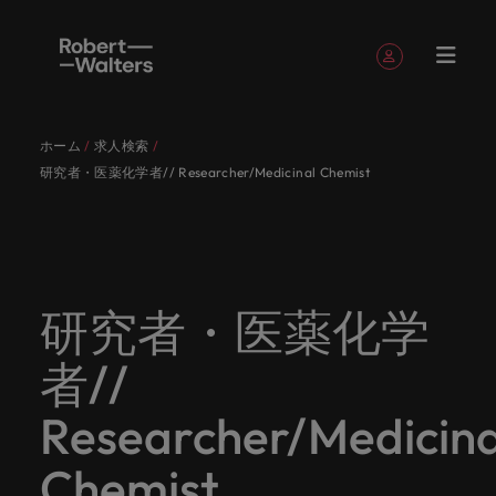
簡単登録
個人情報
ホーム
求人検索
English
求人
転職希望
採用担当
お役立ち
会社概要
お問い合
経理/財
転職アド
人材紹介
Eブック＆
当社のス
国内拠点
アウトソ
海外拠点
日本に帰
投資家情
メーカー
転職ア
タレン
ヘルスケ
研究者・医薬化学者// Researcher/Medicinal Chemist
Japanese
キャリア相談
キャリア相談
キャリア相談
キャリア相談
キャリア相談
キャリア相談
採用担当者の方
採用担当者の方
採用担当者の方
採用担当者の方
採用担当者の方
採用担当者の方
者
者
コンテン
わせ
務
バイス
ホワイト
トーリー
ーシング
国して働
報
（電気/
ドバイ
ト・アド
ア
ログイン
マイ・アプリケーション
求人
各業界の
ロバー
正社員採
東京
アフリカ
ツ
ペーパー
くなら
電子/機
ス
バイザリ
各業界のスペシャリストがあなたの声に耳を傾け、
経理/財務
外資系・
当社の歴
ロバー
ヘルスケ
用
スペシャ
45以上の
当社は各
ト・ウォ
当社はグ
採用代行
ロ
械）
ー
フォローする
保存済みの求人情報とアラート
分野につ
日系グロ
史やミッ
大阪
オーストラリア
ト・ウォ
ア分野に
国内のグローバル企業からベンチャー企業まで、さ
最新の調査
あなたの
あなたの
（RPO）
リストが
業界に精
企業のニ
採用担当
ルターズ
ローバル
転職希望者
バ
いてご紹
ーバル企
エグゼク
ション・
ルター
ついてご
やレポー
海外経験
キャリア
まざまな企業にご紹介します。共にキャリアの新た
メーカー
あなたの
通したプ
ーズに合
者や転職
は「企
でありな
45以上の業界に精通したプロが、正社員、派遣社
マーケッ
ー
ベルギー
介しま
業への
ティブサ
価値観を
ズ・グル
紹介しま
ト、知見を
アウトソ
を日本で
をサポー
（電気/電
な一章を開きましょう。
研究者・医薬化学
サインアウト
ト・イン
声に耳を
ロが、正
った迅速
希望者の
業」そし
がら、日
員、契約社員など雇用形態を問わず、あなたのスキ
ト・
す。
『転職ア
ーチ
ご紹介し
ープの最
す。
採用担当者
ご紹介しま
ーシング
活かして
トしま
子/機械）
テリジェ
カナダ
傾け、国
社員、派
かつ効率
方に向け
て「働く
本に根ざ
ルが活きる場所へと導きます。
ウ
ドバイ
ます。
新の投資
す。
みません
す。
当社は各企業のニーズに合った迅速かつ効率的な採
求人を見る
分野につ
ンス
者//
インター
内のグロ
遣社員、
的な採用
た最新情
人」のス
したビジ
ス』を掲
家情報を
ォ
か？
いてご紹
用ソリューションを提供しており、国内のグローバ
チリ
お役立ちコンテンツ
詳しく見る
ナショナ
載してお
ご覧いた
ーバル企
契約社員
ソリュー
報や市場
トーリー
ネスを展
ル
介しま
人材育成
ル企業からベンチャー企業まで、さまざまな企業よ
ポッドキ
採用ア
採用担当者や転職希望者の方に向けた最新情報や市
Researcher/Medicina
ル・キャ
ります。
だけま
業からベ
など雇用
ションを
トレン
を大切に
開してい
経理/財務
す。
タ
中国
り高い信頼を獲得しています。各種サービスやリソ
ャスト
ドバイ
リア・マ
場トレンド、アイデアをお届けします。
す。
会社概要
女性リー
ンチャー
形態を問
提供して
ド、アイ
していま
ます。ぜ
ー
転職アドバイス
ースをぜひご覧ください。
ネジメン
ス
Chemist
フランス
ダーシッ
ロバート・ウォルターズは「企業」そして「働く
ビジネスリ
キャリア
お知り合
企業ま
わず、あ
おり、国
デアをお
す。
ひ採用に
ズ
人事
金融
法務/コ
すべて見る
ト
メーカー（電気/電子/機械）
プ推進プ