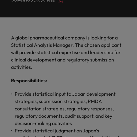
ーダーや採
パートナ
多様性、
人」のストーリーを大切にしています。
効果的な
相談
い紹介キ
で、さま
なたのス
内のグロ
届けしま
関してご
詳しく見る
で
お問い合わせ
ンプライ
ドイツ
ログラム
詳しく見
人事分野
用のエキス
金融分野
日本に帰国して働くなら
採用活動
ーシップ
平等性、
派遣・契
ャンペー
ざまな企
キルが活
ーバル企
す。
相談くだ
働
当社はグローバルでありながら、日本に根ざしたビ
アンス
あなたの
について
パートを招
について
詳しく見る
る
を行うた
約社員採
インクル
Eブック＆ホワイトペーパー
ン
ヘルスケア
業にご紹
きる場所
業からベ
さい。
香港
く
ジネスを展開しています。ぜひ採用に関してご相談
将来のキ
当社がパ
人材紹介
ご紹介し
いたポッド
ご紹介し
めのリソ
すべて見
用
法務/コン
ージョン
介しま
へと導き
ンチャー
ャリアを
ートナー
ください。
キャリア相談
ます。
キャストシ
ます。
ロバー
ースやア
プライア
る
国内拠点
インドネシア
ロ
す。共に
ます。
企業ま
プロに相
シップを
リーズ
当社のストーリー
ト・ウォ
多様性や
ドバイス
転職アドバイス
正社員採用
派遣・契約社員採用
ンス分野
人事
問い合わ
バ
A global pharmaceutical company is looking for a
国内拠点問い合わせ先
談しませ
結んでい
キャリア
で、さま
「Powering
ルターズ
平等性が
をご紹介
アイルランド
について
詳しく見
せ先
ー
お知り合い紹介キャンペーン
Statistical Analysis Manager. The chosen applicant
んか？
る人々や
Potential」
の新たな
ざまな企
にお知り
大切にさ
します。
ご紹介し
エグゼクティブサーチ
ト・
る
投資家情報
組織につ
will provide statistical expertise and leadership for
をお楽しみ
ポッドキャスト
イタリア
合いを紹
れ、すべ
金融
一章を開
業より高
ます。
国内拠点
いてご紹
ウ
ください。
clinical development and regulatory submission
介して転
ての人が
きましょ
い信頼を
インターナショナル・
給与調査
介しま
インド
ォ
職をサポ
尊重され
activities.
キャリア・マネジメン
う。
獲得して
パートナーシップ
マーケテ
サプライ
営業
東京
す。
大阪
採用アドバイス
法務/コンプライアンス
ル
ートしま
る環境作
ト
ウェビナ
給与調
います。
日本
ィング
チェー
せんか？
りのため
タ
Responsibilities
:
求人を見
営業分野
当社の専門分野
ー
査
各種サー
ン/物流/
に当社は
海外拠点
ー
アウトソーシング
について
多様性、平等性、インクルージョン
る
マーケテ
マレーシア
ウェビナー
マーケティング
ビスやリ
取り組ん
購買
業界の専門
あなたの
ズ・
ご紹介し
Provide statistical input to Japan development
ィング分
給与調査
当社の専
ソースを
でいま
家が情報や
業界の採
英文履歴書メーカー
ます。
ジ
アフリカ
メキシコ
野につい
メキシコ
strategies, submission strategies, PMDA
採用代行（RPO）
門分野
アウトソーシング
サプライ
す。
ぜひご覧
あなたの
最新のトレ
用・給与
企業と転職者ストーリー
給与調査
てご紹介
ャ
サプライチェーン/物流/購買
consultation strategies, regulatory responses,
チェーン/
業界の採
ンドをシェ
動向を詳
くださ
ニュージーランド
経理/財務
オーストラリア
します。
ニュージーランド
パ
物流/購買
regulatory documents, audit support, and key
タレント・アドバイザリー
用・給与
アします。
しく解説
から金
転職アドバイス
い。
企業と転
ESG・社
ン
分野につ
decision-making activities
ESG・社会貢献への取り組み
動向を詳
フィリピン
します。
融、人
営業
ベルギー
フィリピン
MBAホルダーのキャリア形成につい
職者スト
会貢献へ
いてご紹
で
Provide statistical judgment on Japan's
しく解説
採用アドバイス
詳しく見
マーケット・インテリ
事、マー
女性リーダーシップ推
て
介しま
ーリー
の取り組
働
ポルトガル