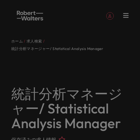
簡単登録
個人情報
ホーム
求人検索
English
求人
転職希望
採用担当
お役立ち
会社概要
お問い合
経理/財
転職アド
人材紹介
Eブック＆
当社のス
国内拠点
アウトソ
海外拠点
日本に帰
投資家情
メーカー
転職ア
タレン
ヘルスケ
統計分析マネージャー/ Statistical Analysis Manager
Japanese
キャリア相談
キャリア相談
キャリア相談
キャリア相談
キャリア相談
キャリア相談
採用担当者の方
採用担当者の方
採用担当者の方
採用担当者の方
採用担当者の方
採用担当者の方
者
者
コンテン
わせ
務
バイス
ホワイト
トーリー
ーシング
国して働
報
（電気/
ドバイ
ト・アド
ア
ログイン
マイ・アプリケーション
求人
各業界の
ロバー
正社員採
東京
アフリカ
ツ
ペーパー
くなら
電子/機
ス
バイザリ
各業界のスペシャリストがあなたの声に耳を傾け、
経理/財務
外資系・
当社の歴
ロバー
ヘルスケ
用
スペシャ
45以上の
当社は各
ト・ウォ
当社はグ
採用代行
ロ
械）
ー
フォローする
保存済みの求人情報とアラート
分野につ
日系グロ
史やミッ
大阪
オーストラリア
ト・ウォ
ア分野に
国内のグローバル企業からベンチャー企業まで、さ
最新の調査
あなたの
あなたの
（RPO）
リストが
業界に精
企業のニ
採用担当
ルターズ
ローバル
転職希望者
バ
いてご紹
ーバル企
エグゼク
ション・
ルター
ついてご
やレポー
海外経験
キャリア
まざまな企業にご紹介します。共にキャリアの新た
メーカー
あなたの
通したプ
ーズに合
者や転職
は「企
でありな
45以上の業界に精通したプロが、正社員、派遣社
マーケッ
ー
ベルギー
介しま
業への
ティブサ
価値観を
ズ・グル
紹介しま
ト、知見を
アウトソ
を日本で
をサポー
（電気/電
な一章を開きましょう。
統計分析マネージ
サインアウト
ト・イン
声に耳を
ロが、正
った迅速
希望者の
業」そし
がら、日
員、契約社員など雇用形態を問わず、あなたのスキ
ト・
す。
『転職ア
ーチ
ご紹介し
ープの最
す。
採用担当者
ご紹介しま
ーシング
活かして
トしま
子/機械）
テリジェ
カナダ
傾け、国
社員、派
かつ効率
方に向け
て「働く
本に根ざ
ルが活きる場所へと導きます。
ウ
ドバイ
ます。
新の投資
す。
みません
す。
当社は各企業のニーズに合った迅速かつ効率的な採
求人を見る
分野につ
ンス
ャー/ Statistical
インター
内のグロ
遣社員、
的な採用
た最新情
人」のス
したビジ
ス』を掲
家情報を
ォ
か？
いてご紹
用ソリューションを提供しており、国内のグローバ
チリ
お役立ちコンテンツ
詳しく見る
ナショナ
載してお
ご覧いた
ーバル企
契約社員
ソリュー
報や市場
トーリー
ネスを展
ル
介しま
人材育成
ル企業からベンチャー企業まで、さまざまな企業よ
ポッドキ
採用ア
採用担当者や転職希望者の方に向けた最新情報や市
Analysis Manager
ル・キャ
ります。
だけま
業からベ
など雇用
ションを
トレン
を大切に
開してい
経理/財務
す。
タ
中国
り高い信頼を獲得しています。各種サービスやリソ
ャスト
ドバイ
リア・マ
場トレンド、アイデアをお届けします。
す。
会社概要
女性リー
ンチャー
形態を問
提供して
ド、アイ
していま
ます。ぜ
ー
転職アドバイス
ースをぜひご覧ください。
ネジメン
ス
フランス
ダーシッ
ロバート・ウォルターズは「企業」そして「働く
ビジネスリ
キャリア
お知り合
企業ま
わず、あ
おり、国
デアをお
す。
ひ採用に
ズ
人事
金融
法務/コ
すべて見る
ト
メーカー（電気/電子/機械）
保存済みの求人情報
プ推進プ