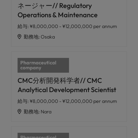
ネージャー// Regulatory
Operations & Maintenance
給与
:
¥8,000,000 - ¥12,000,000 per annum
勤務地
:
Osaka
CMC分析開発科学者// CMC
Analytical Development Scientist
給与
:
¥8,000,000 - ¥12,000,000 per annum
勤務地
:
Nara