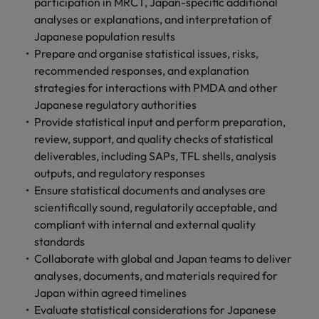
します。
participation in MRCT, Japan-specific additional
ジェンス
ケティン
進プログラム
「体験」で差がつく時代の採用戦略
る
カナダ
ポルトガル
す。
よくあるご質問
み
き
IT
グ、ITに
analyses or explanations, and interpretation of
ロバー
シンガポール
ま
いたるま
人材育成
転職アドバイス
ト・ウォ
Japanese population results
チリ
当社は
シンガポール
せ
IT
税務/監
エネルギ
で、多岐
ルターズ
英国大学院卒トップリーダーに学ぶ
ESG活動
Prepare and organise statistical issues, risks,
採用アドバイス
韓国
税務/監査保証
ん
にわたる
査保証
ー
は「企
を通して
中国
韓国
グローバルキャリア
recommended responses, and explanation
採用・転職市場動向2026：サプラ
IT分野に
専門分野
か？
業」そし
スペイン
世界中の
ついてご
strategies for interactions with PMDA and other
イチェーン、物流、購買
税務/監査
エネルギ
を取り扱
て「働く
人々や環
フランス
スペイン
エネルギー
紹介しま
保証分野
ー分野に
Japanese regulatory authorities
転職アドバイス
っていま
人」のス
スイス
境に貢献
す。
について
ついてご
Provide statistical input and perform preparation,
女性管理職を取り巻く現状と求めら
す。
詳
トーリー
していま
採用アドバイス
ドイツ
スイス
ご紹介し
紹介しま
台湾
review, support, and quality checks of statistical
れる人物像とは？管理職になるメリ
を大切に
し
す。
デジタル
採用・転職市場動向2026：エネル
ます。
す。
していま
deliverables, including SAPs, TFL shells, analysis
ットも紹介
く
香港
英文履歴
台湾
ギー、インフラ
タイ
す。
outputs, and regulatory responses
見
書メーカ
デジタル
リテー
化学
リテール/小売
Ensure statistical documents and analyses are
インドネシア
タイ
る
オランダ
ー
ル/小売
ロバート・ウォルターズで働く
scientifically sound, regulatorily acceptable, and
よくある
デジタル
化学分野
フォーム
アイルランド
中東
オランダ
compliant with internal and external quality
ご質問
分野につ
について
リテール/
化学
ロバート・ウォルターズ・ジャパンで
に簡単入
いてご紹
ご紹介し
standards
小売分野
働きませんか？
力をする
マイアカ
イギリス
イタリア
中東
介しま
ます。
について
Collaborate with global and Japan teams to deliver
だけで、
ウントに
す。
自動車
ご紹介し
analyses, documents, and materials required for
アメリカ
詳しく見る
英文履歴
関するよ
インド
イギリス
ます。
Japan within agreed timelines
書を作る
くある質
ベトナム
ことがで
問をご覧
Evaluate statistical considerations for Japanese
日本
アメリカ
秘書/ビジネスサポート