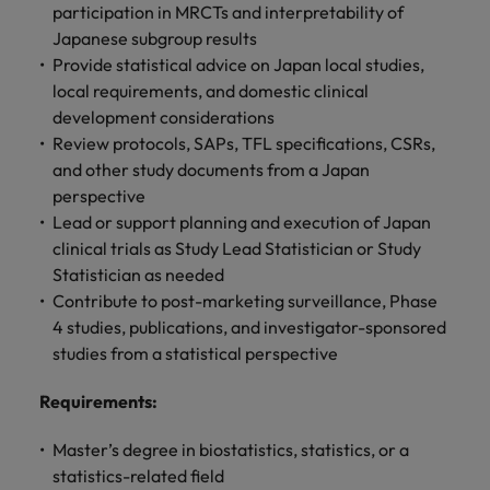
きます。
くださ
自動車
秘書/ビ
M&A ア
participation in MRCTs and interpretability of
い。
ジネスサ
ドバイザ
マレーシア
Japanese subgroup results
ベトナム
自動車分
M&A アドバイザリー & コンサルティング
ポート
リー & コ
Provide statistical advice on Japan local studies,
野につい
ンサルテ
local requirements, and domestic clinical
てご紹介
秘書/ビジ
ィング
します。
development considerations
ネスサポ
Review protocols, SAPs, TFL specifications, CSRs,
ート分野
M&A アド
について
and other study documents from a Japan
バイザリ
ご紹介し
perspective
ー & コン
ます。
サルティ
Lead or support planning and execution of Japan
ング分野
clinical trials as Study Lead Statistician or Study
について
Statistician as needed
ご紹介し
Contribute to post-marketing surveillance, Phase
ます。
4 studies, publications, and investigator-sponsored
studies from a statistical perspective
Requirements
:
Master’s degree in biostatistics, statistics, or a
statistics-related field