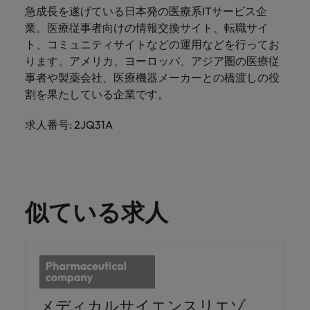
きます。
くださ
自動車
秘書/ビ
M&A ア
急成長を遂げている日本発の医療系ITサービス企
い。
ジネスサ
ドバイザ
マレーシア
ベトナム
業。医療従事者向けの情報交換サイト、転職サイ
自動車分
M&A アドバイザリー & コンサルティング
ポート
リー & コ
ト、コミュニティサイトなどの運用などを行ってお
野につい
ンサルテ
てご紹介
ります。アメリカ、ヨーロッパ、アジア圏の医療従
秘書/ビジ
ィング
します。
事者や製薬会社、医療機器メーカーとの橋渡しの役
ネスサポ
ート分野
割を果たしている企業です。
M&A アド
について
バイザリ
ご紹介し
求人番号: 2JQ31A
ー & コン
ます。
サルティ
ング分野
について
ご紹介し
ます。
似ている求人
メディカルサイエンスリエゾ