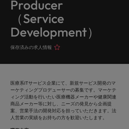
Producer
ーダーや採
パートナ
多様性、
人」のストーリーを大切にしています。
効果的な
相談
い紹介キ
で、さま
なたのス
内のグロ
届けしま
関してご
詳しく見る
で
お問い合わせ
ンプライ
ドイツ
ログラム
詳しく見
人事分野
用のエキス
金融分野
日本に帰国して働くなら
採用活動
ーシップ
平等性、
派遣・契
ャンペー
ざまな企
キルが活
ーバル企
す。
相談くだ
働
当社はグローバルでありながら、日本に根ざしたビ
アンス
あなたの
について
パートを招
について
詳しく見る
（Service
る
を行うた
約社員採
インクル
Eブック＆ホワイトペーパー
ン
ヘルスケア
業にご紹
きる場所
業からベ
さい。
香港
く
ジネスを展開しています。ぜひ採用に関してご相談
将来のキ
当社がパ
人材紹介
ご紹介し
いたポッド
ご紹介し
めのリソ
すべて見
用
法務/コン
ージョン
介しま
へと導き
ンチャー
ャリアを
ートナー
ください。
キャリア相談
ます。
キャストシ
ます。
ロバー
ースやア
Development）
プライア
る
国内拠点
インドネシア
ロ
す。共に
ます。
企業ま
プロに相
シップを
リーズ
当社のストーリー
ト・ウォ
多様性や
ドバイス
転職アドバイス
正社員採用
派遣・契約社員採用
ンス分野
人事
問い合わ
バ
国内拠点問い合わせ先
談しませ
結んでい
キャリア
で、さま
「Powering
ルターズ
平等性が
をご紹介
アイルランド
について
詳しく見
せ先
ー
お知り合い紹介キャンペーン
んか？
る人々や
Potential」
の新たな
ざまな企
にお知り
大切にさ
します。
ご紹介し
エグゼクティブサーチ
保存済みの求人情報
ト・
る
投資家情報
組織につ
をお楽しみ
ポッドキャスト
イタリア
合いを紹
れ、すべ
金融
一章を開
業より高
ます。
国内拠点
いてご紹
ウ
ください。
介して転
ての人が
きましょ
い信頼を
インターナショナル・
給与調査
介しま
インド
ォ
職をサポ
尊重され
キャリア・マネジメン
う。
獲得して
パートナーシップ
マーケテ
サプライ
営業
東京
す。
大阪
採用アドバイス
法務/コンプライアンス
ル
ートしま
る環境作
ト
ウェビナ
給与調
います。
日本
ィング
チェー
せんか？
りのため
タ
求人を見
営業分野
当社の専門分野
ー
査
各種サー
ン/物流/
に当社は
海外拠点
ー
アウトソーシング
について
多様性、平等性、インクルージョン
る
医療系ITサービス企業にて、新規サービス開発のマ
マーケテ
マレーシア
ウェビナー
マーケティング
ビスやリ
取り組ん
購買
業界の専門
あなたの
ズ・
ご紹介し
ィング分
給与調査
当社の専
ーケティングプロデューサーの募集です。マーケテ
ソースを
でいま
家が情報や
業界の採
英文履歴書メーカー
ます。
ジ
アフリカ
メキシコ
野につい
メキシコ
採用代行（RPO）
門分野
アウトソーシング
ィング活動を行いたい医療機器メーカーや健康関連
サプライ
す。
ぜひご覧
あなたの
最新のトレ
用・給与
企業と転職者ストーリー
給与調査
てご紹介
ャ
サプライチェーン/物流/購買
チェーン/
商品メーカー等に対し、ニーズの発見から企画提
業界の採
ンドをシェ
動向を詳
くださ
ニュージーランド
経理/財務
オーストラリア
します。
ニュージーランド
パ
物流/購買
タレント・アドバイザリー
案、営業手法の開発対応を担っていただきます。法
用・給与
アします。
しく解説
から金
転職アドバイス
い。
企業と転
ESG・社
ン
分野につ
ESG・社会貢献への取り組み
人営業の実績をお持ちの方を歓迎いたします。
動向を詳
フィリピン
します。
融、人
営業
ベルギー
フィリピン
MBAホルダーのキャリア形成につい
職者スト
会貢献へ
いてご紹
で
しく解説
採用アドバイス
詳しく見
マーケット・インテリ
事、マー
女性リーダーシップ推
て
介しま
ーリー
の取り組
働
ポルトガル