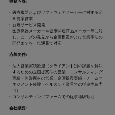
します。
職務内容
:
ジェンス
ケティン
進プログラム
「体験」で差がつく時代の採用戦略
る
カナダ
ポルトガル
す。
よくあるご質問
み
き
IT
グ、ITに
ロバー
シンガポール
ま
いたるま
人材育成
医療機器およびソフトウェアメーカーに対する企
転職アドバイス
ト・ウォ
チリ
当社は
シンガポール
せ
IT
税務/監
エネルギ
で、多岐
ルターズ
画提案営業
英国大学院卒トップリーダーに学ぶ
ESG活動
採用アドバイス
韓国
税務/監査保証
ん
にわたる
査保証
ー
は「企
を通して
中国
新規サービス開発
韓国
グローバルキャリア
採用・転職市場動向2026：サプラ
IT分野に
専門分野
か？
業」そし
スペイン
世界中の
医療機器メーカーや健康関連商品メーカー等に対
ついてご
イチェーン、物流、購買
税務/監査
エネルギ
を取り扱
て「働く
人々や環
フランス
スペイン
エネルギー
紹介しま
し、ニーズの発見から企画提案および営業手法の
保証分野
ー分野に
転職アドバイス
っていま
人」のス
スイス
境に貢献
す。
について
ついてご
開発までを一気通貫で対応
女性管理職を取り巻く現状と求めら
す。
詳
トーリー
していま
採用アドバイス
ドイツ
スイス
ご紹介し
紹介しま
台湾
れる人物像とは？管理職になるメリ
を大切に
し
す。
デジタル
採用・転職市場動向2026：エネル
ます。
す。
応募要件
:
していま
ットも紹介
く
香港
英文履歴
台湾
ギー、インフラ
タイ
す。
見
書メーカ
法人営業実績歓迎（クライアント別の課題を解決
デジタル
リテー
化学
リテール/小売
インドネシア
タイ
る
オランダ
ー
するための企画提案型の営業・コンサルティング
ル/小売
ロバート・ウォルターズで働く
よくある
デジタル
化学分野
実績・無形商材の営業、企画提案実績・チームマ
フォーム
アイルランド
中東
オランダ
ご質問
分野につ
について
リテール/
化学
ロバート・ウォルターズ・ジャパンで
ネジメント経験・ヘルスケア業界での従事実績尚
に簡単入
いてご紹
ご紹介し
小売分野
働きませんか？
力をする
マイアカ
イギリス
可）
イタリア
中東
介しま
ます。
について
だけで、
ウントに
コンサルティングファームでの従事経験歓迎
す。
自動車
ご紹介し
アメリカ
詳しく見る
英文履歴
関するよ
インド
イギリス
ます。
書を作る
くある質
会社概要
:
ベトナム
ことがで
問をご覧
日本
アメリカ
秘書/ビジネスサポート