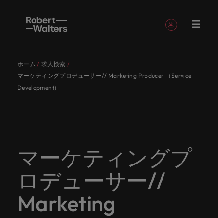
簡単登録
個人情報
ホーム
求人検索
English
求人
転職希望
採用担当
お役立ち
会社概要
お問い合
経理/財
転職アド
人材紹介
Eブック＆
当社のス
国内拠点
アウトソ
海外拠点
日本に帰
投資家情
メーカー
転職ア
タレン
ヘルスケ
マーケティングプロデューサー// Marketing Producer （Service
Japanese
キャリア相談
キャリア相談
キャリア相談
キャリア相談
キャリア相談
キャリア相談
採用担当者の方
採用担当者の方
採用担当者の方
採用担当者の方
採用担当者の方
採用担当者の方
者
者
コンテン
わせ
務
バイス
ホワイト
トーリー
ーシング
国して働
報
（電気/
ドバイ
ト・アド
ア
ログイン
マイ・アプリケーション
Development）
求人
各業界の
ロバー
正社員採
東京
アフリカ
ツ
ペーパー
くなら
電子/機
ス
バイザリ
各業界のスペシャリストがあなたの声に耳を傾け、
経理/財務
外資系・
当社の歴
ロバー
ヘルスケ
用
スペシャ
45以上の
当社は各
ト・ウォ
当社はグ
採用代行
ロ
械）
ー
フォローする
保存済みの求人情報とアラート
分野につ
日系グロ
史やミッ
大阪
オーストラリア
ト・ウォ
ア分野に
国内のグローバル企業からベンチャー企業まで、さ
最新の調査
あなたの
あなたの
（RPO）
リストが
業界に精
企業のニ
採用担当
ルターズ
ローバル
転職希望者
バ
いてご紹
ーバル企
エグゼク
ション・
ルター
ついてご
やレポー
海外経験
キャリア
まざまな企業にご紹介します。共にキャリアの新た
メーカー
あなたの
通したプ
ーズに合
者や転職
は「企
でありな
45以上の業界に精通したプロが、正社員、派遣社
マーケッ
ー
ベルギー
介しま
業への
ティブサ
価値観を
ズ・グル
紹介しま
ト、知見を
アウトソ
を日本で
をサポー
（電気/電
な一章を開きましょう。
サインアウト
ト・イン
声に耳を
ロが、正
った迅速
希望者の
業」そし
がら、日
員、契約社員など雇用形態を問わず、あなたのスキ
ト・
す。
『転職ア
ーチ
ご紹介し
ープの最
す。
採用担当者
ご紹介しま
ーシング
活かして
トしま
子/機械）
マーケティングプ
テリジェ
カナダ
傾け、国
社員、派
かつ効率
方に向け
て「働く
本に根ざ
ルが活きる場所へと導きます。
ウ
ドバイ
ます。
新の投資
す。
みません
す。
当社は各企業のニーズに合った迅速かつ効率的な採
求人を見る
分野につ
ンス
インター
内のグロ
遣社員、
的な採用
た最新情
人」のス
したビジ
ス』を掲
家情報を
ォ
か？
いてご紹
用ソリューションを提供しており、国内のグローバ
チリ
お役立ちコンテンツ
詳しく見る
ロデューサー//
ナショナ
載してお
ご覧いた
ーバル企
契約社員
ソリュー
報や市場
トーリー
ネスを展
ル
介しま
人材育成
ル企業からベンチャー企業まで、さまざまな企業よ
ポッドキ
採用ア
採用担当者や転職希望者の方に向けた最新情報や市
ル・キャ
ります。
だけま
業からベ
など雇用
ションを
トレン
を大切に
開してい
経理/財務
す。
タ
中国
り高い信頼を獲得しています。各種サービスやリソ
ャスト
ドバイ
リア・マ
場トレンド、アイデアをお届けします。
Marketing
す。
会社概要
女性リー
ンチャー
形態を問
提供して
ド、アイ
していま
ます。ぜ
ー
転職アドバイス
ースをぜひご覧ください。
ネジメン
ス
フランス
ダーシッ
ロバート・ウォルターズは「企業」そして「働く
ビジネスリ
キャリア
お知り合
企業ま
わず、あ
おり、国
デアをお
す。
ひ採用に
ズ
人事
金融
法務/コ
すべて見る
ト
メーカー（電気/電子/機械）
プ推進プ