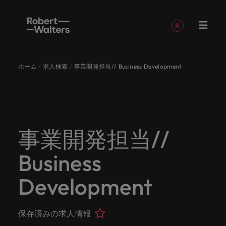
簡単登録
個人情報
ホーム
求人検索
事業開発担当// Business Development
English
求人
転職希望
採用担当
お役立ち
会社概要
お問い合
経理/財
転職アド
人材紹介
Eブック＆
当社のス
国内拠点
アウトソ
海外拠点
日本に帰
投資家情
メーカー
転職ア
タレン
ヘルスケ
Japanese
キャリア相談
キャリア相談
キャリア相談
キャリア相談
キャリア相談
キャリア相談
採用担当者の方
採用担当者の方
採用担当者の方
採用担当者の方
採用担当者の方
採用担当者の方
者
者
コンテン
わせ
務
バイス
ホワイト
トーリー
ーシング
国して働
報
（電気/
ドバイ
ト・アド
ア
ログイン
マイ・アプリケーション
求人
各業界の
ロバー
正社員採
東京
アフリカ
ツ
ペーパー
くなら
電子/機
ス
バイザリ
各業界のスペシャリストがあなたの声に耳を傾け、
経理/財務
外資系・
当社の歴
ロバー
ヘルスケ
用
スペシャ
45以上の
当社は各
ト・ウォ
当社はグ
採用代行
ロ
械）
ー
フォローする
保存済みの求人情報とアラート
分野につ
日系グロ
史やミッ
大阪
オーストラリア
ト・ウォ
ア分野に
国内のグローバル企業からベンチャー企業まで、さ
最新の調査
あなたの
あなたの
（RPO）
リストが
業界に精
企業のニ
採用担当
ルターズ
ローバル
転職希望者
バ
いてご紹
ーバル企
エグゼク
ション・
ルター
ついてご
やレポー
海外経験
キャリア
まざまな企業にご紹介します。共にキャリアの新た
事業開発担当//
メーカー
あなたの
通したプ
ーズに合
者や転職
は「企
でありな
45以上の業界に精通したプロが、正社員、派遣社
マーケッ
ー
ベルギー
介しま
業への
ティブサ
価値観を
ズ・グル
紹介しま
ト、知見を
アウトソ
を日本で
をサポー
（電気/電
な一章を開きましょう。
サインアウト
ト・イン
声に耳を
ロが、正
った迅速
希望者の
業」そし
がら、日
員、契約社員など雇用形態を問わず、あなたのスキ
ト・
す。
『転職ア
ーチ
ご紹介し
ープの最
す。
採用担当者
ご紹介しま
ーシング
活かして
トしま
子/機械）
Business
テリジェ
カナダ
傾け、国
社員、派
かつ効率
方に向け
て「働く
本に根ざ
ルが活きる場所へと導きます。
ウ
ドバイ
ます。
新の投資
す。
みません
す。
当社は各企業のニーズに合った迅速かつ効率的な採
求人を見る
分野につ
ンス
インター
内のグロ
遣社員、
的な採用
た最新情
人」のス
したビジ
ス』を掲
家情報を
ォ
か？
いてご紹
用ソリューションを提供しており、国内のグローバ
チリ
お役立ちコンテンツ
Development
詳しく見る
ナショナ
載してお
ご覧いた
ーバル企
契約社員
ソリュー
報や市場
トーリー
ネスを展
ル
介しま
人材育成
ル企業からベンチャー企業まで、さまざまな企業よ
ポッドキ
採用ア
採用担当者や転職希望者の方に向けた最新情報や市
ル・キャ
ります。
だけま
業からベ
など雇用
ションを
トレン
を大切に
開してい
経理/財務
す。
タ
中国
り高い信頼を獲得しています。各種サービスやリソ
ャスト
ドバイ
リア・マ
場トレンド、アイデアをお届けします。
す。
会社概要
女性リー
ンチャー
形態を問
提供して
ド、アイ
していま
ます。ぜ
ー
転職アドバイス
ースをぜひご覧ください。
ネジメン
ス
保存済みの求人情報
フランス
ダーシッ
ロバート・ウォルターズは「企業」そして「働く
ビジネスリ
キャリア
お知り合
企業ま
わず、あ
おり、国
デアをお
す。
ひ採用に
ズ
人事
金融
法務/コ
すべて見る
ト
メーカー（電気/電子/機械）
プ推進プ