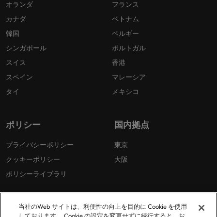
オランダ
フランス
カナダ
ベトナム
韓国
ベルギー
シンガポール
ポルトガル
スイス
香港
スペイン
マレーシア
タイ
メキシコ
ポリシー
国内拠点
プライバシーポリシー
東京
クッキーポリシー
大阪
ポリシーライブラリ
当社のWeb サイトは、利便性の向上を目的に Cookie を使用
しております。 Cookie の設定を変更せずに続行すると、お