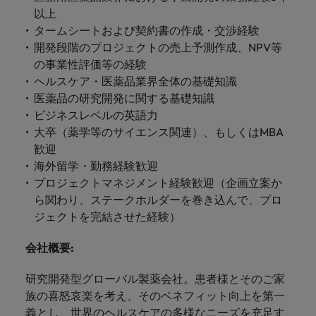
します。
ジェンス
ケティン
進プログラム
「体験」で差がつく時代の採用戦略
る
カナダ
ポルトガル
す。
よくあるご質問
み
き
以上
IT
グ、ITに
ロバー
シンガポール
ま
タームシートおよび契約書の作成・交渉経験
いたるま
人材育成
転職アドバイス
ト・ウォ
チリ
当社は
シンガポール
せ
IT
税務/監
エネルギ
開発段階のプロジェクトの売上予測作成、NPV等
で、多岐
ルターズ
英国大学院卒トップリーダーに学ぶ
ESG活動
採用アドバイス
韓国
税務/監査保証
ん
にわたる
査保証
ー
の事業性評価等の経験
は「企
を通して
中国
韓国
グローバルキャリア
採用・転職市場動向2026：サプラ
IT分野に
専門分野
か？
業」そし
ヘルスケア・医薬品業界全体の基礎知識
スペイン
世界中の
ついてご
イチェーン、物流、購買
税務/監査
エネルギ
を取り扱
て「働く
人々や環
フランス
医薬品の研究開発に関する基礎知識
スペイン
エネルギー
紹介しま
保証分野
ー分野に
転職アドバイス
っていま
人」のス
スイス
境に貢献
ビジネスレベルの英語力
す。
について
ついてご
女性管理職を取り巻く現状と求めら
す。
詳
トーリー
していま
採用アドバイス
ドイツ
スイス
大卒（薬学等のサイエンス関連）、もしくはMBA
ご紹介し
紹介しま
台湾
れる人物像とは？管理職になるメリ
を大切に
し
す。
デジタル
採用・転職市場動向2026：エネル
ます。
す。
歓迎
していま
ットも紹介
く
香港
英文履歴
台湾
ギー、インフラ
タイ
海外留学・勤務経験歓迎
す。
見
書メーカ
プロジェクトマネジメント経験歓迎（企画立案か
デジタル
リテー
化学
リテール/小売
インドネシア
タイ
る
オランダ
ー
ら関わり、ステークホルダーを巻き込んで、プロ
ル/小売
ロバート・ウォルターズで働く
よくある
デジタル
化学分野
ジェクトを完結させた経験）
フォーム
アイルランド
中東
オランダ
ご質問
分野につ
について
リテール/
化学
ロバート・ウォルターズ・ジャパンで
に簡単入
いてご紹
ご紹介し
小売分野
働きませんか？
力をする
マイアカ
イギリス
会社概要
:
イタリア
中東
介しま
ます。
について
だけで、
ウントに
す。
自動車
ご紹介し
アメリカ
詳しく見る
英文履歴
関するよ
研究開発型グローバル製薬会社。患者様とそのご家
インド
イギリス
ます。
書を作る
くある質
族の喜怒哀楽を考え、そのベネフィット向上を第一
ベトナム
ことがで
問をご覧
日本
アメリカ
秘書/ビジネスサポート
義とし、世界のヘルスケアの多様なニーズを充足す