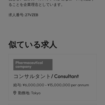
きます。
くださ
自動車
秘書/ビ
M&A ア
ることを企業理念としています。
い。
ジネスサ
ドバイザ
マレーシア
ベトナム
自動車分
M&A アドバイザリー & コンサルティング
ポート
リー & コ
求人番号: 27VZEB
野につい
ンサルテ
てご紹介
秘書/ビジ
ィング
します。
ネスサポ
ート分野
M&A アド
について
バイザリ
ご紹介し
似ている求人
ー & コン
ます。
サルティ
ング分野
について
ご紹介し
ます。
コンサルタント/ Consultant
給与
:
¥6,000,000 - ¥15,000,000 per annum
勤務地
:
Tokyo