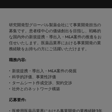
ーダーや採
パートナ
多様性、
人」のストーリーを大切にしています。
効果的な
相談
い紹介キ
で、さま
なたのス
内のグロ
届けしま
関してご
詳しく見る
で
お問い合わせ
ンプライ
ドイツ
ログラム
詳しく見
人事分野
用のエキス
金融分野
日本に帰国して働くなら
採用活動
ーシップ
平等性、
派遣・契
ャンペー
ざまな企
キルが活
ーバル企
す。
相談くだ
働
当社はグローバルでありながら、日本に根ざしたビ
アンス
あなたの
について
パートを招
について
詳しく見る
る
を行うた
約社員採
インクル
Eブック＆ホワイトペーパー
ン
ヘルスケア
業にご紹
きる場所
業からベ
さい。
香港
く
ジネスを展開しています。ぜひ採用に関してご相談
将来のキ
当社がパ
人材紹介
ご紹介し
いたポッド
ご紹介し
めのリソ
すべて見
用
法務/コン
ージョン
介しま
へと導き
ンチャー
ャリアを
ートナー
ください。
キャリア相談
ます。
キャストシ
ます。
ロバー
ースやア
プライア
る
国内拠点
インドネシア
ロ
研究開発型グローバル製薬会社にて事業開発担当の
す。共に
ます。
企業ま
プロに相
シップを
リーズ
当社のストーリー
ト・ウォ
多様性や
ドバイス
転職アドバイス
正社員採用
派遣・契約社員採用
ンス分野
人事
問い合わ
バ
募集です。患者様中心の価値創出を目指し、戦略的
国内拠点問い合わせ先
談しませ
結んでい
キャリア
で、さま
「Powering
ルターズ
平等性が
をご紹介
アイルランド
について
詳しく見
せ先
ー
お知り合い紹介キャンペーン
な国内外の新規提携・導出入・M&A案件の推進をお
んか？
る人々や
Potential」
の新たな
ざまな企
にお知り
大切にさ
します。
ご紹介し
エグゼクティブサーチ
ト・
る
投資家情報
組織につ
任せいたします。医薬品業界における事業開発の業
をお楽しみ
ポッドキャスト
イタリア
合いを紹
れ、すべ
金融
一章を開
業より高
ます。
国内拠点
いてご紹
ウ
ください。
務経験をお持ちの方にご活躍いただけます。
介して転
ての人が
きましょ
い信頼を
インターナショナル・
給与調査
介しま
インド
ォ
職をサポ
尊重され
キャリア・マネジメン
う。
獲得して
パートナーシップ
マーケテ
サプライ
営業
東京
す。
大阪
採用アドバイス
法務/コンプライアンス
ル
ートしま
る環境作
職務内容
:
ト
ウェビナ
給与調
います。
日本
ィング
チェー
せんか？
りのため
タ
求人を見
営業分野
当社の専門分野
ー
査
各種サー
ン/物流/
に当社は
海外拠点
ー
新規提携・導出入・M&A案件の発掘
アウトソーシング
について
多様性、平等性、インクルージョン
る
マーケテ
マレーシア
ウェビナー
マーケティング
ビスやリ
取り組ん
購買
業界の専門
あなたの
ズ・
ご紹介し
科学的評価、事業性評価
ィング分
給与調査
当社の専
ソースを
でいま
家が情報や
業界の採
英文履歴書メーカー
ます。
ジ
アフリカ
メキシコ
野につい
メキシコ
タームシート作成交渉、契約交渉
採用代行（RPO）
門分野
アウトソーシング
サプライ
す。
ぜひご覧
あなたの
最新のトレ
用・給与
企業と転職者ストーリー
給与調査
てご紹介
ャ
サプライチェーン/物流/購買
社外とのネットワーク構築
チェーン/
業界の採
ンドをシェ
動向を詳
くださ
ニュージーランド
経理/財務
オーストラリア
します。
ニュージーランド
パ
物流/購買
タレント・アドバイザリー
用・給与
アします。
しく解説
から金
転職アドバイス
い。
企業と転
ESG・社
ン
応募要件
:
分野につ
ESG・社会貢献への取り組み
動向を詳
フィリピン
します。
融、人
営業
ベルギー
フィリピン
MBAホルダーのキャリア形成につい
職者スト
会貢献へ
いてご紹
で
しく解説
採用アドバイス
詳しく見
マーケット・インテリ
事、マー
女性リーダーシップ推
て
介しま
ーリー
の取り組
医療用医薬品業界における事業開発の業務経験3年
働
ポルトガル