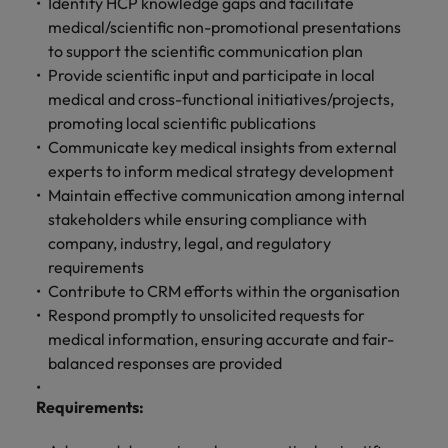
します。
Identify HCP knowledge gaps and facilitate
ジェンス
ケティン
進プログラム
「体験」で差がつく時代の採用戦略
る
カナダ
ポルトガル
す。
よくあるご質問
み
き
IT
グ、ITに
medical/scientific non-promotional presentations
ロバー
シンガポール
ま
いたるま
人材育成
転職アドバイス
ト・ウォ
to support the scientific communication plan
チリ
当社は
シンガポール
せ
IT
税務/監
エネルギ
で、多岐
ルターズ
英国大学院卒トップリーダーに学ぶ
ESG活動
Provide scientific input and participate in local
採用アドバイス
韓国
税務/監査保証
ん
にわたる
査保証
ー
は「企
を通して
中国
韓国
グローバルキャリア
medical and cross-functional initiatives/projects,
採用・転職市場動向2026：サプラ
IT分野に
専門分野
か？
業」そし
スペイン
世界中の
ついてご
promoting local scientific publications
イチェーン、物流、購買
税務/監査
エネルギ
を取り扱
て「働く
人々や環
フランス
スペイン
エネルギー
紹介しま
保証分野
ー分野に
Communicate key medical insights from external
転職アドバイス
っていま
人」のス
スイス
境に貢献
す。
について
ついてご
experts to inform medical strategy development
女性管理職を取り巻く現状と求めら
す。
詳
トーリー
していま
採用アドバイス
ドイツ
スイス
ご紹介し
紹介しま
台湾
Maintain effective communication among internal
れる人物像とは？管理職になるメリ
を大切に
し
す。
デジタル
採用・転職市場動向2026：エネル
ます。
す。
していま
stakeholders while ensuring compliance with
ットも紹介
く
香港
英文履歴
台湾
ギー、インフラ
タイ
す。
company, industry, legal, and regulatory
見
書メーカ
デジタル
リテー
化学
リテール/小売
requirements
インドネシア
タイ
る
オランダ
ー
ル/小売
ロバート・ウォルターズで働く
Contribute to CRM efforts within the organisation
よくある
デジタル
化学分野
フォーム
アイルランド
中東
オランダ
Respond promptly to unsolicited requests for
ご質問
分野につ
について
リテール/
化学
ロバート・ウォルターズ・ジャパンで
に簡単入
いてご紹
ご紹介し
medical information, ensuring accurate and fair-
小売分野
働きませんか？
力をする
マイアカ
イギリス
イタリア
中東
介しま
ます。
について
balanced responses are provided
だけで、
ウントに
す。
自動車
ご紹介し
アメリカ
詳しく見る
英文履歴
関するよ
インド
イギリス
ます。
Requirements
:
書を作る
くある質
ベトナム
ことがで
問をご覧
日本
アメリカ
秘書/ビジネスサポート