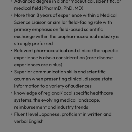
Advanced degree in a pharmaceutical, scientific, or
きます。
くださ
自動車
秘書/ビ
M&A ア
medical field (PharmD, PhD, MD)
い。
ジネスサ
ドバイザ
マレーシア
ベトナム
自動車分
More than 8 years of experience within a Medical
M&A アドバイザリー & コンサルティング
ポート
リー & コ
野につい
Science Liaison or similar field-facing role with
ンサルテ
てご紹介
秘書/ビジ
primary emphasis on field-based scientific
ィング
します。
ネスサポ
exchange within the biopharmaceutical industry is
ート分野
M&A アド
strongly preferred
について
バイザリ
Relevant pharmaceutical and clinical/therapeutic
ご紹介し
ー & コン
experience is also a consideration (rare disease
ます。
サルティ
experiences are a plus)
ング分野
Superior communication skills and scientific
について
ご紹介し
acumen when presenting clinical, disease state
ます。
information to a variety of audiences
knowledge of regional/local specific healthcare
systems, the evolving medical landscape,
reimbursement and industry trends
Fluent level Japanese; proficient in written and
verbal English