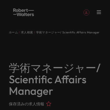
簡単登録
個人情報
ホーム
求人検索
学術マネージャー/ Scientific Affairs Manager
English
求人
転職希望
採用担当
お役立ち
会社概要
お問い合
経理/財
転職アド
人材紹介
Eブック＆
当社のス
国内拠点
アウトソ
海外拠点
日本に帰
投資家情
メーカー
転職ア
タレン
ヘルスケ
Japanese
キャリア相談
キャリア相談
キャリア相談
キャリア相談
キャリア相談
キャリア相談
採用担当者の方
採用担当者の方
採用担当者の方
採用担当者の方
採用担当者の方
採用担当者の方
者
者
コンテン
わせ
務
バイス
ホワイト
トーリー
ーシング
国して働
報
（電気/
ドバイ
ト・アド
ア
ログイン
マイ・アプリケーション
求人
各業界の
ロバー
正社員採
東京
アフリカ
ツ
ペーパー
くなら
電子/機
ス
バイザリ
各業界のスペシャリストがあなたの声に耳を傾け、
経理/財務
外資系・
当社の歴
ロバー
ヘルスケ
用
スペシャ
45以上の
当社は各
ト・ウォ
当社はグ
採用代行
ロ
械）
ー
フォローする
保存済みの求人情報とアラート
分野につ
日系グロ
史やミッ
大阪
オーストラリア
ト・ウォ
ア分野に
国内のグローバル企業からベンチャー企業まで、さ
最新の調査
あなたの
あなたの
（RPO）
リストが
業界に精
企業のニ
採用担当
ルターズ
ローバル
転職希望者
バ
いてご紹
ーバル企
エグゼク
ション・
ルター
ついてご
やレポー
海外経験
キャリア
まざまな企業にご紹介します。共にキャリアの新た
学術マネージャー/
メーカー
あなたの
通したプ
ーズに合
者や転職
は「企
でありな
45以上の業界に精通したプロが、正社員、派遣社
マーケッ
ー
ベルギー
介しま
業への
ティブサ
価値観を
ズ・グル
紹介しま
ト、知見を
アウトソ
を日本で
をサポー
（電気/電
な一章を開きましょう。
サインアウト
ト・イン
声に耳を
ロが、正
った迅速
希望者の
業」そし
がら、日
員、契約社員など雇用形態を問わず、あなたのスキ
ト・
す。
『転職ア
ーチ
ご紹介し
ープの最
す。
採用担当者
ご紹介しま
ーシング
活かして
トしま
子/機械）
Scientific Affairs
テリジェ
カナダ
傾け、国
社員、派
かつ効率
方に向け
て「働く
本に根ざ
ルが活きる場所へと導きます。
ウ
ドバイ
ます。
新の投資
す。
みません
す。
当社は各企業のニーズに合った迅速かつ効率的な採
求人を見る
分野につ
ンス
インター
内のグロ
遣社員、
的な採用
た最新情
人」のス
したビジ
ス』を掲
家情報を
ォ
か？
いてご紹
用ソリューションを提供しており、国内のグローバ
チリ
お役立ちコンテンツ
Manager
詳しく見る
ナショナ
載してお
ご覧いた
ーバル企
契約社員
ソリュー
報や市場
トーリー
ネスを展
ル
介しま
人材育成
ル企業からベンチャー企業まで、さまざまな企業よ
ポッドキ
採用ア
採用担当者や転職希望者の方に向けた最新情報や市
ル・キャ
ります。
だけま
業からベ
など雇用
ションを
トレン
を大切に
開してい
経理/財務
す。
タ
中国
り高い信頼を獲得しています。各種サービスやリソ
ャスト
ドバイ
リア・マ
場トレンド、アイデアをお届けします。
す。
会社概要
女性リー
ンチャー
形態を問
提供して
ド、アイ
していま
ます。ぜ
ー
転職アドバイス
ースをぜひご覧ください。
ネジメン
ス
保存済みの求人情報
フランス
ダーシッ
ロバート・ウォルターズは「企業」そして「働く
ビジネスリ
キャリア
お知り合
企業ま
わず、あ
おり、国
デアをお
す。
ひ採用に
ズ
人事
金融
法務/コ
すべて見る
ト
メーカー（電気/電子/機械）
プ推進プ