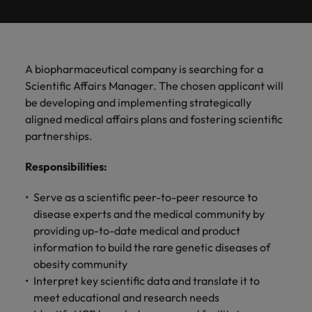
ーダーや採
パートナ
多様性、
人」のストーリーを大切にしています。
効果的な
相談
い紹介キ
で、さま
なたのス
内のグロ
届けしま
関してご
詳しく見る
で
お問い合わせ
ンプライ
ドイツ
ログラム
詳しく見
人事分野
用のエキス
金融分野
日本に帰国して働くなら
採用活動
ーシップ
平等性、
派遣・契
ャンペー
ざまな企
キルが活
ーバル企
す。
相談くだ
働
当社はグローバルでありながら、日本に根ざしたビ
アンス
あなたの
について
パートを招
について
詳しく見る
る
を行うた
約社員採
インクル
Eブック＆ホワイトペーパー
ン
ヘルスケア
業にご紹
きる場所
業からベ
さい。
香港
く
ジネスを展開しています。ぜひ採用に関してご相談
将来のキ
当社がパ
人材紹介
ご紹介し
いたポッド
ご紹介し
めのリソ
すべて見
用
法務/コン
ージョン
介しま
へと導き
ンチャー
ャリアを
ートナー
ください。
キャリア相談
ます。
キャストシ
ます。
ロバー
ースやア
プライア
る
国内拠点
インドネシア
ロ
A biopharmaceutical company is searching for a
す。共に
ます。
企業ま
プロに相
シップを
リーズ
当社のストーリー
ト・ウォ
多様性や
ドバイス
転職アドバイス
正社員採用
派遣・契約社員採用
ンス分野
人事
問い合わ
バ
Scientific Affairs Manager. The chosen applicant will
国内拠点問い合わせ先
談しませ
結んでい
キャリア
で、さま
「Powering
ルターズ
平等性が
をご紹介
アイルランド
について
詳しく見
せ先
ー
お知り合い紹介キャンペーン
be developing and implementing strategically
んか？
る人々や
Potential」
の新たな
ざまな企
にお知り
大切にさ
します。
ご紹介し
エグゼクティブサーチ
ト・
る
投資家情報
組織につ
aligned medical affairs plans and fostering scientific
をお楽しみ
ポッドキャスト
イタリア
合いを紹
れ、すべ
金融
一章を開
業より高
ます。
国内拠点
いてご紹
ウ
ください。
partnerships.
介して転
ての人が
きましょ
い信頼を
インターナショナル・
給与調査
介しま
インド
ォ
職をサポ
尊重され
キャリア・マネジメン
う。
獲得して
パートナーシップ
マーケテ
サプライ
営業
東京
す。
大阪
採用アドバイス
法務/コンプライアンス
ル
ートしま
る環境作
Responsibilities
:
ト
ウェビナ
給与調
います。
日本
ィング
チェー
せんか？
りのため
タ
求人を見
営業分野
当社の専門分野
ー
査
各種サー
ン/物流/
に当社は
海外拠点
ー
Serve as a scientific peer-to-peer resource to
アウトソーシング
について
多様性、平等性、インクルージョン
る
マーケテ
マレーシア
ウェビナー
マーケティング
ビスやリ
取り組ん
購買
業界の専門
あなたの
ズ・
ご紹介し
disease experts and the medical community by
ィング分
給与調査
当社の専
ソースを
でいま
家が情報や
業界の採
英文履歴書メーカー
ます。
ジ
アフリカ
メキシコ
野につい
メキシコ
providing up-to-date medical and product
採用代行（RPO）
門分野
アウトソーシング
サプライ
す。
ぜひご覧
あなたの
最新のトレ
用・給与
企業と転職者ストーリー
給与調査
てご紹介
ャ
サプライチェーン/物流/購買
information to build the rare genetic diseases of
チェーン/
業界の採
ンドをシェ
動向を詳
くださ
ニュージーランド
経理/財務
オーストラリア
します。
ニュージーランド
パ
物流/購買
obesity community
タレント・アドバイザリー
用・給与
アします。
しく解説
から金
転職アドバイス
い。
企業と転
ESG・社
ン
分野につ
Interpret key scientific data and translate it to
ESG・社会貢献への取り組み
動向を詳
フィリピン
します。
融、人
営業
ベルギー
フィリピン
MBAホルダーのキャリア形成につい
職者スト
会貢献へ
いてご紹
で
meet educational and research needs
しく解説
採用アドバイス
詳しく見
マーケット・インテリ
事、マー
女性リーダーシップ推
て
介しま
ーリー
の取り組
働
ポルトガル