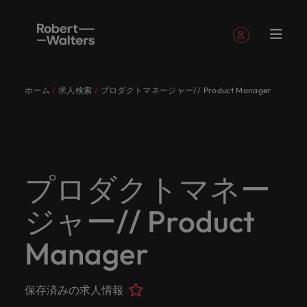
簡単登録
個人情報
ホーム
求人検索
プロダクトマネージャー// Product Manager
English
求人
転職希望
採用担当
お役立ち
会社概要
お問い合
経理/財
転職アド
人材紹介
Eブック＆
当社のス
国内拠点
アウトソ
海外拠点
日本に帰
投資家情
メーカー
転職ア
タレン
ヘルスケ
Japanese
キャリア相談
キャリア相談
キャリア相談
キャリア相談
キャリア相談
キャリア相談
採用担当者の方
採用担当者の方
採用担当者の方
採用担当者の方
採用担当者の方
採用担当者の方
者
者
コンテン
わせ
務
バイス
ホワイト
トーリー
ーシング
国して働
報
（電気/
ドバイ
ト・アド
ア
ログイン
マイ・アプリケーション
求人
各業界の
ロバー
正社員採
東京
アフリカ
ツ
ペーパー
くなら
電子/機
ス
バイザリ
各業界のスペシャリストがあなたの声に耳を傾け、
経理/財務
外資系・
当社の歴
ロバー
ヘルスケ
用
スペシャ
45以上の
当社は各
ト・ウォ
当社はグ
採用代行
ロ
械）
ー
フォローする
保存済みの求人情報とアラート
分野につ
日系グロ
史やミッ
大阪
オーストラリア
ト・ウォ
ア分野に
国内のグローバル企業からベンチャー企業まで、さ
最新の調査
あなたの
あなたの
（RPO）
リストが
業界に精
企業のニ
採用担当
ルターズ
ローバル
転職希望者
バ
いてご紹
ーバル企
エグゼク
ション・
ルター
ついてご
やレポー
海外経験
キャリア
まざまな企業にご紹介します。共にキャリアの新た
プロダクトマネー
メーカー
あなたの
通したプ
ーズに合
者や転職
は「企
でありな
45以上の業界に精通したプロが、正社員、派遣社
マーケッ
ー
ベルギー
介しま
業への
ティブサ
価値観を
ズ・グル
紹介しま
ト、知見を
アウトソ
を日本で
をサポー
（電気/電
な一章を開きましょう。
サインアウト
ト・イン
声に耳を
ロが、正
った迅速
希望者の
業」そし
がら、日
員、契約社員など雇用形態を問わず、あなたのスキ
ト・
す。
『転職ア
ーチ
ご紹介し
ープの最
す。
採用担当者
ご紹介しま
ーシング
活かして
トしま
子/機械）
ジャー// Product
テリジェ
カナダ
傾け、国
社員、派
かつ効率
方に向け
て「働く
本に根ざ
ルが活きる場所へと導きます。
ウ
ドバイ
ます。
新の投資
す。
みません
す。
当社は各企業のニーズに合った迅速かつ効率的な採
求人を見る
分野につ
ンス
インター
内のグロ
遣社員、
的な採用
た最新情
人」のス
したビジ
ス』を掲
家情報を
ォ
か？
いてご紹
用ソリューションを提供しており、国内のグローバ
チリ
お役立ちコンテンツ
Manager
詳しく見る
ナショナ
載してお
ご覧いた
ーバル企
契約社員
ソリュー
報や市場
トーリー
ネスを展
ル
介しま
人材育成
ル企業からベンチャー企業まで、さまざまな企業よ
ポッドキ
採用ア
採用担当者や転職希望者の方に向けた最新情報や市
ル・キャ
ります。
だけま
業からベ
など雇用
ションを
トレン
を大切に
開してい
経理/財務
す。
タ
中国
り高い信頼を獲得しています。各種サービスやリソ
ャスト
ドバイ
リア・マ
場トレンド、アイデアをお届けします。
す。
会社概要
女性リー
ンチャー
形態を問
提供して
ド、アイ
していま
ます。ぜ
ー
転職アドバイス
ースをぜひご覧ください。
ネジメン
ス
保存済みの求人情報
フランス
ダーシッ
ロバート・ウォルターズは「企業」そして「働く
ビジネスリ
キャリア
お知り合
企業ま
わず、あ
おり、国
デアをお
す。
ひ採用に
ズ
人事
金融
法務/コ
すべて見る
ト
メーカー（電気/電子/機械）
プ推進プ