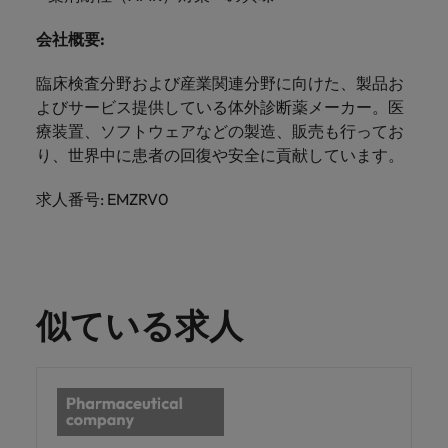
きます。
くださ
自動車
秘書/ビ
M&A ア
い。
ジネスサ
ドバイザ
マレーシア
ベトナム
会社概要
:
自動車分
M&A アドバイザリー & コンサルティング
ポート
リー & コ
野につい
ンサルテ
臨床検査分野および産業関連分野に向けた、製品お
てご紹介
秘書/ビジ
ィング
します。
よびサービス提供している体外診断薬メーカー。医
ネスサポ
療装置、ソフトウェアなどの製造、販売も行ってお
ート分野
M&A アド
について
り、世界中に患者の回復や安全に貢献しています。
バイザリ
ご紹介し
ー & コン
ます。
求人番号: EMZRV0
サルティ
ング分野
について
ご紹介し
ます。
似ている求人