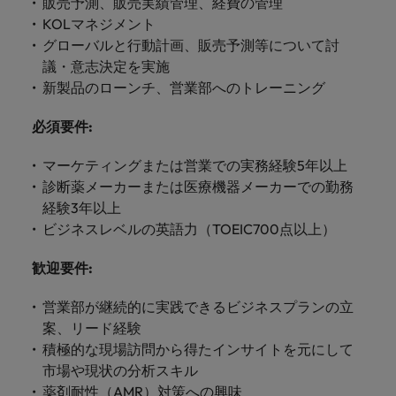
します。
販売予測、販売実績管理、経費の管理
ジェンス
ケティン
進プログラム
る
カナダ
ポルトガル
す。
よくあるご質問
イチェーン、物流、購買
み
き
IT
グ、ITに
KOLマネジメント
ロバー
シンガポール
ま
いたるま
人材育成
転職アドバイス
ト・ウォ
グローバルと行動計画、販売予測等について討
チリ
当社は
シンガポール
せ
IT
税務/監
エネルギ
で、多岐
ルターズ
英国大学院卒トップリーダーに学ぶ
ESG活動
議・意志決定を実施
採用アドバイス
韓国
税務/監査保証
ん
にわたる
査保証
ー
は「企
を通して
中国
韓国
グローバルキャリア
新製品のローンチ、営業部へのトレーニング
採用・転職市場動向2026：エネル
IT分野に
専門分野
か？
業」そし
スペイン
世界中の
ついてご
ギー、インフラ
税務/監査
エネルギ
を取り扱
て「働く
人々や環
フランス
スペイン
エネルギー
必須要件
:
紹介しま
保証分野
ー分野に
転職アドバイス
っていま
人」のス
スイス
境に貢献
す。
について
ついてご
女性管理職を取り巻く現状と求めら
す。
詳
トーリー
していま
ドイツ
スイス
マーケティングまたは営業での実務経験5年以上
ご紹介し
紹介しま
採用アドバイス
台湾
れる人物像とは？管理職になるメリ
を大切に
し
す。
デジタル
ます。
す。
診断薬メーカーまたは医療機器メーカーでの勤務
採用・転職市場動向2026：化学
していま
ットも紹介
く
香港
英文履歴
台湾
タイ
経験3年以上
す。
見
書メーカ
ビジネスレベルの英語力（TOEIC700点以上）
デジタル
リテー
化学
リテール/小売
インドネシア
タイ
る
オランダ
ー
ル/小売
ロバート・ウォルターズで働く
よくある
デジタル
化学分野
歓迎要件
:
フォーム
アイルランド
中東
オランダ
ご質問
分野につ
について
リテール/
化学
ロバート・ウォルターズ・ジャパンで
に簡単入
いてご紹
ご紹介し
小売分野
営業部が継続的に実践できるビジネスプランの立
働きませんか？
力をする
マイアカ
イギリス
イタリア
中東
介しま
ます。
について
案、リード経験
だけで、
ウントに
す。
自動車
ご紹介し
アメリカ
詳しく見る
英文履歴
関するよ
積極的な現場訪問から得たインサイトを元にして
インド
イギリス
ます。
書を作る
くある質
市場や現状の分析スキル
ベトナム
ことがで
問をご覧
日本
アメリカ
秘書/ビジネスサポート
薬剤耐性（AMR）対策への興味