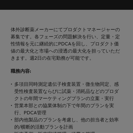
ーダーや採
パートナ
多様性、
人」のストーリーを大切にしています。
効果的な
相談
い紹介キ
で、さま
なたのス
内のグロ
届けしま
関してご
詳しく見る
で
お問い合わせ
ンプライ
ドイツ
ログラム
詳しく見
人事分野
用のエキス
金融分野
日本に帰国して働くなら
採用活動
ーシップ
平等性、
派遣・契
ャンペー
ざまな企
キルが活
ーバル企
す。
相談くだ
働
当社はグローバルでありながら、日本に根ざしたビ
アンス
あなたの
について
パートを招
について
詳しく見る
る
を行うた
約社員採
インクル
Eブック＆ホワイトペーパー
ン
ヘルスケア
業にご紹
きる場所
業からベ
さい。
香港
く
ジネスを展開しています。ぜひ採用に関してご相談
将来のキ
当社がパ
人材紹介
ご紹介し
いたポッド
ご紹介し
めのリソ
すべて見
用
法務/コン
ージョン
介しま
へと導き
ンチャー
ャリアを
ートナー
ください。
キャリア相談
ます。
キャストシ
ます。
ロバー
ースやア
プライア
る
国内拠点
インドネシア
ロ
体外診断薬メーカーにてプロダクトマネージャーの
す。共に
ます。
企業ま
プロに相
シップを
リーズ
当社のストーリー
ト・ウォ
多様性や
ドバイス
転職アドバイス
正社員採用
派遣・契約社員採用
ンス分野
人事
問い合わ
バ
募集です。各フェーズの問題解決を行い、定量・定
国内拠点問い合わせ先
談しませ
結んでい
キャリア
で、さま
「Powering
ルターズ
平等性が
をご紹介
アイルランド
について
詳しく見
せ先
ー
お知り合い紹介キャンペーン
性情報を元に継続的にPDCAを回し、プロダクト価
んか？
る人々や
Potential」
の新たな
ざまな企
にお知り
大切にさ
します。
ご紹介し
エグゼクティブサーチ
ト・
る
投資家情報
組織につ
値の最大化と市場への浸透の最大化を担っていただ
をお楽しみ
ポッドキャスト
イタリア
合いを紹
れ、すべ
金融
一章を開
業より高
ます。
国内拠点
いてご紹
ウ
ください。
きます。週2日の在宅勤務が可能です。
介して転
ての人が
きましょ
い信頼を
インターナショナル・
給与調査
介しま
インド
ォ
職をサポ
尊重され
キャリア・マネジメン
う。
獲得して
パートナーシップ
マーケテ
サプライ
営業
東京
す。
大阪
採用アドバイス
法務/コンプライアンス
ル
ートしま
る環境作
職務内容
:
ト
ウェビナ
給与調
います。
日本
ィング
チェー
せんか？
りのため
タ
求人を見
営業分野
当社の専門分野
ー
査
各種サー
ン/物流/
に当社は
海外拠点
ー
多項目同時測定遺伝子検査装置・微生物同定、感
アウトソーシング
について
多様性、平等性、インクルージョン
る
マーケテ
マレーシア
ウェビナー
マーケティング
ビスやリ
取り組ん
購買
業界の専門
あなたの
ズ・
ご紹介し
受性検査装置ならびに試薬・消耗品などのプロダ
ィング分
給与調査
当社の専
ソースを
でいま
家が情報や
業界の採
英文履歴書メーカー
ます。
ジ
アフリカ
メキシコ
野につい
メキシコ
クトの年間マーケティングプランの立案・実行
採用代行（RPO）
門分野
アウトソーシング
サプライ
す。
ぜひご覧
あなたの
最新のトレ
用・給与
企業と転職者ストーリー
給与調査
てご紹介
ャ
サプライチェーン/物流/購買
営業本部との協業体制の下で年間のプランを実
チェーン/
業界の採
ンドをシェ
動向を詳
くださ
ニュージーランド
経理/財務
オーストラリア
します。
ニュージーランド
パ
物流/購買
行、PDCA管理
タレント・アドバイザリー
用・給与
アします。
しく解説
から金
転職アドバイス
い。
企業と転
ESG・社
ン
分野につ
部内他製品のプランを考慮し、他の担当者と効率
ESG・社会貢献への取り組み
動向を詳
フィリピン
します。
融、人
営業
ベルギー
フィリピン
MBAホルダーのキャリア形成につい
採用アドバイス
職者スト
会貢献へ
いてご紹
で
的/横断的活動プランを計画
しく解説
詳しく見
マーケット・インテリ
事、マー
女性リーダーシップ推
て
介しま
採用・転職市場動向2026：サプラ
ーリー
の取り組
働
ポルトガル