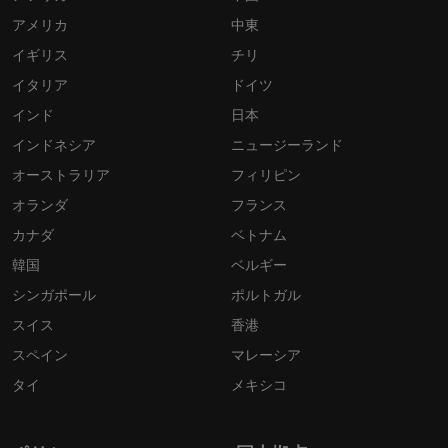
アメリカ
中東
イギリス
チリ
イタリア
ドイツ
インド
日本
インドネシア
ニュージーランド
オーストラリア
フィリピン
オランダ
フランス
カナダ
ベトナム
韓国
ベルギー
シンガポール
ポルトガル
スイス
香港
スペイン
マレーシア
タイ
メキシコ