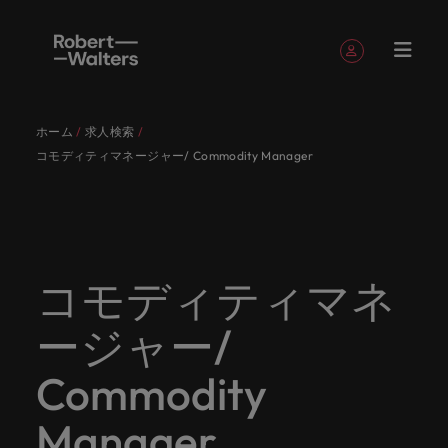
簡単登録
個人情報
ホーム
求人検索
English
求人
転職希望
採用担当
お役立ち
会社概要
お問い合
経理/財
転職アド
人材紹介
Eブック＆
当社のス
国内拠点
アウトソ
海外拠点
日本に帰
投資家情
メーカー
転職ア
タレン
ヘルスケ
コモディティマネージャー/ Commodity Manager
Japanese
キャリア相談
キャリア相談
キャリア相談
キャリア相談
キャリア相談
キャリア相談
採用担当者の方
採用担当者の方
採用担当者の方
採用担当者の方
採用担当者の方
採用担当者の方
者
者
コンテン
わせ
務
バイス
ホワイト
トーリー
ーシング
国して働
報
（電気/
ドバイ
ト・アド
ア
ログイン
マイ・アプリケーション
求人
各業界の
ロバー
正社員採
東京
アフリカ
ツ
ペーパー
くなら
電子/機
ス
バイザリ
各業界のスペシャリストがあなたの声に耳を傾け、
経理/財務
外資系・
当社の歴
ロバー
ヘルスケ
用
スペシャ
45以上の
当社は各
ト・ウォ
当社はグ
採用代行
ロ
械）
ー
フォローする
保存済みの求人情報とアラート
分野につ
日系グロ
史やミッ
大阪
オーストラリア
ト・ウォ
ア分野に
国内のグローバル企業からベンチャー企業まで、さ
最新の調査
あなたの
あなたの
（RPO）
リストが
業界に精
企業のニ
採用担当
ルターズ
ローバル
転職希望者
バ
いてご紹
ーバル企
エグゼク
ション・
ルター
ついてご
やレポー
海外経験
キャリア
まざまな企業にご紹介します。共にキャリアの新た
メーカー
あなたの
通したプ
ーズに合
者や転職
は「企
でありな
45以上の業界に精通したプロが、正社員、派遣社
マーケッ
ー
ベルギー
介しま
業への
ティブサ
価値観を
ズ・グル
紹介しま
ト、知見を
アウトソ
を日本で
をサポー
（電気/電
な一章を開きましょう。
コモディティマネ
サインアウト
ト・イン
声に耳を
ロが、正
った迅速
希望者の
業」そし
がら、日
員、契約社員など雇用形態を問わず、あなたのスキ
ト・
す。
『転職ア
ーチ
ご紹介し
ープの最
す。
採用担当者
ご紹介しま
ーシング
活かして
トしま
子/機械）
テリジェ
カナダ
傾け、国
社員、派
かつ効率
方に向け
て「働く
本に根ざ
ルが活きる場所へと導きます。
ウ
ドバイ
ます。
新の投資
す。
みません
す。
当社は各企業のニーズに合った迅速かつ効率的な採
求人を見る
分野につ
ンス
ージャー/
インター
内のグロ
遣社員、
的な採用
た最新情
人」のス
したビジ
ス』を掲
家情報を
ォ
か？
いてご紹
用ソリューションを提供しており、国内のグローバ
チリ
お役立ちコンテンツ
詳しく見る
ナショナ
載してお
ご覧いた
ーバル企
契約社員
ソリュー
報や市場
トーリー
ネスを展
ル
介しま
人材育成
ル企業からベンチャー企業まで、さまざまな企業よ
ポッドキ
採用ア
採用担当者や転職希望者の方に向けた最新情報や市
Commodity
ル・キャ
ります。
だけま
業からベ
など雇用
ションを
トレン
を大切に
開してい
経理/財務
す。
タ
中国
り高い信頼を獲得しています。各種サービスやリソ
ャスト
ドバイ
リア・マ
場トレンド、アイデアをお届けします。
す。
会社概要
女性リー
ンチャー
形態を問
提供して
ド、アイ
していま
ます。ぜ
ー
転職アドバイス
ースをぜひご覧ください。
ネジメン
ス
Manager
フランス
ダーシッ
ロバート・ウォルターズは「企業」そして「働く
ビジネスリ
キャリア
お知り合
企業ま
わず、あ
おり、国
デアをお
す。
ひ採用に
ズ
人事
金融
法務/コ
すべて見る
ト
メーカー（電気/電子/機械）
プ推進プ