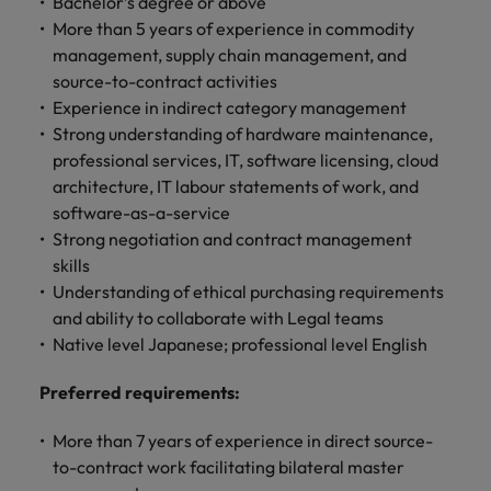
Bachelor’s degree or above
きます。
くださ
自動車
秘書/ビ
M&A ア
More than 5 years of experience in commodity
い。
ジネスサ
ドバイザ
マレーシア
ベトナム
自動車分
management, supply chain management, and
M&A アドバイザリー & コンサルティング
ポート
リー & コ
野につい
source-to-contract activities
ンサルテ
てご紹介
秘書/ビジ
Experience in indirect category management
ィング
します。
ネスサポ
Strong understanding of hardware maintenance,
ート分野
M&A アド
professional services, IT, software licensing, cloud
について
バイザリ
architecture, IT labour statements of work, and
ご紹介し
ー & コン
software-as-a-service
ます。
サルティ
Strong negotiation and contract management
ング分野
skills
について
ご紹介し
Understanding of ethical purchasing requirements
ます。
and ability to collaborate with Legal teams
Native level Japanese; professional level English
Preferred requirements:
More than 7 years of experience in direct source-
to-contract work facilitating bilateral master