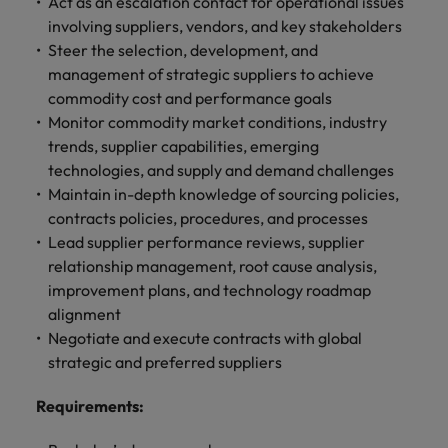
Act as an escalation contact for operational issues
します。
ジェンス
ケティン
進プログラム
「体験」で差がつく時代の採用戦略
る
カナダ
ポルトガル
す。
よくあるご質問
み
き
IT
involving suppliers, vendors, and key stakeholders
グ、ITに
ロバー
シンガポール
ま
いたるま
人材育成
転職アドバイス
Steer the selection, development, and
ト・ウォ
チリ
当社は
シンガポール
せ
IT
税務/監
エネルギ
で、多岐
ルターズ
英国大学院卒トップリーダーに学ぶ
management of strategic suppliers to achieve
ESG活動
採用アドバイス
韓国
税務/監査保証
ん
にわたる
査保証
ー
は「企
を通して
中国
韓国
グローバルキャリア
commodity cost and performance goals
採用・転職市場動向2026：サプラ
IT分野に
専門分野
か？
業」そし
スペイン
世界中の
Monitor commodity market conditions, industry
ついてご
イチェーン、物流、購買
税務/監査
エネルギ
を取り扱
て「働く
人々や環
フランス
スペイン
エネルギー
紹介しま
trends, supplier capabilities, emerging
保証分野
ー分野に
転職アドバイス
っていま
人」のス
スイス
境に貢献
す。
について
ついてご
technologies, and supply and demand challenges
女性管理職を取り巻く現状と求めら
す。
詳
トーリー
していま
採用アドバイス
ドイツ
スイス
ご紹介し
紹介しま
Maintain in-depth knowledge of sourcing policies,
台湾
れる人物像とは？管理職になるメリ
を大切に
し
す。
デジタル
採用・転職市場動向2026：エネル
ます。
す。
contracts policies, procedures, and processes
していま
ットも紹介
く
香港
英文履歴
台湾
ギー、インフラ
タイ
す。
Lead supplier performance reviews, supplier
見
書メーカ
デジタル
リテー
化学
リテール/小売
relationship management, root cause analysis,
インドネシア
タイ
る
オランダ
ー
ル/小売
ロバート・ウォルターズで働く
improvement plans, and technology roadmap
よくある
デジタル
化学分野
フォーム
アイルランド
中東
オランダ
alignment
ご質問
分野につ
について
リテール/
化学
ロバート・ウォルターズ・ジャパンで
に簡単入
Negotiate and execute contracts with global
いてご紹
ご紹介し
小売分野
働きませんか？
力をする
マイアカ
イギリス
イタリア
中東
介しま
ます。
strategic and preferred suppliers
について
だけで、
ウントに
す。
自動車
ご紹介し
アメリカ
詳しく見る
英文履歴
関するよ
インド
イギリス
ます。
Requirements
:
書を作る
くある質
ベトナム
ことがで
問をご覧
日本
アメリカ
秘書/ビジネスサポート