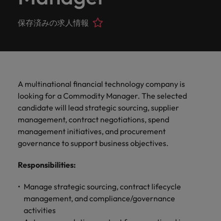
ーダーや採
パートナ
多様性、
人」のストーリーを大切にしています。
効果的な
相談
い紹介キ
で、さま
なたのス
内のグロ
届けしま
関してご
詳しく見る
で
お問い合わせ
ンプライ
ドイツ
ログラム
詳しく見
人事分野
用のエキス
金融分野
日本に帰国して働くなら
採用活動
ーシップ
平等性、
派遣・契
ャンペー
ざまな企
キルが活
ーバル企
す。
相談くだ
働
当社はグローバルでありながら、日本に根ざしたビ
アンス
あなたの
について
パートを招
について
詳しく見る
保存済みの求人情報
る
を行うた
約社員採
インクル
Eブック＆ホワイトペーパー
ン
ヘルスケア
業にご紹
きる場所
業からベ
さい。
香港
く
ジネスを展開しています。ぜひ採用に関してご相談
将来のキ
当社がパ
人材紹介
ご紹介し
いたポッド
ご紹介し
めのリソ
すべて見
用
法務/コン
ージョン
介しま
へと導き
ンチャー
ャリアを
ートナー
ください。
キャリア相談
ます。
キャストシ
ます。
ロバー
ースやア
プライア
る
国内拠点
インドネシア
ロ
す。共に
ます。
企業ま
プロに相
シップを
リーズ
当社のストーリー
ト・ウォ
多様性や
ドバイス
転職アドバイス
正社員採用
派遣・契約社員採用
ンス分野
人事
問い合わ
バ
国内拠点問い合わせ先
談しませ
結んでい
キャリア
で、さま
「Powering
ルターズ
平等性が
をご紹介
アイルランド
について
詳しく見
せ先
ー
お知り合い紹介キャンペーン
んか？
る人々や
Potential」
の新たな
ざまな企
にお知り
大切にさ
します。
ご紹介し
エグゼクティブサーチ
ト・
る
投資家情報
組織につ
A multinational financial technology company is
をお楽しみ
ポッドキャスト
イタリア
合いを紹
れ、すべ
金融
一章を開
業より高
ます。
国内拠点
いてご紹
ウ
ください。
looking for a Commodity Manager. The selected
介して転
ての人が
きましょ
い信頼を
インターナショナル・
給与調査
介しま
インド
ォ
職をサポ
尊重され
candidate will lead strategic sourcing, supplier
キャリア・マネジメン
う。
獲得して
パートナーシップ
マーケテ
サプライ
営業
東京
す。
大阪
採用アドバイス
法務/コンプライアンス
ル
ートしま
る環境作
ト
management, contract negotiations, spend
ウェビナ
給与調
います。
日本
ィング
チェー
せんか？
りのため
タ
求人を見
営業分野
当社の専門分野
management initiatives, and procurement
ー
査
各種サー
ン/物流/
に当社は
海外拠点
ー
アウトソーシング
について
多様性、平等性、インクルージョン
る
マーケテ
governance to support business objectives.
マレーシア
ウェビナー
マーケティング
ビスやリ
取り組ん
購買
業界の専門
あなたの
ズ・
ご紹介し
ィング分
給与調査
当社の専
ソースを
でいま
家が情報や
業界の採
英文履歴書メーカー
ます。
ジ
アフリカ
メキシコ
野につい
メキシコ
採用代行（RPO）
Responsibilities
:
門分野
アウトソーシング
サプライ
す。
ぜひご覧
あなたの
最新のトレ
用・給与
企業と転職者ストーリー
給与調査
てご紹介
ャ
サプライチェーン/物流/購買
チェーン/
業界の採
ンドをシェ
動向を詳
くださ
ニュージーランド
経理/財務
オーストラリア
します。
ニュージーランド
パ
Manage strategic sourcing, contract lifecycle
物流/購買
タレント・アドバイザリー
用・給与
アします。
しく解説
から金
転職アドバイス
い。
企業と転
ESG・社
ン
分野につ
management, and compliance/governance
ESG・社会貢献への取り組み
動向を詳
フィリピン
します。
融、人
営業
ベルギー
フィリピン
MBAホルダーのキャリア形成につい
職者スト
会貢献へ
いてご紹
で
activities
しく解説
採用アドバイス
詳しく見
マーケット・インテリ
事、マー
女性リーダーシップ推
て
介しま
ーリー
の取り組
働
ポルトガル