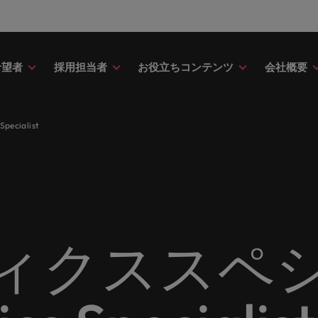
希望者
採用担当者
お役立ちコンテンツ
会社概要
財務
ドバイス
介
ク＆ホワイトペーパー
ストーリー
点
アウトソーシング
海外拠点
日本に帰国して働くなら
転職アドバイス
投資家情報
メーカー（電気/電子/機械）
cialist
財務分野についてご紹介します。
・日系グローバル企業への『転職
調査やレポート、知見をご紹介し
歴史やミッション・価値観をご紹
あなたの海外経験を日本で活か
あなたのキャリアをサポートし
ロバート・ウォルターズ・グル
メーカー（電気/電子/機械）分
採用
採用代行（RPO）
アフリカ
ア
イス』を掲載しております。
す。
せんか？
新の投資家情報をご覧いただけ
てご紹介します。
のグローバル企業からベンチャー企業まで、さまざまな企業に
クティブサーチ
アウトソーシング
オーストラリア
イ
ア相談
キャスト
ナーシップ
お知り合い紹介キャンペー
採用アドバイス
多様性、平等性、インクル
金融
約社員など雇用形態を問わず、あなたのスキルが活きる場所へ
ーナショナル・キャリア・マネジ
ベルギー
イ
野についてご紹介します。
の将来のキャリアをプロに相談し
スリーダーや採用のエキスパート
パートナーシップを結んでいる
ロバート・ウォルターズにお知
効果的な採用活動を行うための
多様性や平等性が大切にされ、
金融分野についてご紹介します
カナダ
日
か？
たポッドキャストシリーズ
組織についてご紹介します。
紹介して転職をサポートしませ
やアドバイスをご紹介します。
人が尊重される環境作りのため
リューションを提供しており、国内のグローバル企業からベン
契約社員採用
ィクススペ
ring Potential」をお楽しみくだ
取り組んでいます。
チリ
マ
ティング
査
当社の専門分野
サプライチェーン/物流/購買
レンド、アイデアをお届けします。
転職者ストーリー
ESG・社会貢献への取り組
中国
メ
ティング分野についてご紹介しま
の業界の採用・給与動向を詳しく
経理/財務から金融、人事、マー
サプライチェーン/物流/購買分
ナー
給与調査
ます。
ト・ウォルターズは「企業」そし
グ、ITにいたるまで、多岐にわ
当社はESG活動を通して世界中
てご紹介します。
ストーリーを大切にしています。
フランス
ニ
専門家が情報や最新のトレンドを
く人」のストーリーを大切にして
分野を取り扱っています。
あなたの業界の採用・給与動向
環境に貢献しています。