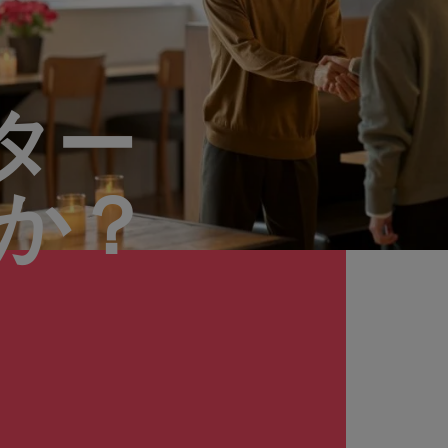
ター
んか？