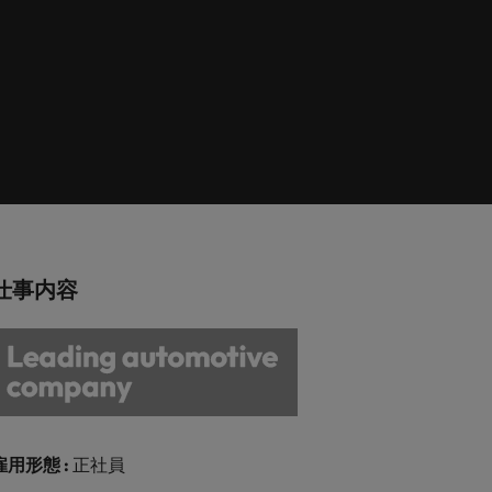
巻く現状と求めら
向2026：化学
ィリピン
イギリス
エネルギー
リア・マネジメント
れる人物像とは？
ルトガル
アメリカ
介しま
エネルギー分野についてご紹介します。
管理職になるメリ
ットも紹介
ンガポール
ベトナム
化学
介しま
化学分野についてご紹介します。
M&A アドバイザリー & コンサルテ
仕事内容
ィング
いてご紹
ログラム
M&A アドバイザリー & コンサルティング
分野についてご紹介します。
雇用形態 :
正社員