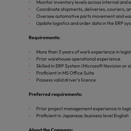
チリ
Monitor inventory levels across internal and
採用・転職市場動向2026：
Coordinate shipments, deliveries, couriers, 
税務/監査保証
中国
Oversee automotive parts movement and ware
Update logistics and order data in the ERP sy
フランス
エネルギー
Requirements
:
転職アドバイス
ドイツ
英国大学院卒トップリーダーに
デジタル
香港
More than 3 years of work experience in logis
採用アドバイス
Prior warehouse operational experience
採用・転職市場動向2026：エ
リテール/小売
インドネシア
Skilled in ERP System (Microsoft Navision or s
ロバート・ウォルターズで働く
Proficient in MS Office Suite
アイルランド
Possess valid driver’s licence
化学
ロバート・ウォルターズ・ジャパンで
イタリア
働きませんか？
転職アドバイス
Preferred requirements:
自動車
女性管理職を取り巻く現状と求
インド
詳しく見る
採用アドバイス
Prior project management experience in logis
採用・転職市場動向2026：化
日本
秘書/ビジネスサポート
Proficient in Japanese; business level English
マレーシア
About the Company: