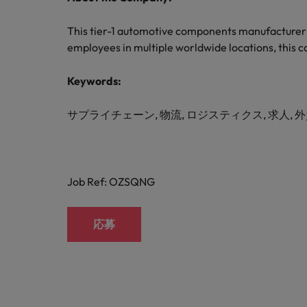
M&A アドバイザリー & コンサルティング
This tier-1 automotive components manufacturer is
employees in multiple worldwide locations, this 
Keywords:
サプライチェーン, 物流, ロジスティクス, 求人, 
Job Ref: OZSQNG
応募