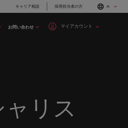
キャリア相談
採用担当者の方
JA
English
Japanese
マイアカウント
お問い合わせ
転職アドバイス
採用アドバイス
タレント・アドバイザリー
ヘルスケア
簡単登録
個人情報
MBAホルダーのキ
採用・転職市場動
してみま
ます。
ープの最
野につい
ヘルスケア分野についてご紹介します。
イルランド
マーケット・インテリジェンス
韓国
ャリア形成につい
向2026：サプライ
ます。
ご紹介します。共にキャリアの新たな一章を開きましょ
て
チェーン、物流、
ログイン
マイ・アプリケーション
タリア
人材育成
スペイン
購買
ン
ージョン
法務/コンプライアンス
と導きます。
転職アドバイス
ンド
女性リーダーシップ推進プログラム
スイス
フォローする
保存済みの求人情報とアラ
り合いを
リソース
すべての
。
法務/コンプライアンス分野についてご紹
採用アドバイス
英国大学院卒トッ
ート
ロバート・ウォルターズで
本
台湾
んか？
に当社は
介します。
採用・転職市場動
チャー企業まで、さまざまな企業より高い信頼を獲得して
プリーダーに学ぶ
働く
シャリス
向2026：エネルギ
グローバルキャリ
レーシア
サインアウト
タイ
ー、インフラ
営業
ア
ロバート・ウォルターズ・ジ
み
キシコ
オランダ
ャパンで働きませんか？
ケティン
野につい
営業分野についてご紹介します。
転職アドバイス
採用アドバイス
たる専門
の人々や
ュージーランド
中東
詳しく見る
女性管理職を取り
採用・転職市場動
を詳しく