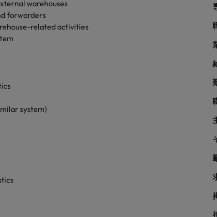
シンガポール
 external warehouses
サプライチェーン、物流、購買
and forwarders
韓国
house-related activities
stem
スペイン
スイス
学ぶグローバルキャリア
tics
台湾
ネルギー、インフラ
タイ
imilar system)
オランダ
中東
められる人物像とは？管理職になるメリットも紹介
イギリス
tics
学
アメリカ
ベトナム