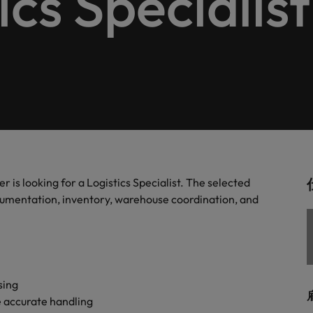
cs Specialist
します。
。
解説します。
ドイツ
フ
税務/監査保証
スを展開しています。ぜひ採用に関してご相談ください。
インターナショナル・キャ
歴書メーカー
香港
ポ
野についてご紹介します。
税務/監査保証分野についてご紹
るご質問
ムに簡単入力をするだけで、英文
す。
派遣・契約社員採用
インドネシア
シ
を作ることができます。
カウントに関するよくある質問を
ださい。
ル
リテール/小売
ル分野についてご紹介します。
リテール/小売分野についてご紹
アウトソーシング
大阪
す。
秘書/ビジネスサポート
s looking for a Logistics Specialist. The selected
分野についてご紹介します。
秘書/ビジネスサポート分野につ
女性リーダーシップ推進プ
メキシコ
umentation, inventory, warehouse coordination, and
介します。
ニュージーランド
フィリピン
sing
ポルトガル
について
 accurate handling