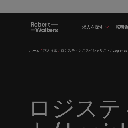
求人を探す
転職
求人
転職希望者
採用担当者
お役立ちコンテンツ
会社概要
お問い合わせ
経理/
転職ア
人材紹
Eブッ
当社の
国内拠
キャリア相談
キャリア相談
キャリア相談
キャリア相談
キャリア相談
キャリア相談
採用担当者の方
採用担当者の方
採用担当者の方
採用担当者の方
採用担当者の方
採用担当者の方
ホーム
求人検索
ロジスティクススペシャリスト/ Logistics Spe
求人
経理/
外資系
最新の
当社の
各業界のスペシャリストがあなたの
45以上の業界に精通したプロが、
当社は各企業のニーズに合った迅速
採用担当者や転職希望者の方に向け
ロバート・ウォルターズは「企業」
当社はグローバルでありながら、日
正社員
東京
アドバ
ます。
介しま
各業界のスペシャリストがあなたの声に耳を傾け、国内
声に耳を傾け、国内のグローバル企
正社員、派遣社員、契約社員など雇
かつ効率的な採用ソリューションを
た最新情報や市場トレンド、アイデ
そして「働く人」のストーリーを大
本に根ざしたビジネスを展開してい
う。
エグゼ
大阪
業からベンチャー企業まで、さまざ
用形態を問わず、あなたのスキルが
提供しており、国内のグローバル企
アをお届けします。
切にしています。
ます。ぜひ採用に関してご相談くだ
転職希望者
人事
キャリ
ポッド
パート
まな企業にご紹介します。共にキャ
活きる場所へと導きます。
業からベンチャー企業まで、さまざ
さい。
45以上の業界に精通したプロが、正社員、派遣社員、契
求人を見る
インタ
すべて見る
詳しく見る
リアの新たな一章を開きましょう。
まな企業より高い信頼を獲得してい
人事分
あなた
ビジネ
当社が
採用担当者
メント
詳しく見る
国内拠点問い合わせ先
詳しく見る
ます。各種サービスやリソースをぜ
ません
を招い
人々や
当社は各企業のニーズに合った迅速かつ効率的な採用ソ
求人を見る
派遣・
ロジステ
ひご覧ください。
経理/財務
「Powe
います。各種サービスやリソースをぜひご覧ください。
お役立ちコンテンツ
さい。
転職アドバイス
マーケ
給与調
採用担当者や転職希望者の方に向けた最新情報や市場ト
詳しく見る
詳しく見る
企業と
メーカー（電気/電子/機械）
マーケ
あなた
会社概要
ウェビ
すべて見る
す。
解説し
ロバー
日本に帰国して働くなら
ロバート・ウォルターズは「企業」そして「働く人」の
人材紹介
業界の
て「働