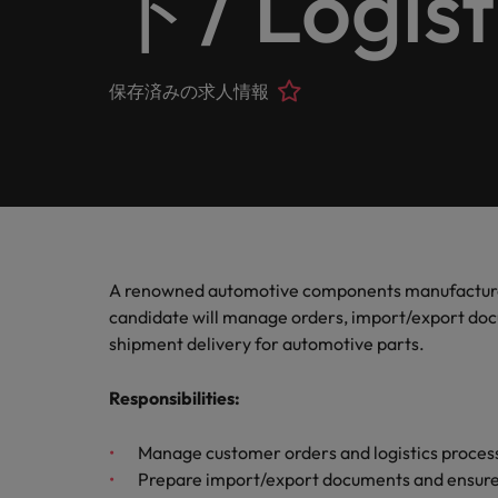
ト/ Logisti
ヘルスケア
お問い合わせ
シェア
います
詳しく見る
IT
Eブック＆ホワイトペーパー
当社はグローバルでありながら、日本に根ざしたビジネ
キャリア相談
正社員採用
英文履
IT分
人事
よくあ
国内拠点問い合わせ先
保存済みの求人情報
フォー
当社のストーリー
エグゼクティブサーチ
転職アドバイス
お知り合い紹介キャンペーン
履歴書
マイア
ご覧く
金融
アウトソーシング
国内拠点
デジタ
投資家情報
ポッドキャスト
給与調査
デジタ
採用代行（RPO）
東京
法務/コンプライアンス
パートナーシップ
採用アドバイス
当社の専門分野
タレント・アドバイザリー
海外拠点
自動車
マーケティング
A renowned automotive components manufacturer i
多様性、平等性、インクルージョン
ウェビナー
英文履歴書メーカー
自動車
マーケット・インテリジェンス
アフリカ
candidate will manage orders, import/export doc
サプライチェーン/物流/購買
shipment delivery for automotive parts.
企業と転職者ストーリー
人材育成
オーストラリア
給与調査
Responsibilities
:
営業
ベルギー
ESG・社会貢献への取り組み
転職アドバイス
Manage customer orders and logistics proces
カナダ
MBAホルダーのキャリア形成
IT
Prepare import/export documents and ensure
よくあるご質問
採用アドバイス