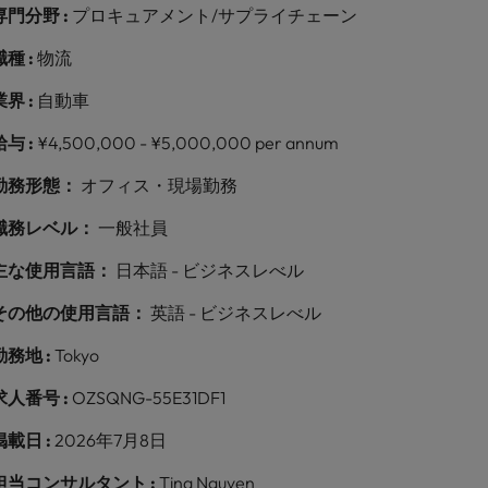
専門分野 :
プロキュアメント/サプライチェーン
職種 :
物流
業界 :
自動車
給与 :
¥4,500,000 - ¥5,000,000 per annum
勤務形態：
オフィス・現場勤務
職務レベル：
一般社員
主な使用言語：
日本語 - ビジネスレべル
その他の使用言語：
英語 - ビジネスレべル
勤務地 :
Tokyo
求人番号 :
OZSQNG-55E31DF1
掲載日 :
2026年7月8日
担当コンサルタント :
Tina Nguyen