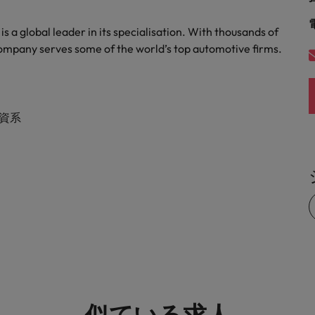
 a global leader in its specialisation. With thousands of
company serves some of the world’s top automotive firms.
外資系
似ている求人