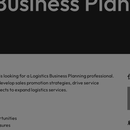
 Business Pla
します。
。
解説します。
ドイツ
フ
税務/監査保証
スを展開しています。ぜひ採用に関してご相談ください。
インターナショナル・キャ
歴書メーカー
香港
ポ
野についてご紹介します。
税務/監査保証分野についてご紹
るご質問
ムに簡単入力をするだけで、英文
す。
派遣・契約社員採用
インドネシア
シ
を作ることができます。
カウントに関するよくある質問を
ださい。
ル
リテール/小売
ル分野についてご紹介します。
リテール/小売分野についてご紹
アウトソーシング
大阪
す。
秘書/ビジネスサポート
ooking for a Logistics Business Planning professional.
分野についてご紹介します。
秘書/ビジネスサポート分野につ
女性リーダーシップ推進プ
メキシコ
develop sales promotion strategies, drive service
介します。
ts to expand logistics services.
ニュージーランド
フィリピン
rtunities
ポルトガル
について
sures