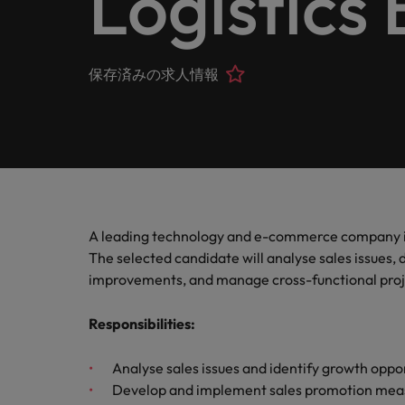
Logistics
ヘルスケア
お問い合わせ
シェア
います
詳しく見る
IT
Eブック＆ホワイトペーパー
当社はグローバルでありながら、日本に根ざしたビジネ
キャリア相談
正社員採用
英文履
IT分
人事
よくあ
国内拠点問い合わせ先
保存済みの求人情報
フォー
当社のストーリー
エグゼクティブサーチ
転職アドバイス
お知り合い紹介キャンペーン
履歴書
マイア
ご覧く
金融
アウトソーシング
国内拠点
デジタ
投資家情報
ポッドキャスト
給与調査
デジタ
採用代行（RPO）
東京
法務/コンプライアンス
パートナーシップ
採用アドバイス
当社の専門分野
タレント・アドバイザリー
海外拠点
自動車
マーケティング
A leading technology and e-commerce company is l
多様性、平等性、インクルージョン
ウェビナー
英文履歴書メーカー
自動車
マーケット・インテリジェンス
アフリカ
The selected candidate will analyse sales issues, 
サプライチェーン/物流/購買
improvements, and manage cross-functional projec
企業と転職者ストーリー
人材育成
オーストラリア
給与調査
Responsibilities
:
営業
ベルギー
ESG・社会貢献への取り組み
転職アドバイス
Analyse sales issues and identify growth oppo
カナダ
MBAホルダーのキャリア形成
IT
Develop and implement sales promotion mea
よくあるご質問
採用アドバイス