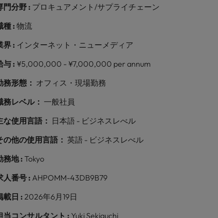
専門分野 :
プロキュアメント/サプライチェーン
職種 :
物流
業界 :
インターネット・ニューメディア
給与 :
¥5,000,000 - ¥7,000,000 per annum
勤務形態：
オフィス・現場勤務
職務レベル：
一般社員
主な使用言語：
日本語 - ビジネスレべル
その他の使用言語：
英語 - ビジネスレべル
勤務地 :
Tokyo
求人番号 :
AHPOMM-43DB9B79
掲載日 :
2026年6月19日
担当コンサルタント :
Yuki Sekiguchi