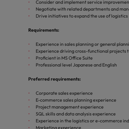
チリ
Consider and implement service improvemen
採用・転職市場動向2026：
Negotiate with related departments and man
税務/監査保証
中国
Drive initiatives to expand the use of logistics
フランス
エネルギー
Requirements
:
転職アドバイス
ドイツ
Experience in sales planning or general plann
英国大学院卒トップリーダーに
デジタル
香港
Experience driving cross-functional projects 
採用アドバイス
Proficient in MS Office Suite
採用・転職市場動向2026：エ
リテール/小売
インドネシア
Professional level Japanese and English
ロバート・ウォルターズで働く
アイルランド
化学
Preferred requirements:
ロバート・ウォルターズ・ジャパンで
イタリア
働きませんか？
転職アドバイス
Corporate sales experience
自動車
女性管理職を取り巻く現状と求
E-commerce sales planning experience
インド
詳しく見る
採用アドバイス
Project management experience
採用・転職市場動向2026：化
日本
秘書/ビジネスサポート
SQL skills and data analysis experience
Experience in the logistics or e-commerce in
マレーシア
Marketing experience