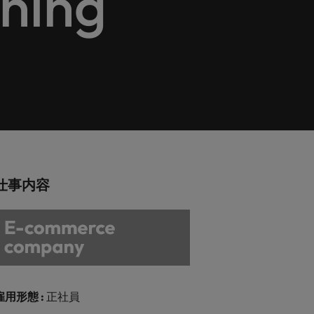
nning
巻く現状と求めら
向2026：化学
ィリピン
イギリス
エネルギー
リア・マネジメント
れる人物像とは？
ルトガル
アメリカ
介しま
エネルギー分野についてご紹介します。
管理職になるメリ
ットも紹介
ンガポール
ベトナム
化学
介しま
化学分野についてご紹介します。
M&A アドバイザリー & コンサルテ
仕事内容
ィング
いてご紹
ログラム
M&A アドバイザリー & コンサルティング
分野についてご紹介します。
雇用形態 :
正社員