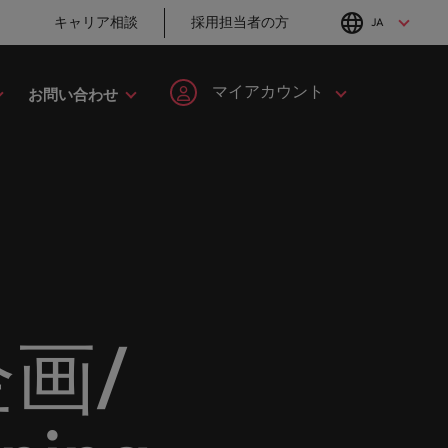
キャリア相談
採用担当者の方
JA
English
Japanese
マイアカウント
お問い合わせ
転職アドバイス
採用アドバイス
タレント・アドバイザリー
ヘルスケア
簡単登録
個人情報
MBAホルダーのキ
採用・転職市場動
してみま
ます。
ープの最
野につい
ヘルスケア分野についてご紹介します。
イルランド
マーケット・インテリジェンス
韓国
ャリア形成につい
向2026：サプライ
ます。
ご紹介します。共にキャリアの新たな一章を開きましょ
て
チェーン、物流、
ログイン
マイ・アプリケーション
タリア
人材育成
スペイン
購買
ン
ージョン
法務/コンプライアンス
と導きます。
転職アドバイス
ンド
女性リーダーシップ推進プログラム
スイス
フォローする
保存済みの求人情報とアラ
り合いを
リソース
すべての
。
法務/コンプライアンス分野についてご紹
採用アドバイス
英国大学院卒トッ
ート
ロバート・ウォルターズで
本
台湾
んか？
に当社は
介します。
採用・転職市場動
チャー企業まで、さまざまな企業より高い信頼を獲得して
プリーダーに学ぶ
働く
画/
向2026：エネルギ
グローバルキャリ
レーシア
サインアウト
タイ
ー、インフラ
営業
ア
ロバート・ウォルターズ・ジ
み
キシコ
オランダ
ャパンで働きませんか？
ケティン
野につい
営業分野についてご紹介します。
転職アドバイス
採用アドバイス
たる専門
の人々や
ュージーランド
中東
詳しく見る
女性管理職を取り
採用・転職市場動
を詳しく