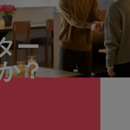
ター
んか？