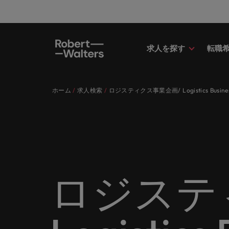
求人を探す
転職
求人
転職希望者
採用担当者
お役立ちコンテンツ
会社概要
お問い合わせ
経理/
転職ア
人材紹
Eブッ
当社の
国内拠
キャリア相談
キャリア相談
キャリア相談
キャリア相談
キャリア相談
キャリア相談
採用担当者の方
採用担当者の方
採用担当者の方
採用担当者の方
採用担当者の方
採用担当者の方
ホーム
求人検索
ロジスティクス事業企画/ Logistics Business
求人
経理/
外資系
最新の
当社の
各業界のスペシャリストがあなたの
45以上の業界に精通したプロが、
当社は各企業のニーズに合った迅速
採用担当者や転職希望者の方に向け
ロバート・ウォルターズは「企業」
当社はグローバルでありながら、日
正社員
東京
アドバ
ます。
介しま
各業界のスペシャリストがあなたの声に耳を傾け、国内
声に耳を傾け、国内のグローバル企
正社員、派遣社員、契約社員など雇
かつ効率的な採用ソリューションを
た最新情報や市場トレンド、アイデ
そして「働く人」のストーリーを大
本に根ざしたビジネスを展開してい
う。
エグゼ
大阪
業からベンチャー企業まで、さまざ
用形態を問わず、あなたのスキルが
提供しており、国内のグローバル企
アをお届けします。
切にしています。
ます。ぜひ採用に関してご相談くだ
転職希望者
人事
キャリ
ポッド
パート
まな企業にご紹介します。共にキャ
活きる場所へと導きます。
業からベンチャー企業まで、さまざ
さい。
45以上の業界に精通したプロが、正社員、派遣社員、契
求人を見る
インタ
すべて見る
詳しく見る
リアの新たな一章を開きましょう。
まな企業より高い信頼を獲得してい
人事分
あなた
ビジネ
当社が
採用担当者
メント
詳しく見る
国内拠点問い合わせ先
詳しく見る
ます。各種サービスやリソースをぜ
ません
を招い
人々や
当社は各企業のニーズに合った迅速かつ効率的な採用ソ
求人を見る
派遣・
ロジステ
ひご覧ください。
経理/財務
「Powe
います。各種サービスやリソースをぜひご覧ください。
お役立ちコンテンツ
さい。
転職アドバイス
マーケ
給与調
採用担当者や転職希望者の方に向けた最新情報や市場ト
詳しく見る
詳しく見る
企業と
メーカー（電気/電子/機械）
マーケ
あなた
会社概要
ウェビ
すべて見る
す。
解説し
ロバー
日本に帰国して働くなら
ロバート・ウォルターズは「企業」そして「働く人」の
人材紹介
業界の
て「働