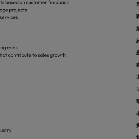
シンガポール
ts based on customer feedback
サプライチェーン、物流、購買
age projects
韓国
 services
スペイン
スイス
ing roles
学ぶグローバルキャリア
that contribute to sales growth
台湾
ネルギー、インフラ
タイ
オランダ
中東
められる人物像とは？管理職になるメリットも紹介
イギリス
学
アメリカ
dustry
ベトナム