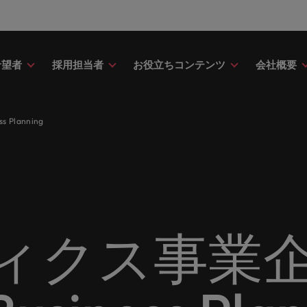
希望者
採用担当者
お役立ちコンテンツ
会社概要
財務
ドバイス
介
ク＆ホワイトペーパー
ストーリー
点
アウトソーシング
海外拠点
日本に帰国して働くなら
転職アドバイス
投資家情報
メーカー（電気/電子/機械）
 Planning
財務分野についてご紹介します。
・日系グローバル企業への『転職
調査やレポート、知見をご紹介し
歴史やミッション・価値観をご紹
あなたの海外経験を日本で活か
あなたのキャリアをサポートし
ロバート・ウォルターズ・グル
メーカー（電気/電子/機械）分
採用
採用代行（RPO）
アフリカ
ア
イス』を掲載しております。
す。
せんか？
新の投資家情報をご覧いただけ
てご紹介します。
のグローバル企業からベンチャー企業まで、さまざまな企業に
クティブサーチ
アウトソーシング
オーストラリア
イ
ア相談
キャスト
ナーシップ
お知り合い紹介キャンペー
採用アドバイス
多様性、平等性、インクル
金融
約社員など雇用形態を問わず、あなたのスキルが活きる場所へ
ーナショナル・キャリア・マネジ
ベルギー
イ
野についてご紹介します。
の将来のキャリアをプロに相談し
スリーダーや採用のエキスパート
パートナーシップを結んでいる
ロバート・ウォルターズにお知
効果的な採用活動を行うための
多様性や平等性が大切にされ、
金融分野についてご紹介します
カナダ
日
か？
たポッドキャストシリーズ
組織についてご紹介します。
紹介して転職をサポートしませ
やアドバイスをご紹介します。
人が尊重される環境作りのため
リューションを提供しており、国内のグローバル企業からベン
契約社員採用
ィクス事業企
ring Potential」をお楽しみくだ
取り組んでいます。
チリ
マ
ティング
査
当社の専門分野
サプライチェーン/物流/購買
レンド、アイデアをお届けします。
転職者ストーリー
ESG・社会貢献への取り組
中国
メ
ティング分野についてご紹介しま
の業界の採用・給与動向を詳しく
経理/財務から金融、人事、マー
サプライチェーン/物流/購買分
ナー
給与調査
ます。
ト・ウォルターズは「企業」そし
グ、ITにいたるまで、多岐にわ
当社はESG活動を通して世界中
てご紹介します。
ストーリーを大切にしています。
フランス
ニ
専門家が情報や最新のトレンドを
く人」のストーリーを大切にして
分野を取り扱っています。
あなたの業界の採用・給与動向
環境に貢献しています。